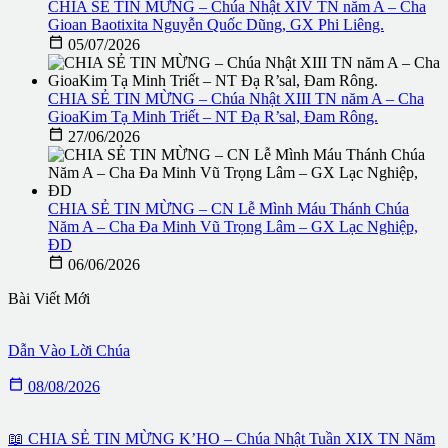
CHIA SẺ TIN MỪNG – Chúa Nhật XIV TN năm A – Cha
Gioan Baotixita Nguyễn Quốc Dũng, GX Phi Liêng.

05/07/2026
CHIA SẺ TIN MỪNG – Chúa Nhật XIII TN năm A – Cha
GioaKim Tạ Minh Triết – NT Đạ R’sal, Đam Rông.

27/06/2026
CHIA SẺ TIN MỪNG – CN Lễ Mình Máu Thánh Chúa
Năm A – Cha Đa Minh Vũ Trọng Lâm – GX Lạc Nghiệp,
ĐD

06/06/2026
Bài Viết Mới
Dẫn Vào Lời Chúa

08/08/2026
📖 CHIA SẺ TIN MỪNG K’HO – Chúa Nhật Tuần XIX TN Năm