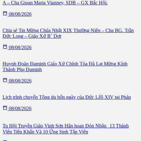
A – Cha Gioan Maria Vianney, SDB – GX Bắc Hội.

08/08/2026
Chia sẻ Tin Mừng Chúa Nhật XIX Thường Niên – Cha BG. Trần
Đức Long – Giáo Xứ B` Dơr

08/08/2026
Huynh Đoàn Đaminh Giáo Xứ Chính Tòa Đà Lạt Mừng Kính
Thánh Phụ Đaminh

08/08/2026
Lịch trình chuyến Tông du bốn ngày của Đức Lêô XIV tại Pháp

08/08/2026
Tu Hội Truyền Giáo Vinh Sơn Hân hoan Đón Nhận 13 Thành
Viên Tiên Khấn Và 10 Ứng Sinh Tập Viện