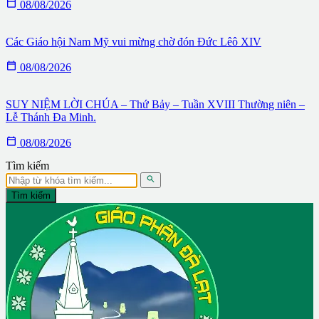

08/08/2026
Các Giáo hội Nam Mỹ vui mừng chờ đón Đức Lêô XIV

08/08/2026
SUY NIỆM LỜI CHÚA – Thứ Bảy – Tuần XVIII Thường niên –
Lễ Thánh Đa Minh.

08/08/2026
Tìm kiếm

Tìm kiếm