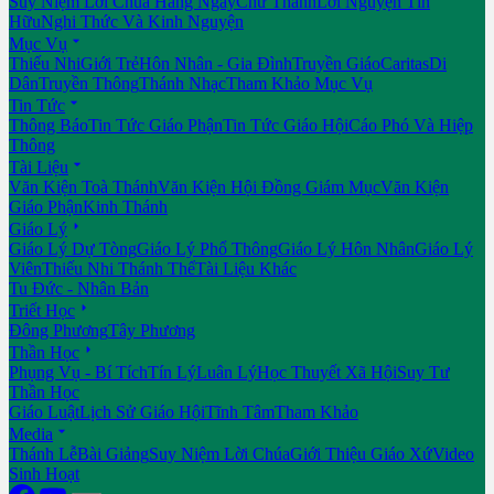
Suy Niệm Lời Chúa Hằng Ngày
Chư Thánh
Lời Nguyện Tín
Hữu
Nghi Thức Và Kinh Nguyện

Mục Vụ
Thiếu Nhi
Giới Trẻ
Hôn Nhân - Gia Đình
Truyền Giáo
Caritas
Di
Dân
Truyền Thông
Thánh Nhạc
Tham Khảo Mục Vụ

Tin Tức
Thông Báo
Tin Tức Giáo Phận
Tin Tức Giáo Hội
Cáo Phó Và Hiệp
Thông

Tài Liệu
Văn Kiện Toà Thánh
Văn Kiện Hội Đồng Giám Mục
Văn Kiện
Giáo Phận
Kinh Thánh

Giáo Lý
Giáo Lý Dự Tòng
Giáo Lý Phổ Thông
Giáo Lý Hôn Nhân
Giáo Lý
Viên
Thiếu Nhi Thánh Thể
Tài Liệu Khác
Tu Đức - Nhân Bản

Triết Học
Đông Phương
Tây Phương

Thần Học
Phụng Vụ - Bí Tích
Tín Lý
Luân Lý
Học Thuyết Xã Hội
Suy Tư
Thần Học
Giáo Luật
Lịch Sử Giáo Hội
Tĩnh Tâm
Tham Khảo

Media
Thánh Lễ
Bài Giảng
Suy Niệm Lời Chúa
Giới Thiệu Giáo Xứ
Video
Sinh Hoạt