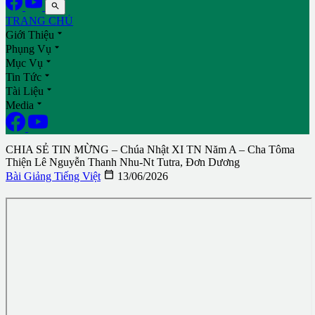

TRANG CHỦ

Giới Thiệu

Phụng Vụ

Mục Vụ

Tin Tức

Tài Liệu

Media
CHIA SẺ TIN MỪNG – Chúa Nhật XI TN Năm A – Cha Tôma
Thiện Lê Nguyễn Thanh Nhu-Nt Tutra, Đơn Dương

Bài Giảng Tiếng Việt
13/06/2026