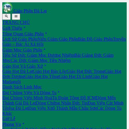
Giáo Phận Đà Lạt


TRANG CHỦ

Giới Thiệu

Tổng Quan Giáo Phận
Lịch Sử Giáo Phận
Niên Giám Giáo Phận
Bản Đồ Giáo Phận
Truyền
Giáo – Bác Ái Xã Hội

Giám Mục Giáo Phận
Tiểu Sử Đức Giám Mục Đương Nhiệm
Bài Giảng Đức Giám
Mục
Các Đức Giám Mục Tiền Nhiệm

Giáo Hạt Và Giáo Xứ
Giáo Hạt Đà Lạt
Giáo Hạt Bảo Lộc
Giáo Hạt Đức Trọng
Giáo Hạt
Đơn Dương
Giáo Hạt Đạ Tông
Giáo Hạt Di Linh
Giáo Hạt
Madaguôi
Danh Sách Linh Mục

Đại Chủng Viện Và Dòng Tu
Đại Chủng Viện Minh Hoà
Tu Đoàn Tông Đồ ICM
Dòng Mến
Thánh Giá Đà Lạt
Dòng Chứng Nhân Đức Tin
Đan Viện Cát Minh
Têrêsa Đà Lạt
Đan Viện Xitô Thánh Mẫu Châu Sơn
Các Dòng Tu
Khác
Giờ Lễ

Phụng Vụ