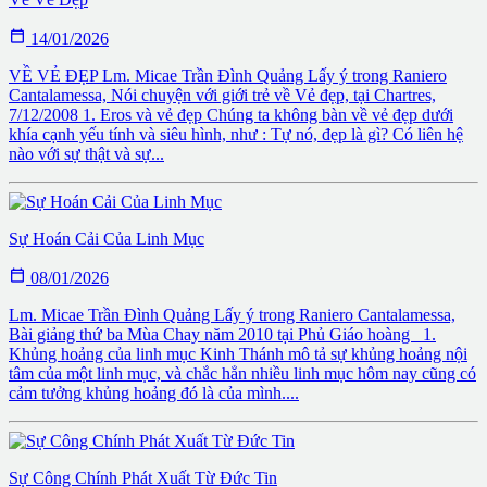

14/01/2026
VỀ VẺ ĐẸP Lm. Micae Trần Đình Quảng Lấy ý trong Raniero
Cantalamessa, Nói chuyện với giới trẻ về Vẻ đẹp, tại Chartres,
7/12/2008 1. Eros và vẻ đẹp Chúng ta không bàn về vẻ đẹp dưới
khía cạnh yếu tính và siêu hình, như : Tự nó, đẹp là gì? Có liên hệ
nào với sự thật và sự...
Sự Hoán Cải Của Linh Mục

08/01/2026
Lm. Micae Trần Đình Quảng Lấy ý trong Raniero Cantalamessa,
Bài giảng thứ ba Mùa Chay năm 2010 tại Phủ Giáo hoàng 1.
Khủng hoảng của linh mục Kinh Thánh mô tả sự khủng hoảng nội
tâm của một linh mục, và chắc hẳn nhiều linh mục hôm nay cũng có
cảm tưởng khủng hoảng đó là của mình....
Sự Công Chính Phát Xuất Từ Đức Tin