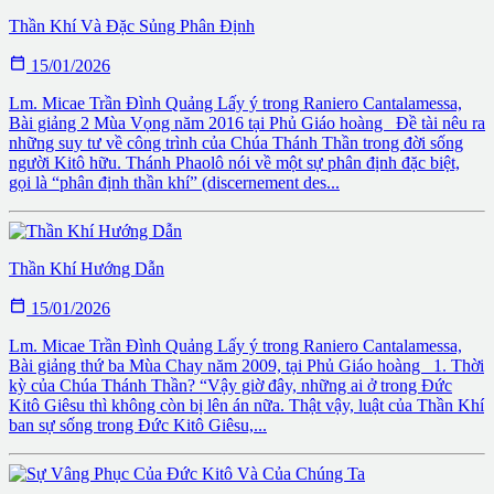
Thần Khí Và Đặc Sủng Phân Định

15/01/2026
Lm. Micae Trần Đình Quảng Lấy ý trong Raniero Cantalamessa,
Bài giảng 2 Mùa Vọng năm 2016 tại Phủ Giáo hoàng Đề tài nêu ra
những suy tư về công trình của Chúa Thánh Thần trong đời sống
người Kitô hữu. Thánh Phaolô nói về một sự phân định đặc biệt,
gọi là “phân định thần khí” (discernement des...
Thần Khí Hướng Dẫn

15/01/2026
Lm. Micae Trần Đình Quảng Lấy ý trong Raniero Cantalamessa,
Bài giảng thứ ba Mùa Chay năm 2009, tại Phủ Giáo hoàng 1. Thời
kỳ của Chúa Thánh Thần? “Vậy giờ đây, những ai ở trong Đức
Kitô Giêsu thì không còn bị lên án nữa. Thật vậy, luật của Thần Khí
ban sự sống trong Đức Kitô Giêsu,...