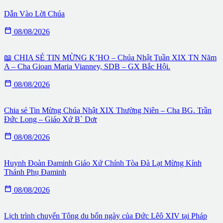
Dẫn Vào Lời Chúa

08/08/2026
📖 CHIA SẺ TIN MỪNG K’HO – Chúa Nhật Tuần XIX TN Năm
A – Cha Gioan Maria Vianney, SDB – GX Bắc Hội.

08/08/2026
Chia sẻ Tin Mừng Chúa Nhật XIX Thường Niên – Cha BG. Trần
Đức Long – Giáo Xứ B` Dơr

08/08/2026
Huynh Đoàn Đaminh Giáo Xứ Chính Tòa Đà Lạt Mừng Kính
Thánh Phụ Đaminh

08/08/2026
Lịch trình chuyến Tông du bốn ngày của Đức Lêô XIV tại Pháp