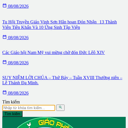

08/08/2026
Tu Hội Truyền Giáo Vinh Sơn Hân hoan Đón Nhận 13 Thành
Viên Tiên Khấn Và 10 Ứng Sinh Tập Viện

08/08/2026
Các Giáo hội Nam Mỹ vui mừng chờ đón Đức Lêô XIV

08/08/2026
SUY NIỆM LỜI CHÚA – Thứ Bảy – Tuần XVIII Thường niên –
Lễ Thánh Đa Minh.

08/08/2026
Tìm kiếm

Tìm kiếm