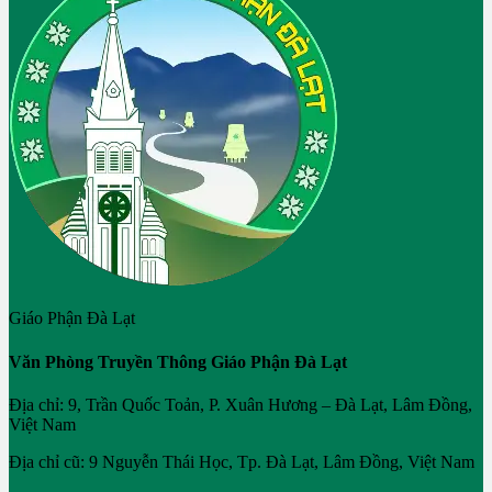
Giáo Phận Đà Lạt
Văn Phòng Truyền Thông Giáo Phận Đà Lạt
Địa chỉ: 9, Trần Quốc Toản, P. Xuân Hương – Đà Lạt, Lâm Đồng,
Việt Nam
Địa chỉ cũ: 9 Nguyễn Thái Học, Tp. Đà Lạt, Lâm Đồng, Việt Nam