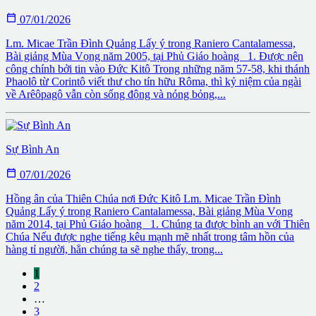

07/01/2026
Lm. Micae Trần Đình Quảng Lấy ý trong Raniero Cantalamessa,
Bài giảng Mùa Vọng năm 2005, tại Phủ Giáo hoàng 1. Được nên
công chính bởi tin vào Đức Kitô Trong những năm 57-58, khi thánh
Phaolô từ Corintô viết thư cho tín hữu Rôma, thì kỷ niệm của ngài
về Arêôpagô vẫn còn sống động và nóng bỏng,...
Sự Bình An

07/01/2026
Hồng ân của Thiên Chúa nơi Đức Kitô Lm. Micae Trần Đình
Quảng Lấy ý trong Raniero Cantalamessa, Bài giảng Mùa Vọng
năm 2014, tại Phủ Giáo hoàng 1. Chúng ta được bình an với Thiên
Chúa Nếu được nghe tiếng kêu mạnh mẽ nhất trong tâm hồn của
hàng tỉ người, hẳn chúng ta sẽ nghe thấy, trong...
1
2
…
3