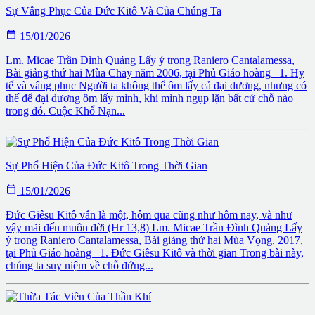
Sự Vâng Phục Của Đức Kitô Và Của Chúng Ta

15/01/2026
Lm. Micae Trần Đình Quảng Lấy ý trong Raniero Cantalamessa,
Bài giảng thứ hai Mùa Chay năm 2006, tại Phủ Giáo hoàng 1. Hy
tế và vâng phục Người ta không thể ôm lấy cả đại dương, nhưng có
thế để đại dương ôm lấy mình, khi mình ngụp lặn bất cứ chỗ nào
trong đó. Cuộc Khổ Nạn...
Sự Phổ Hiện Của Đức Kitô Trong Thời Gian

15/01/2026
Đức Giêsu Kitô vẫn là một, hôm qua cũng như hôm nay, và như
vậy mãi đến muôn đời (Hr 13,8) Lm. Micae Trần Đình Quảng Lấy
ý trong Raniero Cantalamessa, Bài giảng thứ hai Mùa Vọng, 2017,
tại Phủ Giáo hoàng 1. Đức Giêsu Kitô và thời gian Trong bài này,
chúng ta suy niệm về chỗ đứng...