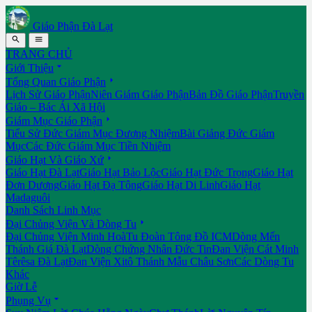
Giáo Phận Đà Lạt


TRANG CHỦ

Giới Thiệu

Tổng Quan Giáo Phận
Lịch Sử Giáo Phận
Niên Giám Giáo Phận
Bản Đồ Giáo Phận
Truyền
Giáo – Bác Ái Xã Hội

Giám Mục Giáo Phận
Tiểu Sử Đức Giám Mục Đương Nhiệm
Bài Giảng Đức Giám
Mục
Các Đức Giám Mục Tiền Nhiệm

Giáo Hạt Và Giáo Xứ
Giáo Hạt Đà Lạt
Giáo Hạt Bảo Lộc
Giáo Hạt Đức Trọng
Giáo Hạt
Đơn Dương
Giáo Hạt Đạ Tông
Giáo Hạt Di Linh
Giáo Hạt
Madaguôi
Danh Sách Linh Mục

Đại Chủng Viện Và Dòng Tu
Đại Chủng Viện Minh Hoà
Tu Đoàn Tông Đồ ICM
Dòng Mến
Thánh Giá Đà Lạt
Dòng Chứng Nhân Đức Tin
Đan Viện Cát Minh
Têrêsa Đà Lạt
Đan Viện Xitô Thánh Mẫu Châu Sơn
Các Dòng Tu
Khác
Giờ Lễ

Phụng Vụ