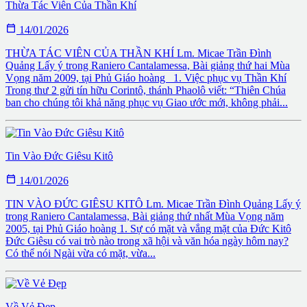
Thừa Tác Viên Của Thần Khí

14/01/2026
THỪA TÁC VIÊN CỦA THẦN KHÍ Lm. Micae Trần Đình
Quảng Lấy ý trong Raniero Cantalamessa, Bài giảng thứ hai Mùa
Vọng năm 2009, tại Phủ Giáo hoàng 1. Việc phục vụ Thần Khí
Trong thư 2 gửi tín hữu Corintô, thánh Phaolô viết: “Thiên Chúa
ban cho chúng tôi khả năng phục vụ Giao ước mới, không phải...
Tin Vào Đức Giêsu Kitô

14/01/2026
TIN VÀO ĐỨC GIÊSU KITÔ Lm. Micae Trần Đình Quảng Lấy ý
trong Raniero Cantalamessa, Bài giảng thứ nhất Mùa Vọng năm
2005, tại Phủ Giáo hoàng 1. Sự có mặt và vắng mặt của Đức Kitô
Đức Giêsu có vai trò nào trong xã hội và văn hóa ngày hôm nay?
Có thể nói Ngài vừa có mặt, vừa...
Về Vẻ Đẹp