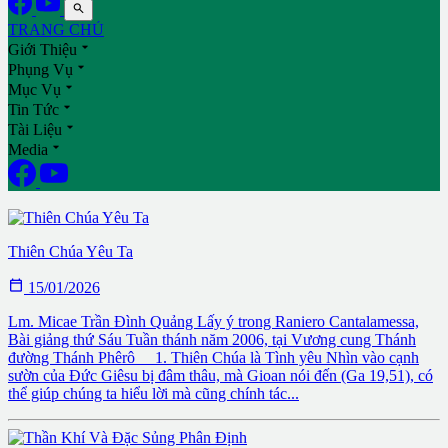

TRANG CHỦ

Giới Thiệu

Phụng Vụ

Mục Vụ

Tin Tức

Tài Liệu

Media
Thánh Ambrosiô, Tin Vào Thánh Thể
Thiên Chúa Yêu Ta

15/01/2026
Lm. Micae Trần Đình Quảng Lấy ý trong Raniero Cantalamessa,
Bài giảng thứ Sáu Tuần thánh năm 2006, tại Vương cung Thánh
đường Thánh Phêrô 1. Thiên Chúa là Tình yêu Nhìn vào cạnh
sườn của Đức Giêsu bị đâm thâu, mà Gioan nói đến (Ga 19,51), có
thể giúp chúng ta hiểu lời mà cũng chính tác...