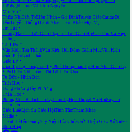
Suy Niệm Lời Chúa Hằng Ngày
Chư Thánh
Lời Nguyện Tín
Hữu
Nghi Thức Và Kinh Nguyện

Mục Vụ
Thiếu Nhi
Giới Trẻ
Hôn Nhân - Gia Đình
Truyền Giáo
Caritas
Di
Dân
Truyền Thông
Thánh Nhạc
Tham Khảo Mục Vụ

Tin Tức
Thông Báo
Tin Tức Giáo Phận
Tin Tức Giáo Hội
Cáo Phó Và Hiệp
Thông

Tài Liệu
Văn Kiện Toà Thánh
Văn Kiện Hội Đồng Giám Mục
Văn Kiện
Giáo Phận
Kinh Thánh

Giáo Lý
Giáo Lý Dự Tòng
Giáo Lý Phổ Thông
Giáo Lý Hôn Nhân
Giáo Lý
Viên
Thiếu Nhi Thánh Thể
Tài Liệu Khác
Tu Đức - Nhân Bản

Triết Học
Đông Phương
Tây Phương

Thần Học
Phụng Vụ - Bí Tích
Tín Lý
Luân Lý
Học Thuyết Xã Hội
Suy Tư
Thần Học
Giáo Luật
Lịch Sử Giáo Hội
Tĩnh Tâm
Tham Khảo

Media
Thánh Lễ
Bài Giảng
Suy Niệm Lời Chúa
Giới Thiệu Giáo Xứ
Video
Sinh Hoạt