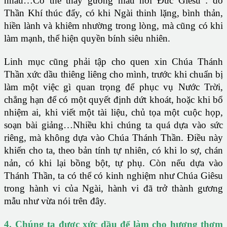
nhau…Có thể thấy gương mẫu nơi Đức Giêsu : do
Thần Khí thúc đẩy, có khi Ngài thinh lặng, bình thản,
hiền lành và khiêm nhường trong lòng, mà cũng có khi
làm mạnh, thể hiện quyền bính siêu nhiên.
Linh mục cũng phải tập cho quen xin Chúa Thánh
Thần xức dầu thiêng liêng cho mình, trước khi chuẩn bị
làm một việc gì quan trọng để phục vụ Nước Trời,
chẳng hạn để có một quyết định dứt khoát, hoặc khi bổ
nhiệm ai, khi viết một tài liệu, chủ tọa một cuộc họp,
soạn bài giảng…Nhiều khi chúng ta quá dựa vào sức
riêng, mà không dựa vào Chúa Thánh Thần. Điều này
khiến cho ta, theo bản tính tự nhiên, có khi lo sợ, chán
nản, có khi lại bồng bột, tự phụ. Còn nếu dựa vào
Thánh Thần, ta có thể có kinh nghiệm như Chúa Giêsu
trong hành vi của Ngài, hành vi đã trở thành gương
mẫu như vừa nói trên đây.
4. Chúng ta được xức dầu để làm cho hương thơm