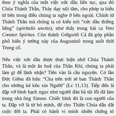
theo ý nghĩa của một việc xức dầu liên tục, qua đó
Chúa Thánh Thần, Thày dạy nội tâm, cho phép ta hiểu
từ bên trong điều chúng ta nghe ở bên ngoài. Chính từ
Thánh Thần mà chúng ta có kiểu nói “xức dầu thiêng
liêng” (
spiritalis unctio
), như thấy trong bài ca
Veni
Creator Spiritus
. Còn thánh Grêgoriô Cả đã góp phần
phổ biến ý tưởng này của Augustinô trong suốt thời
Trung cổ.
Nếu việc xức dầu được thực hiện nhờ Chúa Thánh
Thần, và là một ân huệ của Thần Khí, chúng ta phải
làm gì để lãnh nhận? Tiên vàn là cầu nguyện. Có lần
Đức Giêsu đã hứa: “Cha trên trời sẽ ban Thánh Thần
cho những kẻ kêu xin Người” (Lc 11,13). Tiếp đến là
đập vỡ bình bạch ngọc như người đàn bà tội lỗi đã làm
trong nhà ông Simon. Chiếc bình đó là con người của
ta. Đập vỡ là từ bỏ mình, để cho Thiên Chúa dẫn dắt
cuộc đời ta. Phải có hành vi minh nhiên chứng tỏ