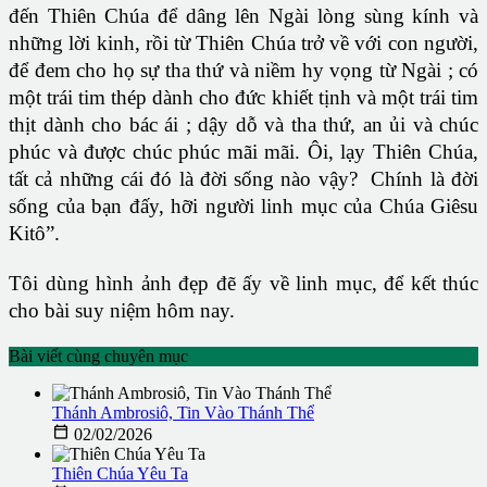
đến Thiên Chúa để dâng lên Ngài lòng sùng kính và
những lời kinh, rồi từ Thiên Chúa trở về với con người,
để đem cho họ sự tha thứ và niềm hy vọng từ Ngài ; có
một trái tim thép dành cho đức khiết tịnh và một trái tim
thịt dành cho bác ái ; dậy dỗ và tha thứ, an ủi và chúc
phúc và được chúc phúc mãi mãi. Ôi, lạy Thiên Chúa,
tất cả những cái đó là đời sống nào vậy? Chính là đời
sống của bạn đấy, hỡi người linh mục của Chúa Giêsu
Kitô”.
Tôi dùng hình ảnh đẹp đẽ ấy về linh mục, để kết thúc
cho bài suy niệm hôm nay.
Bài viết cùng chuyên mục
Thánh Ambrosiô, Tin Vào Thánh Thể

02/02/2026
Thiên Chúa Yêu Ta