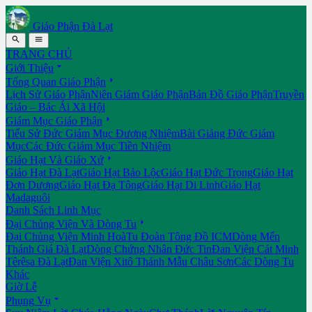
Giáo Phận Đà Lạt


TRANG CHỦ

Giới Thiệu

Tổng Quan Giáo Phận
Lịch Sử Giáo Phận
Niên Giám Giáo Phận
Bản Đồ Giáo Phận
Truyền
Giáo – Bác Ái Xã Hội

Giám Mục Giáo Phận
Tiểu Sử Đức Giám Mục Đương Nhiệm
Bài Giảng Đức Giám
Mục
Các Đức Giám Mục Tiền Nhiệm

Giáo Hạt Và Giáo Xứ
Giáo Hạt Đà Lạt
Giáo Hạt Bảo Lộc
Giáo Hạt Đức Trọng
Giáo Hạt
Đơn Dương
Giáo Hạt Đạ Tông
Giáo Hạt Di Linh
Giáo Hạt
Madaguôi
Danh Sách Linh Mục

Đại Chủng Viện Và Dòng Tu
Đại Chủng Viện Minh Hoà
Tu Đoàn Tông Đồ ICM
Dòng Mến
Thánh Giá Đà Lạt
Dòng Chứng Nhân Đức Tin
Đan Viện Cát Minh
Têrêsa Đà Lạt
Đan Viện Xitô Thánh Mẫu Châu Sơn
Các Dòng Tu
Khác
Giờ Lễ

Phụng Vụ