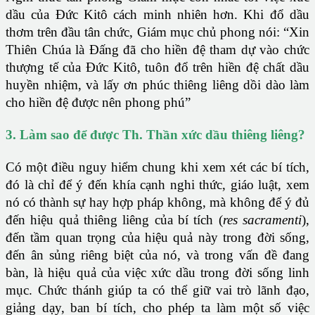
dầu của Đức Kitô cách minh nhiên hơn. Khi đổ dầu
thơm trên đầu tân chức, Giám mục chủ phong nói: “Xin
Thiên Chúa là Đấng đã cho hiền đệ tham dự vào chức
thượng tế của Đức Kitô, tuôn đổ trên hiền đệ chất dầu
huyền nhiệm, và lấy ơn phúc thiêng liêng dồi dào làm
cho hiền đệ được nên phong phú”
3. Làm sao để được Th. Thần xức dầu thiêng liêng?
Có một điều nguy hiểm chung khi xem xét các bí tích,
đó là chỉ để ý đến khía cạnh nghi thức, giáo luật, xem
nó có thành sự hay hợp pháp không, mà không để ý đủ
đến hiệu quả thiêng liêng của bí tích (
res sacramenti
),
đến tầm quan trọng của hiệu quả này trong đời sống,
đến ân sủng riêng biệt của nó, và trong vấn đề đang
bàn, là hiệu quả của việc xức dầu trong đời sống linh
mục. Chức thánh giúp ta có thể giữ vai trò lãnh đạo,
giảng dạy, ban bí tích, cho phép ta làm một số việc