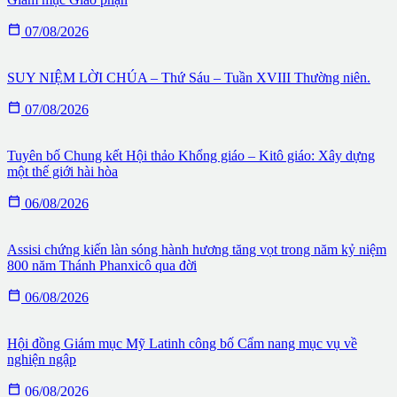

07/08/2026
SUY NIỆM LỜI CHÚA – Thứ Sáu – Tuần XVIII Thường niên.

07/08/2026
Tuyên bố Chung kết Hội thảo Khổng giáo – Kitô giáo: Xây dựng
một thế giới hài hòa

06/08/2026
Assisi chứng kiến làn sóng hành hương tăng vọt trong năm kỷ niệm
800 năm Thánh Phanxicô qua đời

06/08/2026
Hội đồng Giám mục Mỹ Latinh công bố Cẩm nang mục vụ về
nghiện ngập

06/08/2026