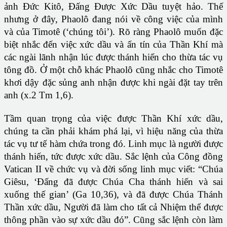
ảnh Đức Kitô, Đấng Được Xức Dầu tuyệt hảo. Thế
nhưng ở đây, Phaolô đang nói về công việc của mình
và của Timotê (‘chúng tôi’). Rõ ràng Phaolô muốn đặc
biệt nhắc đến việc xức dầu và ấn tín của Thần Khí mà
các ngài lãnh nhận lúc được thánh hiến cho thừa tác vụ
tông đồ. Ở một chỗ khác Phaolô cũng nhắc cho Timotê
khơi dậy đặc sủng anh nhận được khi ngài đặt tay trên
anh (x.2 Tm 1,6).
Tầm quan trọng của việc được Thần Khí xức dầu,
chúng ta cần phải khám phá lại, vì hiệu năng của thừa
tác vụ tư tế hàm chứa trong đó. Linh mục là người được
thánh hiến, tức được xức dầu. Sắc lệnh của Công đồng
Vatican II về chức vụ và đời sống linh mục viết: “Chúa
Giêsu, ‘Đấng đã được Chúa Cha thánh hiến và sai
xuống thế gian’ (Ga 10,36), và đã được Chúa Thánh
Thần xức dầu, Người đã làm cho tất cả Nhiệm thể được
thông phần vào sự xức dầu đó”. Cũng sắc lệnh còn làm