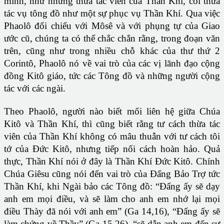
mình, như những thừa tác viên của Thần Khí, coi thừa
tác vụ tông đồ như một sự phục vụ Thần Khí. Qua việc
Phaolô đối chiếu với Môsê và với phụng tự của Giao
ước cũ, chúng ta có thể chắc chắn rằng, trong đoạn văn
trên, cũng như trong nhiều chỗ khác của thư thứ 2
Corintô, Phaolô nó về vai trò của các vị lãnh đạo cộng
đồng Kitô giáo, tức các Tông đồ và những người cộng
tác với các ngài.
Theo Phaolô, người nào biết mối liên hệ giữa Chúa
Kitô và Thần Khí, thì cũng biết rằng tư cách thừa tác
viên của Thần Khí không có mâu thuẫn với tư cách tôi
tớ của Đức Kitô, nhưng tiếp nối cách hoàn hảo. Quả
thực, Thần Khí nói ở đây là Thần Khí Đức Kitô. Chính
Chúa Giêsu cũng nói đến vai trò của Đấng Bảo Trợ tức
Thần Khí, khi Ngài bảo các Tông đồ: “Đấng ấy sẽ dạy
anh em mọi điều, và sẽ làm cho anh em nhớ lại mọi
điều Thày đã nói với anh em” (Ga 14,16), “Đấng ấy sẽ
làm chứng về Thầy” (Ga 15,26), “sẽ dẫn anh em đến sự