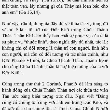
thật toàn vẹn, lấy những gì của Thầy mà loan báo cho
anh em” (Ga 16,14).
Như vậy, câu định nghĩa đầy đủ về thừa tác vụ tông đồ
và tư tế là : tôi tớ của Đức Kitô trong Chúa Thánh
Thần. Thần Khí cho thấy bản chất sự phục vụ của ta là
sự phục vụ “thuộc linh”, theo nghĩa đầy đủ nhất, tức là :
không chỉ có đối tượng là thần trí con người, linh hồn
con người, mà còn có đối tượng và tác nhân chính, như
Đức Phaolô VI nói, là Chúa Thánh Thần. Thánh Irênê
cho rằng Chúa Thánh Thần là “sự hiệp thông của ta với
Đức Kitô”.
Cũng trong thư thứ 2 Corintô, Phaolô đã làm sáng tỏ
hành động của Chúa Thánh Thần nơi các thừa tác viên
Tân ước bằng biểu tượng xức dầu. Ngài viết “Đấng
củng cố chúng tôi cùng với anh em trong Đức Kitô, và
đã xức dầu cho chúng tôi, là Thiên Chúa. Chính Người