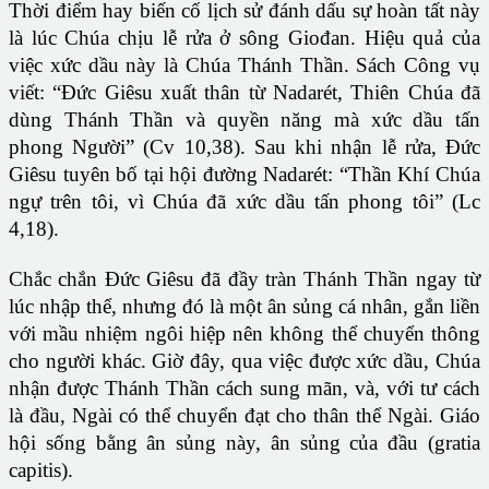
Thời điểm hay biến cố lịch sử đánh dấu sự hoàn tất này
là lúc Chúa chịu lễ rửa ở sông Giođan. Hiệu quả của
việc xức dầu này là Chúa Thánh Thần. Sách Công vụ
viết: “Đức Giêsu xuất thân từ Nadarét, Thiên Chúa đã
dùng Thánh Thần và quyền năng mà xức dầu tấn
phong Người” (Cv 10,38). Sau khi nhận lễ rửa, Đức
Giêsu tuyên bố tại hội đường Nadarét: “Thần Khí Chúa
ngự trên tôi, vì Chúa đã xức dầu tấn phong tôi” (Lc
4,18).
Chắc chắn Đức Giêsu đã đầy tràn Thánh Thần ngay từ
lúc nhập thể, nhưng đó là một ân sủng cá nhân, gắn liền
với mầu nhiệm ngôi hiệp nên không thể chuyển thông
cho người khác. Giờ đây, qua việc được xức dầu, Chúa
nhận được Thánh Thần cách sung mãn, và, với tư cách
là đầu, Ngài có thể chuyển đạt cho thân thể Ngài. Giáo
hội sống bằng ân sủng này, ân sủng của đầu (gratia
capitis).