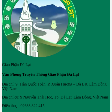
Giáo Phận Đà Lạt
Văn Phòng Truyền Thông Giáo Phận Đà Lạt
Địa chỉ: 9, Trần Quốc Toản, P. Xuân Hương – Đà Lạt, Lâm Đồng,
Việt Nam
Địa chỉ cũ: 9 Nguyễn Thái Học, Tp. Đà Lạt, Lâm Đồng, Việt Nam
Điện thoại: 02633.822.415