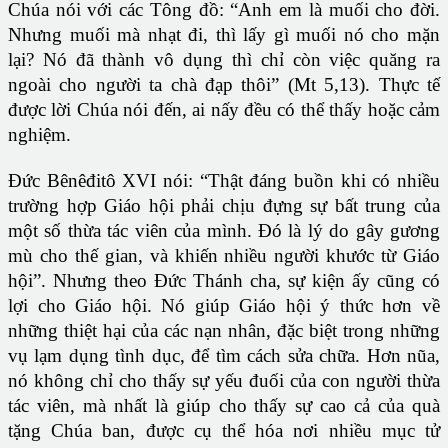
Chúa nói với các Tông đồ: “Anh em là muối cho đời.
Nhưng muối mà nhạt đi, thì lấy gì muối nó cho mặn
lại? Nó đã thành vô dụng thì chỉ còn việc quăng ra
ngoài cho người ta chà đạp thôi” (Mt 5,13). Thực tế
được lời Chúa nói đến, ai nấy đều có thể thấy hoặc cảm
nghiệm.
Đức Bênêđitô XVI nói: “Thật đáng buồn khi có nhiều
trường hợp Giáo hội phải chịu đựng sự bất trung của
một số thừa tác viên của mình. Đó là lý do gây gương
mù cho thế gian, và khiến nhiều người khước từ Giáo
hội”. Nhưng theo Đức Thánh cha, sự kiện ấy cũng có
lợi cho Giáo hội. Nó giúp Giáo hội ý thức hơn về
những thiệt hại của các nạn nhân, đặc biệt trong những
vụ lạm dụng tình dục, để tìm cách sửa chữa. Hơn nũa,
nó không chỉ cho thấy sự yếu đuối của con người thừa
tác viên, mà nhất là giúp cho thấy sự cao cả của quà
tặng Chúa ban, được cụ thể hóa nơi nhiều mục tử