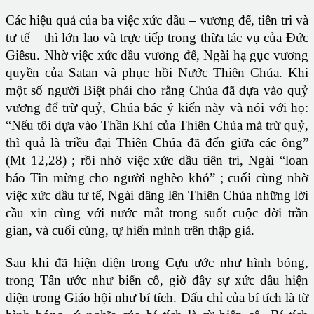
Các hiệu quả của ba việc xức dầu – vương đế, tiên tri và
tư tế – thì lớn lao và trực tiếp trong thừa tác vụ của Đức
Giêsu. Nhờ việc xức dầu vương đế, Ngài hạ gục vương
quyền của Satan và phục hồi Nước Thiên Chúa. Khi
một số người Biệt phái cho rằng Chúa đã dựa vào quỷ
vương để trừ quỷ, Chúa bác ý kiến này và nói với họ:
“Nếu tôi dựa vào Thần Khí của Thiên Chúa mà trừ quỷ,
thì quả là triều đại Thiên Chúa đã đến giữa các ông”
(Mt 12,28) ; rồi nhờ việc xức dầu tiên tri, Ngài “loan
báo Tin mừng cho người nghèo khó” ; cuối cùng nhờ
việc xức dầu tư tế, Ngài dâng lên Thiên Chúa những lời
cầu xin cùng với nước mắt trong suốt cuộc đời trần
gian, và cuối cùng, tự hiến mình trên thập giá.
Sau khi đã hiện diện trong Cựu ước như hình bóng,
trong Tân ước như biến cố, giờ đây sự xức dầu hiện
diện trong Giáo hội như bí tích. Dấu chỉ của bí tích là từ