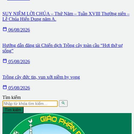
SUY NIỆM LỜI CHÚA – Thứ Năm – Tuần XVIII Thường niên –
Lễ Chúa Hiển Dung năm A.

06/08/2026
Hướng dẫn đăng tải Chiến dịch Trồng cây toàn cầu “Hơi thở sự
sống”

05/08/2026
Trồng cây đức tin, vun xới niềm hy vọng

05/08/2026
Tìm kiếm

Tìm kiếm