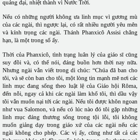
quảng đại, nhiệt thành vì Nước Trời.
Nếu có những người không ưa linh mục vì gương mù
của các ngài, thì ngược lại, có rất nhiều người yêu mên
và kính trọng các ngài. Thánh Phanxicô Assisi chẳng
hạn, là một trong số ấy.
Thời của Phanxicô, tình trạng luân lý của giáo sĩ cũng
suy đồi và, có thể nói, đáng buồn hơn thời nay nữa.
Nhưng ngài vẫn viết trong di chúc: “Chúa đã ban cho
tôi, và sẽ còn ban cho tôi, một lòng tin mạnh mẽ nơi các
linh mục đang sống theo luật lệ của Giáo hội Rôma,
đến nỗi, ngay cả khi các ngài làm khổ tôi, thì dầu vậy
tôi vẫn muốn nại tới các ngài. Nếu tôi được khôn ngoan
như vua Salomon, và nếu có lúc nào đó tôi gặp những
linh mục đáng thương sống trong tội lỗi, tôi không
muốn giảng dạy trong giáo xứ của các ngài nếu các
ngài không cho phép. Các vị ấy, cũng như tất cả các