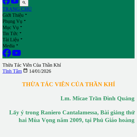

TRANG CHỦ

Giới Thiệu

Phụng Vụ

Mục Vụ

Tin Tức

Tài Liệu

Media
Thừa Tác Viên Của Thần Khí

Tĩnh Tâm
14/01/2026
THỪA TÁC VIÊN CỦA THẦN KHÍ
Lm. Micae Trần Đình Quảng
Lấy ý trong Raniero Cantalamessa, Bài giảng thứ
hai Mùa Vọng năm 2009, tại Phủ Giáo hoàng