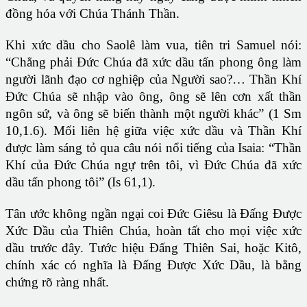
đồng hóa với Chúa Thánh Thần.
Khi xức dầu cho Saolê làm vua, tiên tri Samuel nói:
“Chẳng phải Đức Chúa đã xức dầu tấn phong ông làm
người lãnh đạo cơ nghiệp của Người sao?… Thần Khí
Đức Chúa sẽ nhập vào ông, ông sẽ lên cơn xất thần
ngôn sứ, và ông sẽ biến thành một người khác” (1 Sm
10,1.6). Mối liên hệ giữa việc xức dầu và Thần Khí
được làm sáng tỏ qua câu nói nổi tiếng của Isaia: “Thần
Khí của Đức Chúa ngự trên tôi, vì Đức Chúa đã xức
dầu tấn phong tôi” (Is 61,1).
Tân ước không ngần ngại coi Đức Giêsu là Đấng Được
Xức Dầu của Thiên Chúa, hoàn tất cho mọi việc xức
dầu trước đây. Tước hiệu Đấng Thiên Sai, hoặc Kitô,
chính xác có nghĩa là Đấng Được Xức Dầu, là bằng
chứng rõ ràng nhất.