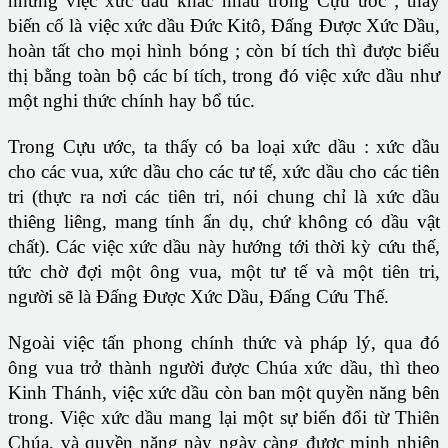
những việc xức dầu khác nhau trong Cựu ước ; thấy
biến cố là việc xức dầu Đức Kitô, Đấng Được Xức Dầu,
hoàn tất cho mọi hình bóng ; còn bí tích thì được biểu
thị bằng toàn bộ các bí tích, trong đó việc xức dầu như
một nghi thức chính hay bổ túc.
Trong Cựu ước, ta thấy có ba loại xức dầu : xức dầu
cho các vua, xức dầu cho các tư tế, xức dầu cho các tiên
tri (thực ra nơi các tiên tri, nói chung chỉ là xức dầu
thiêng liêng, mang tính ẩn dụ, chứ không có dầu vật
chất). Các việc xức dầu này hướng tới thời kỳ cứu thế,
tức chờ đợi một ông vua, một tư tế và một tiên tri,
người sẽ là Đấng Được Xức Dầu, Đấng Cứu Thế.
Ngoài việc tấn phong chính thức và pháp lý, qua đó
ông vua trở thành người được Chúa xức dầu, thì theo
Kinh Thánh, việc xức dầu còn ban một quyền năng bên
trong. Việc xức dầu mang lại một sự biến đổi từ Thiên
Chúa, và quyền năng này ngày càng được minh nhiên