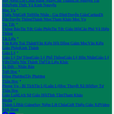
Suy Niệm Lời Chúa Hằng Ngày
Chư Thánh
Lời Nguyện Tín
Hữu
Nghi Thức Và Kinh Nguyện

Mục Vụ
Thiếu Nhi
Giới Trẻ
Hôn Nhân - Gia Đình
Truyền Giáo
Caritas
Di
Dân
Truyền Thông
Thánh Nhạc
Tham Khảo Mục Vụ

Tin Tức
Thông Báo
Tin Tức Giáo Phận
Tin Tức Giáo Hội
Cáo Phó Và Hiệp
Thông

Tài Liệu
Văn Kiện Toà Thánh
Văn Kiện Hội Đồng Giám Mục
Văn Kiện
Giáo Phận
Kinh Thánh

Giáo Lý
Giáo Lý Dự Tòng
Giáo Lý Phổ Thông
Giáo Lý Hôn Nhân
Giáo Lý
Viên
Thiếu Nhi Thánh Thể
Tài Liệu Khác
Tu Đức - Nhân Bản

Triết Học
Đông Phương
Tây Phương

Thần Học
Phụng Vụ - Bí Tích
Tín Lý
Luân Lý
Học Thuyết Xã Hội
Suy Tư
Thần Học
Giáo Luật
Lịch Sử Giáo Hội
Tĩnh Tâm
Tham Khảo

Media
Thánh Lễ
Bài Giảng
Suy Niệm Lời Chúa
Giới Thiệu Giáo Xứ
Video
Sinh Hoạt