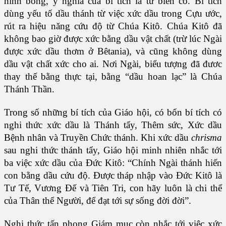
hình bóng, ý nghĩa của bí tích là từ biến cố. Bí tích
dùng yếu tố dầu thánh từ việc xức dầu trong Cựu ước,
rút ra hiệu năng cứu độ từ Chúa Kitô. Chúa Kitô đã
không bao giờ được xức bằng dầu vật chất (trừ lúc Ngài
được xức dầu thơm ở Bêtania), và cũng không dùng
dầu vật chất xức cho ai. Nơi Ngài, biểu tượng đã đươc
thay thế bằng thực tại, bằng “dầu hoan lạc” là Chúa
Thánh Thần.
Trong số những bí tích của Giáo hội, có bốn bí tích có
nghi thức xức dầu là Thánh tẩy, Thêm sức, Xức dầu
Bệnh nhân và Truyền Chức thánh. Khi xức dầu
chrisma
sau nghi thức thánh tẩy, Giáo hội minh nhiên nhắc tới
ba việc xức dầu của Đức Kitô: “Chính Ngài thánh hiến
con bằng dầu cứu độ. Được tháp nhập vào Đức Kitô là
Tư Tế, Vương Đế và Tiên Tri, con hãy luôn là chi thể
của Thân thể Người, để đạt tới sự sống đời đời”.
Nghi thức tấn phong Giám mục còn nhắc tới việc xức