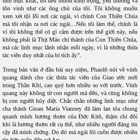
linh mục khác, tôi đều muốn kính trọng, yêu thương và
tôn vinh như các ông chủ của tôi. Tôi không muốn
xem xét tội lỗi nơi các ngài, vì chính Con Thiên Chúa
mà tôi nhận ra nơi các ngài…Nếu tôi làm thế, chính là
vì tôi không thế có gì cảm được trên thế giới này, nếu
không phải là Thịt Máu chí thánh của Con Thiên Chúa,
mà các linh mục lãnh nhận mỗi ngày, vì là những thừa
tác viên duy nhất của bí tích ấy”.
Trong bản văn ở đầu bài suy niệm, Phaolô nói về vinh
quang dành cho các thừa tác viên của Giao ước mới
trong Thần Khí, cao quý hơn nhiều so với trước. Vinh
quang này không từ con người mà đến, và cũng không
bị con người hủy diệt. Chắc chắn những linh mục như
cha thánh Gioan Maria Vianney đã làm lan tỏa chung
quanh mình hương thơm của Đức Kitô, thậm chí đôi
khi là hương thơm rất cụ thể, như nhiều người đáng tin
cậy đã minh chứng. Do đó mà ngài lôi cuồn được nhiều
tín hữu tuốn đến xứ Ars.