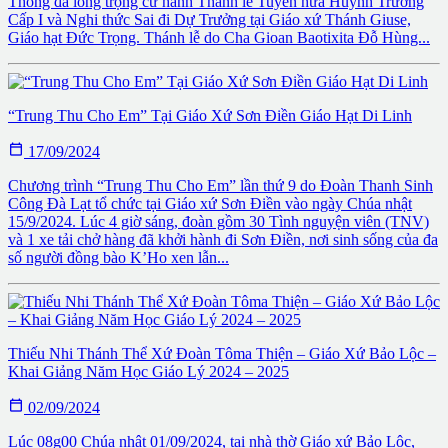
Thông đã long trọng cử hành Thánh lễ Tuyên hứa Huynh Trưởng
Cấp I và Nghi thức Sai đi Dự Trưởng tại Giáo xứ Thánh Giuse,
Giáo hạt Đức Trọng. Thánh lễ do Cha Gioan Baotixita Đỗ Hùng...
“Trung Thu Cho Em” Tại Giáo Xứ Sơn Điền Giáo Hạt Di Linh

17/09/2024
Chương trình “Trung Thu Cho Em” lần thứ 9 do Đoàn Thanh Sinh
Công Đà Lạt tổ chức tại Giáo xứ Sơn Điền vào ngày Chúa nhật
15/9/2024. Lúc 4 giờ sáng, đoàn gồm 30 Tình nguyện viên (TNV)
và 1 xe tải chở hàng đã khởi hành đi Sơn Điền, nơi sinh sống của đa
số người đồng bào K’Ho xen lẫn...
Thiếu Nhi Thánh Thể Xứ Đoàn Tôma Thiện – Giáo Xứ Bảo Lộc –
Khai Giảng Năm Học Giáo Lý 2024 – 2025

02/09/2024
Lúc 08g00 Chúa nhật 01/09/2024, tại nhà thờ Giáo xứ Bảo Lộc,