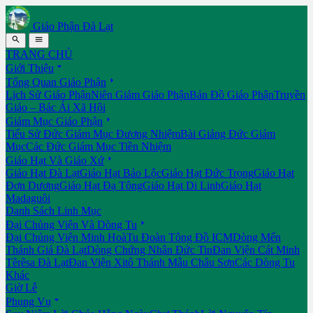
Giáo Phận Đà Lạt


TRANG CHỦ

Giới Thiệu

Tổng Quan Giáo Phận
Lịch Sử Giáo Phận
Niên Giám Giáo Phận
Bản Đồ Giáo Phận
Truyền
Giáo – Bác Ái Xã Hội

Giám Mục Giáo Phận
Tiểu Sử Đức Giám Mục Đương Nhiệm
Bài Giảng Đức Giám
Mục
Các Đức Giám Mục Tiền Nhiệm

Giáo Hạt Và Giáo Xứ
Giáo Hạt Đà Lạt
Giáo Hạt Bảo Lộc
Giáo Hạt Đức Trọng
Giáo Hạt
Đơn Dương
Giáo Hạt Đạ Tông
Giáo Hạt Di Linh
Giáo Hạt
Madaguôi
Danh Sách Linh Mục

Đại Chủng Viện Và Dòng Tu
Đại Chủng Viện Minh Hoà
Tu Đoàn Tông Đồ ICM
Dòng Mến
Thánh Giá Đà Lạt
Dòng Chứng Nhân Đức Tin
Đan Viện Cát Minh
Têrêsa Đà Lạt
Đan Viện Xitô Thánh Mẫu Châu Sơn
Các Dòng Tu
Khác
Giờ Lễ

Phụng Vụ