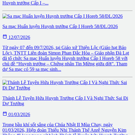
Huynh trưởng Cấp I –...
Sa mạc Huấn luyện Huynh trưởng Cấp I Horeb 58/ĐL/2026

12/07/2026
Từ ngày 07 đến 09/7/2026, tại Giáo xứ Thiện Lộc (Giáo hạt Bảo
Lộc), TNTT Liên đoàn Simon Phan Đắc Hòa – Giáo phận Đà Lạt
đã tổ chức Sa mạc Huấn luyện Huynh trưởng Cấp I Horeb 58 với
chủ đề “Huynh trưởng – Chứng nhân Tin Mừng giữa đời”. Tham
dự Sa mạc có 59 sa mạc sinh...
Thánh Lễ Tuyên Hứa Huynh Trưởng Cấp I Và Nghi Thức Sai Đi
Dự Trưởng

01/03/2026
Trong bầu khí sốt sắng của Chúa Nhật II Mùa Chay, ngày
01/03/2026, Hiệp đoàn Thiếu Nhi Thánh Thể Anrê Nguyễn Kim