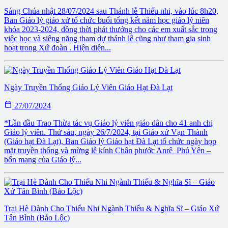
Sáng Chúa nhật 28/07/2024 sau Thánh lễ Thiếu nhi, vào lúc 8h20,
Ban Giáo lý giáo xứ tổ chức buổi tổng kết năm học giáo lý niên
khóa 2023-2024, đồng thời phát thưởng cho các em xuất sắc trong
việc học và siêng năng tham dự thánh lễ cũng như tham gia sinh
hoạt trong Xứ đoàn . Hiện diện...
Ngày Truyền Thống Giáo Lý Viên Giáo Hạt Đà Lạt

27/07/2024
*Lần đầu Trao Thừa tác vụ Giáo lý viên giáo dân cho 41 anh chị
Giáo lý viên. Thứ sáu, ngày 26/7/2024, tại Giáo xứ Vạn Thành
(Giáo hạt Đà Lạt), Ban Giáo lý Giáo hạt Đà Lạt tổ chức ngày họp
mặt truyền thống và mừng lễ kính Chân phước Anrê Phú Yên –
bổn mạng của Giáo lý...
Trại Hè Dành Cho Thiếu Nhi Ngành Thiếu & Nghĩa Sĩ – Giáo Xứ
Tân Bình (Bảo Lộc)