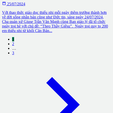

25/07/2024
Với thao thức giáo dục thiếu nhi mỗi ngày thêm trưởng thành hơn
về đời sống nhân bản cũng như Đức tin, sáng ngày 24/07/2024,
Cha quản xứ Giuse Trần Văn Mạnh cùng Ban giáo lý đã tổ chức
ngày trại hè với chủ đề: “Theo Thầy Giêsu”. Ngày trại quy tụ 200
em thiếu nhi từ khối Căn Bản...
1
2
…
3