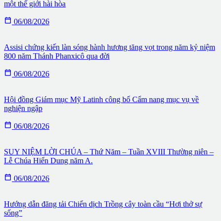
một thế giới hài hòa

06/08/2026
Assisi chứng kiến làn sóng hành hương tăng vọt trong năm kỷ niệm
800 năm Thánh Phanxicô qua đời

06/08/2026
Hội đồng Giám mục Mỹ Latinh công bố Cẩm nang mục vụ về
nghiện ngập

06/08/2026
SUY NIỆM LỜI CHÚA – Thứ Năm – Tuần XVIII Thường niên –
Lễ Chúa Hiển Dung năm A.

06/08/2026
Hướng dẫn đăng tải Chiến dịch Trồng cây toàn cầu “Hơi thở sự
sống”