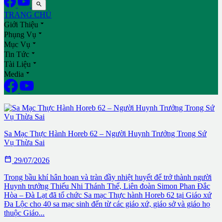

TRANG CHỦ

Giới Thiệu

Phụng Vụ

Mục Vụ

Tin Tức

Tài Liệu

Media
Trung Tâm Truyền Giáo Thượng Ka La – Nơi Các Huynh Trưởng
Thiếu Nhi Thánh Thể Di Linh Làm Nóng Lại Hồn Tông Đồ
Sa Mạc Thực Hành Horeb 62 – Người Huynh Trưởng Trong Sứ
Vụ Thừa Sai

29/07/2026
Trong bầu khí hân hoan và tràn đầy nhiệt huyết để trở thành người
Huynh trưởng Thiếu Nhi Thánh Thể, Liên đoàn Simon Phan Đắc
Hòa – Đà Lạt đã tổ chức Sa mạc Thực hành Horeb 62 tại Giáo xứ
Đa Lộc cho 40 sa mạc sinh đến từ các giáo xứ, giáo sở và giáo họ
thuộc Giáo...