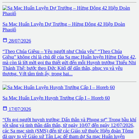
Sa Mạc Huấn Luyện Dự Trưởng – Hừng Đông 42 Hiệp Đoàn
Phaolô

28/07/2026
“Theo Chúa Giêsu – Yêu người như Chúa yêu” “Theo Chúa
Giêsu” không chỉ là chủ đề của Sa mạc Huấn luyện Hừng Đông 42,
mà còn là lời mời gọi tha thiết gửi đến mỗi Huynh trưởng Thiếu Nhi
Thánh Thể: bước theo Đức Kitô để dấn thân, phục vụ và yêu
thương. Với tâm tình ấy, trong hai...
Sa Mạc Huấn Luyện Huynh Trưởng Cấp I – Horeb 60

17/07/2026
​“Ơn gọi người huynh trưởng: Dấn thân và Phụng sự” ​Trong bầu khí
sốt sắng và tinh thần dấn thân, từ ngày 10/07 đến ngày 12/07/2026,
các Sa mạc sinh (SMS) đến từ các Giáo xứ thuộc Hiệp đoàn Tôma
đã quy tụ về Giáo xứ Tân Lạc để tham dự Sa mạc Huấn luyện