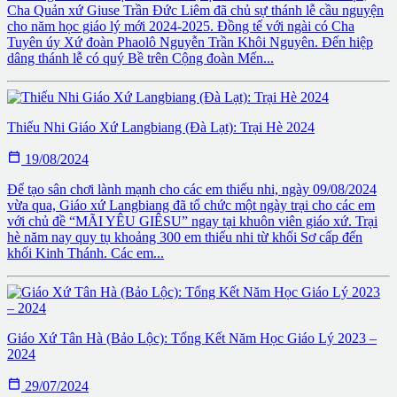
Cha Quản xứ Giuse Trần Đức Liêm đã chủ sự thánh lễ cầu nguyện
cho năm học giáo lý mới 2024-2025. Đồng tế với ngài có Cha
Tuyên úy Xứ đoàn Phaolô Nguyễn Trần Khôi Nguyên. Đến hiệp
dâng thánh lễ có quý Bề trên Cộng đoàn Mến...
Thiếu Nhi Giáo Xứ Langbiang (Đà Lạt): Trại Hè 2024

19/08/2024
Để tạo sân chơi lành mạnh cho các em thiếu nhi, ngày 09/08/2024
vừa qua, Giáo xứ Langbiang đã tổ chức một ngày trại cho các em
với chủ đề “MÃI YÊU GIÊSU” ngay tại khuôn viên giáo xứ. Trại
hè năm nay quy tụ khoảng 300 em thiếu nhi từ khối Sơ cấp đến
khối Kinh Thánh. Các em...
Giáo Xứ Tân Hà (Bảo Lộc): Tổng Kết Năm Học Giáo Lý 2023 –
2024

29/07/2024