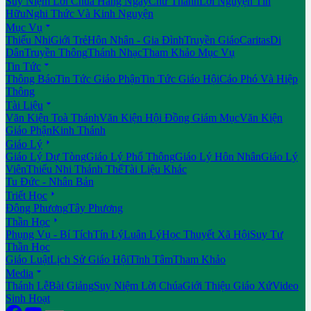
Suy Niệm Lời Chúa Hằng Ngày
Chư Thánh
Lời Nguyện Tín
Hữu
Nghi Thức Và Kinh Nguyện

Mục Vụ
Thiếu Nhi
Giới Trẻ
Hôn Nhân - Gia Đình
Truyền Giáo
Caritas
Di
Dân
Truyền Thông
Thánh Nhạc
Tham Khảo Mục Vụ

Tin Tức
Thông Báo
Tin Tức Giáo Phận
Tin Tức Giáo Hội
Cáo Phó Và Hiệp
Thông

Tài Liệu
Văn Kiện Toà Thánh
Văn Kiện Hội Đồng Giám Mục
Văn Kiện
Giáo Phận
Kinh Thánh

Giáo Lý
Giáo Lý Dự Tòng
Giáo Lý Phổ Thông
Giáo Lý Hôn Nhân
Giáo Lý
Viên
Thiếu Nhi Thánh Thể
Tài Liệu Khác
Tu Đức - Nhân Bản

Triết Học
Đông Phương
Tây Phương

Thần Học
Phụng Vụ - Bí Tích
Tín Lý
Luân Lý
Học Thuyết Xã Hội
Suy Tư
Thần Học
Giáo Luật
Lịch Sử Giáo Hội
Tĩnh Tâm
Tham Khảo

Media
Thánh Lễ
Bài Giảng
Suy Niệm Lời Chúa
Giới Thiệu Giáo Xứ
Video
Sinh Hoạt