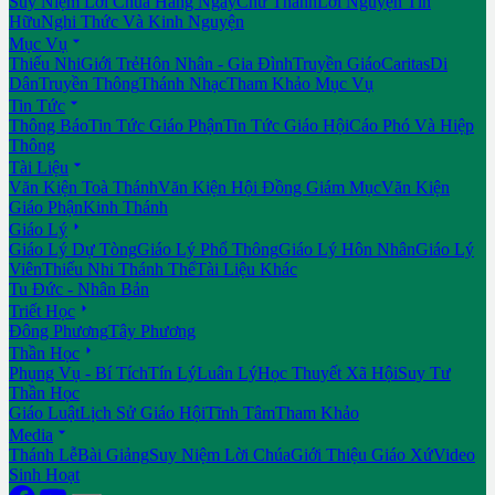
Suy Niệm Lời Chúa Hằng Ngày
Chư Thánh
Lời Nguyện Tín
Hữu
Nghi Thức Và Kinh Nguyện

Mục Vụ
Thiếu Nhi
Giới Trẻ
Hôn Nhân - Gia Đình
Truyền Giáo
Caritas
Di
Dân
Truyền Thông
Thánh Nhạc
Tham Khảo Mục Vụ

Tin Tức
Thông Báo
Tin Tức Giáo Phận
Tin Tức Giáo Hội
Cáo Phó Và Hiệp
Thông

Tài Liệu
Văn Kiện Toà Thánh
Văn Kiện Hội Đồng Giám Mục
Văn Kiện
Giáo Phận
Kinh Thánh

Giáo Lý
Giáo Lý Dự Tòng
Giáo Lý Phổ Thông
Giáo Lý Hôn Nhân
Giáo Lý
Viên
Thiếu Nhi Thánh Thể
Tài Liệu Khác
Tu Đức - Nhân Bản

Triết Học
Đông Phương
Tây Phương

Thần Học
Phụng Vụ - Bí Tích
Tín Lý
Luân Lý
Học Thuyết Xã Hội
Suy Tư
Thần Học
Giáo Luật
Lịch Sử Giáo Hội
Tĩnh Tâm
Tham Khảo

Media
Thánh Lễ
Bài Giảng
Suy Niệm Lời Chúa
Giới Thiệu Giáo Xứ
Video
Sinh Hoạt