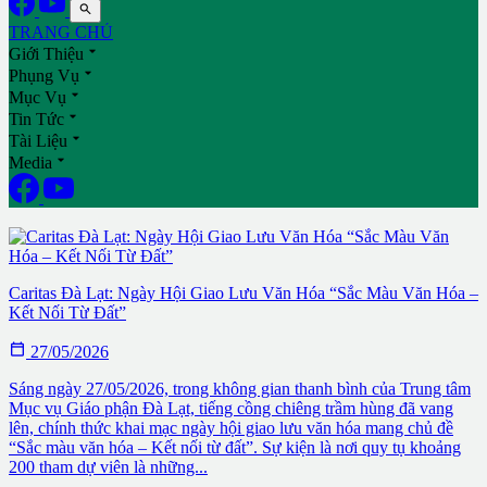

TRANG CHỦ

Giới Thiệu

Phụng Vụ

Mục Vụ

Tin Tức

Tài Liệu

Media
Hội Ngộ Caritas Đà Lạt: Tiếp Bước Dấu Chân Tình Yêu Giữa Đại
Ngàn
Caritas Đà Lạt: Ngày Hội Giao Lưu Văn Hóa “Sắc Màu Văn Hóa –
Kết Nối Từ Đất”

27/05/2026
Sáng ngày 27/05/2026, trong không gian thanh bình của Trung tâm
Mục vụ Giáo phận Đà Lạt, tiếng cồng chiêng trầm hùng đã vang
lên, chính thức khai mạc ngày hội giao lưu văn hóa mang chủ đề
“Sắc màu văn hóa – Kết nối từ đất”. Sự kiện là nơi quy tụ khoảng
200 tham dự viên là những...