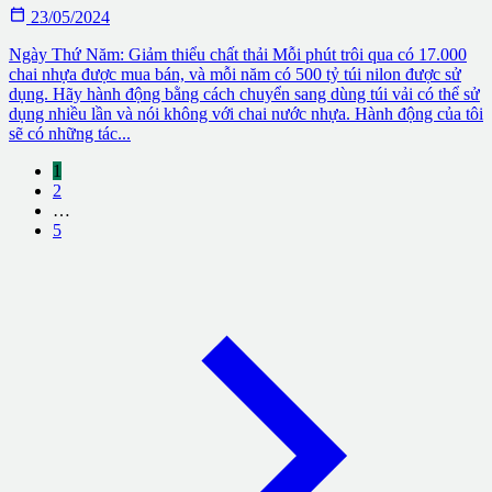

23/05/2024
Ngày Thứ Năm: Giảm thiểu chất thải Mỗi phút trôi qua có 17.000
chai nhựa được mua bán, và mỗi năm có 500 tỷ túi nilon được sử
dụng. Hãy hành động bằng cách chuyển sang dùng túi vải có thể sử
dụng nhiều lần và nói không với chai nước nhựa. Hành động của tôi
sẽ có những tác...
1
2
…
5