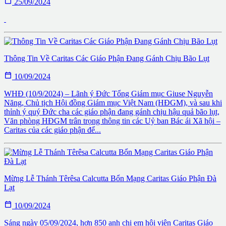

25/09/2024
Thông Tin Về Caritas Các Giáo Phận Đang Gánh Chịu Bão Lụt

10/09/2024
WHĐ (10/9/2024) – Lãnh ý Đức Tổng Giám mục Giuse Nguyễn
Năng, Chủ tịch Hội đồng Giám mục Việt Nam (HĐGM), và sau khi
thỉnh ý quý Đức cha các giáo phận đang gánh chịu hậu quả bão lụt,
Văn phòng HĐGM trân trọng thông tin các Uỷ ban Bác ái Xã hội –
Caritas của các giáo phận để...
Mừng Lễ Thánh Têrêsa Calcutta Bổn Mạng Caritas Giáo Phận Đà
Lạt

10/09/2024
Sáng ngày 05/09/2024, hơn 850 anh chị em hội viên Caritas Giáo