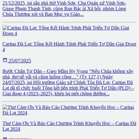
21/12/2025, tại sân nhà thờ Vinh Sơn, Cha Quản xứ Vinh Sơn-
Giuse Phạm Thanh Tính, cùng Ban Bác ái Xã hội, nhóm Lòng
Chúa Thương xót và Ban Mục vụ Giáo...
Caritas Đà Lạt: Tổng Kết Hành Trình Phát Triển Tự Dân Giai Đoạn
4

25/07/2025
Bước Chân Tự Dân – Gieo Mầm Hy Vọng “Nếu Chúa không xây
nhà, thợ nề vất vả cũng luống công…” (Tv 127,1) Ngày
24/07/2025, tại Hội trường Giáo xứ Chính Tòa Đà Lạt, Caritas Đà
Lạt đã tổ chức buổi Tổng kết tiến trình Phát Triển Tự Dân (PLD) –
Giai đoạn 4 (2023–2025), khép lại một chặng đường...
Thư Cảm Ơn Và Báo Cáo Chương Trình Khuyến Học – Caritas Đà
Lạt 2024