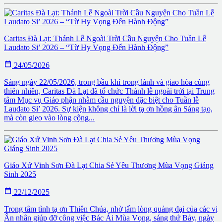
Caritas Đà Lạt: Thánh Lễ Ngoài Trời Cầu Nguyện Cho Tuần Lễ
Laudato Si’ 2026 – “Từ Hy Vọng Đến Hành Động”

24/05/2026
Sáng ngày 22/05/2026, trong bầu khí trong lành và giao hòa cùng
thiên nhiên, Caritas Đà Lạt đã tổ chức Thánh lễ ngoài trời tại Trung
tâm Mục vụ Giáo phận nhằm cầu nguyện đặc biệt cho Tuần lễ
Laudato Si’ 2026. Sự kiện không chỉ là lời tạ ơn hồng ân Sáng tạo,
mà còn gieo vào lòng cộng...
Giáo Xứ Vinh Sơn Đà Lạt Chia Sẻ Yêu Thương Mùa Vọng Giáng
Sinh 2025

22/12/2025
Trong tâm tình tạ ơn Thiên Chúa, nhờ tấm lòng quảng đại của các vị
Ân nhân giúp đỡ công việc Bác Ái Mùa Vọng, sáng thứ Bảy, ngày