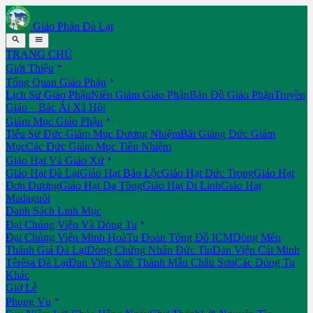
Giáo Phận Đà Lạt


TRANG CHỦ

Giới Thiệu

Tổng Quan Giáo Phận
Lịch Sử Giáo Phận
Niên Giám Giáo Phận
Bản Đồ Giáo Phận
Truyền
Giáo – Bác Ái Xã Hội

Giám Mục Giáo Phận
Tiểu Sử Đức Giám Mục Đương Nhiệm
Bài Giảng Đức Giám
Mục
Các Đức Giám Mục Tiền Nhiệm

Giáo Hạt Và Giáo Xứ
Giáo Hạt Đà Lạt
Giáo Hạt Bảo Lộc
Giáo Hạt Đức Trọng
Giáo Hạt
Đơn Dương
Giáo Hạt Đạ Tông
Giáo Hạt Di Linh
Giáo Hạt
Madaguôi
Danh Sách Linh Mục

Đại Chủng Viện Và Dòng Tu
Đại Chủng Viện Minh Hoà
Tu Đoàn Tông Đồ ICM
Dòng Mến
Thánh Giá Đà Lạt
Dòng Chứng Nhân Đức Tin
Đan Viện Cát Minh
Têrêsa Đà Lạt
Đan Viện Xitô Thánh Mẫu Châu Sơn
Các Dòng Tu
Khác
Giờ Lễ

Phụng Vụ