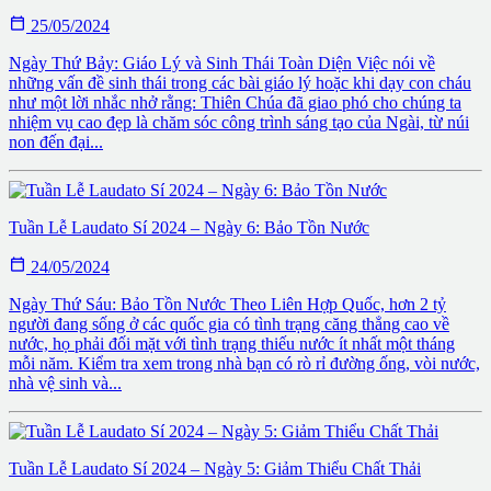

25/05/2024
Ngày Thứ Bảy: Giáo Lý và Sinh Thái Toàn Diện Việc nói về
những vấn đề sinh thái trong các bài giáo lý hoặc khi dạy con cháu
như một lời nhắc nhở rằng: Thiên Chúa đã giao phó cho chúng ta
nhiệm vụ cao đẹp là chăm sóc công trình sáng tạo của Ngài, từ núi
non đến đại...
Tuần Lễ Laudato Sí 2024 – Ngày 6: Bảo Tồn Nước

24/05/2024
Ngày Thứ Sáu: Bảo Tồn Nước Theo Liên Hợp Quốc, hơn 2 tỷ
người đang sống ở các quốc gia có tình trạng căng thẳng cao về
nước, họ phải đối mặt với tình trạng thiếu nước ít nhất một tháng
mỗi năm. Kiểm tra xem trong nhà bạn có rò rỉ đường ống, vòi nước,
nhà vệ sinh và...
Tuần Lễ Laudato Sí 2024 – Ngày 5: Giảm Thiểu Chất Thải