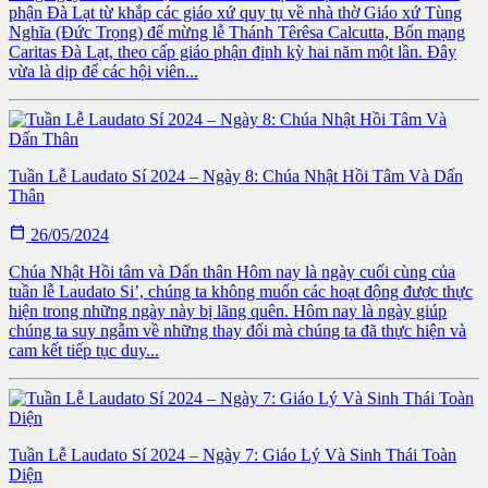
phận Đà Lạt từ khắp các giáo xứ quy tụ về nhà thờ Giáo xứ Tùng
Nghĩa (Đức Trọng) để mừng lễ Thánh Têrêsa Calcutta, Bổn mạng
Caritas Đà Lạt, theo cấp giáo phận định kỳ hai năm một lần. Đây
vừa là dịp để các hội viên...
Tuần Lễ Laudato Sí 2024 – Ngày 8: Chúa Nhật Hồi Tâm Và Dấn
Thân

26/05/2024
Chúa Nhật Hồi tâm và Dấn thân Hôm nay là ngày cuối cùng của
tuần lễ Laudato Si’, chúng ta không muốn các hoạt động được thực
hiện trong những ngày này bị lãng quên. Hôm nay là ngày giúp
chúng ta suy ngẫm về những thay đổi mà chúng ta đã thực hiện và
cam kết tiếp tục duy...
Tuần Lễ Laudato Sí 2024 – Ngày 7: Giáo Lý Và Sinh Thái Toàn
Diện