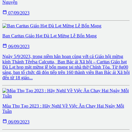
Nguyện

07/09/2023
Ban Caritas Giáo Hạt Đà Lạt Mừng Lễ Bổn Mạng

06/09/2023
Ngày 5/9/2023, trong niềm hân hoan cùng với cả Giáo hội mừng
kính Thánh Têrêsa Calcutta, Ban Bác ái Xã hội – Caritas Giáo hạt
Đà Lạt họp mặt mừng lễ bổn mạng tại nhà thờ Chính Tòa. Từ 8g00
sáng, ban tổ chức đã đón tiếp trên 160 thành viên Ban Bác ái Xã hội
đến từ 18 giáo...
Mùa Thụ Tạo 2023 : Hãy Nghĩ Về Việc Ăn Chay Hai Ngày Mỗi
Tuần

06/09/2023