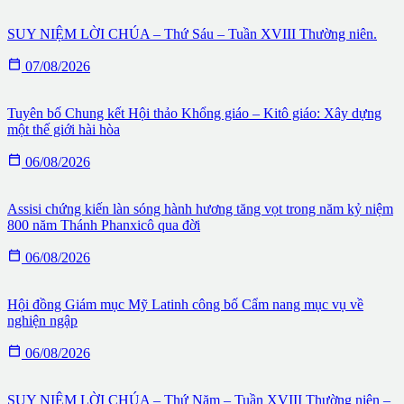
SUY NIỆM LỜI CHÚA – Thứ Sáu – Tuần XVIII Thường niên.

07/08/2026
Tuyên bố Chung kết Hội thảo Khổng giáo – Kitô giáo: Xây dựng
một thế giới hài hòa

06/08/2026
Assisi chứng kiến làn sóng hành hương tăng vọt trong năm kỷ niệm
800 năm Thánh Phanxicô qua đời

06/08/2026
Hội đồng Giám mục Mỹ Latinh công bố Cẩm nang mục vụ về
nghiện ngập

06/08/2026
SUY NIỆM LỜI CHÚA – Thứ Năm – Tuần XVIII Thường niên –