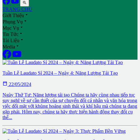

TRANG CHỦ

Giới Thiệu

Phụng Vụ

Mục Vụ

Tin Tức

Tài Liệu

Media
Tuần Lễ Laudato Sí 2024 – Ngày 4: Năng Lượng Tái Tạo

22/05/2024
Ngày Thứ Tư: Năng lượng tái tạo Chúng ta hãy cùng nhau tiếp tục
suy nghĩ về sự cần thiết của sự chuyển đổi cá nhân và văn hóa trong
việc đối mặt với khủng hoảng sinh thái và khí hậu mà chúng ta đang
gặp phải. Hôm nay, chúng ta hãy thực hiện hành động thay đổi cụ
thể...