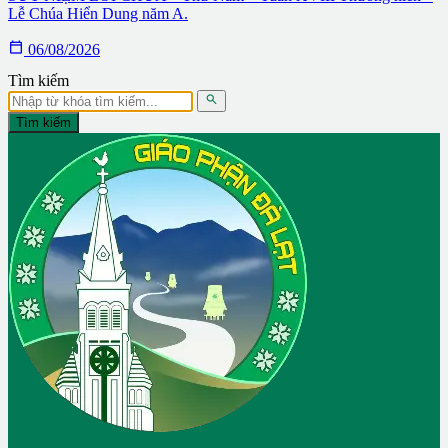
Lễ Chúa Hiển Dung năm A.

06/08/2026
Tìm kiếm

Tìm kiếm