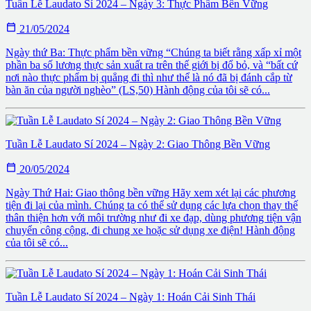
Tuần Lễ Laudato Sí 2024 – Ngày 3: Thực Phẩm Bền Vững

21/05/2024
Ngày thứ Ba: Thực phẩm bền vững “Chúng ta biết rằng xấp xỉ một
phần ba số lương thực sản xuất ra trên thế giới bị đổ bỏ, và “bất cứ
nơi nào thực phẩm bị quẳng đi thì như thể là nó đã bị đánh cắp từ
bàn ăn của người nghèo” (LS,50) Hành động của tôi sẽ có...
Tuần Lễ Laudato Sí 2024 – Ngày 2: Giao Thông Bền Vững

20/05/2024
Ngày Thứ Hai: Giao thông bền vững Hãy xem xét lại các phương
tiện đi lại của mình. Chúng ta có thể sử dụng các lựa chọn thay thế
thân thiện hơn với môi trường như đi xe đạp, dùng phương tiện vận
chuyển công cộng, đi chung xe hoặc sử dụng xe điện! Hành động
của tôi sẽ có...
Tuần Lễ Laudato Sí 2024 – Ngày 1: Hoán Cải Sinh Thái