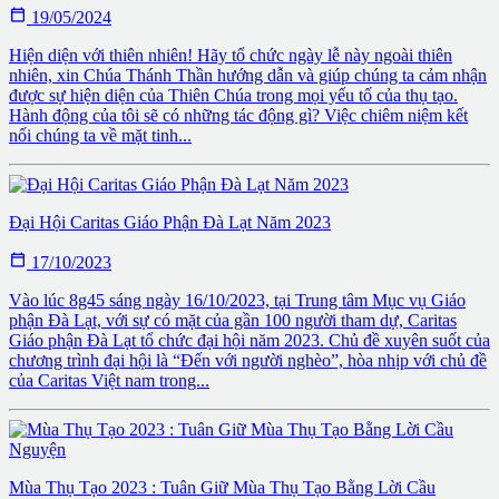

19/05/2024
Hiện diện với thiên nhiên! Hãy tổ chức ngày lễ này ngoài thiên
nhiên, xin Chúa Thánh Thần hướng dẫn và giúp chúng ta cảm nhận
được sự hiện diện của Thiên Chúa trong mọi yếu tố của thụ tạo.
Hành động của tôi sẽ có những tác động gì? Việc chiêm niệm kết
nối chúng ta về mặt tinh...
Đại Hội Caritas Giáo Phận Đà Lạt Năm 2023

17/10/2023
Vào lúc 8g45 sáng ngày 16/10/2023, tại Trung tâm Mục vụ Giáo
phận Đà Lạt, với sự có mặt của gần 100 người tham dự, Caritas
Giáo phận Đà Lạt tổ chức đại hội năm 2023. Chủ đề xuyên suốt của
chương trình đại hội là “Đến với người nghèo”, hòa nhịp với chủ đề
của Caritas Việt nam trong...
Mùa Thụ Tạo 2023 : Tuân Giữ Mùa Thụ Tạo Bằng Lời Cầu