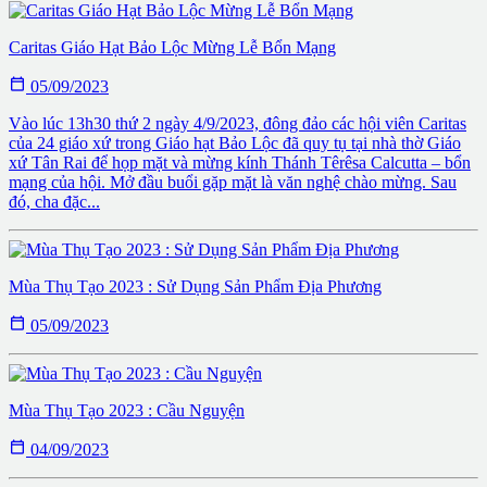
Caritas Giáo Hạt Bảo Lộc Mừng Lễ Bổn Mạng

05/09/2023
Vào lúc 13h30 thứ 2 ngày 4/9/2023, đông đảo các hội viên Caritas
của 24 giáo xứ trong Giáo hạt Bảo Lộc đã quy tụ tại nhà thờ Giáo
xứ Tân Rai để họp mặt và mừng kính Thánh Têrêsa Calcutta – bổn
mạng của hội. Mở đầu buổi gặp mặt là văn nghệ chào mừng. Sau
đó, cha đặc...
Mùa Thụ Tạo 2023 : Sử Dụng Sản Phẩm Địa Phương

05/09/2023
Mùa Thụ Tạo 2023 : Cầu Nguyện

04/09/2023