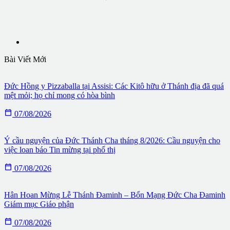
Bài Viết Mới
Đức Hồng y Pizzaballa tại Assisi: Các Kitô hữu ở Thánh địa đã quá
mệt mỏi; họ chỉ mong có hòa bình

07/08/2026
Ý cầu nguyện của Đức Thánh Cha tháng 8/2026: Cầu nguyện cho
việc loan báo Tin mừng tại phố thị

07/08/2026
Hân Hoan Mừng Lễ Thánh Đaminh – Bổn Mạng Đức Cha Đaminh
Giám mục Giáo phận

07/08/2026