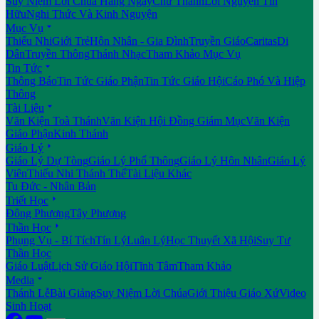
Suy Niệm Lời Chúa Hằng Ngày
Chư Thánh
Lời Nguyện Tín
Hữu
Nghi Thức Và Kinh Nguyện

Mục Vụ
Thiếu Nhi
Giới Trẻ
Hôn Nhân - Gia Đình
Truyền Giáo
Caritas
Di
Dân
Truyền Thông
Thánh Nhạc
Tham Khảo Mục Vụ

Tin Tức
Thông Báo
Tin Tức Giáo Phận
Tin Tức Giáo Hội
Cáo Phó Và Hiệp
Thông

Tài Liệu
Văn Kiện Toà Thánh
Văn Kiện Hội Đồng Giám Mục
Văn Kiện
Giáo Phận
Kinh Thánh

Giáo Lý
Giáo Lý Dự Tòng
Giáo Lý Phổ Thông
Giáo Lý Hôn Nhân
Giáo Lý
Viên
Thiếu Nhi Thánh Thể
Tài Liệu Khác
Tu Đức - Nhân Bản

Triết Học
Đông Phương
Tây Phương

Thần Học
Phụng Vụ - Bí Tích
Tín Lý
Luân Lý
Học Thuyết Xã Hội
Suy Tư
Thần Học
Giáo Luật
Lịch Sử Giáo Hội
Tĩnh Tâm
Tham Khảo

Media
Thánh Lễ
Bài Giảng
Suy Niệm Lời Chúa
Giới Thiệu Giáo Xứ
Video
Sinh Hoạt