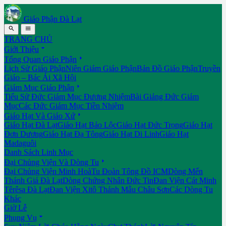
Giáo Phận Đà Lạt


TRANG CHỦ

Giới Thiệu

Tổng Quan Giáo Phận
Lịch Sử Giáo Phận
Niên Giám Giáo Phận
Bản Đồ Giáo Phận
Truyền
Giáo – Bác Ái Xã Hội

Giám Mục Giáo Phận
Tiểu Sử Đức Giám Mục Đương Nhiệm
Bài Giảng Đức Giám
Mục
Các Đức Giám Mục Tiền Nhiệm

Giáo Hạt Và Giáo Xứ
Giáo Hạt Đà Lạt
Giáo Hạt Bảo Lộc
Giáo Hạt Đức Trọng
Giáo Hạt
Đơn Dương
Giáo Hạt Đạ Tông
Giáo Hạt Di Linh
Giáo Hạt
Madaguôi
Danh Sách Linh Mục

Đại Chủng Viện Và Dòng Tu
Đại Chủng Viện Minh Hoà
Tu Đoàn Tông Đồ ICM
Dòng Mến
Thánh Giá Đà Lạt
Dòng Chứng Nhân Đức Tin
Đan Viện Cát Minh
Têrêsa Đà Lạt
Đan Viện Xitô Thánh Mẫu Châu Sơn
Các Dòng Tu
Khác
Giờ Lễ

Phụng Vụ