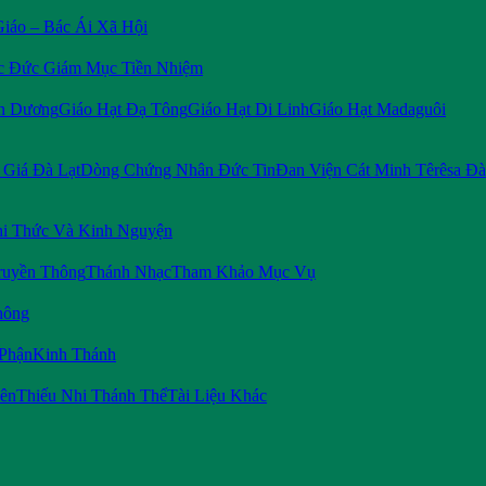
Giáo – Bác Ái Xã Hội
c Đức Giám Mục Tiền Nhiệm
n Dương
Giáo Hạt Đạ Tông
Giáo Hạt Di Linh
Giáo Hạt Madaguôi
Giá Đà Lạt
Dòng Chứng Nhân Đức Tin
Đan Viện Cát Minh Têrêsa Đà
i Thức Và Kinh Nguyện
ruyền Thông
Thánh Nhạc
Tham Khảo Mục Vụ
hông
 Phận
Kinh Thánh
iên
Thiếu Nhi Thánh Thể
Tài Liệu Khác