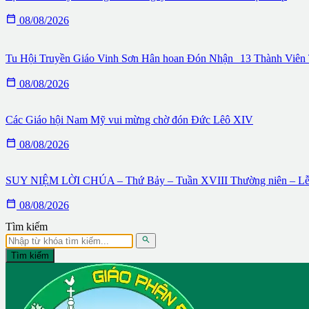

08/08/2026
Tu Hội Truyền Giáo Vinh Sơn Hân hoan Đón Nhận 13 Thành Viên 

08/08/2026
Các Giáo hội Nam Mỹ vui mừng chờ đón Đức Lêô XIV

08/08/2026
SUY NIỆM LỜI CHÚA – Thứ Bảy – Tuần XVIII Thường niên – Lễ

08/08/2026
Tìm kiếm

Tìm kiếm