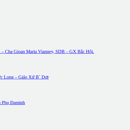
Cha Gioan Maria Vianney, SDB – GX Bắc Hội.
c Long – Giáo Xứ B` Dơr
h Phụ Đaminh