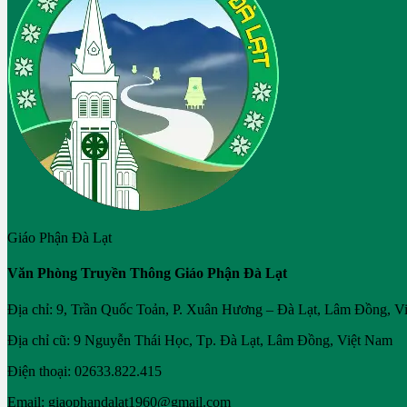
Giáo Phận Đà Lạt
Văn Phòng Truyền Thông Giáo Phận Đà Lạt
Địa chỉ: 9, Trần Quốc Toản, P. Xuân Hương – Đà Lạt, Lâm Đồng, V
Địa chỉ cũ: 9 Nguyễn Thái Học, Tp. Đà Lạt, Lâm Đồng, Việt Nam
Điện thoại: 02633.822.415
Email: giaophandalat1960@gmail.com