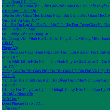

Tổng Quan Giáo Phận
Lịch Sử Giáo Phận
Niên Giám Giáo Phận
Bản Đồ Giáo Phận
Truyền 

Giám Mục Giáo Phận
Tiểu Sử Đức Giám Mục Đương Nhiệm
Bài Giảng Đức Giám Mục
Cá

Giáo Hạt Và Giáo Xứ
Giáo Hạt Đà Lạt
Giáo Hạt Bảo Lộc
Giáo Hạt Đức Trọng
Giáo Hạt Đơ
Danh Sách Linh Mục

Đại Chủng Viện Và Dòng Tu
Đại Chủng Viện Minh Hoà
Tu Đoàn Tông Đồ ICM
Dòng Mến Thánh 
Giờ Lễ

Phụng Vụ
Suy Niệm Lời Chúa Hằng Ngày
Chư Thánh
Lời Nguyện Tín Hữu
Ngh

Mục Vụ
Thiếu Nhi
Giới Trẻ
Hôn Nhân - Gia Đình
Truyền Giáo
Caritas
Di Dân
T

Tin Tức
Thông Báo
Tin Tức Giáo Phận
Tin Tức Giáo Hội
Cáo Phó Và Hiệp T

Tài Liệu
Văn Kiện Toà Thánh
Văn Kiện Hội Đồng Giám Mục
Văn Kiện Giáo

Giáo Lý
Giáo Lý Dự Tòng
Giáo Lý Phổ Thông
Giáo Lý Hôn Nhân
Giáo Lý V
Tu Đức - Nhân Bản

Triết Học
Đông Phương
Tây Phương

Thần Học