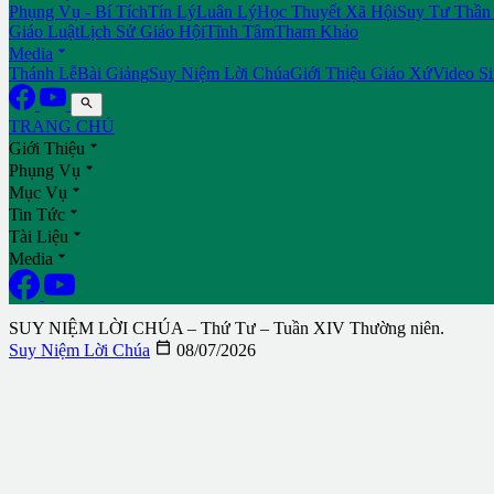
Phụng Vụ - Bí Tích
Tín Lý
Luân Lý
Học Thuyết Xã Hội
Suy Tư Thần
Giáo Luật
Lịch Sử Giáo Hội
Tĩnh Tâm
Tham Khảo

Media
Thánh Lễ
Bài Giảng
Suy Niệm Lời Chúa
Giới Thiệu Giáo Xứ
Video S

TRANG CHỦ

Giới Thiệu

Phụng Vụ

Mục Vụ

Tin Tức

Tài Liệu

Media
SUY NIỆM LỜI CHÚA – Thứ Tư – Tuần XIV Thường niên.

Suy Niệm Lời Chúa
08/07/2026