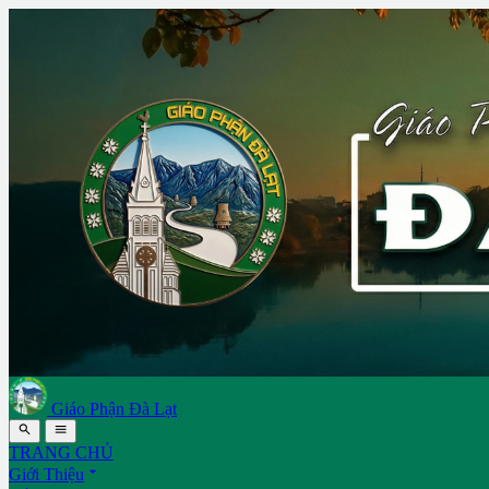
Giáo Phận Đà Lạt


TRANG CHỦ

Giới Thiệu