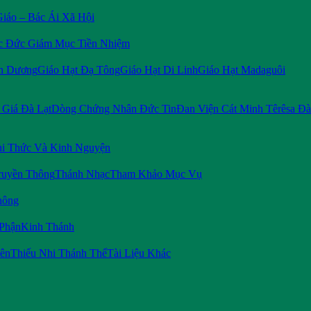
Giáo – Bác Ái Xã Hội
c Đức Giám Mục Tiền Nhiệm
n Dương
Giáo Hạt Đạ Tông
Giáo Hạt Di Linh
Giáo Hạt Madaguôi
Giá Đà Lạt
Dòng Chứng Nhân Đức Tin
Đan Viện Cát Minh Têrêsa Đà
i Thức Và Kinh Nguyện
ruyền Thông
Thánh Nhạc
Tham Khảo Mục Vụ
hông
 Phận
Kinh Thánh
iên
Thiếu Nhi Thánh Thể
Tài Liệu Khác