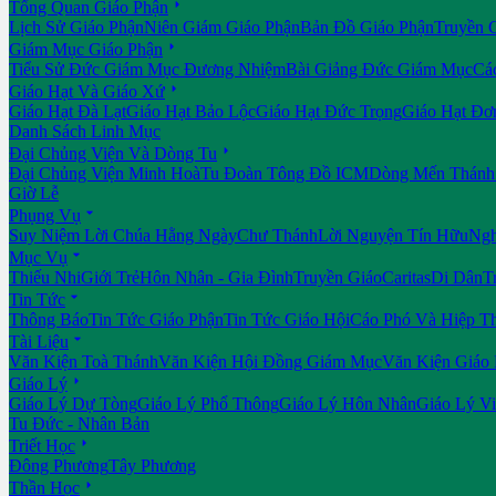

Tổng Quan Giáo Phận
Lịch Sử Giáo Phận
Niên Giám Giáo Phận
Bản Đồ Giáo Phận
Truyền 

Giám Mục Giáo Phận
Tiểu Sử Đức Giám Mục Đương Nhiệm
Bài Giảng Đức Giám Mục
Cá

Giáo Hạt Và Giáo Xứ
Giáo Hạt Đà Lạt
Giáo Hạt Bảo Lộc
Giáo Hạt Đức Trọng
Giáo Hạt Đơ
Danh Sách Linh Mục

Đại Chủng Viện Và Dòng Tu
Đại Chủng Viện Minh Hoà
Tu Đoàn Tông Đồ ICM
Dòng Mến Thánh 
Giờ Lễ

Phụng Vụ
Suy Niệm Lời Chúa Hằng Ngày
Chư Thánh
Lời Nguyện Tín Hữu
Ngh

Mục Vụ
Thiếu Nhi
Giới Trẻ
Hôn Nhân - Gia Đình
Truyền Giáo
Caritas
Di Dân
T

Tin Tức
Thông Báo
Tin Tức Giáo Phận
Tin Tức Giáo Hội
Cáo Phó Và Hiệp T

Tài Liệu
Văn Kiện Toà Thánh
Văn Kiện Hội Đồng Giám Mục
Văn Kiện Giáo

Giáo Lý
Giáo Lý Dự Tòng
Giáo Lý Phổ Thông
Giáo Lý Hôn Nhân
Giáo Lý V
Tu Đức - Nhân Bản

Triết Học
Đông Phương
Tây Phương

Thần Học