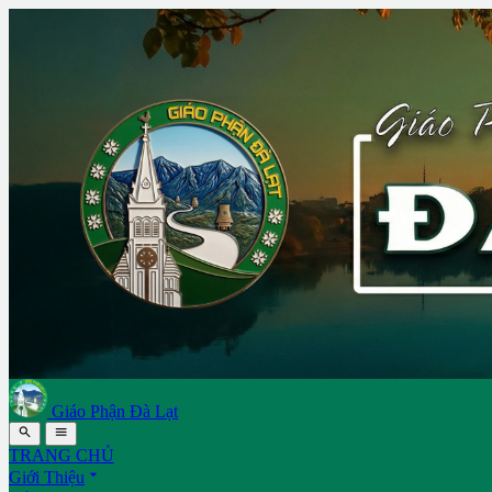
Giáo Phận Đà Lạt


TRANG CHỦ

Giới Thiệu