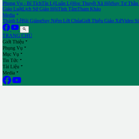
Phụng Vụ - Bí Tích
Tín Lý
Luân Lý
Học Thuyết Xã Hội
Suy Tư Thần
Giáo Luật
Lịch Sử Giáo Hội
Tĩnh Tâm
Tham Khảo

Media
Thánh Lễ
Bài Giảng
Suy Niệm Lời Chúa
Giới Thiệu Giáo Xứ
Video S

TRANG CHỦ

Giới Thiệu

Phụng Vụ

Mục Vụ

Tin Tức

Tài Liệu

Media