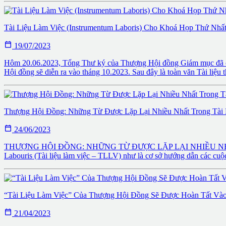
Tài Liệu Làm Việc (Instrumentum Laboris) Cho Khoá Họp Thứ Nh

19/07/2023
Hôm 20.06.2023, Tổng Thư ký của Thượng Hội đồng Giám mục đã công
Hội đồng sẽ diễn ra vào tháng 10.2023. Sau đây là toàn văn Tài liệu t
Thượng Hội Đồng: Những Từ Được Lặp Lại Nhiều Nhất Trong Tài 

24/06/2023
THƯỢNG HỘI ĐỒNG: NHỮNG TỪ ĐƯỢC LẶP LẠI NHIỀU NHẤT TRON
Labouris (Tài liệu làm việc – TLLV) như là cơ sở hướng dẫn các cuộ
“Tài Liệu Làm Việc” Của Thượng Hội Đồng Sẽ Được Hoàn Tất Vào

21/04/2023