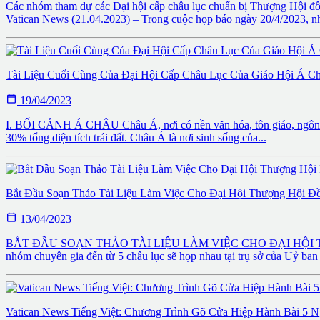
Các nhóm tham dự các Đại hội cấp châu lục chuẩn bị Thư
Vatican News (21.04.2023) – Trong cuộc họp báo ngày 20/4/2023, nhân
Tài Liệu Cuối Cùng Của Đại Hội Cấp Châu Lục Của Giáo Hội Á C

19/04/2023
I. BỐI CẢNH Á CHÂU Châu Á, nơi có nền văn hóa, tôn giáo, ngôn ngữ 
30% tổng diện tích trái đất. Châu Á là nơi sinh sống của...
Bắt Đầu Soạn Thảo Tài Liệu Làm Việc Cho Đại Hội Thượng Hội Đ

13/04/2023
BẮT ĐẦU SOẠN THẢO TÀI LIỆU LÀM VIỆC CHO ĐẠI HỘI THƯỢNG
nhóm chuyên gia đến từ 5 châu lục sẽ họp nhau tại trụ sở của Uỷ ba
Vatican News Tiếng Việt: Chương Trình Gõ Cửa Hiệp Hành Bài 5 N