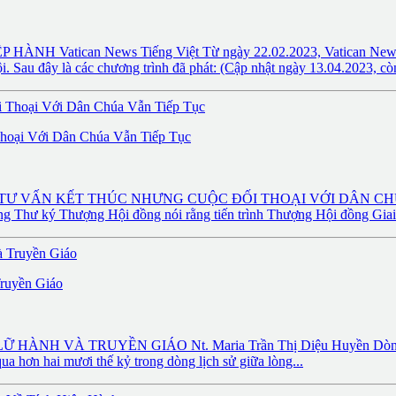
tican News Tiếng Việt Từ ngày 22.02.2023, Vatican News Tiến
au đây là các chương trình đã phát: (Cập nhật ngày 13.04.2023, còn
hoại Với Dân Chúa Vẫn Tiếp Tục
ẠN TƯ VẤN KẾT THÚC NHƯNG CUỘC ĐỐI THOẠI VỚI DÂN CHÚA V
ng Thư ký Thượng Hội đồng nói rằng tiến trình Thượng Hội đồng Giai 
ruyền Giáo
 VÀ TRUYỀN GIÁO Nt. Maria Trần Thị Diệu Huyền Dòng Mến T
a hơn hai mươi thế kỷ trong dòng lịch sử giữa lòng...