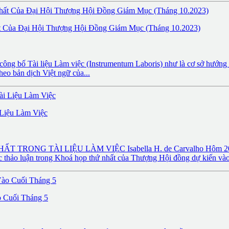
ất Của Đại Hội Thượng Hội Đồng Giám Mục (Tháng 10.2023)
 bố Tài liệu Làm việc (Instrumentum Laboris) như là cơ sở hướng d
heo bản dịch Việt ngữ của...
Liệu Làm Việc
G TÀI LIỆU LÀM VIỆC Isabella H. de Carvalho Hôm 20.06.2
c thảo luận trong Khoá họp thứ nhất của Thượng Hội đồng dự kiến vào 
 Cuối Tháng 5