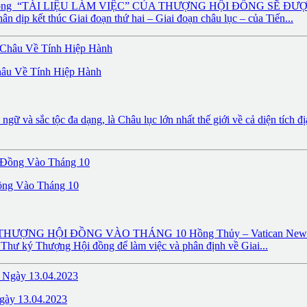
ợng Hội đồng “TÀI LIỆU LÀM VIỆC” CỦA THƯỢNG HỘI ĐỒNG SẼ 
 dịp kết thúc Giai đoạn thứ hai – Giai đoạn châu lục – của Tiến...
hâu Về Tính Hiệp Hành
và sắc tộc đa dạng, là Châu lục lớn nhất thế giới về cả diện tích địa
ồng Vào Tháng 10
 HỘI ĐỒNG VÀO THÁNG 10 Hồng Thủy – Vatican News Vatican
n Thư ký Thượng Hội đồng để làm việc và phân định về Giai...
gày 13.04.2023