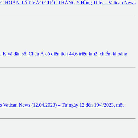
ĐƯỢC HOÀN TẤT VÀO CUỐI THÁNG 5 Hồng Thủy – Vatican News
 lý và dân số. Châu Á có diện tích 44,6 triệu km2, chiếm khoảng
 News (12.04.2023) – Từ ngày 12 đến 19/4/2023, một