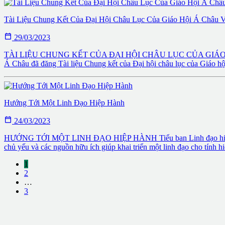
Tài Liệu Chung Kết Của Đại Hội Châu Lục Của Giáo Hội Á Châu 

29/03/2023
TÀI LIỆU CHUNG KẾT CỦA ĐẠI HỘI CHÂU LỤC CỦA GIÁO HỘI Á
Á Châu đã đăng Tài liệu Chung kết của Đại hội châu lục của Giáo hội Á
Hướng Tới Một Linh Đạo Hiệp Hành

24/03/2023
HƯỚNG TỚI MỘT LINH ĐẠO HIỆP HÀNH Tiểu ban Linh đạo hiệp hành
chủ yếu và các nguồn hữu ích giúp khai triển một linh đạo cho tính hi
1
2
…
3