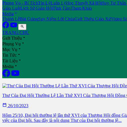
Phụng Vụ - Bí Tích
Tín Lý
Luân Lý
Học Thuyết Xã Hội
Suy Tư Thần
Giáo Luật
Lịch Sử Giáo Hội
Tĩnh Tâm
Tham Khảo

Media
Thánh Lễ
Bài Giảng
Suy Niệm Lời Chúa
Giới Thiệu Giáo Xứ
Video S

TRANG CHỦ

Giới Thiệu

Phụng Vụ

Mục Vụ

Tin Tức

Tài Liệu

Media
Báo Cáo Tổng Hợp Đại Hội Thượng Hội Đồng Giám Mục Khóa I – 
Thư Của Đại Hội Thường Lệ Lần Thứ XVI Của Thượng Hội Đồng

26/10/2023
Hôm 25/10, Đại hội thường lệ lần thứ XVI của Thượng Hội đồng Giám 
việc của Đại hội. Sau đây là nội dung Thư của Đại hội thường lệ...