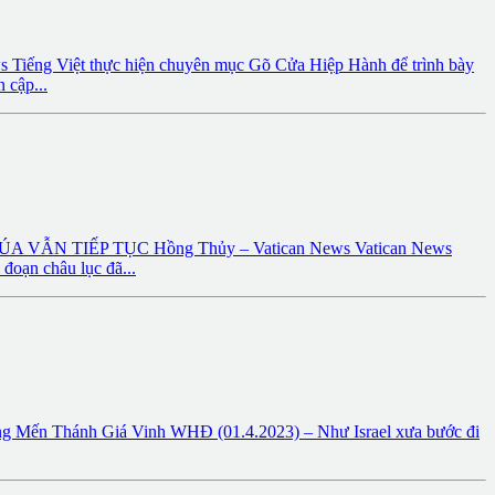
g Việt thực hiện chuyên mục Gõ Cửa Hiệp Hành để trình bày
 cập...
ẪN TIẾP TỤC Hồng Thủy – Vatican News Vatican News
đoạn châu lục đã...
hánh Giá Vinh WHĐ (01.4.2023) – Như Israel xưa bước đi