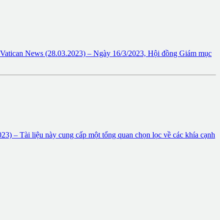
 News (28.03.2023) – Ngày 16/3/2023, Hội đồng Giám mục
Tài liệu này cung cấp một tổng quan chọn lọc về các khía cạnh