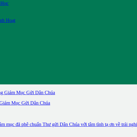
 Học
inh Hoạt
Tháng 10.2023: Một Hội Thánh Hiệp Hành Trong Sứ Vụ
 Giám Mục Gửi Dân Chúa
mục đã phê chuẩn Thư gửi Dân Chúa với tâm tình tạ ơn về trải nghiệm