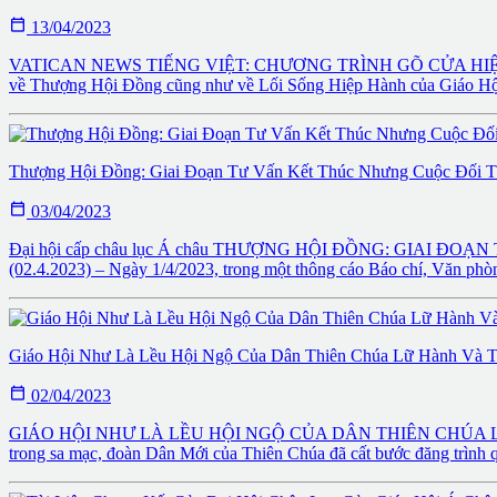

13/04/2023
VATICAN NEWS TIẾNG VIỆT: CHƯƠNG TRÌNH GÕ CỬA HIỆP HÀNH Va
về Thượng Hội Đồng cũng như về Lối Sống Hiệp Hành của Giáo Hội. S
Thượng Hội Đồng: Giai Đoạn Tư Vấn Kết Thúc Nhưng Cuộc Đối T

03/04/2023
Đại hội cấp châu lục Á châu THƯỢNG HỘI ĐỒNG: GIAI ĐO
(02.4.2023) – Ngày 1/4/2023, trong một thông cáo Báo chí, Văn phò
Giáo Hội Như Là Lều Hội Ngộ Của Dân Thiên Chúa Lữ Hành Và T

02/04/2023
GIÁO HỘI NHƯ LÀ LỀU HỘI NGỘ CỦA DÂN THIÊN CHÚA LỮ HÀNH
trong sa mạc, đoàn Dân Mới của Thiên Chúa đã cất bước đăng trình qu