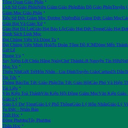

Tổng Quan Giáo Phận
Lịch Sử Giáo Phận
Niên Giám Giáo Phận
Bản Đồ Giáo Phận
Truyền 

Giám Mục Giáo Phận
Tiểu Sử Đức Giám Mục Đương Nhiệm
Bài Giảng Đức Giám Mục
Cá

Giáo Hạt Và Giáo Xứ
Giáo Hạt Đà Lạt
Giáo Hạt Bảo Lộc
Giáo Hạt Đức Trọng
Giáo Hạt Đơ
Danh Sách Linh Mục

Đại Chủng Viện Và Dòng Tu
Đại Chủng Viện Minh Hoà
Tu Đoàn Tông Đồ ICM
Dòng Mến Thánh 
Giờ Lễ

Phụng Vụ
Suy Niệm Lời Chúa Hằng Ngày
Chư Thánh
Lời Nguyện Tín Hữu
Ngh

Mục Vụ
Thiếu Nhi
Giới Trẻ
Hôn Nhân - Gia Đình
Truyền Giáo
Caritas
Di Dân
T

Tin Tức
Thông Báo
Tin Tức Giáo Phận
Tin Tức Giáo Hội
Cáo Phó Và Hiệp T

Tài Liệu
Văn Kiện Toà Thánh
Văn Kiện Hội Đồng Giám Mục
Văn Kiện Giáo

Giáo Lý
Giáo Lý Dự Tòng
Giáo Lý Phổ Thông
Giáo Lý Hôn Nhân
Giáo Lý V
Tu Đức - Nhân Bản

Triết Học
Đông Phương
Tây Phương

Thần Học