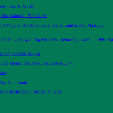
Giáo – Bác Ái Xã Hội
c Đức Giám Mục Tiền Nhiệm
n Dương
Giáo Hạt Đạ Tông
Giáo Hạt Di Linh
Giáo Hạt Madaguôi
Giá Đà Lạt
Dòng Chứng Nhân Đức Tin
Đan Viện Cát Minh Têrêsa Đà
i Thức Và Kinh Nguyện
ruyền Thông
Thánh Nhạc
Tham Khảo Mục Vụ
hông
 Phận
Kinh Thánh
iên
Thiếu Nhi Thánh Thể
Tài Liệu Khác