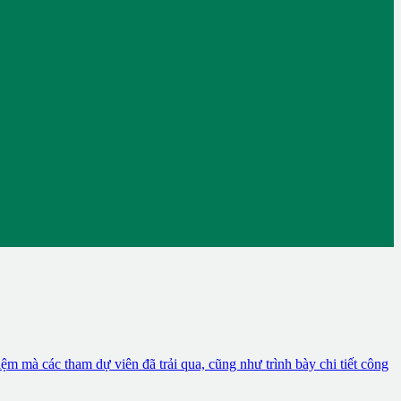
 mà các tham dự viên đã trải qua, cũng như trình bày chi tiết công