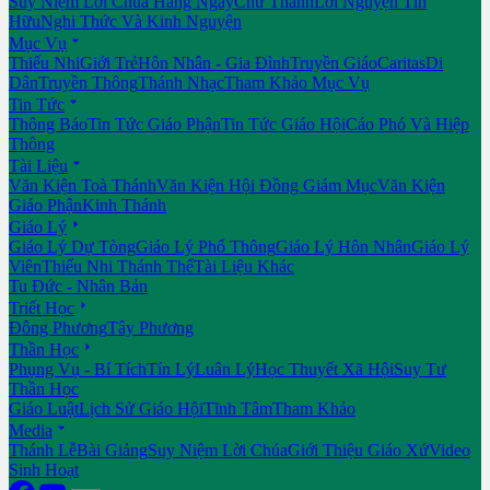
Suy Niệm Lời Chúa Hằng Ngày
Chư Thánh
Lời Nguyện Tín
Hữu
Nghi Thức Và Kinh Nguyện

Mục Vụ
Thiếu Nhi
Giới Trẻ
Hôn Nhân - Gia Đình
Truyền Giáo
Caritas
Di
Dân
Truyền Thông
Thánh Nhạc
Tham Khảo Mục Vụ

Tin Tức
Thông Báo
Tin Tức Giáo Phận
Tin Tức Giáo Hội
Cáo Phó Và Hiệp
Thông

Tài Liệu
Văn Kiện Toà Thánh
Văn Kiện Hội Đồng Giám Mục
Văn Kiện
Giáo Phận
Kinh Thánh

Giáo Lý
Giáo Lý Dự Tòng
Giáo Lý Phổ Thông
Giáo Lý Hôn Nhân
Giáo Lý
Viên
Thiếu Nhi Thánh Thể
Tài Liệu Khác
Tu Đức - Nhân Bản

Triết Học
Đông Phương
Tây Phương

Thần Học
Phụng Vụ - Bí Tích
Tín Lý
Luân Lý
Học Thuyết Xã Hội
Suy Tư
Thần Học
Giáo Luật
Lịch Sử Giáo Hội
Tĩnh Tâm
Tham Khảo

Media
Thánh Lễ
Bài Giảng
Suy Niệm Lời Chúa
Giới Thiệu Giáo Xứ
Video
Sinh Hoạt