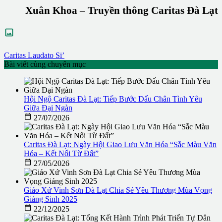
Xuân Khoa – Truyền thông Caritas Đà Lạt

Caritas
Laudato Si’
Bài viết cùng chuyên mục
Hội Ngộ Caritas Đà Lạt: Tiếp Bước Dấu Chân Tình Yêu
Giữa Đại Ngàn

27/07/2026
Caritas Đà Lạt: Ngày Hội Giao Lưu Văn Hóa “Sắc Màu Văn
Hóa – Kết Nối Từ Đất”

27/05/2026
Giáo Xứ Vinh Sơn Đà Lạt Chia Sẻ Yêu Thương Mùa Vọng
Giáng Sinh 2025

22/12/2025