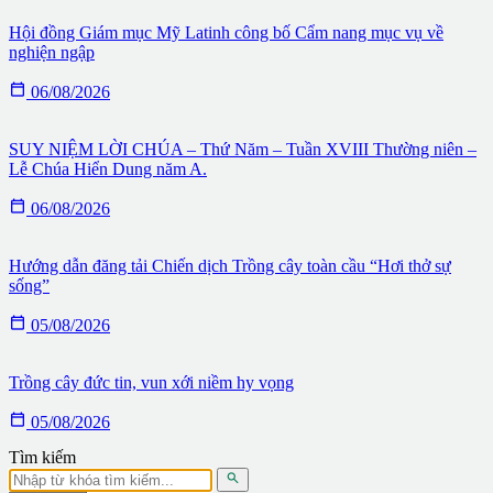
Hội đồng Giám mục Mỹ Latinh công bố Cẩm nang mục vụ về
nghiện ngập

06/08/2026
SUY NIỆM LỜI CHÚA – Thứ Năm – Tuần XVIII Thường niên –
Lễ Chúa Hiển Dung năm A.

06/08/2026
Hướng dẫn đăng tải Chiến dịch Trồng cây toàn cầu “Hơi thở sự
sống”

05/08/2026
Trồng cây đức tin, vun xới niềm hy vọng

05/08/2026
Tìm kiếm
