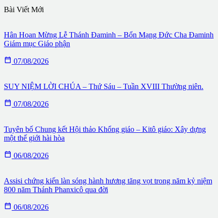
Bài Viết Mới
Hân Hoan Mừng Lễ Thánh Đaminh – Bổn Mạng Đức Cha Đaminh
Giám mục Giáo phận

07/08/2026
SUY NIỆM LỜI CHÚA – Thứ Sáu – Tuần XVIII Thường niên.

07/08/2026
Tuyên bố Chung kết Hội thảo Khổng giáo – Kitô giáo: Xây dựng
một thế giới hài hòa

06/08/2026
Assisi chứng kiến làn sóng hành hương tăng vọt trong năm kỷ niệm
800 năm Thánh Phanxicô qua đời

06/08/2026