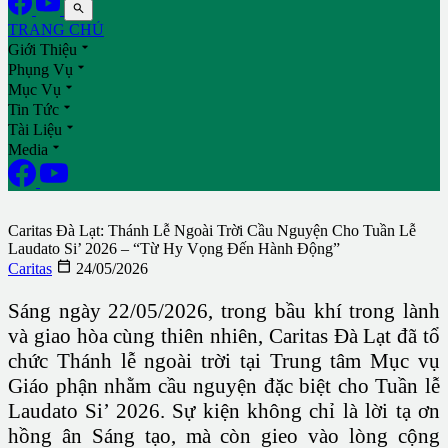

TRANG CHỦ

Giới Thiệu

Phụng Vụ

Mục Vụ

Tin Tức

Tài Liệu

Media
Caritas Đà Lạt: Thánh Lễ Ngoài Trời Cầu Nguyện Cho Tuần Lễ
Laudato Si’ 2026 – “Từ Hy Vọng Đến Hành Động”

Caritas
24/05/2026
Sáng ngày 22/05/2026, trong bầu khí trong lành
và giao hòa cùng thiên nhiên, Caritas Đà Lạt đã tổ
chức Thánh lễ ngoài trời tại Trung tâm Mục vụ
Giáo phận nhằm cầu nguyện đặc biệt cho Tuần lễ
Laudato Si’ 2026. Sự kiện không chỉ là lời tạ ơn
hồng ân Sáng tạo, mà còn gieo vào lòng cộng