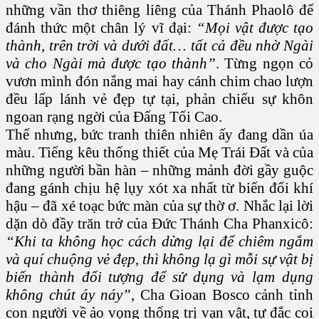
những vần thơ thiêng liêng của Thánh Phaolô để
đánh thức một chân lý vĩ đại:
“Mọi vật được tạo
thành, trên trời và dưới đất… tất cả đều nhờ Ngài
và cho Ngài mà được tạo thành”
. Từng ngọn cỏ
vươn mình đón nắng mai hay cánh chim chao lượn
đều lấp lánh vẻ đẹp tự tại, phản chiếu sự khôn
ngoan rạng ngời của Đấng Tối Cao.
Thế nhưng, bức tranh thiên nhiên ấy đang dần úa
màu. Tiếng kêu thống thiết của Mẹ Trái Đất và của
những người bần hàn – những mảnh đời gầy guộc
đang gánh chịu hệ lụy xót xa nhất từ biến đổi khí
hậu – đã xé toạc bức màn của sự thờ ơ. Nhắc lại lời
dặn dò đầy trăn trở của Đức Thánh Cha Phanxicô:
“Khi ta không học cách dừng lại để chiêm ngắm
và quí chuộng vẻ đẹp, thì không lạ gì mỗi sự vật bị
biến thành đối tượng để sử dụng và lạm dụng
không chút áy náy”
, Cha Gioan Bosco cảnh tỉnh
con người về ảo vọng thống trị vạn vật, tự đắc coi