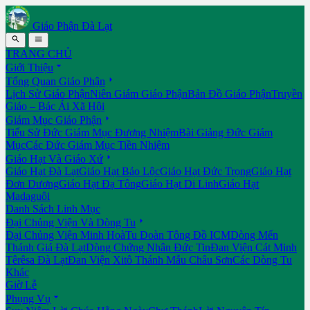
Giáo Phận Đà Lạt


TRANG CHỦ

Giới Thiệu

Tổng Quan Giáo Phận
Lịch Sử Giáo Phận
Niên Giám Giáo Phận
Bản Đồ Giáo Phận
Truyền
Giáo – Bác Ái Xã Hội

Giám Mục Giáo Phận
Tiểu Sử Đức Giám Mục Đương Nhiệm
Bài Giảng Đức Giám
Mục
Các Đức Giám Mục Tiền Nhiệm

Giáo Hạt Và Giáo Xứ
Giáo Hạt Đà Lạt
Giáo Hạt Bảo Lộc
Giáo Hạt Đức Trọng
Giáo Hạt
Đơn Dương
Giáo Hạt Đạ Tông
Giáo Hạt Di Linh
Giáo Hạt
Madaguôi
Danh Sách Linh Mục

Đại Chủng Viện Và Dòng Tu
Đại Chủng Viện Minh Hoà
Tu Đoàn Tông Đồ ICM
Dòng Mến
Thánh Giá Đà Lạt
Dòng Chứng Nhân Đức Tin
Đan Viện Cát Minh
Têrêsa Đà Lạt
Đan Viện Xitô Thánh Mẫu Châu Sơn
Các Dòng Tu
Khác
Giờ Lễ

Phụng Vụ