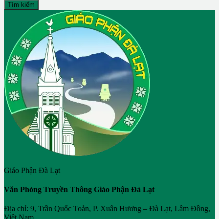
Tìm kiếm
Giáo Phận Đà Lạt
Văn Phòng Truyền Thông Giáo Phận Đà Lạt
Địa chỉ: 9, Trần Quốc Toản, P. Xuân Hương – Đà Lạt, Lâm Đồng,
Việt Nam