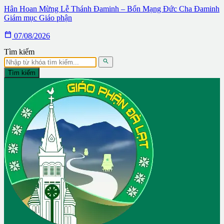
Hân Hoan Mừng Lễ Thánh Đaminh – Bổn Mạng Đức Cha Đaminh
Giám mục Giáo phận

07/08/2026
Tìm kiếm

Tìm kiếm