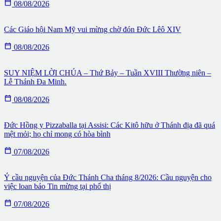

08/08/2026
Các Giáo hội Nam Mỹ vui mừng chờ đón Đức Lêô XIV

08/08/2026
SUY NIỆM LỜI CHÚA – Thứ Bảy – Tuần XVIII Thường niên –
Lễ Thánh Đa Minh.

08/08/2026
Đức Hồng y Pizzaballa tại Assisi: Các Kitô hữu ở Thánh địa đã quá
mệt mỏi; họ chỉ mong có hòa bình

07/08/2026
Ý cầu nguyện của Đức Thánh Cha tháng 8/2026: Cầu nguyện cho
việc loan báo Tin mừng tại phố thị

07/08/2026