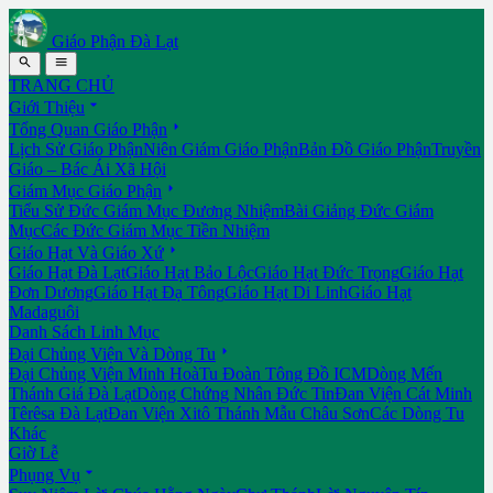
Giáo Phận Đà Lạt


TRANG CHỦ

Giới Thiệu

Tổng Quan Giáo Phận
Lịch Sử Giáo Phận
Niên Giám Giáo Phận
Bản Đồ Giáo Phận
Truyền
Giáo – Bác Ái Xã Hội

Giám Mục Giáo Phận
Tiểu Sử Đức Giám Mục Đương Nhiệm
Bài Giảng Đức Giám
Mục
Các Đức Giám Mục Tiền Nhiệm

Giáo Hạt Và Giáo Xứ
Giáo Hạt Đà Lạt
Giáo Hạt Bảo Lộc
Giáo Hạt Đức Trọng
Giáo Hạt
Đơn Dương
Giáo Hạt Đạ Tông
Giáo Hạt Di Linh
Giáo Hạt
Madaguôi
Danh Sách Linh Mục

Đại Chủng Viện Và Dòng Tu
Đại Chủng Viện Minh Hoà
Tu Đoàn Tông Đồ ICM
Dòng Mến
Thánh Giá Đà Lạt
Dòng Chứng Nhân Đức Tin
Đan Viện Cát Minh
Têrêsa Đà Lạt
Đan Viện Xitô Thánh Mẫu Châu Sơn
Các Dòng Tu
Khác
Giờ Lễ

Phụng Vụ