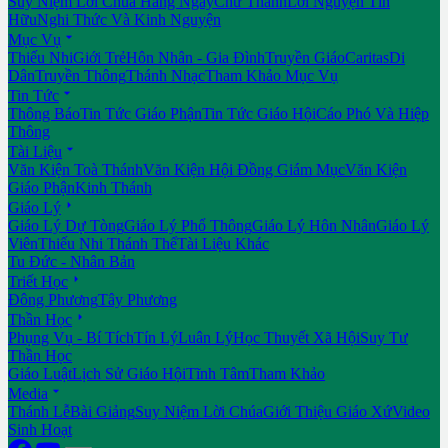
Suy Niệm Lời Chúa Hằng Ngày
Chư Thánh
Lời Nguyện Tín
Hữu
Nghi Thức Và Kinh Nguyện

Mục Vụ
Thiếu Nhi
Giới Trẻ
Hôn Nhân - Gia Đình
Truyền Giáo
Caritas
Di
Dân
Truyền Thông
Thánh Nhạc
Tham Khảo Mục Vụ

Tin Tức
Thông Báo
Tin Tức Giáo Phận
Tin Tức Giáo Hội
Cáo Phó Và Hiệp
Thông

Tài Liệu
Văn Kiện Toà Thánh
Văn Kiện Hội Đồng Giám Mục
Văn Kiện
Giáo Phận
Kinh Thánh

Giáo Lý
Giáo Lý Dự Tòng
Giáo Lý Phổ Thông
Giáo Lý Hôn Nhân
Giáo Lý
Viên
Thiếu Nhi Thánh Thể
Tài Liệu Khác
Tu Đức - Nhân Bản

Triết Học
Đông Phương
Tây Phương

Thần Học
Phụng Vụ - Bí Tích
Tín Lý
Luân Lý
Học Thuyết Xã Hội
Suy Tư
Thần Học
Giáo Luật
Lịch Sử Giáo Hội
Tĩnh Tâm
Tham Khảo

Media
Thánh Lễ
Bài Giảng
Suy Niệm Lời Chúa
Giới Thiệu Giáo Xứ
Video
Sinh Hoạt