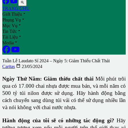

TRANG CHỦ

Giới Thiệu

Phụng Vụ

Mục Vụ

Tin Tức

Tài Liệu

Media
Tuần Lễ Laudato Sí 2024 – Ngày 5: Giảm Thiểu Chất Thải

Caritas
23/05/2024
Ngày Thứ Năm: Giảm thiểu chất thải
Mỗi phút trôi
qua có 17.000 chai nhựa được mua bán, và mỗi năm có
500 tỷ túi nilon được sử dụng. Hãy hành động bằng
cách chuyển sang dùng túi vải có thể sử dụng nhiều lần
và nói không với chai nước nhựa.
Hành động của tôi sẽ có những tác động gì?
Hãy
tưởng tượng xem nếu mỗi người trên thế giới thay vì