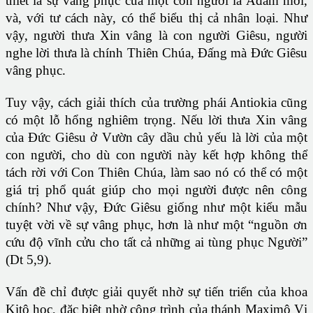
thiết là sự vâng phục của một con người là Ađam mới,
và, với tư cách này, có thể biểu thị cả nhân loại. Như
vậy, người thưa Xin vâng là con người Giêsu, người
nghe lời thưa là chính Thiên Chúa, Đấng mà Đức Giêsu
vâng phục.
Tuy vậy, cách giải thích của trường phái Antiokia cũng
có một lỗ hổng nghiêm trọng. Nếu lời thưa Xin vâng
của Đức Giêsu ở Vườn cây dầu chủ yếu là lời của một
con người, cho dù con người này kết hợp không thể
tách rời với Con Thiên Chúa, làm sao nó có thể có một
giá trị phổ quát giúp cho mọi người được nên công
chính? Như vậy, Đức Giêsu giống như một kiểu mẫu
tuyệt vời về sự vâng phục, hơn là như một “nguồn ơn
cứu độ vĩnh cửu cho tất cả những ai tùng phục Người”
(Dt 5,9).
Vấn đề chỉ được giải quyết nhờ sự tiến triển của khoa
Kitô học, đặc biệt nhờ công trình của thánh Maximô Vị