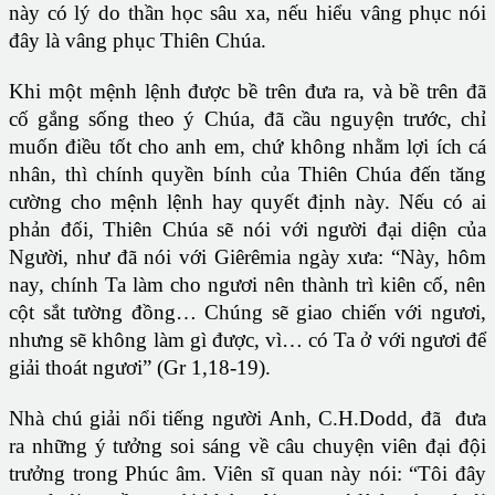
này có lý do thần học sâu xa, nếu hiểu vâng phục nói
đây là vâng phục Thiên Chúa.
Khi một mệnh lệnh được bề trên đưa ra, và bề trên đã
cố gắng sống theo ý Chúa, đã cầu nguyện trước, chỉ
muốn điều tốt cho anh em, chứ không nhằm lợi ích cá
nhân, thì chính quyền bính của Thiên Chúa đến tăng
cường cho mệnh lệnh hay quyết định này. Nếu có ai
phản đối, Thiên Chúa sẽ nói với người đại diện của
Người, như đã nói với Giêrêmia ngày xưa: “Này, hôm
nay, chính Ta làm cho ngươi nên thành trì kiên cố, nên
cột sắt tường đồng… Chúng sẽ giao chiến với ngươi,
nhưng sẽ không làm gì được, vì… có Ta ở với ngươi để
giải thoát ngươi” (Gr 1,18-19).
Nhà chú giải nổi tiếng người Anh, C.H.Dodd, đã đưa
ra những ý tưởng soi sáng về câu chuyện viên đại đội
trưởng trong Phúc âm. Viên sĩ quan này nói: “Tôi đây