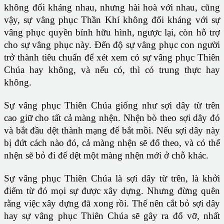
không đối kháng nhau, nhưng hài hoà với nhau, cũng
vậy, sự vâng phục Thần Khí không đối kháng với sự
vâng phục quyền bính hữu hình, ngược lại, còn hỗ trợ
cho sự vâng phục này. Ðến độ sự vâng phục con người
trở thành tiêu chuẩn để xét xem có sự vâng phục Thiên
Chúa hay không, và nếu có, thì có trung thực hay
không.
Sự vâng phục Thiên Chúa giống như sợi dây từ trên
cao giữ cho tất cả màng nhện. Nhện bò theo sợi dây đó
và bắt đầu dệt thành mạng để bắt mồi. Nếu sợi dây này
bị đứt cách nào đó, cả màng nhện sẽ đổ theo, và có thể
nhện sẽ bỏ đi để dệt một màng nhện mới ở chỗ khác.
Sự vâng phục Thiên Chúa là sợi dây từ trên, là khởi
điểm từ đó mọi sự được xây dựng. Nhưng đừng quên
rằng việc xây dựng đã xong rồi. Thế nên cắt bỏ sợi dây
hay sự vâng phục Thiên Chúa sẽ gây ra đổ vỡ, nhất