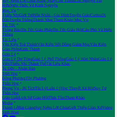
Suy Niệm Lời Chúa Hằng Ngày
Chư Thánh
Lời Nguyện Tín
Hữu
Nghi Thức Và Kinh Nguyện

Mục Vụ
Thiếu Nhi
Giới Trẻ
Hôn Nhân - Gia Đình
Truyền Giáo
Caritas
Di
Dân
Truyền Thông
Thánh Nhạc
Tham Khảo Mục Vụ

Tin Tức
Thông Báo
Tin Tức Giáo Phận
Tin Tức Giáo Hội
Cáo Phó Và Hiệp
Thông

Tài Liệu
Văn Kiện Toà Thánh
Văn Kiện Hội Đồng Giám Mục
Văn Kiện
Giáo Phận
Kinh Thánh

Giáo Lý
Giáo Lý Dự Tòng
Giáo Lý Phổ Thông
Giáo Lý Hôn Nhân
Giáo Lý
Viên
Thiếu Nhi Thánh Thể
Tài Liệu Khác
Tu Đức - Nhân Bản

Triết Học
Đông Phương
Tây Phương

Thần Học
Phụng Vụ - Bí Tích
Tín Lý
Luân Lý
Học Thuyết Xã Hội
Suy Tư
Thần Học
Giáo Luật
Lịch Sử Giáo Hội
Tĩnh Tâm
Tham Khảo

Media
Thánh Lễ
Bài Giảng
Suy Niệm Lời Chúa
Giới Thiệu Giáo Xứ
Video
Sinh Hoạt