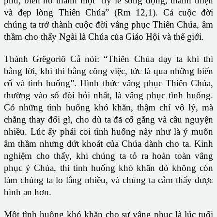
phú, biến nó thành một “hy lễ sống động, thánh thiện
và đẹp lòng Thiên Chúa” (Rm 12,1). Cả cuộc đời
chúng ta trở thành cuộc đời vâng phục Thiên Chúa, âm
thầm cho thấy Ngài là Chúa của Giáo Hội và thế giới.
Thánh Grêgoriô Cả nói: “Thiên Chúa dạy ta khi thì
bằng lời, khi thì bằng công việc, tức là qua những biến
cố và tình huống”. Hình thức vâng phục Thiên Chúa,
thường vào số đòi hỏi nhất, là vâng phục tình huống.
Có những tình huống khó khăn, thậm chí vô lý, mà
chẳng thay đổi gì, cho dù ta đã cố gắng và cầu nguyện
nhiều. Lúc ấy phải coi tình huống này như là ý muốn
âm thầm nhưng dứt khoát của Chúa dành cho ta. Kinh
nghiệm cho thấy, khi chúng ta tỏ ra hoàn toàn vâng
phục ý Chúa, thì tình huống khó khăn đó không còn
làm chúng ta lo lắng nhiều, và chúng ta cảm thấy được
bình an hơn.
Một tình huống khó khăn cho sự vâng phục là lúc tuổi