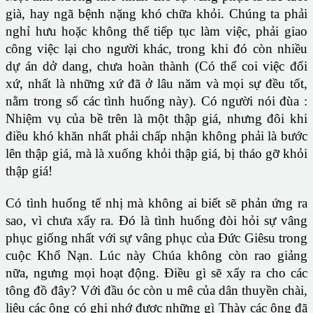
già, hay ngã bệnh nặng khó chữa khỏi. Chúng ta phải
nghỉ hưu hoặc không thể tiếp tục làm việc, phải giao
công việc lại cho người khác, trong khi đó còn nhiều
dự án dở dang, chưa hoàn thành (Có thể coi việc đổi
xứ, nhất là những xứ đã ở lâu năm và mọi sự đều tốt,
nằm trong số các tình huống này). Có người nói đùa :
Nhiệm vụ của bề trên là một thập giá, nhưng đôi khi
điều khó khăn nhất phải chấp nhận không phải là bước
lên thập giá, mà là xuống khỏi thập giá, bị tháo gỡ khỏi
thập giá!
Có tình huống tế nhị mà không ai biết sẽ phản ứng ra
sao, vì chưa xẩy ra. Đó là tình huống đòi hỏi sự vâng
phục giống nhất với sự vâng phục của Đức Giêsu trong
cuộc Khổ Nạn. Lúc này Chúa không còn rao giảng
nữa, ngưng mọi hoạt động. Điều gì sẽ xẩy ra cho các
tông đồ đây? Với đầu óc còn u mê của dân thuyền chài,
liệu các ông có ghi nhớ được những gì Thày các ông đã