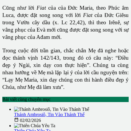
Cũng như lời
Fiat
của của Đức Maria, theo Phúc âm
Luca, được đặt song song với lời
Fiat
của Đức Giêsu
trong Vườn cây dầu (x. Lc 22,42), thì theo Irênê, sự
vâng phục của Evà mới cũng được đặt song song với sự
vâng phục của Ađam mới.
Trong cuộc đời trần gian, chắc chắn Mẹ đã nghe hoặc
đọc thánh vịnh 142/143, trong đó có câu này: “Điều
đẹp ý Ngài, xin dạy con thực hiện”. Chúng ta cùng
nhau hướng về Mẹ mà lặp lại ý của lời cầu nguyện trên:
“Lạy Mẹ Maria, xin dạy chúng con thi hành điều đẹp ý
Chúa, như Mẹ đã làm xưa”.
Bài viết cùng chuyên mục
Thánh Ambrosiô, Tin Vào Thánh Thể

02/02/2026
Thiên Chúa Yêu Ta