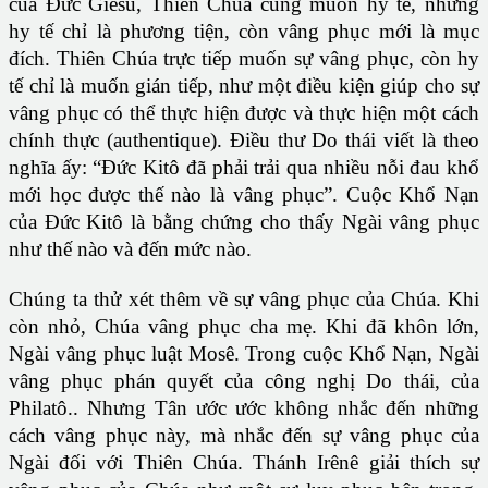
của Đức Giêsu, Thiên Chúa cũng muốn hy tế, nhưng
hy tế chỉ là phương tiện, còn vâng phục mới là mục
đích. Thiên Chúa trực tiếp muốn sự vâng phục, còn hy
tế chỉ là muốn gián tiếp, như một điều kiện giúp cho sự
vâng phục có thể thực hiện được và thực hiện một cách
chính thực (authentique). Điều thư Do thái viết là theo
nghĩa ấy: “Đức Kitô đã phải trải qua nhiều nỗi đau khổ
mới học được thế nào là vâng phục”. Cuộc Khổ Nạn
của Đức Kitô là bằng chứng cho thấy Ngài vâng phục
như thế nào và đến mức nào.
Chúng ta thử xét thêm về sự vâng phục của Chúa. Khi
còn nhỏ, Chúa vâng phục cha mẹ. Khi đã khôn lớn,
Ngài vâng phục luật Mosê. Trong cuộc Khổ Nạn, Ngài
vâng phục phán quyết của công nghị Do thái, của
Philatô.. Nhưng Tân ước ước không nhắc đến những
cách vâng phục này, mà nhắc đến sự vâng phục của
Ngài đối với Thiên Chúa. Thánh Irênê giải thích sự