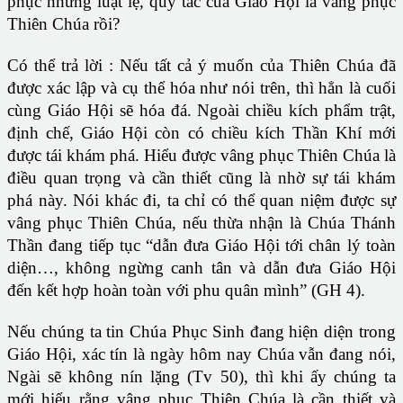
phục những luật lệ, quy tắc của Giáo Hội là vâng phục
Thiên Chúa rồi?
Có thể trả lời : Nếu tất cả ý muốn của Thiên Chúa đã
được xác lập và cụ thể hóa như nói trên, thì hẳn là cuối
cùng Giáo Hội sẽ hóa đá. Ngoài chiều kích phẩm trật,
định chế, Giáo Hội còn có chiều kích Thần Khí mới
được tái khám phá. Hiểu được vâng phục Thiên Chúa là
điều quan trọng và cần thiết cũng là nhờ sự tái khám
phá này. Nói khác đi, ta chỉ có thể quan niệm được sự
vâng phục Thiên Chúa, nếu thừa nhận là Chúa Thánh
Thần đang tiếp tục “dẫn đưa Giáo Hội tới chân lý toàn
diện…, không ngừng canh tân và dẫn đưa Giáo Hội
đến kết hợp hoàn toàn với phu quân mình” (GH 4).
Nếu chúng ta tin Chúa Phục Sinh đang hiện diện trong
Giáo Hội, xác tín là ngày hôm nay Chúa vẫn đang nói,
Ngài sẽ không nín lặng (Tv 50), thì khi ấy chúng ta
mới hiểu rằng vâng phục Thiên Chúa là cần thiết và