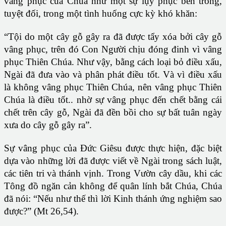
vâng phục của Chúa như một sự lụy phục bên trong,
tuyệt đối, trong một tình huống cực kỳ khó khăn:
“Tội do một cây gỗ gây ra đã được tẩy xóa bởi cây gỗ
vâng phục, trên đó Con Người chịu đóng đinh vì vâng
phục Thiên Chúa. Như vậy, bằng cách loại bỏ điều xấu,
Ngài đã đưa vào và phân phát điều tốt. Và vì điều xấu
là không vâng phục Thiên Chúa, nên vâng phục Thiên
Chúa là điều tốt.. nhờ sự vâng phục đến chết bằng cái
chết trên cây gỗ, Ngài đã đền bồi cho sự bất tuân ngày
xưa do cây gỗ gây ra”.
Sự vâng phục của Đức Giêsu được thực hiện, đặc biệt
dựa vào những lời đã được viết về Ngài trong sách luật,
các tiên tri và thánh vịnh. Trong Vườn cây dầu, khi các
Tông đồ ngăn cản không để quân lính bắt Chúa, Chúa
đã nói: “Nếu như thế thì lời Kinh thánh ứng nghiệm sao
được?” (Mt 26,54).