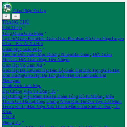
Giáo Phận Đà Lạt


TRANG CHỦ

Giới Thiệu

Tổng Quan Giáo Phận
Lịch Sử Giáo Phận
Niên Giám Giáo Phận
Bản Đồ Giáo Phận
Truyền
Giáo – Bác Ái Xã Hội

Giám Mục Giáo Phận
Tiểu Sử Đức Giám Mục Đương Nhiệm
Bài Giảng Đức Giám
Mục
Các Đức Giám Mục Tiền Nhiệm

Giáo Hạt Và Giáo Xứ
Giáo Hạt Đà Lạt
Giáo Hạt Bảo Lộc
Giáo Hạt Đức Trọng
Giáo Hạt
Đơn Dương
Giáo Hạt Đạ Tông
Giáo Hạt Di Linh
Giáo Hạt
Madaguôi
Danh Sách Linh Mục

Đại Chủng Viện Và Dòng Tu
Đại Chủng Viện Minh Hoà
Tu Đoàn Tông Đồ ICM
Dòng Mến
Thánh Giá Đà Lạt
Dòng Chứng Nhân Đức Tin
Đan Viện Cát Minh
Têrêsa Đà Lạt
Đan Viện Xitô Thánh Mẫu Châu Sơn
Các Dòng Tu
Khác
Giờ Lễ

Phụng Vụ