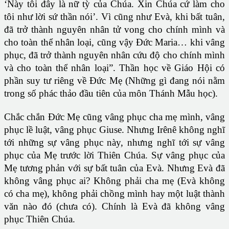
‘Này tôi đây là nữ tỳ của Chúa. Xin Chúa cứ làm cho
tôi như lời sứ thần nói’. Vì cũng như Evà, khi bất tuân,
đã trở thành nguyên nhân tử vong cho chính mình và
cho toàn thể nhân loại, cũng vậy Đức Maria… khi vâng
phục, đã trở thành nguyên nhân cứu độ cho chính mình
và cho toàn thể nhân loại”. Thần học về Giáo Hội có
phần suy tư riêng về Đức Mẹ (Những gì đang nói nằm
trong số phác thảo đầu tiên của môn Thánh Mẫu học).
Chắc chắn Đức Mẹ cũng vâng phục cha mẹ mình, vâng
phục lề luật, vâng phục Giuse. Nhưng Irênê không nghĩ
tới những sự vâng phục này, nhưng nghĩ tới sự vâng
phục của Mẹ trước lời Thiên Chúa. Sự vâng phục của
Mẹ tương phản với sự bất tuân của Evà. Nhưng Evà đã
không vâng phục ai? Không phải cha mẹ (Evà không
có cha mẹ), không phải chồng mình hay một luật thành
văn nào đó (chưa có). Chính là Evà đã không vâng
phục Thiên Chúa.