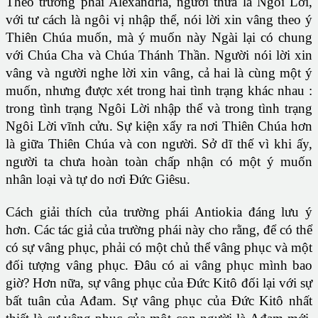
Theo trường phái Alexandria, người thưa là Ngôi Lời,
với tư cách là ngôi vị nhập thể, nói lời xin vâng theo ý
Thiên Chúa muốn, mà ý muốn này Ngài lại có chung
với Chúa Cha và Chúa Thánh Thần. Người nói lời xin
vâng và người nghe lời xin vâng, cả hai là cùng một ý
muốn, nhưng được xét trong hai tình trạng khác nhau :
trong tình trạng Ngôi Lời nhập thể và trong tình trạng
Ngôi Lời vĩnh cửu. Sự kiện xẩy ra nơi Thiên Chúa hơn
là giữa Thiên Chúa và con người. Sở dĩ thế vì khi ấy,
người ta chưa hoàn toàn chấp nhận có một ý muốn
nhân loại và tự do nơi Đức Giêsu.
Cách giải thích của trường phái Antiokia đáng lưu ý
hơn. Các tác giả của trường phái này cho rằng, để có thể
có sự vâng phục, phải có một chủ thể vâng phục và một
đối tượng vâng phục. Đâu có ai vâng phục mình bao
giờ? Hơn nữa, sự vâng phục của Đức Kitô đối lại với sự
bất tuân của Ađam. Sự vâng phục của Đức Kitô nhất