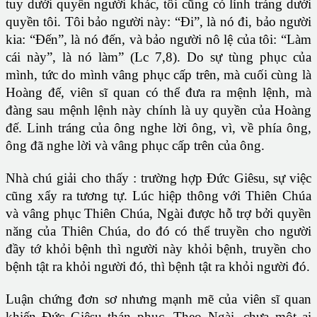
tuy dưới quyền người khác, tôi cũng có lính tráng dưới
quyền tôi. Tôi bảo người này: “Đi”, là nó đi, bảo người
kia: “Đến”, là nó đến, và bảo người nô lệ của tôi: “Làm
cái này”, là nó làm” (Lc 7,8). Do sự tùng phục của
mình, tức do mình vâng phục cấp trên, mà cuối cùng là
Hoàng đế, viên sĩ quan có thể đưa ra mệnh lệnh, mà
đàng sau mệnh lệnh này chính là uy quyền của Hoàng
đế. Linh tráng của ông nghe lời ông, vì, về phía ông,
ông đã nghe lời và vâng phục cấp trên của ông.
Nhà chú giải cho thấy : trường hợp Đức Giêsu, sự việc
cũng xẩy ra tương tự. Lúc hiệp thông với Thiên Chúa
và vâng phục Thiên Chúa, Ngài được hỗ trợ bởi quyền
năng của Thiên Chúa, do đó có thể truyền cho người
đầy tớ khỏi bệnh thì người này khỏi bệnh, truyền cho
bệnh tật ra khỏi người đó, thì bệnh tật ra khỏi người đó.
Luận chứng đơn sơ nhưng mạnh mẽ của viên sĩ quan
khiến Đức Giêsu thán phục. Theo Ngài, chưa một ai