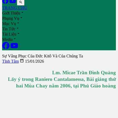

TRANG CHỦ

Giới Thiệu

Phụng Vụ

Mục Vụ

Tin Tức

Tài Liệu

Media
Sự Vâng Phục Của Đức Kitô Và Của Chúng Ta

Tĩnh Tâm
15/01/2026
Lm. Micae Trần Đình Quảng
Lấy ý trong Raniero Cantalamessa, Bài giảng thứ
hai Mùa Chay năm 2006, tại Phủ Giáo hoàng