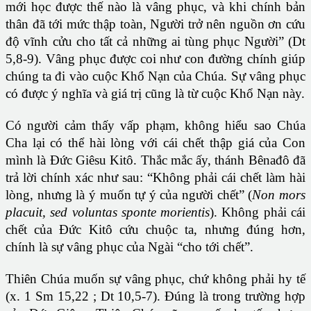
mới học được thế nào là vâng phục, và khi chính bản
thân đã tới mức thập toàn, Người trở nên nguồn ơn cứu
độ vĩnh cửu cho tất cả những ai tùng phục Người” (Dt
5,8-9). Vâng phục được coi như con đường chính giúp
chúng ta đi vào cuộc Khổ Nạn của Chúa. Sự vâng phục
có được ý nghĩa và giá trị cũng là từ cuộc Khổ Nạn này.
Có người cảm thấy vấp phạm, không hiểu sao Chúa
Cha lại có thể hài lòng với cái chết thập giá của Con
mình là Đức Giêsu Kitô. Thắc mắc ấy, thánh Bênađô đã
trả lời chính xác như sau: “Không phải cái chết làm hài
lòng, nhưng là ý muốn tự ý của người chết” (
Non mors
placuit, sed voluntas sponte morientis
). Không phải cái
chết của Đức Kitô cứu chuộc ta, nhưng đúng hơn,
chính là sự vâng phục của Ngài “cho tới chết”.
Thiên Chúa muốn sự vâng phục, chứ không phải hy tế
(x. 1 Sm 15,22 ; Dt 10,5-7). Đúng là trong trường hợp