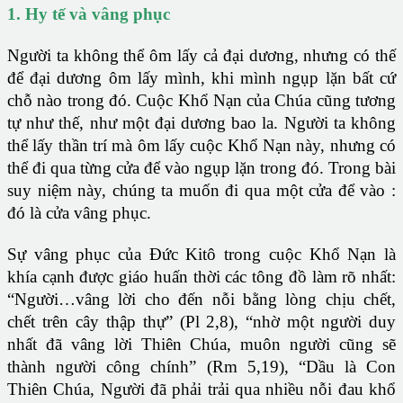
1. Hy tế và vâng phục
Người ta không thể ôm lấy cả đại dương, nhưng có thế
để đại dương ôm lấy mình, khi mình ngụp lặn bất cứ
chỗ nào trong đó. Cuộc Khổ Nạn của Chúa cũng tương
tự như thế, như một đại dương bao la. Người ta không
thể lấy thần trí mà ôm lấy cuộc Khổ Nạn này, nhưng có
thể đi qua từng cửa để vào ngụp lặn trong đó. Trong bài
suy niệm này, chúng ta muốn đi qua một cửa để vào :
đó là cửa vâng phục.
Sự vâng phục của Đức Kitô trong cuộc Khổ Nạn là
khía cạnh được giáo huấn thời các tông đồ làm rõ nhất:
“Người…vâng lời cho đến nỗi bằng lòng chịu chết,
chết trên cây thập thự” (Pl 2,8), “nhờ một người duy
nhất đã vâng lời Thiên Chúa, muôn người cũng sẽ
thành người công chính” (Rm 5,19), “Dầu là Con
Thiên Chúa, Người đã phải trải qua nhiều nỗi đau khổ