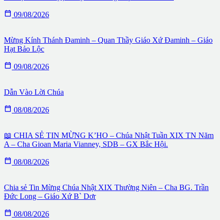

09/08/2026
Mừng Kính Thánh Đaminh – Quan Thầy Giáo Xứ Đaminh – Giáo
Hạt Bảo Lộc

09/08/2026
Dẫn Vào Lời Chúa

08/08/2026
📖 CHIA SẺ TIN MỪNG K’HO – Chúa Nhật Tuần XIX TN Năm
A – Cha Gioan Maria Vianney, SDB – GX Bắc Hội.

08/08/2026
Chia sẻ Tin Mừng Chúa Nhật XIX Thường Niên – Cha BG. Trần
Đức Long – Giáo Xứ B` Dơr

08/08/2026