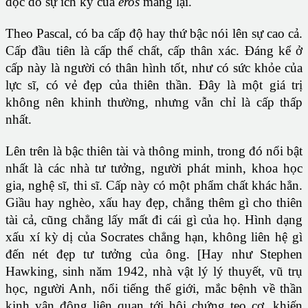
độc do sự ích kỷ của
eros
mang lại.
Theo Pascal, có ba cấp độ hay thứ bậc nói lên sự cao cả.
Cấp đầu tiên là cấp thể chất, cấp thân xác. Đáng kể ở
cấp này là người có thân hình tốt, như có sức khỏe của
lực sĩ, có vẻ đẹp của thiên thần. Đây là một giá trị
không nên khinh thường, nhưng vẫn chỉ là cấp thấp
nhất.
Lên trên là bậc thiên tài và thông minh, trong đó nổi bật
nhất là các nhà tư tưởng, người phát minh, khoa học
gia, nghệ sĩ, thi sĩ. Cấp này có một phẩm chất khác hẳn.
Giầu hay nghèo, xấu hay đẹp, chẳng thêm gì cho thiên
tài cả, cũng chẳng lấy mất đi cái gì của họ. Hình dạng
xấu xí kỳ dị của Socrates chẳng hạn, không liên hệ gì
đến nét đẹp tư tưởng của ông. [Hay như Stephen
Hawking, sinh năm 1942, nhà vật lý lý thuyết, vũ trụ
học, người Anh, nổi tiếng thế giới, mắc bệnh về thần
kinh vận động liên quan tới hội chứng teo cơ, khiến