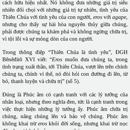
cách hữu hiệu nhất. Nó không đưa những giá trị siêu
nhiên đối chọi với những giá trị tự nhiên, tình yêu của
Thiên Chúa với tình yêu của con người,
eros
với
agape
,
nhưng cho thấy sự hài hòa nguyên thủy giữa chúng,
phải được chúng ta khám phá và không ngừng chữa trị,
vì tội lỗi và sự mỏng dòn của con người.
Trong thông điệp “Thiên Chúa là tình yêu”, ĐGH
Bênêđitô XVI viết: “
Eros
muốn đưa chúng ta, trong
tình trạng xuất thần, tới Thiên Chúa, vượt lên trên chính
chúng ta, chính vì thế, nó đòi hỏi con đường đi lên, từ
bỏ, thanh luyện và chữa trị” (số 5).
Đúng là Phúc âm có cạnh tranh với các lý tưởng của
nhân loại, nhưng theo nghĩa đen, tức là cạnh tranh trong
việc thực hiện những lý tưởng ấy. Phúc âm chữa trị
chúng, nâng chúng lên và bảo vệ chúng. Phúc âm
không khai trừ
eros
khỏi đời sống, nhưng khai trừ nọc