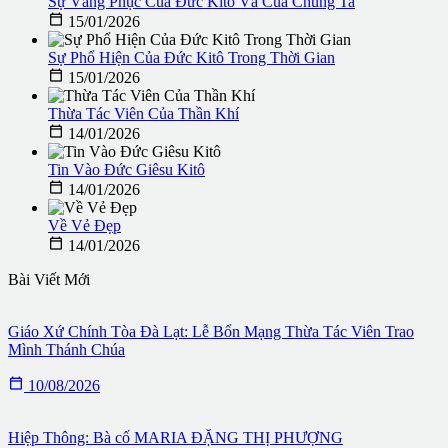
Sự Vâng Phục Của Đức Kitô Và Của Chúng Ta

15/01/2026
Sự Phổ Hiện Của Đức Kitô Trong Thời Gian

15/01/2026
Thừa Tác Viên Của Thần Khí

14/01/2026
Tin Vào Đức Giêsu Kitô

14/01/2026
Về Vẻ Đẹp

14/01/2026
Bài Viết Mới
Giáo Xứ Chính Tòa Đà Lạt: Lễ Bổn Mạng Thừa Tác Viên Trao
Mình Thánh Chúa

10/08/2026
Hiệp Thông: Bà cố MARIA ĐẶNG THỊ PHƯỢNG