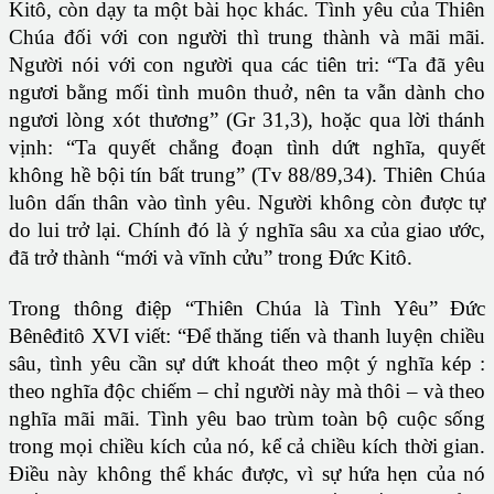
Kitô, còn dạy ta một bài học khác. Tình yêu của Thiên
Chúa đối với con người thì trung thành và mãi mãi.
Người nói với con người qua các tiên tri: “Ta đã yêu
ngươi bằng mối tình muôn thuở, nên ta vẫn dành cho
ngươi lòng xót thương” (Gr 31,3), hoặc qua lời thánh
vịnh: “Ta quyết chẳng đoạn tình dứt nghĩa, quyết
không hề bội tín bất trung” (Tv 88/89,34). Thiên Chúa
luôn dấn thân vào tình yêu. Người không còn được tự
do lui trở lại. Chính đó là ý nghĩa sâu xa của giao ước,
đã trở thành “mới và vĩnh cửu” trong Đức Kitô.
Trong thông điệp “Thiên Chúa là Tình Yêu” Đức
Bênêđitô XVI viết: “Để thăng tiến và thanh luyện chiều
sâu, tình yêu cần sự dứt khoát theo một ý nghĩa kép :
theo nghĩa độc chiếm – chỉ người này mà thôi – và theo
nghĩa mãi mãi. Tình yêu bao trùm toàn bộ cuộc sống
trong mọi chiều kích của nó, kể cả chiều kích thời gian.
Điều này không thể khác được, vì sự hứa hẹn của nó