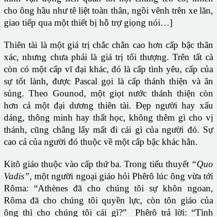
cho ông hầu như tê liệt toàn thân, ngồi vênh trên xe lăn,
giao tiếp qua một thiết bị hỗ trợ giọng nói…]
Thiên tài là một giá trị chắc chắn cao hơn cấp bậc thân
xác, nhưng chưa phải là giá trị tối thượng. Trên tất cà
còn có một cấp vĩ đại khác, đó là cấp tình yêu, cấp của
sự tốt lành, được Pascal gọi là cấp thánh thiện và ân
sủng. Theo Gounod, một giọt nước thánh thiện còn
hơn cả một đại dương thiên tài. Đẹp người hay xấu
dáng, thông minh hay thất học, không thêm gì cho vị
thánh, cũng chẳng lấy mất đi cái gì của người đó. Sự
cao cả của người đó thuộc về một cấp bậc khác hẳn.
Kitô giáo thuộc vào cấp thứ ba. Trong tiểu thuyết
“Quo
Vadis”,
một người ngoại giáo hỏi Phêrô lúc ông vừa tới
Rôma: “Athènes đã cho chúng tôi sự khôn ngoan,
Rôma đã cho chúng tôi quyền lực, còn tôn giáo của
ông thì cho chúng tôi cái gì?” Phêrô trả lời: “Tình