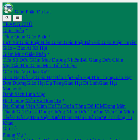
Giáo Phận Đà Lạt


TRANG CHỦ

Giới Thiệu

Tổng Quan Giáo Phận
Lịch Sử Giáo Phận
Niên Giám Giáo Phận
Bản Đồ Giáo Phận
Truyền
Giáo – Bác Ái Xã Hội

Giám Mục Giáo Phận
Tiểu Sử Đức Giám Mục Đương Nhiệm
Bài Giảng Đức Giám
Mục
Các Đức Giám Mục Tiền Nhiệm

Giáo Hạt Và Giáo Xứ
Giáo Hạt Đà Lạt
Giáo Hạt Bảo Lộc
Giáo Hạt Đức Trọng
Giáo Hạt
Đơn Dương
Giáo Hạt Đạ Tông
Giáo Hạt Di Linh
Giáo Hạt
Madaguôi
Danh Sách Linh Mục

Đại Chủng Viện Và Dòng Tu
Đại Chủng Viện Minh Hoà
Tu Đoàn Tông Đồ ICM
Dòng Mến
Thánh Giá Đà Lạt
Dòng Chứng Nhân Đức Tin
Đan Viện Cát Minh
Têrêsa Đà Lạt
Đan Viện Xitô Thánh Mẫu Châu Sơn
Các Dòng Tu
Khác
Giờ Lễ

Phụng Vụ