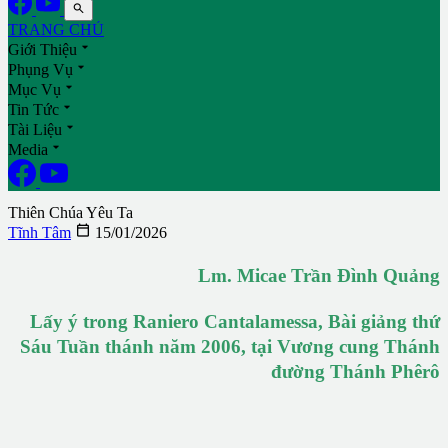

TRANG CHỦ

Giới Thiệu

Phụng Vụ

Mục Vụ

Tin Tức

Tài Liệu

Media
Thiên Chúa Yêu Ta

Tĩnh Tâm
15/01/2026
Lm. Micae Trần Đình Quảng
Lấy ý trong Raniero Cantalamessa, Bài giảng thứ
Sáu Tuần thánh năm 2006, tại Vương cung Thánh
đường Thánh Phêrô