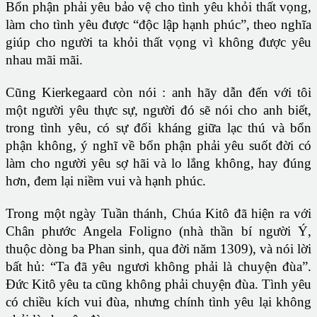
Bổn phận phải yêu bảo vệ cho tình yêu khỏi thất vọng,
làm cho tình yêu được “độc lập hạnh phúc”, theo nghĩa
giúp cho người ta khỏi thất vọng vì không được yêu
nhau mãi mãi.
Cũng Kierkegaard còn nói : anh hãy dẫn đến với tôi
một người yêu thực sự, người đó sẽ nói cho anh biết,
trong tình yêu, có sự đối kháng giữa lạc thú và bổn
phận không, ý nghĩ về bổn phận phải yêu suốt đời có
làm cho người yêu sợ hãi và lo lắng không, hay đúng
hơn, đem lại niềm vui và hạnh phúc.
Trong một ngày Tuần thánh, Chúa Kitô đã hiện ra với
Chân phước Angela Foligno (nhà thần bí người Ý,
thuộc dòng ba Phan sinh, qua đời năm 1309), và nói lời
bất hủ: “Ta đã yêu ngươi không phải là chuyện đùa”.
Đức Kitô yêu ta cũng không phải chuyện đùa. Tình yêu
có chiều kích vui đùa, nhưng chính tình yêu lại không