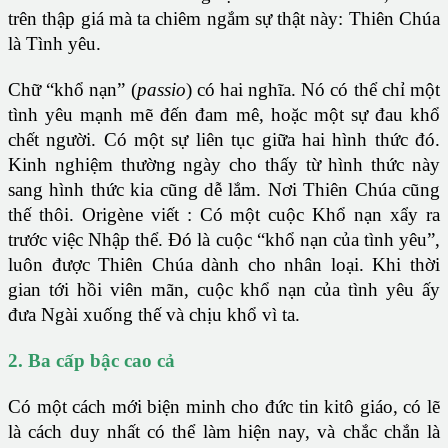
trên thập giá mà ta chiêm ngắm sự thật này: Thiên Chúa
là Tình yêu.
Chữ “khổ nạn” (
passio
) có hai nghĩa. Nó có thể chỉ một
tình yêu mạnh mẽ đến đam mê, hoặc một sự đau khổ
chết người. Có một sự liên tục giữa hai hình thức đó.
Kinh nghiệm thường ngày cho thấy từ hình thức này
sang hình thức kia cũng dễ lắm. Nơi Thiên Chúa cũng
thế thôi. Origène viết : Có một cuộc Khổ nạn xẩy ra
trước việc Nhập thể. Đó là cuộc “khổ nạn của tình yêu”,
luôn được Thiên Chúa dành cho nhân loại. Khi thời
gian tới hồi viên mãn, cuộc khổ nạn của tình yêu ấy
đưa Ngài xuống thế và chịu khổ vì ta.
2. Ba cấp bậc cao cả
Có một cách mới biện minh cho đức tin kitô giáo, có lẽ
là cách duy nhất có thể làm hiện nay, và chắc chắn là