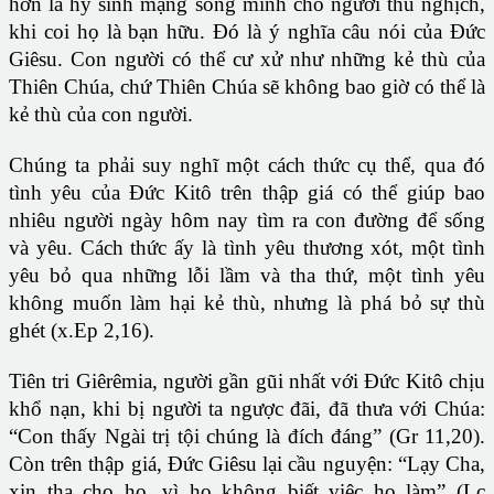
hơn là hy sinh mạng sống mình cho người thù nghịch,
khi coi họ là bạn hữu. Đó là ý nghĩa câu nói của Đức
Giêsu. Con người có thể cư xử như những kẻ thù của
Thiên Chúa, chứ Thiên Chúa sẽ không bao giờ có thể là
kẻ thù của con người.
Chúng ta phải suy nghĩ một cách thức cụ thể, qua đó
tình yêu của Đức Kitô trên thập giá có thể giúp bao
nhiêu người ngày hôm nay tìm ra con đường để sống
và yêu. Cách thức ấy là tình yêu thương xót, một tình
yêu bỏ qua những lỗi lầm và tha thứ, một tình yêu
không muốn làm hại kẻ thù, nhưng là phá bỏ sự thù
ghét (x.Ep 2,16).
Tiên tri Giêrêmia, người gần gũi nhất với Đức Kitô chịu
khổ nạn, khi bị người ta ngược đãi, đã thưa với Chúa:
“Con thấy Ngài trị tội chúng là đích đáng” (Gr 11,20).
Còn trên thập giá, Đức Giêsu lại cầu nguyện: “Lạy Cha,
xin tha cho họ, vì họ không biết việc họ làm” (Lc