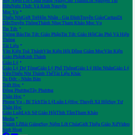
Suy Niệm Lời Chúa Hằng Ngày
Chư Thánh
Lời Nguyện Tín
Hữu
Nghi Thức Và Kinh Nguyện

Mục Vụ
Thiếu Nhi
Giới Trẻ
Hôn Nhân - Gia Đình
Truyền Giáo
Caritas
Di
Dân
Truyền Thông
Thánh Nhạc
Tham Khảo Mục Vụ

Tin Tức
Thông Báo
Tin Tức Giáo Phận
Tin Tức Giáo Hội
Cáo Phó Và Hiệp
Thông

Tài Liệu
Văn Kiện Toà Thánh
Văn Kiện Hội Đồng Giám Mục
Văn Kiện
Giáo Phận
Kinh Thánh

Giáo Lý
Giáo Lý Dự Tòng
Giáo Lý Phổ Thông
Giáo Lý Hôn Nhân
Giáo Lý
Viên
Thiếu Nhi Thánh Thể
Tài Liệu Khác
Tu Đức - Nhân Bản

Triết Học
Đông Phương
Tây Phương

Thần Học
Phụng Vụ - Bí Tích
Tín Lý
Luân Lý
Học Thuyết Xã Hội
Suy Tư
Thần Học
Giáo Luật
Lịch Sử Giáo Hội
Tĩnh Tâm
Tham Khảo

Media
Thánh Lễ
Bài Giảng
Suy Niệm Lời Chúa
Giới Thiệu Giáo Xứ
Video
Sinh Hoạt