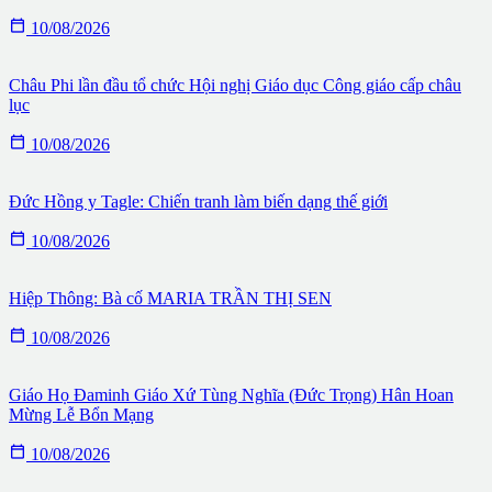

10/08/2026
Châu Phi lần đầu tổ chức Hội nghị Giáo dục Công giáo cấp châu
lục

10/08/2026
Đức Hồng y Tagle: Chiến tranh làm biến dạng thế giới

10/08/2026
Hiệp Thông: Bà cố MARIA TRẦN THỊ SEN

10/08/2026
Giáo Họ Đaminh Giáo Xứ Tùng Nghĩa (Đức Trọng) Hân Hoan
Mừng Lễ Bổn Mạng

10/08/2026