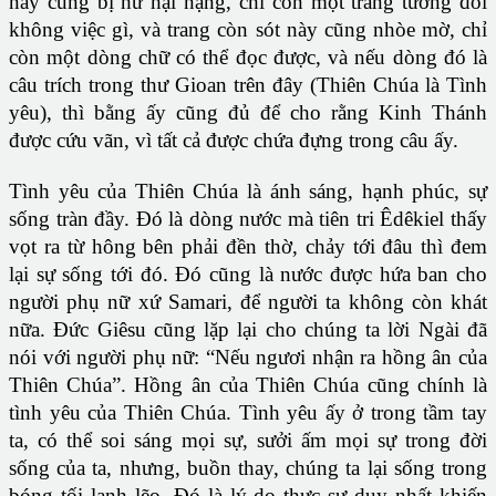
này cũng bị hư hại nặng, chỉ còn một trang tương đối
không việc gì, và trang còn sót này cũng nhòe mờ, chỉ
còn một dòng chữ có thể đọc được, và nếu dòng đó là
câu trích trong thư Gioan trên đây (Thiên Chúa là Tình
yêu), thì bằng ấy cũng đủ để cho rằng Kinh Thánh
được cứu vãn, vì tất cả được chứa đựng trong câu ấy.
Tình yêu của Thiên Chúa là ánh sáng, hạnh phúc, sự
sống tràn đầy. Đó là dòng nước mà tiên tri Êdêkiel thấy
vọt ra từ hông bên phải đền thờ, chảy tới đâu thì đem
lại sự sống tới đó. Đó cũng là nước được hứa ban cho
người phụ nữ xứ Samari, để người ta không còn khát
nữa. Đức Giêsu cũng lặp lại cho chúng ta lời Ngài đã
nói với người phụ nữ: “Nếu ngươi nhận ra hồng ân của
Thiên Chúa”. Hồng ân của Thiên Chúa cũng chính là
tình yêu của Thiên Chúa. Tình yêu ấy ở trong tầm tay
ta, có thể soi sáng mọi sự, sưởi ấm mọi sự trong đời
sống của ta, nhưng, buồn thay, chúng ta lại sống trong
bóng tối lạnh lẽo. Đó là lý do thực sự duy nhất khiến