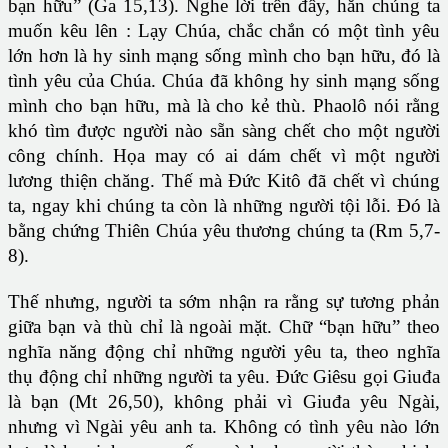
bạn hữu” (Ga 15,13). Nghe lời trên đây, hẳn chúng ta
muốn kêu lên : Lạy Chúa, chắc chắn có một tình yêu
lớn hơn là hy sinh mạng sống mình cho bạn hữu, đó là
tình yêu của Chúa. Chúa đã không hy sinh mạng sống
mình cho bạn hữu, mà là cho kẻ thù. Phaolô nói rằng
khó tìm được người nào sẵn sàng chết cho một người
công chính. Họa may có ai dám chết vì một người
lương thiện chăng. Thế mà Đức Kitô đã chết vì chúng
ta, ngay khi chúng ta còn là những người tội lỗi. Đó là
bằng chứng Thiên Chúa yêu thương chúng ta (Rm 5,7-
8).
Thế nhưng, người ta sớm nhận ra rằng sự tương phản
giữa bạn và thù chỉ là ngoài mặt. Chữ “bạn hữu” theo
nghĩa năng động chỉ những người yêu ta, theo nghĩa
thụ động chỉ những người ta yêu. Đức Giêsu gọi Giuđa
là bạn (Mt 26,50), không phải vì Giuđa yêu Ngài,
nhưng vì Ngài yêu anh ta. Không có tình yêu nào lớn