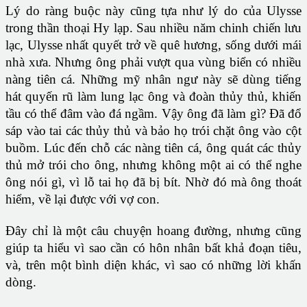
Lý do ràng buộc này cũng tựa như lý do của Ulysse
trong thần thoại Hy lạp. Sau nhiều năm chinh chiến lưu
lạc, Ulysse nhất quyết trở về quê hương, sống dưới mái
nhà xưa. Nhưng ông phải vượt qua vùng biển có nhiều
nàng tiên cá. Những mỹ nhân ngư này sẽ dùng tiếng
hát quyến rũ làm lung lạc ông và đoàn thủy thủ, khiến
tầu có thể đâm vào đá ngầm. Vậy ông đã làm gì? Đã đổ
sáp vào tai các thủy thủ và bảo họ trói chặt ông vào cột
buồm. Lúc đến chỗ các nàng tiên cá, ông quát các thủy
thủ mở trói cho ông, nhưng không một ai có thể nghe
ông nói gì, vì lỗ tai họ đã bị bít. Nhờ đó mà ông thoát
hiểm, về lại được với vợ con.
Đây chỉ là một câu chuyện hoang đường, nhưng cũng
giúp ta hiểu vì sao cần có hôn nhân bất khả đoạn tiêu,
và, trên một bình diện khác, vì sao có những lời khấn
dòng.