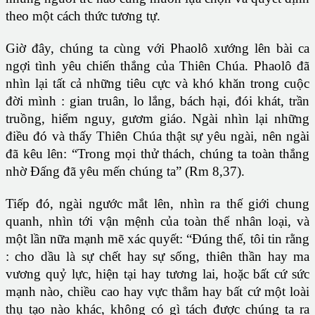
theo một cách thức tương tự.
Giờ đây, chúng ta cùng với Phaolô xướng lên bài ca
ngợi tình yêu chiến thắng của Thiên Chúa. Phaolô đã
nhìn lại tất cả những tiêu cực và khó khăn trong cuộc
đời mình : gian truân, lo lắng, bách hại, đói khát, trần
truồng, hiểm nguy, gươm giáo. Ngài nhìn lại những
điều đó và thấy Thiên Chúa thật sự yêu ngài, nên ngài
đã kêu lên: “Trong mọi thử thách, chúng ta toàn thắng
nhờ Đấng đã yêu mến chúng ta” (Rm 8,37).
Tiếp đó, ngài ngước mắt lên, nhìn ra thế giới chung
quanh, nhìn tới vận mệnh của toàn thể nhân loại, và
một lần nữa mạnh mẽ xác quyết: “Đúng thế, tôi tin rằng
: cho dầu là sự chết hay sự sống, thiên thần hay ma
vương quỷ lực, hiện tại hay tương lai, hoặc bất cứ sức
mạnh nào, chiều cao hay vực thẳm hay bất cứ một loài
thụ tạo nào khác, không có gì tách được chúng ta ra