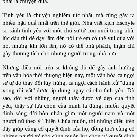
phải là chuyện đùa.
Tình yêu là chuyện nghiêm túc nhất, mà cũng gây ra
nhiều hậu quả nhất trên thế giới. Nhà viết kịch Eschyle
so sánh tình yêu với một chú sư tử con nuôi trong nhà,
lúc đầu thì dễ dạy lắm đến nỗi trẻ em có thể vui đùa với
nó, nhưng khi lớn lên, nó có thể phá phách, thậm chí
gây thương tích cho những người trong nhà nữa.
Những điều nói trên sẽ không đủ để gây ảnh hưởng
trên văn hóa thời thượng hiện nay, một văn hóa ca ngợi
sự tự do thay đổi tùy hứng, ca ngợi cách hành xử “dùng
xong rồi vất” được áp dụng ngay cả cho tình yêu. Dù
sao, đối với những người thấy được vẻ đẹp của tình
yêu, thấy sự lựa chọn của mình là đúng, muốn quyết
định sống đời hôn nhân giữa một người nam và một
người nữ theo ý Thiên Chúa muốn, thì những điều trên
đây giúp củng cố quyết định của họ, đồng thời củng cố
những người trẻ nào cũng muốn lựa chọn và quyết định