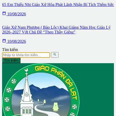
65 Em Thiếu Nhi Giáo Xứ Hòa Phát Lãnh Nhận Bí Tích Thêm Sức

10/08/2026
Giáo Xứ Nam Phương ( Bảo Lộc) Khai Giảng Năm Học Giáo Lý
2026–2027 Với Chủ Đề “Theo Thầy Giêsu”

10/08/2026
Tìm kiếm

Tìm kiếm