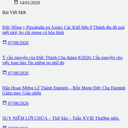

14/01/2026
Bài Viết Mới
Đức Hồng y Pizzaballa tại Assisi: Các Kitô hữu ở Thánh địa đã quá
mệt mỏi; họ chỉ mong có hòa bình

07/08/2026
Ý cầu nguyện của Đức Thánh Cha tháng 8/2026: Cầu nguyện cho
việc loan báo Tin mừng tại phố thị

07/08/2026
Hân Hoan Mừng Lễ Thánh Đaminh – Bổn Mạng Đức Cha Đaminh
Giám mục Giáo phận

07/08/2026
SUY NIỆM LỜI CHÚA – Thứ Sáu – Tuần XVIII Thường niên.
