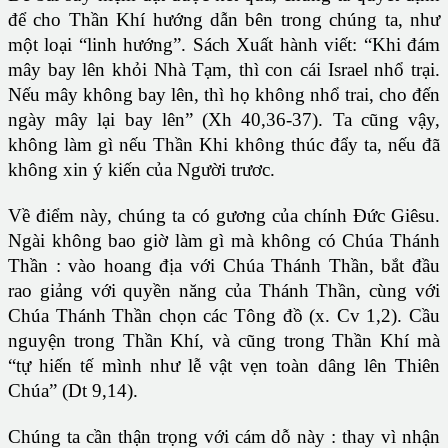
để cho Thần Khí hướng dẫn bên trong chúng ta, như
một loại “linh hướng”. Sách Xuất hành viết: “Khi đám
mây bay lên khỏi Nhà Tạm, thì con cái Israel nhổ trại.
Nếu mây không bay lên, thì họ không nhổ trai, cho đến
ngày mây lại bay lên” (Xh 40,36-37). Ta cũng vậy,
không làm gì nếu Thần Khi không thúc đẩy ta, nếu đã
không xin ý kiến của Người trươc.
Về điểm này, chúng ta có gương của chính Đức Giêsu.
Ngài không bao giờ làm gì mà không có Chúa Thánh
Thần : vào hoang địa với Chúa Thánh Thần, bắt đầu
rao giảng với quyền năng của Thánh Thần, cùng với
Chúa Thánh Thần chọn các Tông đồ (x. Cv 1,2). Cầu
nguyện trong Thần Khí, và cũng trong Thần Khí mà
“tự hiến tế mình như lễ vật vẹn toàn dâng lên Thiên
Chúa” (Dt 9,14).
Chúng ta cần thận trọng với cám dỗ này : thay vì nhận