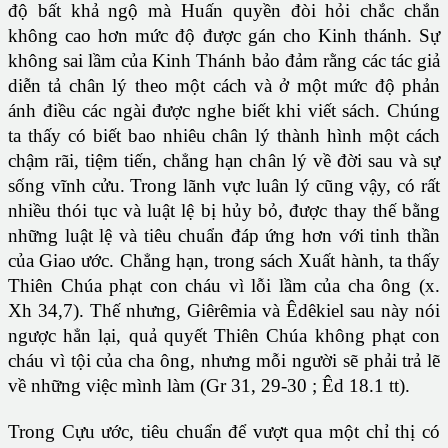
độ bất khả ngộ mà Huấn quyền đòi hỏi chắc chắn
không cao hơn mức độ được gán cho Kinh thánh. Sự
không sai lầm của Kinh Thánh bảo đảm rằng các tác giả
diễn tả chân lý theo một cách và ở một mức độ phản
ánh điều các ngài được nghe biết khi viết sách. Chúng
ta thấy có biết bao nhiêu chân lý thành hình một cách
chậm rãi, tiệm tiến, chẳng hạn chân lý về đời sau và sự
sống vĩnh cửu. Trong lãnh vực luân lý cũng vậy, có rất
nhiều thói tục và luật lệ bị hủy bỏ, được thay thế bằng
những luật lệ và tiêu chuẩn đáp ứng hơn với tinh thần
của Giao ước. Chẳng hạn, trong sách Xuất hành, ta thấy
Thiên Chúa phạt con cháu vì lỗi lầm của cha ông (x.
Xh 34,7). Thế nhưng, Giêrêmia và Êdêkiel sau này nói
ngược hẳn lại, quả quyết Thiên Chúa không phạt con
cháu vì tội của cha ông, nhưng mỗi người sẽ phải trả lẽ
về những việc mình làm (Gr 31, 29-30 ; Êd 18.1 tt).
Trong Cựu ước, tiêu chuẩn để vượt qua một chỉ thị có