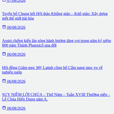
07/08/2026
Tuyên bố Chung kết Hội thảo Khổng giáo – Kitô giáo: Xây dựng
một thế giới hài hòa

06/08/2026
Assisi chứng kiến làn sóng hành hương tăng vọt trong năm kỷ niệm
800 năm Thánh Phanxicô qua đời

06/08/2026
Hội đồng Giám mục Mỹ Latinh công bố Cẩm nang mục vụ về
nghiện ngập

06/08/2026
SUY NIỆM LỜI CHÚA – Thứ Năm – Tuần XVIII Thường niên –
Lễ Chúa Hiển Dung năm A.

06/08/2026