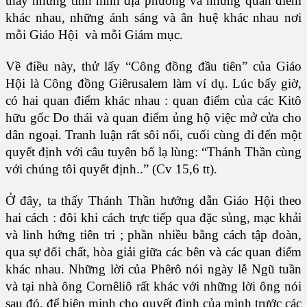
thấy những tình hình địa phương và những quan điểm
khác nhau, những ánh sáng và ân huệ khác nhau nơi
mỗi Giáo Hội và mỗi Giám mục.
Về điều này, thử lấy “Công đồng đầu tiên” của Giáo
Hội là Công đồng Giêrusalem làm ví dụ. Lúc bấy giờ,
có hai quan điểm khác nhau : quan điểm của các Kitô
hữu gốc Do thái và quan điểm ủng hộ việc mở cửa cho
dân ngoại. Tranh luận rất sôi nổi, cuối cùng đi đến một
quyết định với câu tuyên bố lạ lùng: “Thánh Thần cùng
với chúng tôi quyết định..” (Cv 15,6 tt).
Ở đây, ta thấy Thánh Thần hướng dẫn Giáo Hội theo
hai cách : đôi khi cách trực tiếp qua đặc sủng, mạc khải
và linh hứng tiên tri ; phần nhiều bằng cách tập đoàn,
qua sự đối chất, hòa giải giữa các bên và các quan điểm
khác nhau. Những lời của Phêrô nói ngày lễ Ngũ tuần
và tại nhà ông Cornêliô rất khác với những lời ông nói
sau đó, để biện minh cho quyết định của mình trước các