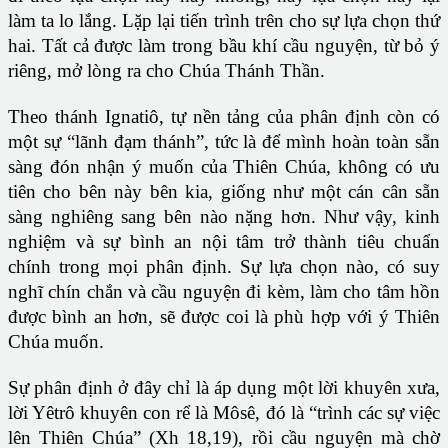
làm ta lo lắng. Lặp lại tiến trình trên cho sự lựa chọn thứ
hai. Tất cả được làm trong bầu khí cầu nguyện, từ bỏ ý
riêng, mở lòng ra cho Chúa Thánh Thần.
Theo thánh Ignatiô, tự nền tảng của phân định còn có
một sự “lãnh đạm thánh”, tức là để mình hoàn toàn sẵn
sàng đón nhận ý muốn của Thiên Chúa, không có ưu
tiên cho bên này bên kia, giống như một cán cân sẵn
sàng nghiêng sang bên nào nặng hơn. Như vậy, kinh
nghiệm và sự bình an nội tâm trở thành tiêu chuẩn
chính trong mọi phân định. Sự lựa chọn nào, có suy
nghĩ chín chắn và cầu nguyện đi kèm, làm cho tâm hồn
được bình an hơn, sẽ được coi là phù hợp với ý Thiên
Chúa muốn.
Sự phân định ở đây chỉ là áp dụng một lời khuyên xưa,
lời Yêtrô khuyên con rể là Môsê, đó là “trình các sự việc
lên Thiên Chúa” (Xh 18,19), rồi cầu nguyện mà chờ