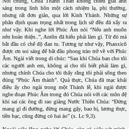
Nói chung, Chúa Thánh Thần không chiếu giãi ánh
sáng trong linh hồn một cách nhiệm lạ, phi thường,
nhưng rất đơn giản, qua lời Kinh Yhánh. Những sự
phân định quan trọng nhất trong lịch sử đều đã xẩy ra
như vậy. Khi nghe lời Phúc Âm nói “Nếu anh muốn
nên hoàn thiện..”, Antôn đã hiểu phải làm gì. Từ đó mà
bắt đầu có chế độ đan tu. Tương tự như vậy, Phanxicô
được ơn soi sáng để bắt đầu phong trào trở về với Phúc
Âm. Ngài viết trong di chúc: “Sau khi Chúa ban cho tôi
các người anh em, không ai cho tôi biết phải làm gì,
nhưng chính Chúa cho tôi thấy rằng tôi phải sống theo
đúng “Phúc Âm thánh”. Quả thực, Chúa đã mạc khải
điều ấy cho ngài trong một Thánh lễ, khi ngài được
nghe đoạn Phúc Âm trong đó Chúa nói với các môn đệ
khi sai các ông đi rao giảng Nước Thiên Chúa: “Đừng
mang gì đi đường, đừng mang gậy, bao bị, lương thực,
tiền bạc, cũng đừng có hai áo” (x. Lc 9,3).