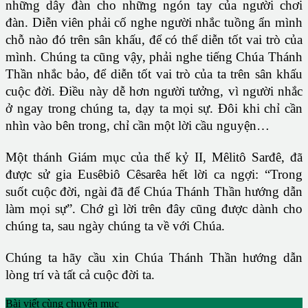
những dây đàn cho những ngón tay của người chơi
đàn. Diễn viên phải cố nghe người nhắc tuồng ẩn mình
chỗ nào đó trên sân khấu, để có thể diễn tốt vai trò của
mình. Chúng ta cũng vậy, phải nghe tiếng Chúa Thánh
Thần nhắc bảo, để diễn tốt vai trò của ta trên sân khấu
cuộc đời. Điều này dễ hơn người tưởng, vì người nhắc
ở ngay trong chúng ta, dạy ta mọi sự. Đôi khi chỉ cần
nhìn vào bên trong, chỉ cần một lời cầu nguyện…
Một thánh Giám mục của thế kỷ II, Mêlitô Sarđê, đã
được sử gia Eusêbiô Cêsarêa hết lời ca ngợi: “Trong
suốt cuộc đời, ngài đã để Chúa Thánh Thần hướng dẫn
làm mọi sự”. Chớ gì lời trên đây cũng được dành cho
chúng ta, sau ngày chúng ta về với Chúa.
Chúng ta hãy cầu xin Chúa Thánh Thần hướng dẫn
lòng trí và tất cả cuộc đời ta.
Bài viết cùng chuyên mục