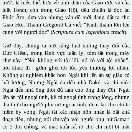
trước là hiểu biết hơn về tinh thần của Giao ước và của
luật Torah; còn trong Giáo Hội, tiêu chuẩn là đọc lại
Phúc Âm, dựa vào những vấn đề mới đang đặt ra cho
Giáo Hội. Thánh Grêgoriô Cả viết: “Kinh thánh lớn lên
cùng với người đọc” (
Scriptura cum legentibus crescit
).
Giờ đây, chúng ta biết rằng luật không thay đổi của
Đức Giêsu, trong lãnh vực luân lý, tóm tắt trong mấy
chữ này: “Nói không với tội lỗi, nó có với tội nhân”,
nói khác đi : gớm ghét tội lỗi, yêu thương tội nhân.
Không ai nghiêm khắc hơn Ngài khi lên án sự giầu có
bất lương, Nhưng Ngài đã đến nhà Dakê, và chỉ việc
Ngài đến nhà ông thôi đủ làm cho ông thay đổi. Ngài
lên án tội ngoại tình, kể cả ngoại tình trong lòng, nhưng
tha thứ cho người phụ nữ ngoại tình, đem lại cho chị ta
niềm hy vọng. Ngài tái xác nhận hôn nhân là bất khả
đoạn tiêu, nhưng nói chuyện với người phụ nữ Samari
có 5 đời chồng, và mạc khải rất rõ cho chị một bí mật