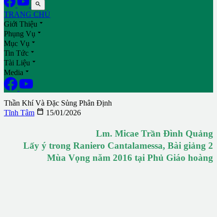

TRANG CHỦ

Giới Thiệu

Phụng Vụ

Mục Vụ

Tin Tức

Tài Liệu

Media
Thần Khí Và Đặc Sủng Phân Định

Tĩnh Tâm
15/01/2026
Lm. Micae Trần Đình Quảng
Lấy ý trong Raniero Cantalamessa, Bài giảng 2
Mùa Vọng năm 2016 tại Phủ Giáo hoàng