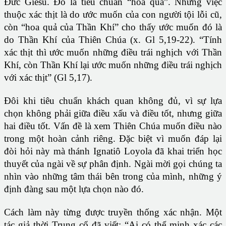
Đức Giêsu. Đó là tiêu chuẩn “hoa quả”. Những việc
thuộc xác thịt là do ước muốn của con người tội lỗi cũ,
còn “hoa quả của Thần Khí” cho thấy ước muốn đó là
do Thần Khí của Thiên Chúa (x. Gl 5,19-22). “Tính
xác thịt thì ước muốn những điều trái nghịch với Thần
Khí, còn Thần Khí lại ước muốn những điều trái nghịch
với xác thịt” (Gl 5,17).
Đôi khi tiêu chuẩn khách quan không đủ, vì sự lựa
chọn không phải giữa điều xấu và điều tốt, nhưng giữa
hai điều tốt. Vấn đề là xem Thiên Chúa muốn điều nào
trong một hoàn cảnh riêng. Đặc biệt vì muốn đáp lại
đòi hỏi này mà thánh Ignatiô Loyola đã khai triển học
thuyết của ngài về sự phân định. Ngài mời gọi chúng ta
nhìn vào những tâm thái bên trong của mình, những ý
định đàng sau một lựa chọn nào đó.
Cách làm này từng được truyền thống xác nhận. Một
tác giả thời Trung cổ đã viết: “Ai có thể minh xác các