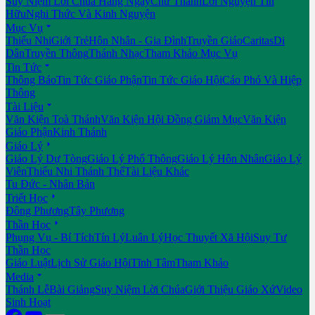
Suy Niệm Lời Chúa Hằng Ngày
Chư Thánh
Lời Nguyện Tín
Hữu
Nghi Thức Và Kinh Nguyện

Mục Vụ
Thiếu Nhi
Giới Trẻ
Hôn Nhân - Gia Đình
Truyền Giáo
Caritas
Di
Dân
Truyền Thông
Thánh Nhạc
Tham Khảo Mục Vụ

Tin Tức
Thông Báo
Tin Tức Giáo Phận
Tin Tức Giáo Hội
Cáo Phó Và Hiệp
Thông

Tài Liệu
Văn Kiện Toà Thánh
Văn Kiện Hội Đồng Giám Mục
Văn Kiện
Giáo Phận
Kinh Thánh

Giáo Lý
Giáo Lý Dự Tòng
Giáo Lý Phổ Thông
Giáo Lý Hôn Nhân
Giáo Lý
Viên
Thiếu Nhi Thánh Thể
Tài Liệu Khác
Tu Đức - Nhân Bản

Triết Học
Đông Phương
Tây Phương

Thần Học
Phụng Vụ - Bí Tích
Tín Lý
Luân Lý
Học Thuyết Xã Hội
Suy Tư
Thần Học
Giáo Luật
Lịch Sử Giáo Hội
Tĩnh Tâm
Tham Khảo

Media
Thánh Lễ
Bài Giảng
Suy Niệm Lời Chúa
Giới Thiệu Giáo Xứ
Video
Sinh Hoạt