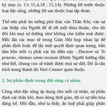
kỳ mục (x. Cv 11,4,18 ; 15,14). Những lời trước thuộc
loại đặc sủng, những lời sau thuộc loại tập đoàn.
Thế nên phải tin tưởng phó thác vào Thần Khí, vào sự
can thiệp của Người để đi tới một thỏa thuận, cho dù
đôi khi mọi sự dường như không còn kiểm soát được.
Mỗi lần các mục tử trong Giáo Hội họp nhau lại để
phân định hoặc để lấy một quyết định quan trọng, hẳn
tâm hồn mỗi vị phải xác tín điều này :
Ductore sic Te
praevio, vitemus omne noxium
(Được Người hướng dẫn
như thế, chung con sẽ tránh được mọi sự dữ). Đó là câu
trích trong thánh thi
Veni Creator
quen thuộc.
2. Sự phân định trong đời sống cá nhân
Cũng như đặc sủng áp dụng cho mỗi cá nhân, sự phân
định các thần khí, theo dòng thời gian, đã có sự tiến hóa
đáng kể. Hồi đầu, như ta thấy, ân huệ phải giúp phân