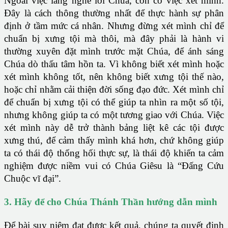
Ngoài việc lắng nghe lời Chúa, còn có việc xét mình.
Đây là cách thông thường nhất để thực hành sự phân
định ở tầm mức cá nhân. Nhưng đừng xét mình chỉ để
chuẩn bị xưng tội mà thôi, mà đây phải là hành vi
thường xuyên đặt mình trước mặt Chúa, để ánh sáng
Chúa dò thấu tâm hồn ta. Vì không biết xét mình hoặc
xét mình không tốt, nên không biết xưng tội thế nào,
hoặc chỉ nhằm cải thiện đời sống đạo đức. Xét mình chỉ
để chuẩn bị xưng tội có thể giúp ta nhìn ra một số tội,
nhưng không giúp ta có một tương giao với Chúa. Việc
xét mình này dễ trở thành bảng liệt kê các tội được
xưng thú, để cảm thấy mình khá hơn, chứ không giúp
ta có thái độ thống hối thực sự, là thái độ khiến ta cảm
nghiệm được niềm vui có Chúa Giêsu là “Đấng Cứu
Chuộc vĩ đại”.
3. Hãy để cho Chúa Thánh Thần hướng dẫn mình
Để bài suy niệm đạt được kết quả, chúng ta quyết định