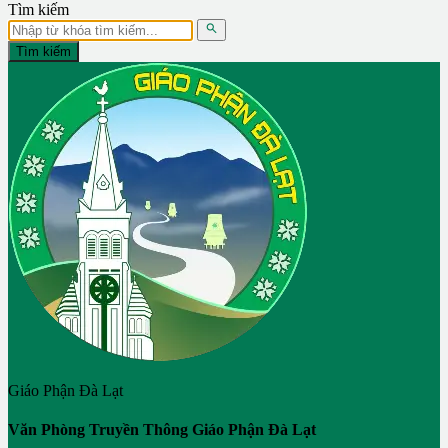
Tìm kiếm

Tìm kiếm
Giáo Phận Đà Lạt
Văn Phòng Truyền Thông Giáo Phận Đà Lạt