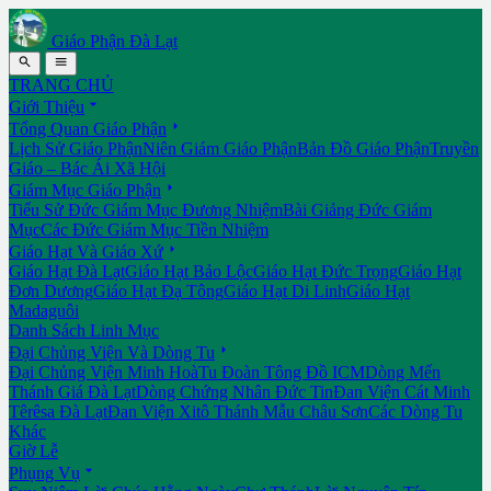
Giáo Phận Đà Lạt


TRANG CHỦ

Giới Thiệu

Tổng Quan Giáo Phận
Lịch Sử Giáo Phận
Niên Giám Giáo Phận
Bản Đồ Giáo Phận
Truyền
Giáo – Bác Ái Xã Hội

Giám Mục Giáo Phận
Tiểu Sử Đức Giám Mục Đương Nhiệm
Bài Giảng Đức Giám
Mục
Các Đức Giám Mục Tiền Nhiệm

Giáo Hạt Và Giáo Xứ
Giáo Hạt Đà Lạt
Giáo Hạt Bảo Lộc
Giáo Hạt Đức Trọng
Giáo Hạt
Đơn Dương
Giáo Hạt Đạ Tông
Giáo Hạt Di Linh
Giáo Hạt
Madaguôi
Danh Sách Linh Mục

Đại Chủng Viện Và Dòng Tu
Đại Chủng Viện Minh Hoà
Tu Đoàn Tông Đồ ICM
Dòng Mến
Thánh Giá Đà Lạt
Dòng Chứng Nhân Đức Tin
Đan Viện Cát Minh
Têrêsa Đà Lạt
Đan Viện Xitô Thánh Mẫu Châu Sơn
Các Dòng Tu
Khác
Giờ Lễ

Phụng Vụ