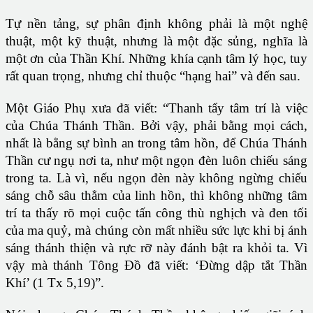
Tự nền tảng, sự phân định không phải là một nghệ
thuật, một kỹ thuật, nhưng là một đặc sủng, nghĩa là
một ơn của Thần Khí. Những khía cạnh tâm lý học, tuy
rất quan trọng, nhưng chỉ thuộc “hạng hai” và đến sau.
Một Giáo Phụ xưa đã viết: “Thanh tẩy tâm trí là việc
của Chúa Thánh Thần. Bởi vậy, phải bằng mọi cách,
nhất là bằng sự bình an trong tâm hồn, để Chúa Thánh
Thần cư ngụ nơi ta, như một ngọn đèn luôn chiếu sáng
trong ta. Là vì, nếu ngọn đèn này không ngừng chiếu
sáng chỗ sâu thẳm của linh hồn, thì không những tâm
trí ta thấy rõ mọi cuộc tấn công thù nghịch và đen tối
của ma quỷ, mà chúng còn mất nhiều sức lực khi bị ánh
sáng thánh thiện và rực rỡ này đánh bật ra khỏi ta. Vì
vậy mà thánh Tông Đồ đã viết: ‘Đừng dập tắt Thần
Khí’ (1 Tx 5,19)”.