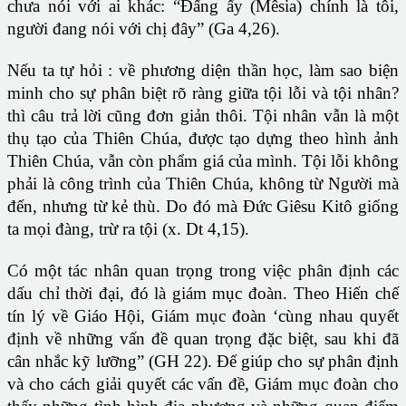
chưa nói với ai khác: “Đấng ấy (Mêsia) chính là tôi,
người đang nói với chị đây” (Ga 4,26).
Nếu ta tự hỏi : về phương diện thần học, làm sao biện
minh cho sự phân biệt rõ ràng giữa tội lỗi và tội nhân?
thì câu trả lời cũng đơn giản thôi. Tội nhân vẫn là một
thụ tạo của Thiên Chúa, được tạo dựng theo hình ảnh
Thiên Chúa, vẫn còn phẩm giá của mình. Tội lỗi không
phải là công trình của Thiên Chúa, không từ Người mà
đến, nhưng từ kẻ thù. Do đó mà Đức Giêsu Kitô giống
ta mọi đàng, trừ ra tội (x. Dt 4,15).
Có một tác nhân quan trọng trong việc phân định các
dấu chỉ thời đại, đó là giám mục đoàn. Theo Hiến chế
tín lý về Giáo Hội, Giám mục đoàn ‘cùng nhau quyết
định về những vấn đề quan trọng đặc biệt, sau khi đã
cân nhắc kỹ lưỡng” (GH 22). Để giúp cho sự phân định
và cho cách giải quyết các vấn đề, Giám mục đoàn cho