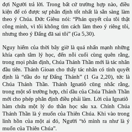
đợi Người trả lời. Trong bất cứ trường hợp nào, điều
kiện để có được sự phân định tốt nhất là sẵn sàng làm
theo ý Chúa. Đức Giêsu nói: “Phán quyết của tôi thật
công minh, vì tôi không tìm cách làm theo ý riêng tôi,
nhưng theo ý Đấng đã sai tôi” (Ga 5,30).
Nguy hiểm của thời bây giờ là quá nhấn mạnh những
khía cạnh tâm lý học, đến nỗi cuối cùng quên rằng,
trong mọi phân định, Chúa Thánh Thần mới là tác nhân
đầu tiên. Thánh Gioan cho thấy tác nhân có tính quyết
định là “dầu do tự Đấng Thánh” (1 Ga 2,20), tức là
Chúa Thánh Thần. Thánh Ignatiô cũng nhắc rằng,
trong một số trường hợp, chỉ dầu của Chúa Thánh Thần
mới cho phép phân định điều phải làm. Lời của Ignatiô
hàm chứa một lý do thần học sâu xa. Chính Chúa
Thánh Thần là ý muốn của Thiên Chúa. Khi vào trong
linh hồn của một ai đó, Người “tỏ mình ra như là ý
muốn của Thiên Chúa”.