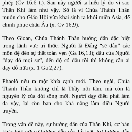
phép (Cv 16,6 tt). Sau này người ta hiểu lý do vì sao
Thần Khí làm như vậy. Số là vì Chúa Thánh Thần
muốn cho Giáo Hội vừa khai sinh ra khỏi miền Asia, để
chinh phục châu Âu (x. Cv 16,9).
Theo Gioan, Chúa Thánh Thần hướng dẫn đặc biệt
trong lãnh vực tri thức. Người là Đấng “sẽ dẫn” các
môn đệ đến sự thật toàn vẹn (Ga 16,13); dầu của Người
“dạy dỗ mọi sự”, đến độ có dầu rồi thì không cần ai
dạy dỗ nữa (x. 1 Ga 2,27).
Phaolô nêu ra một khía cạnh mới. Theo ngài, Chúa
Thánh Thần không chỉ là Thầy nội tâm, mà còn là
nguyên lý của đời sống mới. Người dạy điều phải làm
đã vậy, lại còn ban cho khả năng làm điều Người
truyền.
Trong vấn đề này, sự hướng dẫn của Thần Khí, cơ bản
khác biệt với sự hướng dẫn của Lề luật. Sự hướng dẫn