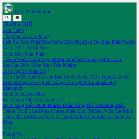
Giáo Phận Đà Lạt


TRANG CHỦ

Giới Thiệu

Tổng Quan Giáo Phận
Lịch Sử Giáo Phận
Niên Giám Giáo Phận
Bản Đồ Giáo Phận
Truyền
Giáo – Bác Ái Xã Hội

Giám Mục Giáo Phận
Tiểu Sử Đức Giám Mục Đương Nhiệm
Bài Giảng Đức Giám
Mục
Các Đức Giám Mục Tiền Nhiệm

Giáo Hạt Và Giáo Xứ
Giáo Hạt Đà Lạt
Giáo Hạt Bảo Lộc
Giáo Hạt Đức Trọng
Giáo Hạt
Đơn Dương
Giáo Hạt Đạ Tông
Giáo Hạt Di Linh
Giáo Hạt
Madaguôi
Danh Sách Linh Mục

Đại Chủng Viện Và Dòng Tu
Đại Chủng Viện Minh Hoà
Tu Đoàn Tông Đồ ICM
Dòng Mến
Thánh Giá Đà Lạt
Dòng Chứng Nhân Đức Tin
Đan Viện Cát Minh
Têrêsa Đà Lạt
Đan Viện Xitô Thánh Mẫu Châu Sơn
Các Dòng Tu
Khác
Giờ Lễ

Phụng Vụ