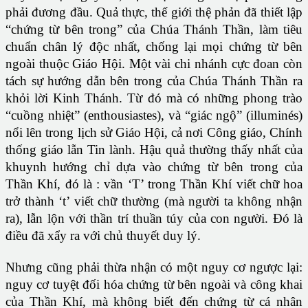
phải đương đầu. Quả thực, thế giới thệ phản đã thiết lập
“chứng từ bên trong” của Chúa Thánh Thần, làm tiêu
chuẩn chân lý độc nhất, chống lại mọi chứng từ bên
ngoài thuộc Giáo Hội. Một vài chi nhánh cực đoan còn
tách sự hướng dẫn bên trong của Chúa Thánh Thần ra
khỏi lời Kinh Thánh. Từ đó mà có những phong trào
“cuồng nhiệt” (enthousiastes), và “giác ngộ” (illuminés)
nổi lên trong lịch sử Giáo Hội, cả nơi Công giáo, Chính
thống giáo lẫn Tin lành. Hậu quả thường thấy nhất của
khuynh hướng chỉ dựa vào chứng từ bên trong của
Thần Khí, đó là : vần ‘T’ trong Thần Khí viết chữ hoa
trở thành ‘t’ viết chữ thường (mà người ta không nhận
ra), lẫn lộn với thần trí thuần túy của con người. Đó là
điều đã xẩy ra với chủ thuyết duy lý.
Nhưng cũng phải thừa nhận có một nguy cơ ngược lại:
nguy cơ tuyệt đối hóa chứng từ bên ngoài và công khai
của Thần Khí, mà không biết đến chứng từ cá nhân