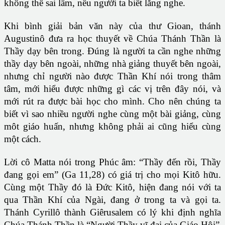
không thể sai lầm, nếu người ta biết lắng nghe.
Khi bình giải bản văn này của thư Gioan, thánh
Augustinô đưa ra học thuyết về Chúa Thánh Thần là
Thầy dạy bên trong. Đúng là người ta cần nghe những
thầy dạy bên ngoài, những nhà giảng thuyết bên ngoài,
nhưng chỉ người nào được Thần Khí nói trong thâm
tâm, mới hiểu được những gì các vị trên đây nói, và
mới rút ra được bài học cho mình. Cho nên chúng ta
biết vì sao nhiều người nghe cùng một bài giảng, cùng
môt giáo huấn, nhưng không phải ai cũng hiểu cùng
một cách.
Lời cô Matta nói trong Phúc âm: “Thầy đến rồi, Thầy
đang gọi em” (Ga 11,28) có giá trị cho mọi Kitô hữu.
Cùng một Thầy đó là Đức Kitô, hiện đang nói với ta
qua Thần Khí của Ngài, đang ở trong ta và gọi ta.
Thánh Cyrillô thành Giêrusalem có lý khi định nghĩa
Chúa Thánh Thần là “Người Thầy vĩ đại của Giáo Hội”