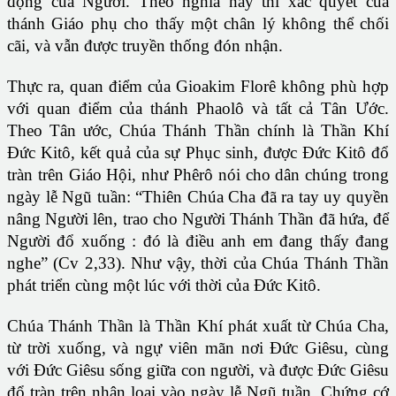
động của Người. Theo nghĩa này thì xác quyết của
thánh Giáo phụ cho thấy một chân lý không thể chối
cãi, và vẫn được truyền thống đón nhận.
Thực ra, quan điểm của Gioakim Florê không phù hợp
với quan điểm của thánh Phaolô và tất cả Tân Ước.
Theo Tân ước, Chúa Thánh Thần chính là Thần Khí
Đức Kitô, kết quả của sự Phục sinh, được Đức Kitô đổ
tràn trên Giáo Hội, như Phêrô nói cho dân chúng trong
ngày lễ Ngũ tuần: “Thiên Chúa Cha đã ra tay uy quyền
nâng Người lên, trao cho Người Thánh Thần đã hứa, để
Người đổ xuống : đó là điều anh em đang thấy đang
nghe” (Cv 2,33). Như vậy, thời của Chúa Thánh Thần
phát triển cùng một lúc với thời của Đức Kitô.
Chúa Thánh Thần là Thần Khí phát xuất từ Chúa Cha,
từ trời xuống, và ngự viên mãn nơi Đức Giêsu, cùng
với Đức Giêsu sống giữa con người, và được Đức Giêsu
đổ tràn trên nhân loại vào ngày lễ Ngũ tuần. Chứng cớ