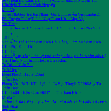
Suy Niệm Lời Chúa Hằng Ngày
Chư Thánh
Lời Nguyện Tín
Hữu
Nghi Thức Và Kinh Nguyện

Mục Vụ
Thiếu Nhi
Giới Trẻ
Hôn Nhân - Gia Đình
Truyền Giáo
Caritas
Di
Dân
Truyền Thông
Thánh Nhạc
Tham Khảo Mục Vụ

Tin Tức
Thông Báo
Tin Tức Giáo Phận
Tin Tức Giáo Hội
Cáo Phó Và Hiệp
Thông

Tài Liệu
Văn Kiện Toà Thánh
Văn Kiện Hội Đồng Giám Mục
Văn Kiện
Giáo Phận
Kinh Thánh

Giáo Lý
Giáo Lý Dự Tòng
Giáo Lý Phổ Thông
Giáo Lý Hôn Nhân
Giáo Lý
Viên
Thiếu Nhi Thánh Thể
Tài Liệu Khác
Tu Đức - Nhân Bản

Triết Học
Đông Phương
Tây Phương

Thần Học
Phụng Vụ - Bí Tích
Tín Lý
Luân Lý
Học Thuyết Xã Hội
Suy Tư
Thần Học
Giáo Luật
Lịch Sử Giáo Hội
Tĩnh Tâm
Tham Khảo

Media
Thánh Lễ
Bài Giảng
Suy Niệm Lời Chúa
Giới Thiệu Giáo Xứ
Video
Sinh Hoạt