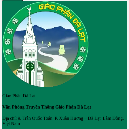
Giáo Phận Đà Lạt
Văn Phòng Truyền Thông Giáo Phận Đà Lạt
Địa chỉ: 9, Trần Quốc Toản, P. Xuân Hương – Đà Lạt, Lâm Đồng,
Việt Nam