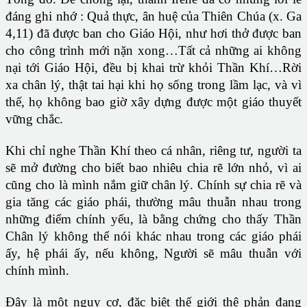
đáng ghi nhớ : Quả thực, ân huệ của Thiên Chúa (x. Ga
4,11) đã được ban cho Giáo Hội, như hơi thở được ban
cho công trình mới nặn xong…Tất cả những ai không
nại tới Giáo Hội, đều bị khai trừ khỏi Thần Khí…Rời
xa chân lý, thật tai hại khi họ sống trong lầm lạc, và vì
thế, họ không bao giờ xây dựng được một giáo thuyết
vững chắc.
Khi chỉ nghe Thần Khí theo cá nhân, riêng tư, người ta
sẽ mở đường cho biết bao nhiêu chia rẽ lớn nhỏ, vì ai
cũng cho là mình nắm giữ chân lý. Chính sự chia rẽ và
gia tăng các giáo phái, thường mâu thuẫn nhau trong
những điểm chính yếu, là bằng chứng cho thấy Thần
Chân lý không thể nói khác nhau trong các giáo phái
ấy, hệ phái ấy, nếu không, Người sẽ mâu thuẫn với
chính mình.
Đây là một nguy cơ, đặc biệt thế giới thệ phản đang