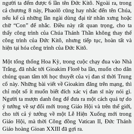
người ta đếm được 6 lần tên Đức Kitô. Ngoài ra, trong
cả chương 8 này, Phaolô cũng hay nhắc đến tên Chúa,
nếu kể cả những lần ngài dùng đại từ nhân xưng hoặc
chữ “Con” để nhắc. Điều này rất quan trọng, cho ta
thấy công trình của Chúa Thánh Thần không thay thế
công trình của Đức Kitô, nhưng tiếp tục, hoàn tất và
hiện tại hóa công trình của Đức Kitô.
Một tổng thống Hoa Kỳ, trong cuộc chạy đua vào Nhà
Trắng, đã nhắc tới Gioakim Florê ba lần, muốn cho dân
chúng quan tâm tới học thuyết của vị đan sĩ thời Trung
cổ này. Những bài viết về Gioakim đăng trên mạng, thì
chỉ một số ít muốn biết đích xác vị đan sĩ này nói gì.
Người ta mượn danh ông để đưa ra một cách quá tự do
ý tưởng về sự đổi mới trong Giáo Hội và trên thế giới,
cho tới cả ý tưởng về một Lễ Hiện Xuống mới trong
Giáo Hội, mà thời Công đồng Vatican II, Đức Thánh
Giáo hoàng Gioan XXIII đã gợi ra.