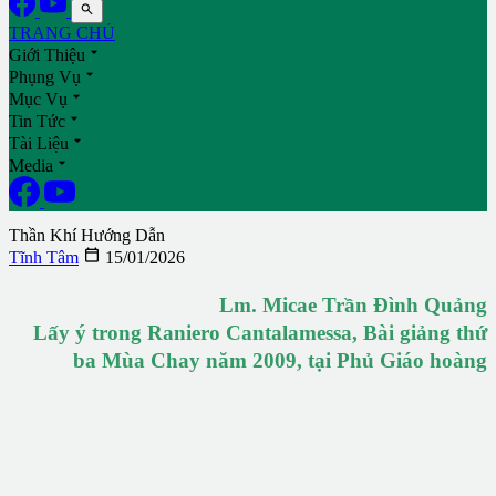

TRANG CHỦ

Giới Thiệu

Phụng Vụ

Mục Vụ

Tin Tức

Tài Liệu

Media
Thần Khí Hướng Dẫn

Tĩnh Tâm
15/01/2026
Lm. Micae Trần Đình Quảng
Lấy ý trong Raniero Cantalamessa, Bài giảng thứ
ba Mùa Chay năm 2009, tại Phủ Giáo hoàng