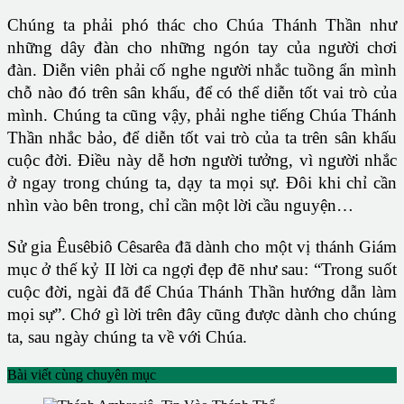
Chúng ta phải phó thác cho Chúa Thánh Thần như
những dây đàn cho những ngón tay của người chơi
đàn. Diễn viên phải cố nghe người nhắc tuồng ẩn mình
chỗ nào đó trên sân khấu, để có thể diễn tốt vai trò của
mình. Chúng ta cũng vậy, phải nghe tiếng Chúa Thánh
Thần nhắc bảo, để diễn tốt vai trò của ta trên sân khấu
cuộc đời. Điều này dễ hơn người tưởng, vì người nhắc
ở ngay trong chúng ta, dạy ta mọi sự. Đôi khi chỉ cần
nhìn vào bên trong, chỉ cần một lời cầu nguyện…
Sử gia Êusêbiô Cêsarêa đã dành cho một vị thánh Giám
mục ở thế kỷ II lời ca ngợi đẹp đẽ như sau: “Trong suốt
cuộc đời, ngài đã để Chúa Thánh Thần hướng dẫn làm
mọi sự”. Chớ gì lời trên đây cũng được dành cho chúng
ta, sau ngày chúng ta về với Chúa.
Bài viết cùng chuyên mục