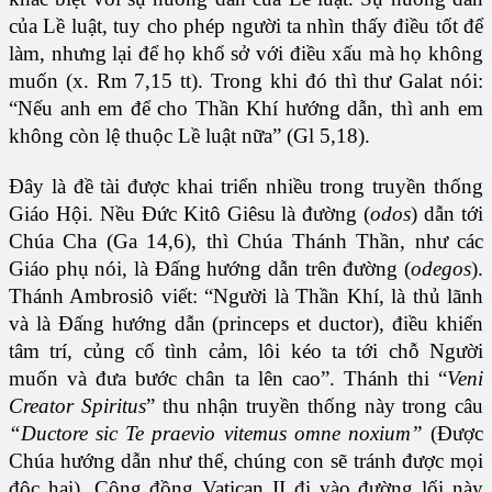
của Lề luật, tuy cho phép người ta nhìn thấy điều tốt để
làm, nhưng lại để họ khổ sở với điều xấu mà họ không
muốn (x. Rm 7,15 tt). Trong khi đó thì thư Galat nói:
“Nếu anh em để cho Thần Khí hướng dẫn, thì anh em
không còn lệ thuộc Lề luật nữa” (Gl 5,18).
Đây là đề tài được khai triển nhiều trong truyền thống
Giáo Hội. Nều Đức Kitô Giêsu là đường (
odos
) dẫn tới
Chúa Cha (Ga 14,6), thì Chúa Thánh Thần, như các
Giáo phụ nói, là Đấng hướng dẫn trên đường (
odegos
).
Thánh Ambrosiô viết: “Người là Thần Khí, là thủ lãnh
và là Đấng hướng dẫn (princeps et ductor), điều khiển
tâm trí, củng cố tình cảm, lôi kéo ta tới chỗ Người
muốn và đưa bước chân ta lên cao”. Thánh thi “
Veni
Creator Spiritus
” thu nhận truyền thống này trong câu
“Ductore sic Te praevio vitemus omne noxium”
(Được
Chúa hướng dẫn như thế, chúng con sẽ tránh được mọi
độc hại). Công đồng Vatican II đi vào đường lối này