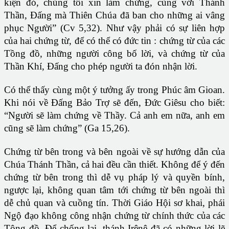
kiện đó, chúng tôi xin làm chứng, cùng với Thánh
Thần, Đấng mà Thiên Chúa đã ban cho những ai vâng
phục Người” (Cv 5,32). Như vậy phải có sự liên hợp
của hai chứng từ, để có thể có đức tin : chứng từ của các
Tồng đồ, những người công bố lời, và chứng từ của
Thần Khí, Đấng cho phép người ta đón nhận lời.
Có thể thấy cùng một ý tưởng ấy trong Phúc âm Gioan.
Khi nói về Đấng Bảo Trợ sẽ đến, Đức Giêsu cho biết:
“Người sẽ làm chứng về Thầy. Cả anh em nữa, anh em
cũng sẽ làm chứng” (Ga 15,26).
Chứng từ bên trong và bên ngoài về sự hướng dẫn của
Chúa Thánh Thần, cả hai đều cần thiết. Không để ý đến
chứng từ bên trong thì dễ vụ pháp lý và quyền bính,
ngược lại, không quan tâm tới chứng từ bên ngoài thì
dễ chủ quan và cuồng tín. Thời Giáo Hội sơ khai, phái
Ngộ đạo không công nhận chứng từ chính thức của các
Tông đồ. Để chống lại, thánh Irênê đã có những lời lẽ