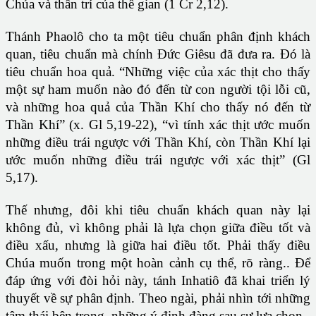
Chúa và thần trí của thế gian (1 Cr 2,12).
Thánh Phaolô cho ta một tiêu chuẩn phân định khách
quan, tiêu chuẩn mà chính Đức Giêsu đã đưa ra. Đó là
tiêu chuẩn hoa quả. “Những việc của xác thịt cho thấy
một sự ham muốn nào đó đến từ con người tội lỗi cũ,
và những hoa quả của Thần Khí cho thấy nó đến từ
Thần Khí” (x. Gl 5,19-22), “vì tính xác thịt ước muốn
những điều trái ngược với Thần Khí, còn Thần Khí lại
ước muốn những điều trái ngược với xác thịt” (Gl
5,17).
Thế nhưng, đôi khi tiêu chuẩn khách quan này lại
không đủ, vì không phải là lựa chọn giữa điều tốt và
điều xấu, nhưng là giữa hai điều tốt. Phải thấy điều
Chúa muốn trong một hoàn cảnh cụ thể, rõ ràng.. Để
đáp ứng với đòi hỏi này, tánh Inhatiô đã khai triển lý
thuyết về sự phân định. Theo ngài, phải nhìn tới những
tâm thái bên trong, những ý định đàng sau sự lựa chọn.