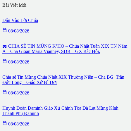
Bài Viết Mới
Dẫn Vào Lời Chúa

08/08/2026
📖 CHIA SẺ TIN MỪNG K’HO – Chúa Nhật Tuần XIX TN Năm
A – Cha Gioan Maria Vianney, SDB – GX Bắc Hội.

08/08/2026
Chia sẻ Tin Mừng Chúa Nhật XIX Thường Niên – Cha BG. Trần
Đức Long – Giáo Xứ B` Dơr

08/08/2026
Huynh Đoàn Đaminh Giáo Xứ Chính Tòa Đà Lạt Mừng Kính
Thánh Phụ Đaminh

08/08/2026