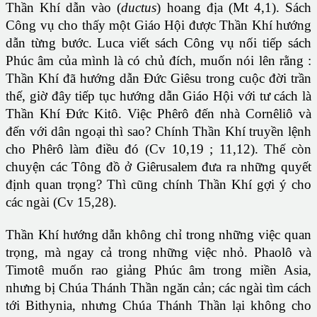
Thần Khí dẫn vào (
ductus
) hoang địa (Mt 4,1). Sách
Công vụ cho thấy một Giáo Hội được Thần Khí hướng
dẫn từng bước. Luca viết sách Công vụ nối tiếp sách
Phúc âm của mình là có chủ đích, muốn nói lên rằng :
Thần Khí đã hướng dẫn Đức Giêsu trong cuộc đời trần
thế, giờ đây tiếp tục hướng dẫn Giáo Hội với tư cách là
Thần Khí Đức Kitô. Việc Phêrô đến nhà Cornêliô và
đến với dân ngoại thì sao? Chính Thần Khí truyền lệnh
cho Phêrô làm điều đó (Cv 10,19 ; 11,12). Thế còn
chuyện các Tông đồ ở Giêrusalem đưa ra những quyết
định quan trọng? Thì cũng chính Thần Khí gợi ý cho
các ngài (Cv 15,28).
Thần Khí hướng dẫn không chỉ trong những việc quan
trọng, mà ngay cả trong những việc nhỏ. Phaolô và
Timotê muốn rao giảng Phúc âm trong miền Asia,
nhưng bị Chúa Thánh Thần ngăn cản; các ngài tìm cách
tới Bithynia, nhưng Chúa Thánh Thần lại không cho