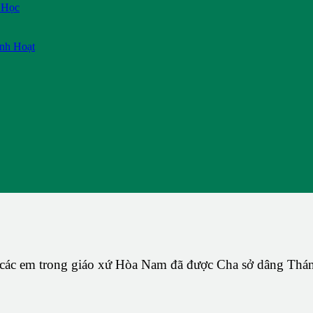
 Học
inh Hoạt
các em trong giáo xứ Hòa Nam đã được Cha sở dâng Thánh