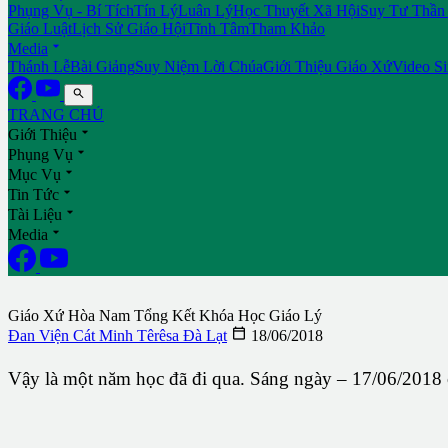
Phụng Vụ - Bí Tích
Tín Lý
Luân Lý
Học Thuyết Xã Hội
Suy Tư Thần
Giáo Luật
Lịch Sử Giáo Hội
Tĩnh Tâm
Tham Khảo

Media
Thánh Lễ
Bài Giảng
Suy Niệm Lời Chúa
Giới Thiệu Giáo Xứ
Video S

TRANG CHỦ

Giới Thiệu

Phụng Vụ

Mục Vụ

Tin Tức

Tài Liệu

Media
Giáo Xứ Hòa Nam Tổng Kết Khóa Học Giáo Lý

Đan Viện Cát Minh Têrêsa Đà Lạt
18/06/2018
Vậy là một năm học đã đi qua. Sáng ngày – 17/06/2018 