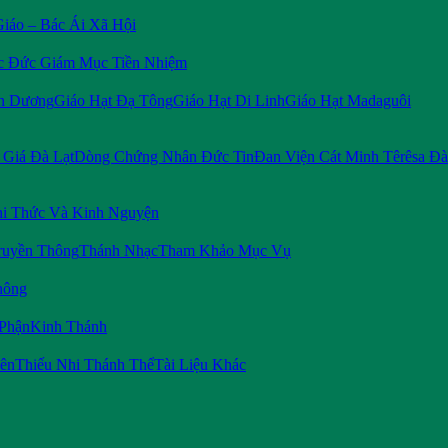
Giáo – Bác Ái Xã Hội
c Đức Giám Mục Tiền Nhiệm
n Dương
Giáo Hạt Đạ Tông
Giáo Hạt Di Linh
Giáo Hạt Madaguôi
Giá Đà Lạt
Dòng Chứng Nhân Đức Tin
Đan Viện Cát Minh Têrêsa Đà
i Thức Và Kinh Nguyện
ruyền Thông
Thánh Nhạc
Tham Khảo Mục Vụ
hông
 Phận
Kinh Thánh
iên
Thiếu Nhi Thánh Thể
Tài Liệu Khác