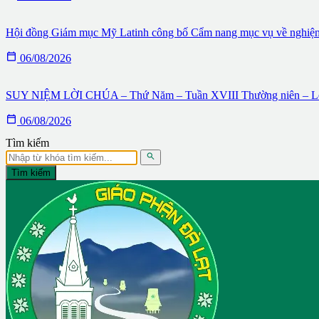
Hội đồng Giám mục Mỹ Latinh công bố Cẩm nang mục vụ về nghiệ

06/08/2026
SUY NIỆM LỜI CHÚA – Thứ Năm – Tuần XVIII Thường niên – Lễ

06/08/2026
Tìm kiếm

Tìm kiếm