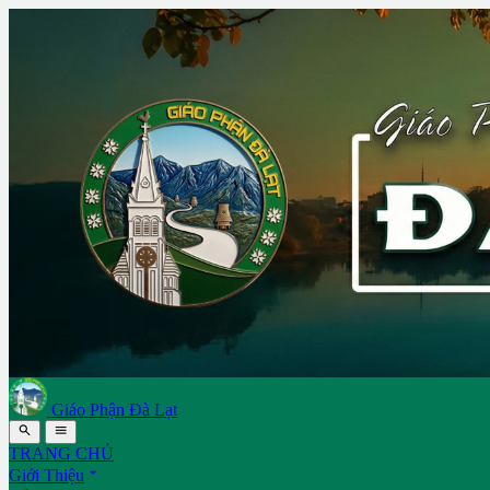
Giáo Phận Đà Lạt


TRANG CHỦ

Giới Thiệu