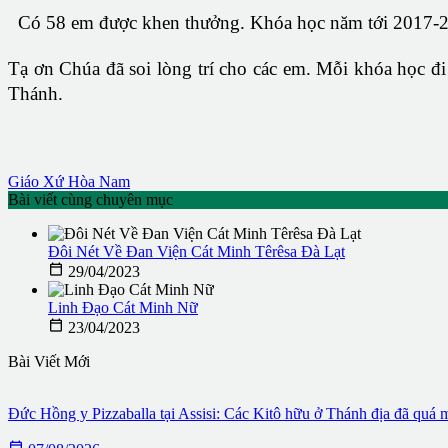
Có 58 em được khen thưởng. Khóa học năm tới 2017-20
Tạ ơn Chúa đã soi lòng trí cho các em. Mỗi khóa học đ
Thánh.
Giáo Xứ Hòa Nam
Bài viết cùng chuyên mục
Đôi Nét Về Đan Viện Cát Minh Têrêsa Đà Lạt

29/04/2023
Linh Đạo Cát Minh Nữ

23/04/2023
Bài Viết Mới
Đức Hồng y Pizzaballa tại Assisi: Các Kitô hữu ở Thánh địa đã quá 
