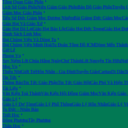

Tổng Quan Giáo Phận
Lịch Sử Giáo Phận
Niên Giám Giáo Phận
Bản Đồ Giáo Phận
Truyền 

Giám Mục Giáo Phận
Tiểu Sử Đức Giám Mục Đương Nhiệm
Bài Giảng Đức Giám Mục
Cá

Giáo Hạt Và Giáo Xứ
Giáo Hạt Đà Lạt
Giáo Hạt Bảo Lộc
Giáo Hạt Đức Trọng
Giáo Hạt Đơ
Danh Sách Linh Mục

Đại Chủng Viện Và Dòng Tu
Đại Chủng Viện Minh Hoà
Tu Đoàn Tông Đồ ICM
Dòng Mến Thánh 
Giờ Lễ

Phụng Vụ
Suy Niệm Lời Chúa Hằng Ngày
Chư Thánh
Lời Nguyện Tín Hữu
Ngh

Mục Vụ
Thiếu Nhi
Giới Trẻ
Hôn Nhân - Gia Đình
Truyền Giáo
Caritas
Di Dân
T

Tin Tức
Thông Báo
Tin Tức Giáo Phận
Tin Tức Giáo Hội
Cáo Phó Và Hiệp T

Tài Liệu
Văn Kiện Toà Thánh
Văn Kiện Hội Đồng Giám Mục
Văn Kiện Giáo

Giáo Lý
Giáo Lý Dự Tòng
Giáo Lý Phổ Thông
Giáo Lý Hôn Nhân
Giáo Lý V
Tu Đức - Nhân Bản

Triết Học
Đông Phương
Tây Phương

Thần Học