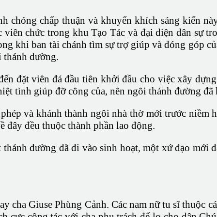
hóng chấp thuận và khuyến khích sáng kiến này. 
 viên chức trong khu Tạo Tác và đại diện dân sự tr
ong khi ban tài chánh tìm sự trợ giúp và đóng góp củ
i thánh đường.
n đặt viên đá đầu tiên khởi đầu cho việc xây dựng
iệt tình giúp đỡ công của, nên ngôi thánh đường đã h
phép và khánh thành ngôi nhà thờ mới trước niềm 
 về đây đều thuộc thành phần lao động.
 thánh đường đã đi vào sinh hoạt, một xứ đạo mới 
 thay cha Giuse Phùng Cảnh. Các nam nữ tu sĩ thuộc
 cực cộng tác với cha phụ trách để lo cho dân Chú