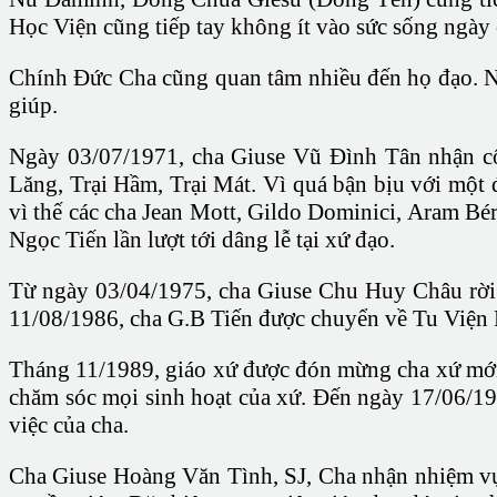
Học Viện cũng tiếp tay không ít vào sức sống ngày 
Chính Ðức Cha cũng quan tâm nhiều đến họ đạo. N
giúp.
Ngày 03/07/1971, cha Giuse Vũ Ðình Tân nhận cô
Lăng, Trại Hầm, Trại Mát. Vì quá bận bịu với một 
vì thế các cha Jean Mott, Gildo Dominici, Aram 
Ngọc Tiến lần lượt tới dâng lễ tại xứ đạo.
Từ ngày 03/04/1975, cha Giuse Chu Huy Châu rời 
11/08/1986, cha G.B Tiến được chuyển về Tu Viện D
Tháng 11/1989, giáo xứ được đón mừng cha xứ mới
chăm sóc mọi sinh hoạt của xứ. Ðến ngày 17/06/199
việc của cha.
Cha Giuse Hoàng Văn Tình, SJ, Cha nhận nhiệm vụ 