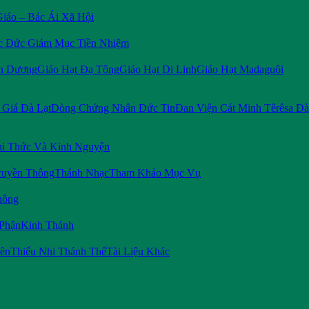
Giáo – Bác Ái Xã Hội
c Đức Giám Mục Tiền Nhiệm
n Dương
Giáo Hạt Đạ Tông
Giáo Hạt Di Linh
Giáo Hạt Madaguôi
Giá Đà Lạt
Dòng Chứng Nhân Đức Tin
Đan Viện Cát Minh Têrêsa Đà
i Thức Và Kinh Nguyện
ruyền Thông
Thánh Nhạc
Tham Khảo Mục Vụ
hông
 Phận
Kinh Thánh
iên
Thiếu Nhi Thánh Thể
Tài Liệu Khác