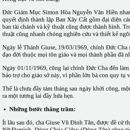
Ðức Giám Mục Simon Hòa Nguyễn Văn Hiền nhanh c
quyết định thành lập Ban Xây Cất gồm đại diện các
ban tài chánh và kỹ thuật cũng được thành hình. Tr
thuật cũng nhanh chóng nghiên cứu và thiết kế ngô
Ngày lễ Thánh Giuse, 19/03/1969, chính Ðức Cha đế
đạo đời thuộc mọi tôn giáo và mọi thành phần đã nh
Ngày 01/11/1969, cũng lại chính Ðức Cha đến làm 
bảo trợ cho giáo sở này, vì phần lớn bà con quy tụ
Thế là chưa đầy tám tháng sau ngày khởi công, một
ra một tương lai đầy hứa hẹn.
Những bước thăng trầm:
Ít lâu sau đó, cha Giuse Vũ Ðình Tân, được đề cử
Nữ Ðaminh, Dòng Chúa Giêsu (Dòng Tên) cũng tích