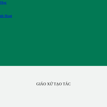
 Học
inh Hoạt
GIÁO XỨ TẠO TÁC