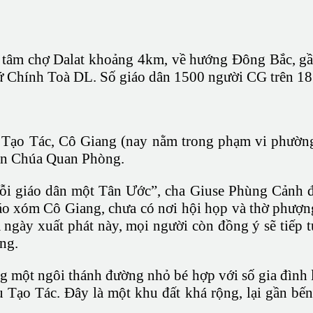
tâm chợ Dalat khoảng 4km, về hướng Đông Bắc, gần
xứ Chính Toà DL. Số giáo dân 1500 người CG trên 
Tạo Tác, Cô Giang (nay nằm trong phạm vi phường 9
iên Chúa Quan Phòng.
i giáo dân một Tân Ước”, cha Giuse Phùng Cảnh đ
áo xóm Cô Giang, chưa có nơi hội họp và thờ phượn
 ngày xuất phát này, mọi người còn đồng ý sẽ tiếp 
ung.
 một ngôi thánh đường nhỏ bé hợp với số gia đình l
Tạo Tác. Ðây là một khu đất khá rộng, lại gần bế