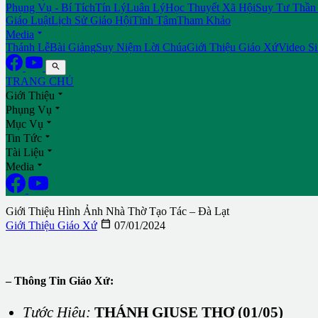
Phụng Vụ - Bí Tích
Tín Lý
Luân Lý
Học Thuyết Xã Hội
Suy Tư Thần
Giáo Luật
Lịch Sử Giáo Hội
Tĩnh Tâm
Tham Khảo

Media
Thánh Lễ
Bài Giảng
Suy Niệm Lời Chúa
Giới Thiệu Giáo Xứ
Video S

TRANG CHỦ

Giới Thiệu

Phụng Vụ

Mục Vụ

Tin Tức

Tài Liệu

Media
Giới Thiệu Hình Ảnh Nhà Thờ Tạo Tác – Đà Lạt

Giới Thiệu Giáo Xứ
07/01/2024
– Thông Tin Giáo Xứ:
Tước Hiệu:
THÁNH GIUSE THỢ (01/05)