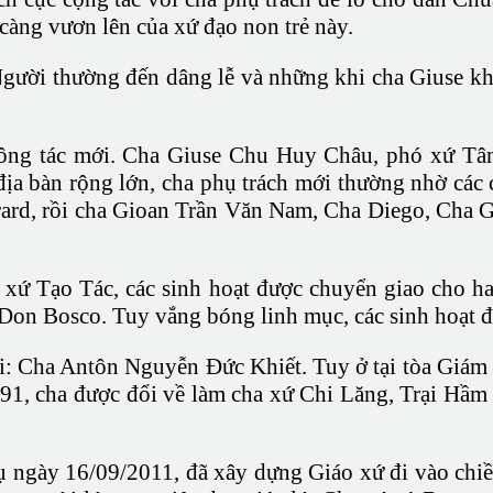
càng vươn lên của xứ đạo non trẻ này.
gười thường đến dâng lễ và những khi cha Giuse kh
ng tác mới. Cha Giuse Chu Huy Châu, phó xứ Tân 
địa bàn rộng lớn, cha phụ trách mới thường nhờ các
Bérard, rồi cha Gioan Trần Văn Nam, Cha Diego, Ch
xứ Tạo Tác, các sinh hoạt được chuyển giao cho ha
on Bosco. Tuy vắng bóng linh mục, các sinh hoạt đạ
: Cha Antôn Nguyễn Ðức Khiết. Tuy ở tại tòa Giám 
1, cha được đổi về làm cha xứ Chi Lăng, Trại Hầm và
ngày 16/09/2011, đã xây dựng Giáo xứ đi vào chiều 