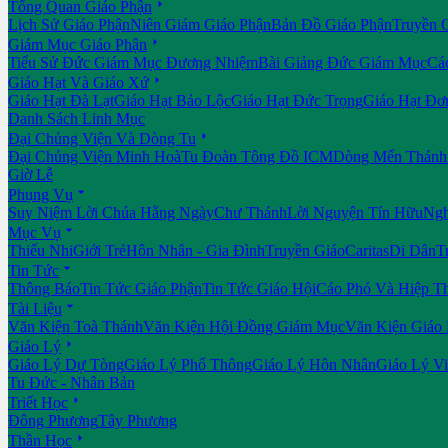

Tổng Quan Giáo Phận
Lịch Sử Giáo Phận
Niên Giám Giáo Phận
Bản Đồ Giáo Phận
Truyền 

Giám Mục Giáo Phận
Tiểu Sử Đức Giám Mục Đương Nhiệm
Bài Giảng Đức Giám Mục
Cá

Giáo Hạt Và Giáo Xứ
Giáo Hạt Đà Lạt
Giáo Hạt Bảo Lộc
Giáo Hạt Đức Trọng
Giáo Hạt Đơ
Danh Sách Linh Mục

Đại Chủng Viện Và Dòng Tu
Đại Chủng Viện Minh Hoà
Tu Đoàn Tông Đồ ICM
Dòng Mến Thánh 
Giờ Lễ

Phụng Vụ
Suy Niệm Lời Chúa Hằng Ngày
Chư Thánh
Lời Nguyện Tín Hữu
Ngh

Mục Vụ
Thiếu Nhi
Giới Trẻ
Hôn Nhân - Gia Đình
Truyền Giáo
Caritas
Di Dân
T

Tin Tức
Thông Báo
Tin Tức Giáo Phận
Tin Tức Giáo Hội
Cáo Phó Và Hiệp T

Tài Liệu
Văn Kiện Toà Thánh
Văn Kiện Hội Đồng Giám Mục
Văn Kiện Giáo

Giáo Lý
Giáo Lý Dự Tòng
Giáo Lý Phổ Thông
Giáo Lý Hôn Nhân
Giáo Lý V
Tu Đức - Nhân Bản

Triết Học
Đông Phương
Tây Phương

Thần Học