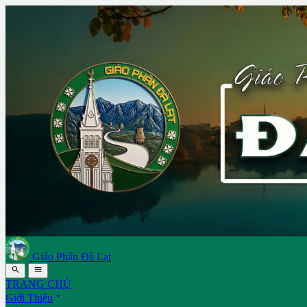
Giáo Phận Đà Lạt


TRANG CHỦ

Giới Thiệu