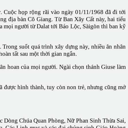
Cuộc họp rộng rãi vào ngày 01/11/1968 đã đi tới
ong địa bàn Cô Giang. Từ Ban Xây Cất này, hai tiểu
a mọi người từ Dalat tới Bảo Lộc, Sàigòn thì ban kỹ
. Trong suốt quá trình xây dựng này, nhiều ân nhân
oàn tất sau một thời gian ngắn.
hân hoan của mọi người. Ngài chọn thánh Giuse làm
đã được hình thành, tuy còn non trẻ, nhưng cũng mở
 các Dòng Chúa Quan Phòng, Nữ Phan Sinh Thừa Sai,
a. Các Linh mục và các đại chủng sinh Giáo Hoàng