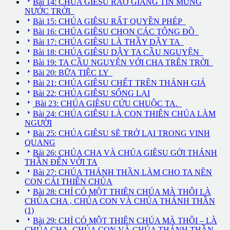

Bài 14: CHÚA GIÊSU RAO GIẢNG TIN MỪNG
NƯỚC TRỜI

Bài 15: CHÚA GIÊSU RẤT QUYỀN PHÉP

Bài 16: CHÚA GIÊSU CHỌN CÁC TÔNG ĐỒ

Bài 17: CHÚA GIÊSU LÀ THẦY DẬY TA

Bài 18: CHÚA GIÊSU DẬY TA CẦU NGUYỆN

Bài 19: TA CẦU NGUYỆN VỚI CHA TRÊN TRỜI

Bài 20: BỮA TIỆC LY

Bài 21: CHÚA GIÊSU CHẾT TRÊN THÁNH GIÁ

Bài 22: CHÚA GIÊSU SỐNG LẠI

Bài 23: CHÚA GIÊSU CỨU CHUỘC TA.

Bài 24: CHÚA GIÊSU LÀ CON THIÊN CHÚA LÀM
NGƯỜI

Bài 25: CHÚA GIÊSU SẼ TRỞ LẠI TRONG VINH
QUANG

Bài 26: CHÚA CHA VÀ CHÚA GIÊSU GỞI THÁNH
THẦN ĐẾN VỚI TA

Bài 27: CHÚA THÁNH THẦN LÀM CHO TA NÊN
CON CÁI THIÊN CHÚA

Bài 28: CHỈ CÓ MỘT THIÊN CHÚA MÀ THÔI LÀ
CHÚA CHA , CHÚA CON VÀ CHÚA THÁNH THẦN
(1)

Bài 29: CHỈ CÓ MỘT THIÊN CHÚA MÀ THÔI – LÀ
CHÚA CHA, CHÚA CON VÀ CHÚA THÁNH THẦN.