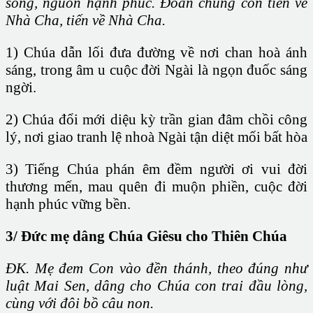
sống, nguồn hạnh phúc. Đoàn chúng con tiến về
Nhà Cha, tiến về Nhà Cha.
1) Chúa dẫn lối đưa đường về nơi chan hoà ánh
sáng, trong âm u cuộc đời Ngài là ngọn đuốc sáng
ngời.
2) Chúa đổi mới diệu kỳ trần gian đâm chồi công
lý, nơi giao tranh lệ nhoà Ngài tận diệt mối bất hòa
3) Tiếng Chúa phán êm đềm người ơi vui đời
thương mến, mau quên đi muộn phiền, cuộc đời
hạnh phúc vững bền.
3/ Đức mẹ dâng Chúa Giêsu cho Thiên Chúa
ĐK. Mẹ đem Con vào đền thánh, theo đúng như
luật Mai Sen, dâng cho Chúa con trai đầu lòng,
cùng với đôi bồ câu non.