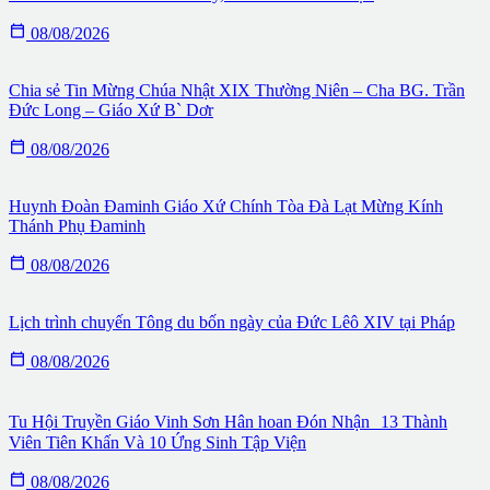

08/08/2026
Chia sẻ Tin Mừng Chúa Nhật XIX Thường Niên – Cha BG. Trần
Đức Long – Giáo Xứ B` Dơr

08/08/2026
Huynh Đoàn Đaminh Giáo Xứ Chính Tòa Đà Lạt Mừng Kính
Thánh Phụ Đaminh

08/08/2026
Lịch trình chuyến Tông du bốn ngày của Đức Lêô XIV tại Pháp

08/08/2026
Tu Hội Truyền Giáo Vinh Sơn Hân hoan Đón Nhận 13 Thành
Viên Tiên Khấn Và 10 Ứng Sinh Tập Viện

08/08/2026