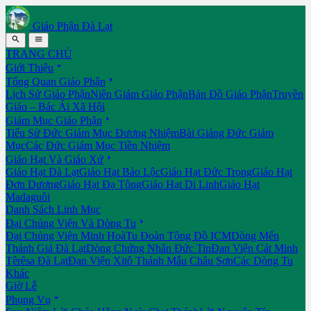
Giáo Phận Đà Lạt


TRANG CHỦ

Giới Thiệu

Tổng Quan Giáo Phận
Lịch Sử Giáo Phận
Niên Giám Giáo Phận
Bản Đồ Giáo Phận
Truyền
Giáo – Bác Ái Xã Hội

Giám Mục Giáo Phận
Tiểu Sử Đức Giám Mục Đương Nhiệm
Bài Giảng Đức Giám
Mục
Các Đức Giám Mục Tiền Nhiệm

Giáo Hạt Và Giáo Xứ
Giáo Hạt Đà Lạt
Giáo Hạt Bảo Lộc
Giáo Hạt Đức Trọng
Giáo Hạt
Đơn Dương
Giáo Hạt Đạ Tông
Giáo Hạt Di Linh
Giáo Hạt
Madaguôi
Danh Sách Linh Mục

Đại Chủng Viện Và Dòng Tu
Đại Chủng Viện Minh Hoà
Tu Đoàn Tông Đồ ICM
Dòng Mến
Thánh Giá Đà Lạt
Dòng Chứng Nhân Đức Tin
Đan Viện Cát Minh
Têrêsa Đà Lạt
Đan Viện Xitô Thánh Mẫu Châu Sơn
Các Dòng Tu
Khác
Giờ Lễ

Phụng Vụ