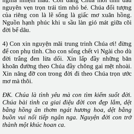
nghĩa nhiệm mầu. Con dâng Chúa mối tình đầu
nguyên vẹn trọn trái tim nhỏ bé. Chúa đối tượng
của riêng con là lẽ sống là giấc mơ xuân hồng.
Nguồn hạnh phúc khi u sầu làn gió mát giữa cõi
đời bể dâu.
4) Con xin nguyện mãi trung trinh Chúa ơi! đừng
để con phụ tình. Cho con sống chết vì Ngài cho dù
đời trắng đen lừa dối. Xin lấp đầy những băn
khoăn đường theo Chúa đầy chông gai mệt nhoài.
Xin nâng đỡ con trong đời đi theo Chúa trọn ước
mơ mà thôi.
ĐK. Chúa là tình yêu mà con tìm kiếm suốt đời.
Chúa bài tình ca giai điệu đời con đẹp lắm, dệt
bằng hồng ân thơm ngát hương hoa, dệt bằng
buồn vui nối tiếp ngân nga. Nguyện đời con trở
thành một khúc hoan ca.