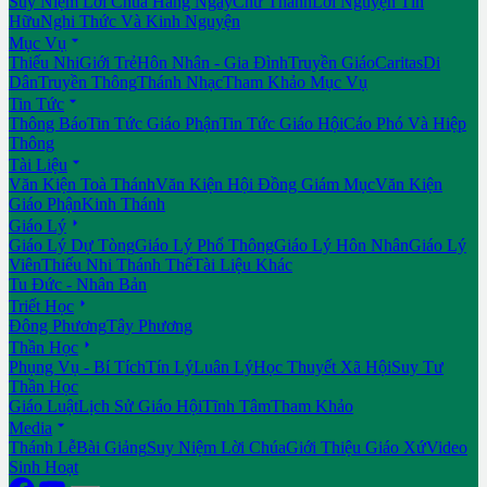
Suy Niệm Lời Chúa Hằng Ngày
Chư Thánh
Lời Nguyện Tín
Hữu
Nghi Thức Và Kinh Nguyện

Mục Vụ
Thiếu Nhi
Giới Trẻ
Hôn Nhân - Gia Đình
Truyền Giáo
Caritas
Di
Dân
Truyền Thông
Thánh Nhạc
Tham Khảo Mục Vụ

Tin Tức
Thông Báo
Tin Tức Giáo Phận
Tin Tức Giáo Hội
Cáo Phó Và Hiệp
Thông

Tài Liệu
Văn Kiện Toà Thánh
Văn Kiện Hội Đồng Giám Mục
Văn Kiện
Giáo Phận
Kinh Thánh

Giáo Lý
Giáo Lý Dự Tòng
Giáo Lý Phổ Thông
Giáo Lý Hôn Nhân
Giáo Lý
Viên
Thiếu Nhi Thánh Thể
Tài Liệu Khác
Tu Đức - Nhân Bản

Triết Học
Đông Phương
Tây Phương

Thần Học
Phụng Vụ - Bí Tích
Tín Lý
Luân Lý
Học Thuyết Xã Hội
Suy Tư
Thần Học
Giáo Luật
Lịch Sử Giáo Hội
Tĩnh Tâm
Tham Khảo

Media
Thánh Lễ
Bài Giảng
Suy Niệm Lời Chúa
Giới Thiệu Giáo Xứ
Video
Sinh Hoạt