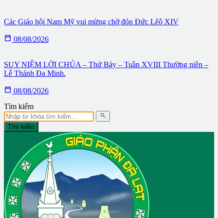
Các Giáo hội Nam Mỹ vui mừng chờ đón Đức Lêô XIV

08/08/2026
SUY NIỆM LỜI CHÚA – Thứ Bảy – Tuần XVIII Thường niên –
Lễ Thánh Đa Minh.

08/08/2026
Tìm kiếm

Tìm kiếm