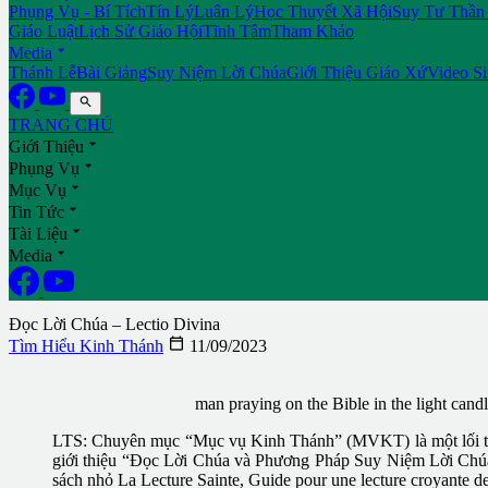
Phụng Vụ - Bí Tích
Tín Lý
Luân Lý
Học Thuyết Xã Hội
Suy Tư Thần
Giáo Luật
Lịch Sử Giáo Hội
Tĩnh Tâm
Tham Khảo

Media
Thánh Lễ
Bài Giảng
Suy Niệm Lời Chúa
Giới Thiệu Giáo Xứ
Video S

TRANG CHỦ

Giới Thiệu

Phụng Vụ

Mục Vụ

Tin Tức

Tài Liệu

Media
Đọc Lời Chúa – Lectio Divina

Tìm Hiểu Kinh Thánh
11/09/2023
man praying on the Bible in the light candl
LTS: Chuyên mục “Mục vụ Kinh Thánh” (MVKT) là một lối tiếp
giới thiệu “Đọc Lời Chúa và Phương Pháp Suy Niệm Lời Chúa”
sách nhỏ La Lecture Sainte, Guide pour une lecture croyante de