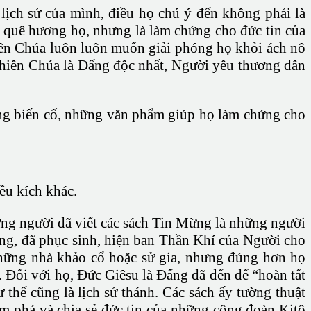
 lịch sử của mình, điều họ chú ý đến không phải là
ủa quê hương họ, nhưng là làm chứng cho đức tin của
hiên Chúa luôn luôn muốn giải phóng họ khỏi ách nô
: Thiên Chúa là Đấng độc nhất, Người yêu thương dân
hững biến cố, những văn phẩm giúp họ làm chứng cho
ều kích khác.
ững người đã viết các sách Tin Mừng là những người
ng, đã phục sinh, hiện ban Thần Khí của Người cho
những nhà khảo cổ hoặc sử gia, nhưng đúng hơn họ
 Đối với họ, Đức Giêsu là Đấng đã đến để “hoàn tất
thế cũng là lịch sử thánh. Các sách ấy tường thuật
m phá và chia sẻ đức tin của những cộng đoàn Kitô