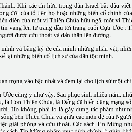
ánh. Khi các tín hữu trong dân Israel bắt đầu viết
rong đời của tổ tiên họ hoặc những biến cố chính c
hiện diện của một vị Thiên Chúa hữu ngã, một vị T
 tin vang lên từ trang đầu tới trang cuối Cựu Ước 
gười được cứu thoát và dấn thân lên đường.
của mình và bằng ký ức của mình những nhân vật, n
 kể lại những biến cố lịch sử của dân tộc mình.
uan trọng vào bậc nhất và đem lại cho lịch sử một chi
n Ước cũng y như vậy. Sau phục sinh nhiều năm, nh
, là Con Thiên Chúa, là Đấng đã hiến dâng mạng số
gười. Họ không phải lo là gây dựng tác phẩm như 
sống bên Thiên Chúa và giữa các môn đệ của Người.
iệc giải phóng và cứu thoát. Các sách Tin Mừng như 
Các sách Tin Mừng nhắm mục đích chính là giúp khá