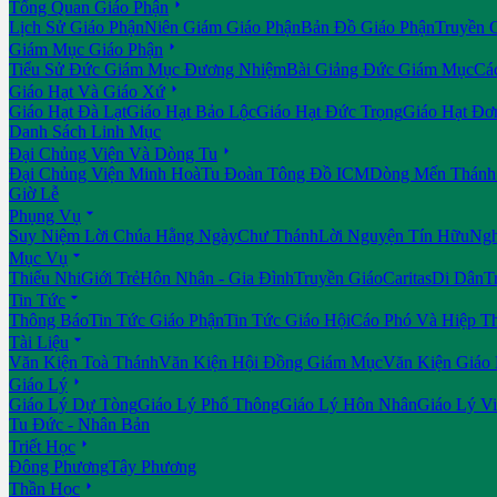

Tổng Quan Giáo Phận
Lịch Sử Giáo Phận
Niên Giám Giáo Phận
Bản Đồ Giáo Phận
Truyền 

Giám Mục Giáo Phận
Tiểu Sử Đức Giám Mục Đương Nhiệm
Bài Giảng Đức Giám Mục
Cá

Giáo Hạt Và Giáo Xứ
Giáo Hạt Đà Lạt
Giáo Hạt Bảo Lộc
Giáo Hạt Đức Trọng
Giáo Hạt Đơ
Danh Sách Linh Mục

Đại Chủng Viện Và Dòng Tu
Đại Chủng Viện Minh Hoà
Tu Đoàn Tông Đồ ICM
Dòng Mến Thánh 
Giờ Lễ

Phụng Vụ
Suy Niệm Lời Chúa Hằng Ngày
Chư Thánh
Lời Nguyện Tín Hữu
Ngh

Mục Vụ
Thiếu Nhi
Giới Trẻ
Hôn Nhân - Gia Đình
Truyền Giáo
Caritas
Di Dân
T

Tin Tức
Thông Báo
Tin Tức Giáo Phận
Tin Tức Giáo Hội
Cáo Phó Và Hiệp T

Tài Liệu
Văn Kiện Toà Thánh
Văn Kiện Hội Đồng Giám Mục
Văn Kiện Giáo

Giáo Lý
Giáo Lý Dự Tòng
Giáo Lý Phổ Thông
Giáo Lý Hôn Nhân
Giáo Lý V
Tu Đức - Nhân Bản

Triết Học
Đông Phương
Tây Phương

Thần Học