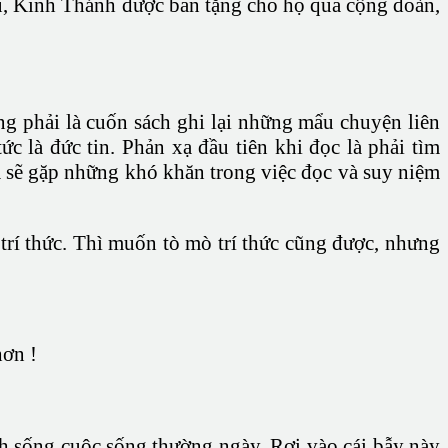
ữu, Kinh Thánh được ban tặng cho họ qua cộng đoàn,
ng phải là cuốn sách ghi lại những mẩu chuyện liên
ức là đức tin. Phản xạ đầu tiên khi đọc là phải tìm
ta sẽ gặp những khó khăn trong việc đọc và suy niệm
trí thức. Thì muốn tò mò trí thức cũng được, nhưng
hơn !
ch sống cuộc sống thường ngày. Rơi vào cái bẫy này