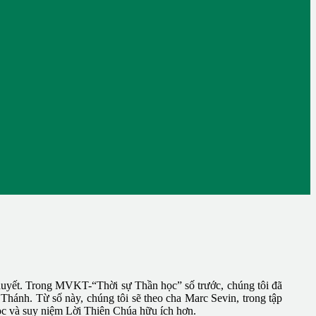
huyết. Trong MVKT-“Thời sự Thần học” số trước, chúng tôi đã
ánh. Từ số này, chúng tôi sẽ theo cha Marc Sevin, trong tập
 đọc và suy niệm Lời Thiên Chúa hữu ích hơn.