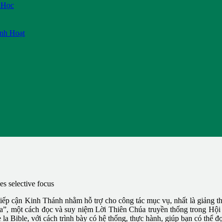
 Học
inh Hoạt
es selective focus
 cận Kinh Thánh nhằm hỗ trợ cho công tác mục vụ, nhất là giảng t
, một cách đọc và suy niệm Lời Thiên Chúa truyền thống trong Hội Th
 la Bible, với cách trình bày có hệ thống, thực hành, giúp bạn có thể