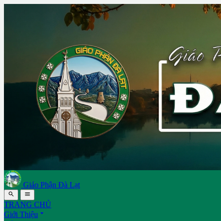
Giáo Phận Đà Lạt


TRANG CHỦ

Giới Thiệu