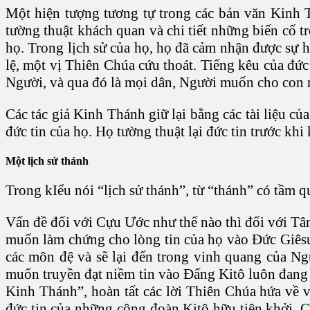
Một hiện tượng tương tự trong các bản văn Kinh Th
tường thuật khách quan và chi tiết những biến cố t
họ. Trong lịch sử của họ, họ đã cảm nhận được sự 
lệ, một vị Thiên Chúa cứu thoát. Tiếng kêu của đức
Người, và qua đó là mọi dân, Người muốn cho con n
Các tác giả Kinh Thánh giữ lại bằng các tài liệu 
đức tin của họ. Họ tường thuật lại đức tin trước khi
Một lịch sử thánh
Trong kIểu nói “lịch sử thánh”, từ “thánh” có tầm q
Vấn đề đối với Cựu Ước như thế nào thì đối với Tâ
muốn làm chứng cho lòng tin của họ vào Đức Giêsu
các môn đệ và sẽ lại đến trong vinh quang của N
muốn truyền đạt niềm tin vào Đấng Kitô luôn đang 
Kinh Thánh”, hoàn tất các lời Thiên Chúa hứa về v
đức tin của những cộng đoàn Kitô hữu tiên khởi. 