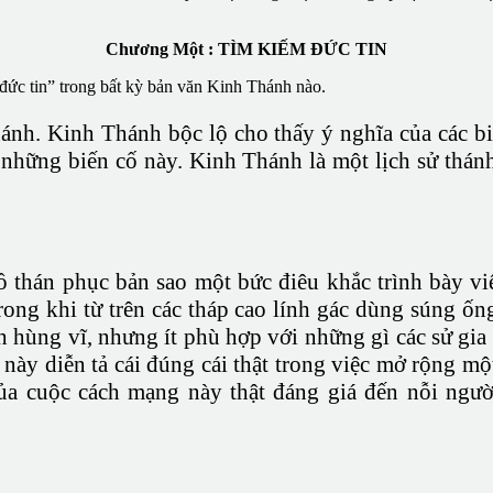
Chương Một : TÌM KIẾM ĐỨC TIN
 đức tin” trong bất kỳ bản văn Kinh Thánh nào.
hánh. Kinh Thánh bộc lộ cho thấy ý nghĩa của các 
về những biến cố này. Kinh Thánh là một lịch sử thá
 trồ thán phục bản sao một bức điêu khắc trình bày 
 trong khi từ trên các tháp cao lính gác dùng súng
nh hùng vĩ, nhưng ít phù hợp với những gì các sử gi
này diễn tả cái đúng cái thật trong việc mở rộng một
a cuộc cách mạng này thật đáng giá đến nỗi người