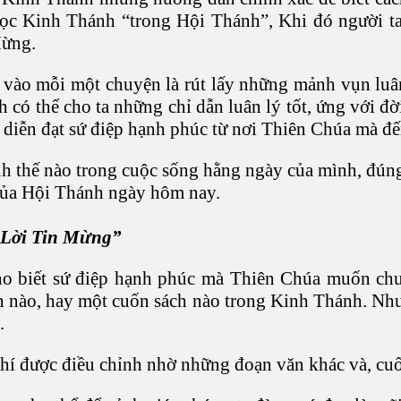
ọc Kinh Thánh “trong Hội Thánh”, Khi đó người ta 
Mừng.
nh vào mỗi một chuyện là rút lấy những mảnh vụn lu
 có thể cho ta những chỉ dẫn luân lý tốt, ứng với đ
 diễn đạt sứ điệp hạnh phúc từ nơi Thiên Chúa mà đế
 thế nào trong cuộc sống hằng ngày của mình, đúng h
 của Hội Thánh ngày hôm nay.
 “Lời Tin Mừng”
o biết sứ điệp hạnh phúc mà Thiên Chúa muốn chuy
 nào, hay một cuốn sách nào trong Kinh Thánh. Nhưn
.
chí được điều chỉnh nhờ những đoạn văn khác và, cu