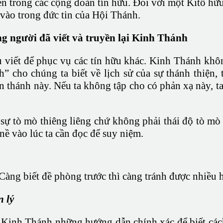
yền trong các cộng đoàn tín hữu. Đối với một Kitô h
 vào trong đức tin của Hội Thánh.
ng người đã viết và truyền lại Kinh Thánh
u viết để phục vụ các tín hữu khác. Kinh Thánh khô
 cho chúng ta biết về lịch sử của sự thánh thiện, t
n thánh này. Nếu ta không tập cho có phản xạ này, 
sự tò mò thiêng liêng chứ không phải thái độ tò mò 
nề vào lúc ta cần đọc để suy niệm.
àng biết đề phòng trước thì càng tránh được nhiều 
 lý
g Kinh Thánh những hướng dẫn chính xác để biết cá