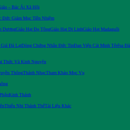
Giáo – Bác Ái Xã Hội
c Đức Giám Mục Tiền Nhiệm
n Dương
Giáo Hạt Đạ Tông
Giáo Hạt Di Linh
Giáo Hạt Madaguôi
Giá Đà Lạt
Dòng Chứng Nhân Đức Tin
Đan Viện Cát Minh Têrêsa Đà
i Thức Và Kinh Nguyện
ruyền Thông
Thánh Nhạc
Tham Khảo Mục Vụ
hông
 Phận
Kinh Thánh
iên
Thiếu Nhi Thánh Thể
Tài Liệu Khác