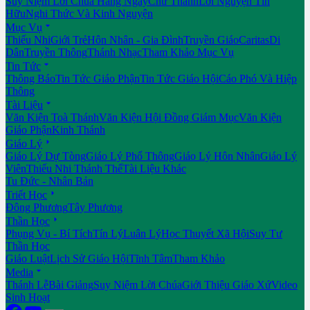
Suy Niệm Lời Chúa Hằng Ngày
Chư Thánh
Lời Nguyện Tín
Hữu
Nghi Thức Và Kinh Nguyện

Mục Vụ
Thiếu Nhi
Giới Trẻ
Hôn Nhân - Gia Đình
Truyền Giáo
Caritas
Di
Dân
Truyền Thông
Thánh Nhạc
Tham Khảo Mục Vụ

Tin Tức
Thông Báo
Tin Tức Giáo Phận
Tin Tức Giáo Hội
Cáo Phó Và Hiệp
Thông

Tài Liệu
Văn Kiện Toà Thánh
Văn Kiện Hội Đồng Giám Mục
Văn Kiện
Giáo Phận
Kinh Thánh

Giáo Lý
Giáo Lý Dự Tòng
Giáo Lý Phổ Thông
Giáo Lý Hôn Nhân
Giáo Lý
Viên
Thiếu Nhi Thánh Thể
Tài Liệu Khác
Tu Đức - Nhân Bản

Triết Học
Đông Phương
Tây Phương

Thần Học
Phụng Vụ - Bí Tích
Tín Lý
Luân Lý
Học Thuyết Xã Hội
Suy Tư
Thần Học
Giáo Luật
Lịch Sử Giáo Hội
Tĩnh Tâm
Tham Khảo

Media
Thánh Lễ
Bài Giảng
Suy Niệm Lời Chúa
Giới Thiệu Giáo Xứ
Video
Sinh Hoạt