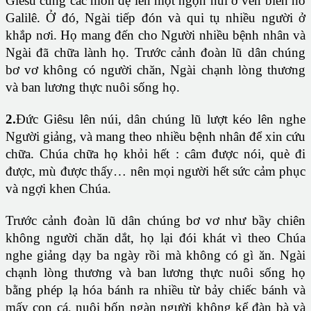
Giêsu cùng các môn đệ lên một ngọn núi ở ven biển hồ
Galilê. Ở đó, Ngài tiếp đón và qui tụ nhiều người ở
khắp nơi. Họ mang đến cho Người nhiều bệnh nhân và
Ngài đã chữa lành họ. Trước cảnh đoàn lũ dân chúng
bơ vơ không có người chăn, Ngài chạnh lòng thương
và ban lương thực nuôi sống họ.
2.
Đức Giêsu lên núi, dân chúng lũ lượt kéo lên nghe
Người giảng, và mang theo nhiều bệnh nhân để xin cứu
chữa. Chúa chữa họ khỏi hết : câm được nói, què đi
được, mù được thấy… nên mọi người hết sức cảm phục
và ngợi khen Chúa.
Trước cảnh đoàn lũ dân chúng bơ vơ như bầy chiên
không người chăn dắt, họ lại đói khát vì theo Chúa
nghe giảng dạy ba ngày rồi mà không có gì ăn. Ngài
chạnh lòng thương và ban lương thực nuôi sống họ
bằng phép lạ hóa bánh ra nhiều từ bảy chiếc bánh và
mấy con cá, nuôi bốn ngàn người không kể đàn bà và