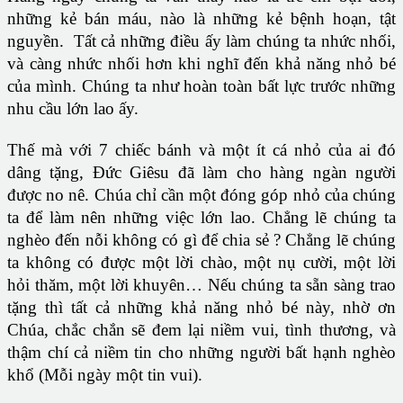
những kẻ bán máu, nào là những kẻ bệnh hoạn, tật
nguyền. Tất cả những điều ấy làm chúng ta nhức nhối,
và càng nhức nhối hơn khi nghĩ đến khả năng nhỏ bé
của mình. Chúng ta như hoàn toàn bất lực trước những
nhu cầu lớn lao ấy.
Thế mà với 7 chiếc bánh và một ít cá nhỏ của ai đó
dâng tặng, Đức Giêsu đã làm cho hàng ngàn người
được no nê. Chúa chỉ cần một đóng góp nhỏ của chúng
ta để làm nên những việc lớn lao. Chẳng lẽ chúng ta
nghèo đến nỗi không có gì để chia sẻ ? Chẳng lẽ chúng
ta không có được một lời chào, một nụ cười, một lời
hỏi thăm, một lời khuyên… Nếu chúng ta sẵn sàng trao
tặng thì tất cả những khả năng nhỏ bé này, nhờ ơn
Chúa, chắc chắn sẽ đem lại niềm vui, tình thương, và
thậm chí cả niềm tin cho những người bất hạnh nghèo
khổ (Mỗi ngày một tin vui).