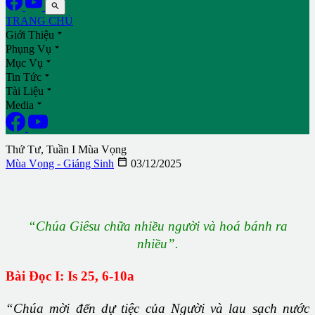

TRANG CHỦ

Giới Thiệu

Phụng Vụ

Mục Vụ

Tin Tức

Tài Liệu

Media
Thứ Tư, Tuần I Mùa Vọng

Mùa Vọng - Giáng Sinh
03/12/2025
“Chúa Giêsu chữa nhiều người và hoá bánh ra
nhiều”.
Bài Đọc I: Is 25, 6-10a
“Chúa mời đến dự tiệc của Người và lau sạch nước