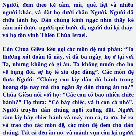
Người, đem theo kẻ câm, mù, què, liệt và nhiều
người khác, và đặt họ dưới chân Người. Người đã
chữa lành họ. Dân chúng kinh ngạc nhìn thấy kẻ
câm nói được, người què bước đi, người đui lại thấy,
và họ tôn vinh Thiên Chúa Israel.
Còn Chúa Giêsu kêu gọi các môn đệ mà phán: “Ta
thương xót đoàn lũ này, vì đã ba ngày, họ ở lại với
Ta, nhưng không có gì ăn. Ta không muốn cho họ
về bụng đói, sợ họ té xỉu dọc đàng”. Các môn đệ
thưa Người: “Chúng con lấy đâu đủ bánh trong
hoang địa này mà cho ngần ấy dân chúng ăn no?”
Chúa Giêsu nói với họ: “Các con có bao nhiêu chiếc
bánh?” Họ thưa: “Có bảy chiếc, và ít con cá nhỏ”.
Người truyền dân chúng ngồi xuống đất. Người
cầm lấy bảy chiếc bánh và mấy con cá, tạ ơn, bẻ ra
và trao cho các môn đệ, các môn đệ đem cho dân
chúng. Tất cả đều ăn no, và mảnh vụn còn lại người