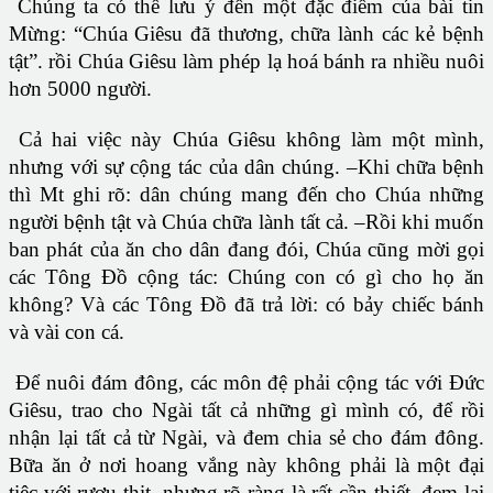
Chúng ta có thể lưu ý đến một đặc điểm của bài tin
Mừng: “Chúa Giêsu đã thương, chữa lành các kẻ bệnh
tật”. rồi Chúa Giêsu làm phép lạ hoá bánh ra nhiều nuôi
hơn 5000 người.
Cả hai việc này Chúa Giêsu không làm một mình,
nhưng với sự cộng tác của dân chúng. –Khi chữa bệnh
thì Mt ghi rõ: dân chúng mang đến cho Chúa những
người bệnh tật và Chúa chữa lành tất cả. –Rồi khi muốn
ban phát của ăn cho dân đang đói, Chúa cũng mời gọi
các Tông Đồ cộng tác: Chúng con có gì cho họ ăn
không? Và các Tông Đồ đã trả lời: có bảy chiếc bánh
và vài con cá.
Để nuôi đám đông, các môn đệ phải cộng tác với Đức
Giêsu, trao cho Ngài tất cả những gì mình có, để rồi
nhận lại tất cả từ Ngài, và đem chia sẻ cho đám đông.
Bữa ăn ở nơi hoang vắng này không phải là một đại
tiệc với rượu thịt, nhưng rõ ràng là rất cần thiết, đem lại