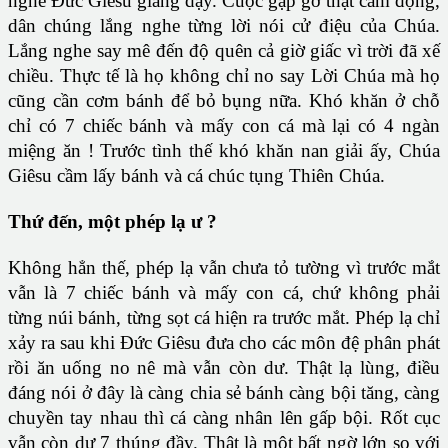
nghe Đức Giêsu giảng dạy. Cuộc gặp gỡ thật cảm động,
dân chúng lắng nghe từng lời nói cử điệu của Chúa.
Lắng nghe say mê đến độ quên cả giờ giấc vì trời đã xế
chiều. Thực tế là họ không chỉ no say Lời Chúa mà họ
cũng cần cơm bánh để bỏ bụng nữa. Khó khăn ở chỗ
chỉ có 7 chiếc bánh và mấy con cá mà lại có 4 ngàn
miệng ăn ! Trước tình thế khó khăn nan giải ấy, Chúa
Giêsu cầm lấy bánh và cá chúc tụng Thiên Chúa.
Thứ đến, một phép lạ ư ?
Không hẳn thế, phép lạ vẫn chưa tỏ tường vì trước mắt
vẫn là 7 chiếc bánh và mấy con cá, chứ không phải
từng núi bánh, từng sọt cá hiện ra trước mắt. Phép lạ chỉ
xảy ra sau khi Đức Giêsu đưa cho các môn đệ phân phát
rồi ăn uống no nê mà vẫn còn dư. Thật lạ lùng, điều
đáng nói ở đây là càng chia sẻ bánh càng bội tăng, càng
chuyền tay nhau thì cá càng nhân lên gấp bội. Rốt cục
vẫn còn dư 7 thúng đầy. Thật là một bất ngờ lớn so với