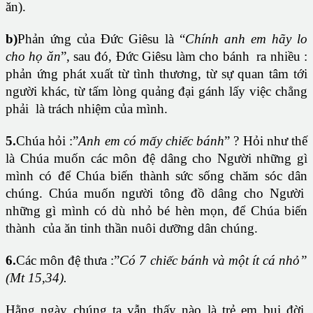
ăn).
b)
Phản ứng của Đức Giêsu là “
Chính anh em hãy lo
cho họ ăn
”, sau đó, Đức Giêsu làm cho bánh ra nhiều :
phản ứng phát xuất từ tình thương, từ sự quan tâm tới
người khác, từ tấm lòng quảng đại gánh lấy việc chẳng
phải là trách nhiệm của mình.
5.
Chúa hỏi :”
Anh em có mấy chiếc bánh
” ? Hỏi như thế
là Chúa muốn các môn đệ dâng cho Người những gì
mình có để Chúa biến thành sức sống chăm sóc dân
chúng. Chúa muốn người tông đồ dâng cho Người
những gì mình có dù nhỏ bé hèn mọn, để Chúa biến
thành của ăn tinh thần nuôi dưỡng dân chúng.
6.
Các môn đệ thưa :”
Có 7 chiếc bánh và một ít cá nhỏ”
(Mt 15,34).
Hằng ngày chúng ta vẫn thấy nào là trẻ em bụi đời,