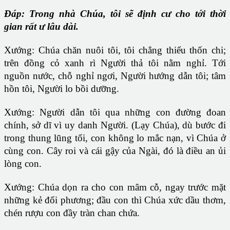
Ðáp:
Trong nhà Chúa, tôi sẽ định cư cho tới thời
gian rất ư lâu dài.
Xướng: Chúa chăn nuôi tôi, tôi chẳng thiếu thốn chi;
trên đồng cỏ xanh rì Người thả tôi nằm nghỉ. Tới
nguồn nước, chỗ nghỉ ngơi, Người hướng dẫn tôi; tâm
hồn tôi, Người lo bồi dưỡng.
Xướng: Người dẫn tôi qua những con đường đoan
chính, sở dĩ vì uy danh Người. (Lạy Chúa), dù bước đi
trong thung lũng tối, con không lo mắc nạn, vì Chúa ở
cùng con. Cây roi và cái gậy của Ngài, đó là điều an ủi
lòng con.
Xướng: Chúa dọn ra cho con mâm cỗ, ngay trước mặt
những kẻ đối phương; đầu con thì Chúa xức dầu thơm,
chén rượu con đầy tràn chan chứa.