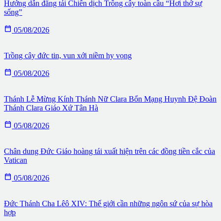
Hướng dẫn đăng tải Chiến dịch Trồng cây toàn cầu “Hơi thở sự
sống”

05/08/2026
Trồng cây đức tin, vun xới niềm hy vọng

05/08/2026
Thánh Lễ Mừng Kính Thánh Nữ Clara Bổn Mạng Huynh Đệ Đoàn
Thánh Clara Giáo Xứ Tân Hà

05/08/2026
Chân dung Đức Giáo hoàng tái xuất hiện trên các đồng tiền cắc của
Vatican

05/08/2026
Đức Thánh Cha Lêô XIV: Thế giới cần những ngôn sứ của sự hòa
hợp