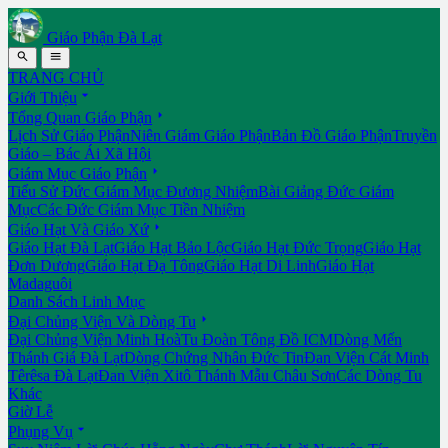
Giáo Phận Đà Lạt


TRANG CHỦ

Giới Thiệu

Tổng Quan Giáo Phận
Lịch Sử Giáo Phận
Niên Giám Giáo Phận
Bản Đồ Giáo Phận
Truyền
Giáo – Bác Ái Xã Hội

Giám Mục Giáo Phận
Tiểu Sử Đức Giám Mục Đương Nhiệm
Bài Giảng Đức Giám
Mục
Các Đức Giám Mục Tiền Nhiệm

Giáo Hạt Và Giáo Xứ
Giáo Hạt Đà Lạt
Giáo Hạt Bảo Lộc
Giáo Hạt Đức Trọng
Giáo Hạt
Đơn Dương
Giáo Hạt Đạ Tông
Giáo Hạt Di Linh
Giáo Hạt
Madaguôi
Danh Sách Linh Mục

Đại Chủng Viện Và Dòng Tu
Đại Chủng Viện Minh Hoà
Tu Đoàn Tông Đồ ICM
Dòng Mến
Thánh Giá Đà Lạt
Dòng Chứng Nhân Đức Tin
Đan Viện Cát Minh
Têrêsa Đà Lạt
Đan Viện Xitô Thánh Mẫu Châu Sơn
Các Dòng Tu
Khác
Giờ Lễ

Phụng Vụ