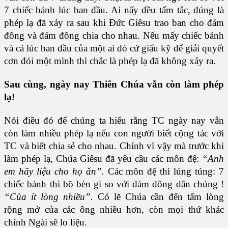
7 chiếc bánh lúc ban đầu. Ai nấy đều tấm tắc, đúng là
phép lạ đã xảy ra sau khi Đức Giêsu trao ban cho đám
đông và đám đông chia cho nhau. Nếu mấy chiếc bánh
và cá lúc ban đầu của một ai đó cứ giấu kỹ để giải quyết
cơn đói một mình thì chắc là phép lạ đã không xảy ra.
Sau cùng, ngày nay Thiên Chúa vẫn còn làm phép
lạ!
Nói điều đó để chúng ta hiểu rằng TC ngày nay vẫn
còn làm nhiều phép lạ nếu con người biết cộng tác với
TC và biết chia sẻ cho nhau. Chính vì vậy mà trước khi
làm phép lạ, Chúa Giêsu đã yêu cầu các môn đệ:
“Anh
em hãy liệu cho họ ăn”.
Các môn đệ thì lúng túng: 7
chiếc bánh thì bõ bèn gì so với đám đông dân chúng !
“Của ít lòng nhiều”.
Có lẽ Chúa cần đến tấm lòng
rộng mở của các ông nhiều hơn, còn mọi thứ khác
chính Ngài sẽ lo liệu.