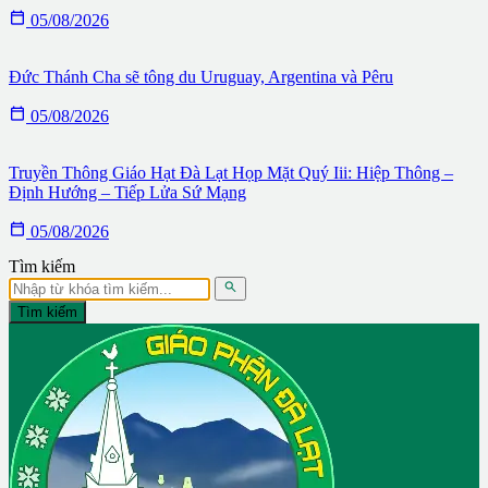

05/08/2026
Đức Thánh Cha sẽ tông du Uruguay, Argentina và Pêru

05/08/2026
Truyền Thông Giáo Hạt Đà Lạt Họp Mặt Quý Iii: Hiệp Thông –
Định Hướng – Tiếp Lửa Sứ Mạng

05/08/2026
Tìm kiếm

Tìm kiếm