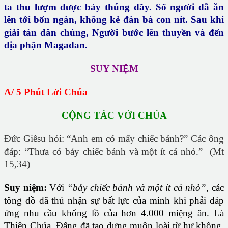
ta thu lượm được bảy thúng đầy. Số người đã ăn
lên tới bốn ngàn, không kẻ đàn bà con nít. Sau khi
giải tán dân chúng, Người bước lên thuyền và đến
địa phận Magađan.
SUY NIỆM
A/ 5 Phút Lời Chúa
CỘNG TÁC VỚI CHÚA
Đức Giêsu hỏi: “Anh em có mấy chiếc bánh?” Các ông
đáp: “Thưa có bảy chiếc bánh và một ít cá nhỏ.” (Mt
15,34)
Suy niệm
:
Với
“bảy chiếc bánh và một ít cá nhỏ”
, các
tông đồ đã thú nhận sự bất lực của mình khi phải đáp
ứng nhu cầu khổng lồ của hơn 4.000 miệng ăn. Là
Thiên Chúa, Đấng đã tạo dựng muôn loài từ hư không,