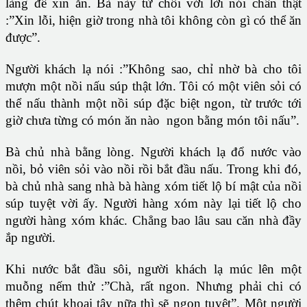
làng để xin ăn. Bà này từ chối với lời nói chân thật
:”Xin lỗi, hiện giờ trong nhà tôi không còn gì có thể ăn
được”.
Người khách lạ nói :”Không sao, chỉ nhờ bà cho tôi
mượn một nồi nấu súp thật lớn. Tôi có một viên sỏi có
thể nấu thành một nồi súp đặc biệt ngon, từ trước tới
giờ chưa từng có món ăn nào ngon bằng món tôi nấu”.
Bà chủ nhà bằng lòng. Người khách lạ đổ nước vào
nồi, bỏ viên sỏi vào nồi rồi bắt đầu nấu. Trong khi đó,
bà chủ nhà sang nhà bà hàng xóm tiết lộ bí mật của nồi
súp tuyệt vời ấy. Người hàng xóm này lại tiết lộ cho
người hàng xóm khác. Chẳng bao lâu sau căn nhà đầy
ắp người.
Khi nước bắt đầu sôi, người khách lạ múc lên một
muỗng nếm thử :”Chà, rất ngon. Nhưng phải chi có
thêm chút khoai tây nữa thì sẽ ngon tuyệt”. Một người