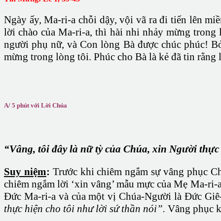
Ngày ấy, Ma-ri-a chỗi dậy, vội vã ra đi tiến lên mi
lời chào của Ma-ri-a, thì hài nhi nhảy mừng trong
người phụ nữ, và Con lòng Bà được chúc phúc! Bởi 
mừng trong lòng tôi. Phúc cho Bà là kẻ đã tin rằng
A/ 5 phút với Lời Chúa
“Vâng, tôi đây là nữ tỳ của Chúa, xin Người thực 
Suy niệm
:
Trước khi chiêm ngắm sự vâng phục Chú
chiêm ngắm lời ‘xin vâng’ mẫu mực của Mẹ Ma-ri-a, 
Đức Ma-ri-a và của một vị Chúa-Người là Đức Giê-
thực hiện cho tôi như lời sứ thần nói”.
Vâng phục kh