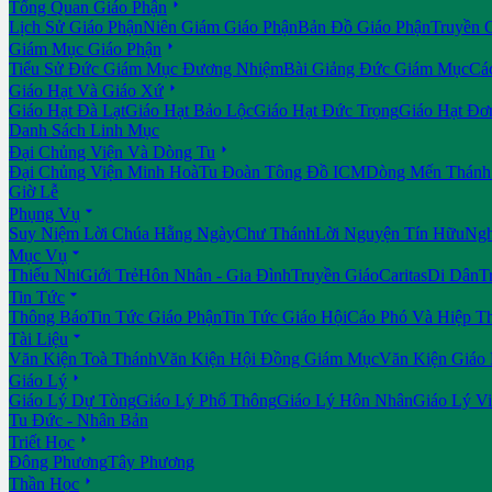

Tổng Quan Giáo Phận
Lịch Sử Giáo Phận
Niên Giám Giáo Phận
Bản Đồ Giáo Phận
Truyền 

Giám Mục Giáo Phận
Tiểu Sử Đức Giám Mục Đương Nhiệm
Bài Giảng Đức Giám Mục
Cá

Giáo Hạt Và Giáo Xứ
Giáo Hạt Đà Lạt
Giáo Hạt Bảo Lộc
Giáo Hạt Đức Trọng
Giáo Hạt Đơ
Danh Sách Linh Mục

Đại Chủng Viện Và Dòng Tu
Đại Chủng Viện Minh Hoà
Tu Đoàn Tông Đồ ICM
Dòng Mến Thánh 
Giờ Lễ

Phụng Vụ
Suy Niệm Lời Chúa Hằng Ngày
Chư Thánh
Lời Nguyện Tín Hữu
Ngh

Mục Vụ
Thiếu Nhi
Giới Trẻ
Hôn Nhân - Gia Đình
Truyền Giáo
Caritas
Di Dân
T

Tin Tức
Thông Báo
Tin Tức Giáo Phận
Tin Tức Giáo Hội
Cáo Phó Và Hiệp T

Tài Liệu
Văn Kiện Toà Thánh
Văn Kiện Hội Đồng Giám Mục
Văn Kiện Giáo

Giáo Lý
Giáo Lý Dự Tòng
Giáo Lý Phổ Thông
Giáo Lý Hôn Nhân
Giáo Lý V
Tu Đức - Nhân Bản

Triết Học
Đông Phương
Tây Phương

Thần Học