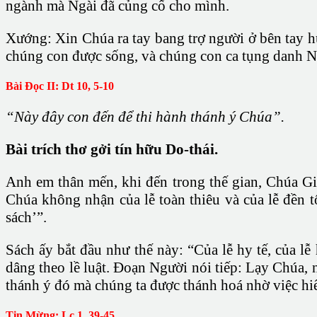
ngành mà Ngài đã củng cố cho mình.
Xướng: Xin Chúa ra tay bang trợ người ở bên tay 
chúng con được sống, và chúng con ca tụng danh N
Bài Ðọc II: Dt 10, 5-10
“Này đây con đến để thi hành thánh ý Chúa”.
Bài trích thơ gởi tín hữu Do-thái.
Anh em thân mến, khi đến trong thế gian, Chúa Gi
Chúa không nhận của lễ toàn thiêu và của lễ đền t
sách’”.
Sách ấy bắt đầu như thế này: “Của lễ hy tế, của l
dâng theo lề luật. Ðoạn Người nói tiếp: Lạy Chúa, n
thánh ý đó mà chúng ta được thánh hoá nhờ việc hi
Tin Mừng: Lc 1, 39-45