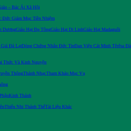
Giáo – Bác Ái Xã Hội
c Đức Giám Mục Tiền Nhiệm
n Dương
Giáo Hạt Đạ Tông
Giáo Hạt Di Linh
Giáo Hạt Madaguôi
Giá Đà Lạt
Dòng Chứng Nhân Đức Tin
Đan Viện Cát Minh Têrêsa Đà
i Thức Và Kinh Nguyện
ruyền Thông
Thánh Nhạc
Tham Khảo Mục Vụ
hông
 Phận
Kinh Thánh
iên
Thiếu Nhi Thánh Thể
Tài Liệu Khác