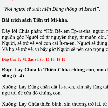
“Nơi ngươi sẽ xuất hiện Ðấng thống trị Israel”.
Bài trích sách Tiên tri Mi-kha.
Ðây lời Chúa phán: “Hỡi Bê-lem Ép-ra-tha, ngươi n
nguồn gốc Người có từ nguyên thuỷ, từ muôn đời. V
Người, sẽ trở về với con cái Ít-ra-en. Người sẽ đứ
Và họ sẽ trở về, vì bấy giờ Người sẽ nên cao trọng c
Ðáp Ca: Tv 79, 2ac và 3b. 15-16. 18-19
Ðáp: Lạy Chúa là Thiên Chúa chúng con, xin ch
sống (c. 4).
Xướng: Lạy Ðấng chăn dắt Ít-ra-en, xin hãy lắng ta
ngự tới để cứu độ chúng con.
Xướng: Lạy Chúa thiên binh, xin thương trở lại, từ