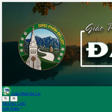
Giáo Phận Đà Lạt


TRANG CHỦ

Giới Thiệu