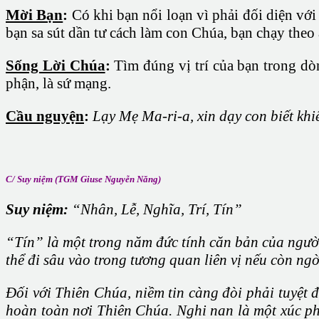
Mời Bạn
:
Có khi bạn nổi loạn vì phải đối diện vớ
bạn sa sút dần tư cách làm con Chúa, bạn chạy theo 
Sống Lời Chúa
:
Tìm đúng vị trí của bạn trong dòn
phận, là sứ mạng.
Cầu nguyện
:
Lạy Mẹ Ma-ri-a, xin dạy con biết kh
C/ Suy niệm (TGM Giuse Nguyễn Năng)
Suy niệm:
“Nhân, Lễ, Nghĩa, Trí, Tín”
“Tín” là một trong năm đức tính căn bản của người
thể đi sâu vào trong tương quan liên vị nếu còn ng
Ðối với Thiên Chúa, niềm tin càng đòi phải tuyệt 
hoàn toàn nơi Thiên Chúa. Nghi nan là một xúc ph