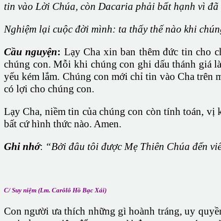
tin vào Lời Chúa, còn Dacaria phải bất hạnh vì đã 
Nghiệm lại cuộc đời mình: ta thấy thế nào khi chún
Cầu nguyện
:
Lạy Cha xin ban thêm đức tin cho ch
chúng con. Mỗi khi chúng con ghi dấu thánh giá l
yếu kém lắm. Chúng con mới chỉ tin vào Cha trên m
có lợi cho chúng con.
Lạy Cha, niềm tin của chúng con còn tính toán, vị
bất cứ hình thức nào. Amen.
Ghi nhớ
:
“Bởi đâu tôi được Mẹ Thiên Chúa đến viế
C/ Suy niệm (Lm. Carôlô Hồ Bạc Xái)
Con người ưa thích những gì hoành tráng, uy quyền,