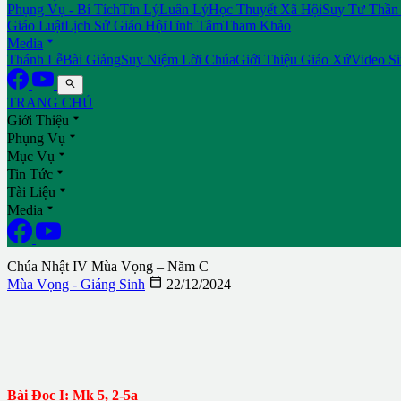
Phụng Vụ - Bí Tích
Tín Lý
Luân Lý
Học Thuyết Xã Hội
Suy Tư Thần
Giáo Luật
Lịch Sử Giáo Hội
Tĩnh Tâm
Tham Khảo

Media
Thánh Lễ
Bài Giảng
Suy Niệm Lời Chúa
Giới Thiệu Giáo Xứ
Video S

TRANG CHỦ

Giới Thiệu

Phụng Vụ

Mục Vụ

Tin Tức

Tài Liệu

Media
Chúa Nhật IV Mùa Vọng – Năm C

Mùa Vọng - Giáng Sinh
22/12/2024
Bài Ðọc I: Mk 5, 2-5a