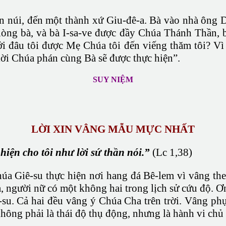
ền núi, đến một thành xứ Giu-đê-a. Bà vào nhà ông D
 lòng bà, và bà I-sa-ve được đầy Chúa Thánh Thần, 
đâu tôi được Mẹ Chúa tôi đến viếng thăm tôi? Vì nà
 lời Chúa phán cùng Bà sẽ được thực hiện”.
SUY NIỆM
LỜI XIN VÂNG MẪU MỰC NHẤT
hiện cho tôi như lời sứ thần nói.”
(Lc 1,38)
a Giê-su thực hiện nơi hang đá Bê-lem vì vâng th
người nữ có một không hai trong lịch sử cứu độ. Ơn
su. Cả hai đều vâng ý Chúa Cha trên trời. Vâng phụ
ông phải là thái độ thụ động, nhưng là hành vi ch