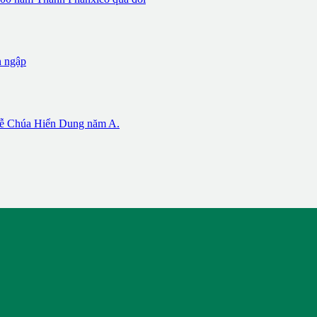
n ngập
 Chúa Hiển Dung năm A.