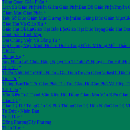

Tổng Quan Giáo Phận
Lịch Sử Giáo Phận
Niên Giám Giáo Phận
Bản Đồ Giáo Phận
Truyền 

Giám Mục Giáo Phận
Tiểu Sử Đức Giám Mục Đương Nhiệm
Bài Giảng Đức Giám Mục
Cá

Giáo Hạt Và Giáo Xứ
Giáo Hạt Đà Lạt
Giáo Hạt Bảo Lộc
Giáo Hạt Đức Trọng
Giáo Hạt Đơ
Danh Sách Linh Mục

Đại Chủng Viện Và Dòng Tu
Đại Chủng Viện Minh Hoà
Tu Đoàn Tông Đồ ICM
Dòng Mến Thánh 
Giờ Lễ

Phụng Vụ
Suy Niệm Lời Chúa Hằng Ngày
Chư Thánh
Lời Nguyện Tín Hữu
Ngh

Mục Vụ
Thiếu Nhi
Giới Trẻ
Hôn Nhân - Gia Đình
Truyền Giáo
Caritas
Di Dân
T

Tin Tức
Thông Báo
Tin Tức Giáo Phận
Tin Tức Giáo Hội
Cáo Phó Và Hiệp T

Tài Liệu
Văn Kiện Toà Thánh
Văn Kiện Hội Đồng Giám Mục
Văn Kiện Giáo

Giáo Lý
Giáo Lý Dự Tòng
Giáo Lý Phổ Thông
Giáo Lý Hôn Nhân
Giáo Lý V
Tu Đức - Nhân Bản

Triết Học
Đông Phương
Tây Phương

Thần Học