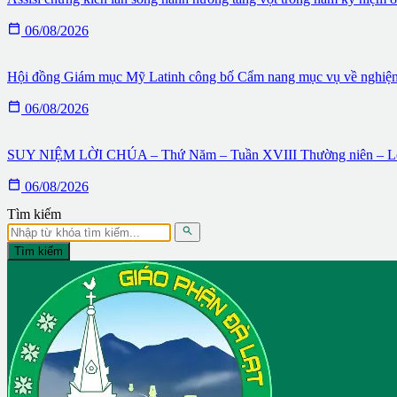

06/08/2026
Hội đồng Giám mục Mỹ Latinh công bố Cẩm nang mục vụ về nghiệ

06/08/2026
SUY NIỆM LỜI CHÚA – Thứ Năm – Tuần XVIII Thường niên – Lễ

06/08/2026
Tìm kiếm

Tìm kiếm