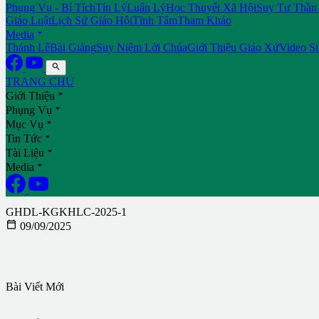
Phụng Vụ - Bí Tích
Tín Lý
Luân Lý
Học Thuyết Xã Hội
Suy Tư Thần
Giáo Luật
Lịch Sử Giáo Hội
Tĩnh Tâm
Tham Khảo

Media
Thánh Lễ
Bài Giảng
Suy Niệm Lời Chúa
Giới Thiệu Giáo Xứ
Video S

TRANG CHỦ

Giới Thiệu

Phụng Vụ

Mục Vụ

Tin Tức

Tài Liệu

Media
GHDL-KGKHLC-2025-1

09/09/2025
Bài Viết Mới