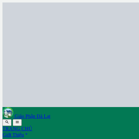
Giáo Phận Đà Lạt


TRANG CHỦ

Giới Thiệu