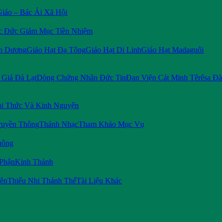
Giáo – Bác Ái Xã Hội
c Đức Giám Mục Tiền Nhiệm
n Dương
Giáo Hạt Đạ Tông
Giáo Hạt Di Linh
Giáo Hạt Madaguôi
Giá Đà Lạt
Dòng Chứng Nhân Đức Tin
Đan Viện Cát Minh Têrêsa Đà
i Thức Và Kinh Nguyện
ruyền Thông
Thánh Nhạc
Tham Khảo Mục Vụ
hông
 Phận
Kinh Thánh
iên
Thiếu Nhi Thánh Thể
Tài Liệu Khác