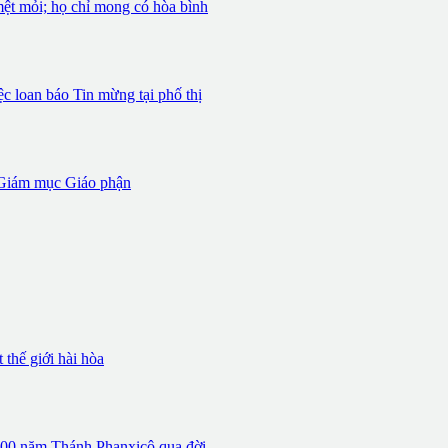
mệt mỏi; họ chỉ mong có hòa bình
 loan báo Tin mừng tại phố thị
iám mục Giáo phận
thế giới hài hòa
 800 năm Thánh Phanxicô qua đời