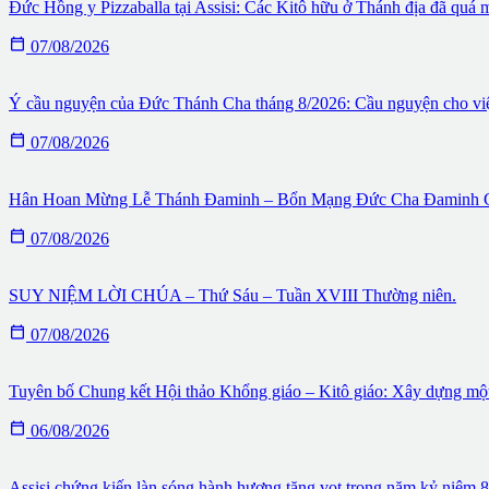
Đức Hồng y Pizzaballa tại Assisi: Các Kitô hữu ở Thánh địa đã quá 

07/08/2026
Ý cầu nguyện của Đức Thánh Cha tháng 8/2026: Cầu nguyện cho việc

07/08/2026
Hân Hoan Mừng Lễ Thánh Đaminh – Bổn Mạng Đức Cha Đaminh G

07/08/2026
SUY NIỆM LỜI CHÚA – Thứ Sáu – Tuần XVIII Thường niên.

07/08/2026
Tuyên bố Chung kết Hội thảo Khổng giáo – Kitô giáo: Xây dựng một 

06/08/2026
Assisi chứng kiến làn sóng hành hương tăng vọt trong năm kỷ niệm