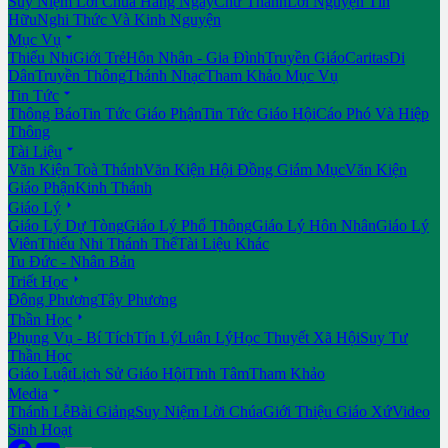
Suy Niệm Lời Chúa Hằng Ngày
Chư Thánh
Lời Nguyện Tín
Hữu
Nghi Thức Và Kinh Nguyện

Mục Vụ
Thiếu Nhi
Giới Trẻ
Hôn Nhân - Gia Đình
Truyền Giáo
Caritas
Di
Dân
Truyền Thông
Thánh Nhạc
Tham Khảo Mục Vụ

Tin Tức
Thông Báo
Tin Tức Giáo Phận
Tin Tức Giáo Hội
Cáo Phó Và Hiệp
Thông

Tài Liệu
Văn Kiện Toà Thánh
Văn Kiện Hội Đồng Giám Mục
Văn Kiện
Giáo Phận
Kinh Thánh

Giáo Lý
Giáo Lý Dự Tòng
Giáo Lý Phổ Thông
Giáo Lý Hôn Nhân
Giáo Lý
Viên
Thiếu Nhi Thánh Thể
Tài Liệu Khác
Tu Đức - Nhân Bản

Triết Học
Đông Phương
Tây Phương

Thần Học
Phụng Vụ - Bí Tích
Tín Lý
Luân Lý
Học Thuyết Xã Hội
Suy Tư
Thần Học
Giáo Luật
Lịch Sử Giáo Hội
Tĩnh Tâm
Tham Khảo

Media
Thánh Lễ
Bài Giảng
Suy Niệm Lời Chúa
Giới Thiệu Giáo Xứ
Video
Sinh Hoạt