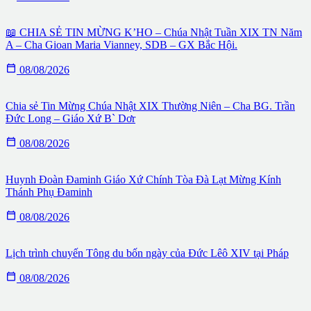
📖 CHIA SẺ TIN MỪNG K’HO – Chúa Nhật Tuần XIX TN Năm
A – Cha Gioan Maria Vianney, SDB – GX Bắc Hội.

08/08/2026
Chia sẻ Tin Mừng Chúa Nhật XIX Thường Niên – Cha BG. Trần
Đức Long – Giáo Xứ B` Dơr

08/08/2026
Huynh Đoàn Đaminh Giáo Xứ Chính Tòa Đà Lạt Mừng Kính
Thánh Phụ Đaminh

08/08/2026
Lịch trình chuyến Tông du bốn ngày của Đức Lêô XIV tại Pháp

08/08/2026