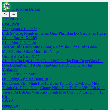
Giáo Phận Đà Lạt


TRANG CHỦ

Giới Thiệu

Tổng Quan Giáo Phận
Lịch Sử Giáo Phận
Niên Giám Giáo Phận
Bản Đồ Giáo Phận
Truyền
Giáo – Bác Ái Xã Hội

Giám Mục Giáo Phận
Tiểu Sử Đức Giám Mục Đương Nhiệm
Bài Giảng Đức Giám
Mục
Các Đức Giám Mục Tiền Nhiệm

Giáo Hạt Và Giáo Xứ
Giáo Hạt Đà Lạt
Giáo Hạt Bảo Lộc
Giáo Hạt Đức Trọng
Giáo Hạt
Đơn Dương
Giáo Hạt Đạ Tông
Giáo Hạt Di Linh
Giáo Hạt
Madaguôi
Danh Sách Linh Mục

Đại Chủng Viện Và Dòng Tu
Đại Chủng Viện Minh Hoà
Tu Đoàn Tông Đồ ICM
Dòng Mến
Thánh Giá Đà Lạt
Dòng Chứng Nhân Đức Tin
Đan Viện Cát Minh
Têrêsa Đà Lạt
Đan Viện Xitô Thánh Mẫu Châu Sơn
Các Dòng Tu
Khác
Giờ Lễ

Phụng Vụ