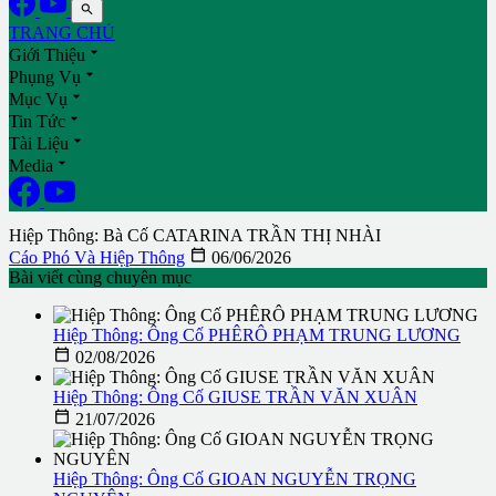

TRANG CHỦ

Giới Thiệu

Phụng Vụ

Mục Vụ

Tin Tức

Tài Liệu

Media
Hiệp Thông: Bà Cố CATARINA TRẦN THỊ NHÀI

Cáo Phó Và Hiệp Thông
06/06/2026
Bài viết cùng chuyên mục
Hiệp Thông: Ông Cố PHÊRÔ PHẠM TRUNG LƯƠNG

02/08/2026
Hiệp Thông: Ông Cố GIUSE TRẦN VĂN XUÂN

21/07/2026
Hiệp Thông: Ông Cố GIOAN NGUYỄN TRỌNG