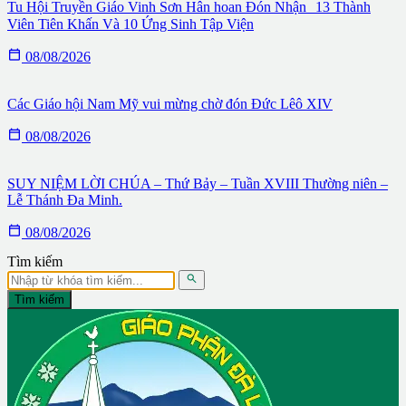
Tu Hội Truyền Giáo Vinh Sơn Hân hoan Đón Nhận 13 Thành
Viên Tiên Khấn Và 10 Ứng Sinh Tập Viện

08/08/2026
Các Giáo hội Nam Mỹ vui mừng chờ đón Đức Lêô XIV

08/08/2026
SUY NIỆM LỜI CHÚA – Thứ Bảy – Tuần XVIII Thường niên –
Lễ Thánh Đa Minh.

08/08/2026
Tìm kiếm

Tìm kiếm