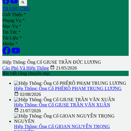

TRANG CHỦ

Giới Thiệu

Phụng Vụ

Mục Vụ

Tin Tức

Tài Liệu

Media
Hiệp Thông: Ông Cố GIUSE TRẦN ĐỨC LƯƠNG

Cáo Phó Và Hiệp Thông
21/05/2026
Bài viết cùng chuyên mục
Hiệp Thông: Ông Cố PHÊRÔ PHẠM TRUNG LƯƠNG

02/08/2026
Hiệp Thông: Ông Cố GIUSE TRẦN VĂN XUÂN

21/07/2026
Hiệp Thông: Ông Cố GIOAN NGUYỄN TRỌNG