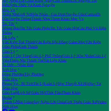
Suy Niệm Lời Chúa Hằng Ngày
Chư Thánh
Lời Nguyện Tín
Hữu
Nghi Thức Và Kinh Nguyện

Mục Vụ
Thiếu Nhi
Giới Trẻ
Hôn Nhân - Gia Đình
Truyền Giáo
Caritas
Di
Dân
Truyền Thông
Thánh Nhạc
Tham Khảo Mục Vụ

Tin Tức
Thông Báo
Tin Tức Giáo Phận
Tin Tức Giáo Hội
Cáo Phó Và Hiệp
Thông

Tài Liệu
Văn Kiện Toà Thánh
Văn Kiện Hội Đồng Giám Mục
Văn Kiện
Giáo Phận
Kinh Thánh

Giáo Lý
Giáo Lý Dự Tòng
Giáo Lý Phổ Thông
Giáo Lý Hôn Nhân
Giáo Lý
Viên
Thiếu Nhi Thánh Thể
Tài Liệu Khác
Tu Đức - Nhân Bản

Triết Học
Đông Phương
Tây Phương

Thần Học
Phụng Vụ - Bí Tích
Tín Lý
Luân Lý
Học Thuyết Xã Hội
Suy Tư
Thần Học
Giáo Luật
Lịch Sử Giáo Hội
Tĩnh Tâm
Tham Khảo

Media
Thánh Lễ
Bài Giảng
Suy Niệm Lời Chúa
Giới Thiệu Giáo Xứ
Video
Sinh Hoạt