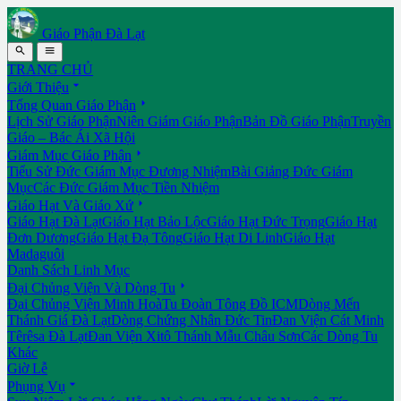
Giáo Phận Đà Lạt


TRANG CHỦ

Giới Thiệu

Tổng Quan Giáo Phận
Lịch Sử Giáo Phận
Niên Giám Giáo Phận
Bản Đồ Giáo Phận
Truyền
Giáo – Bác Ái Xã Hội

Giám Mục Giáo Phận
Tiểu Sử Đức Giám Mục Đương Nhiệm
Bài Giảng Đức Giám
Mục
Các Đức Giám Mục Tiền Nhiệm

Giáo Hạt Và Giáo Xứ
Giáo Hạt Đà Lạt
Giáo Hạt Bảo Lộc
Giáo Hạt Đức Trọng
Giáo Hạt
Đơn Dương
Giáo Hạt Đạ Tông
Giáo Hạt Di Linh
Giáo Hạt
Madaguôi
Danh Sách Linh Mục

Đại Chủng Viện Và Dòng Tu
Đại Chủng Viện Minh Hoà
Tu Đoàn Tông Đồ ICM
Dòng Mến
Thánh Giá Đà Lạt
Dòng Chứng Nhân Đức Tin
Đan Viện Cát Minh
Têrêsa Đà Lạt
Đan Viện Xitô Thánh Mẫu Châu Sơn
Các Dòng Tu
Khác
Giờ Lễ

Phụng Vụ