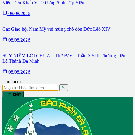
Viên Tiên Khấn Và 10 Ứng Sinh Tập Viện

08/08/2026
Các Giáo hội Nam Mỹ vui mừng chờ đón Đức Lêô XIV

08/08/2026
SUY NIỆM LỜI CHÚA – Thứ Bảy – Tuần XVIII Thường niên –
Lễ Thánh Đa Minh.

08/08/2026
Tìm kiếm

Tìm kiếm