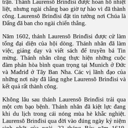
trận. Thánh Laurensô Brinđisi được hoan hô nhiệt
liệt, nhưng ngài chẳng bao giờ tự hào vì đã thành
công. Laurensô Brinđisi đặt tin tưởng nơi Chúa là
Đấng đã ban cho ngài chiến thắng.
Năm 1602, thánh Laurensô Brinđisi được cử làm
tổng đại diện của hội dòng. Thánh nhân đã làm
việc, giảng dạy và viết sách để truyền bá Tin
mừng. Thánh nhân cũng thực hiện những cuộc
đàm phán hòa bình quan trọng tại Munich ở Đức
và Mađriđ ở Tây Ban Nha. Các vị lãnh đạo của
những nơi này đã lắng nghe Laurensô Brinđisi và
kết quả rất thành công.
Không lâu sau thánh Laurensô Brinđisi trải qua
một cơn bạo bệnh. Thánh nhân đã kiệt lực đang
khi du lịch trong cái nóng mùa hè khắc nghiệt.
Laurensô Brinđisi qua đời vào đúng ngày kỷ niệm