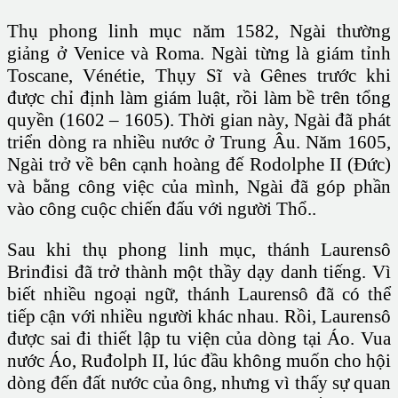
Thụ phong linh mục năm 1582, Ngài thường
giảng ở Venice và Roma. Ngài từng là giám tỉnh
Toscane, Vénétie, Thụy Sĩ và Gênes trước khi
được chỉ định làm giám luật, rồi làm bề trên tổng
quyền (1602 – 1605). Thời gian này, Ngài đã phát
triển dòng ra nhiều nước ở Trung Âu. Năm 1605,
Ngài trở về bên cạnh hoàng đế Rodolphe II (Đức)
và bằng công việc của mình, Ngài đã góp phần
vào công cuộc chiến đấu với người Thổ..
Sau khi thụ phong linh mục, thánh Laurensô
Brinđisi đã trở thành một thầy dạy danh tiếng. Vì
biết nhiều ngoại ngữ, thánh Laurensô đã có thể
tiếp cận với nhiều người khác nhau. Rồi, Laurensô
được sai đi thiết lập tu viện của dòng tại Áo. Vua
nước Áo, Ruđolph II, lúc đầu không muốn cho hội
dòng đến đất nước của ông, nhưng vì thấy sự quan