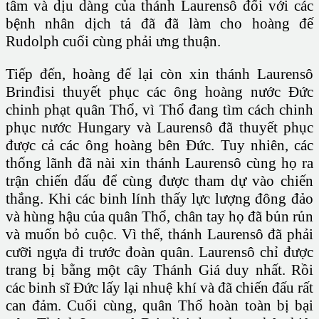
tâm và dịu dàng của thánh Laurensô đối với các
bệnh nhân dịch tả đã đã làm cho hoàng đế
Rudolph cuối cùng phải ưng thuận.
Tiếp đến, hoàng đế lại còn xin thánh Laurensô
Brinđisi thuyết phục các ông hoàng nước Đức
chinh phạt quân Thổ, vì Thổ đang tìm cách chinh
phục nước Hungary và Laurensô đã thuyết phục
được cả các ông hoàng bên Đức. Tuy nhiên, các
thống lãnh đã nài xin thánh Laurensô cùng họ ra
trận chiến đấu để cùng được tham dự vào chiến
thắng. Khi các binh lính thấy lực lượng đông đảo
và hùng hậu của quân Thổ, chân tay họ đã bủn rủn
và muốn bỏ cuộc. Vì thế, thánh Laurensô đã phải
cưỡi ngựa đi trước đoàn quân. Laurensô chỉ được
trang bị bằng một cây Thánh Giá duy nhất. Rồi
các binh sĩ Đức lấy lại nhuệ khí và đã chiến đấu rất
can đảm. Cuối cùng, quân Thổ hoàn toàn bị bại