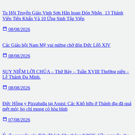
Tu Hội Truyền Giáo Vinh Sơn Hân hoan Đón Nhận 13 Thành
Viên Tiên Khấn Và 10 Ứng Sinh Tập Viện

08/08/2026
Các Giáo hội Nam Mỹ vui mừng chờ đón Đức Lêô XIV

08/08/2026
SUY NIỆM LỜI CHÚA – Thứ Bảy – Tuần XVIII Thường niên –
Lễ Thánh Đa Minh.

08/08/2026
Đức Hồng y Pizzaballa tại Assisi: Các Kitô hữu ở Thánh địa đã quá
mệt mỏi; họ chỉ mong có hòa bình

07/08/2026