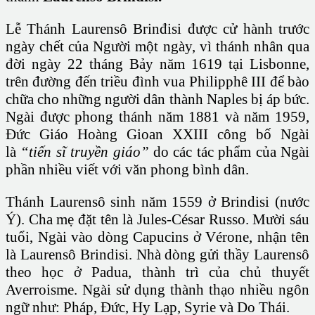
Lễ Thánh Laurensô Brinđisi được cử hành trước
ngày chết của Người một ngày, vì thánh nhân qua
đời ngày 22 tháng Bảy năm 1619 tại Lisbonne,
trên đường đến triều đình vua Philipphê III để bào
chữa cho những người dân thành Naples bị áp bức.
Ngài được phong thánh năm 1881 và năm 1959,
Đức Giáo Hoàng Gioan XXIII công bố Ngài
là
“tiến sĩ truyền giáo”
do các tác phẩm của Ngài
phần nhiều viết với văn phong bình dân.
Thánh Laurensô sinh năm 1559 ở Brindisi (nước
Ý). Cha mẹ đặt tên là Jules-César Russo. Mười sáu
tuổi, Ngài vào dòng Capucins ở Vérone, nhận tên
là Laurensô Brindisi. Nhà dòng gửi thầy Laurensô
theo học ở Padua, thành trì của chủ thuyết
Averroisme. Ngài sử dụng thành thạo nhiều ngôn
ngữ như: Pháp, Đức, Hy Lạp, Syrie và Do Thái.