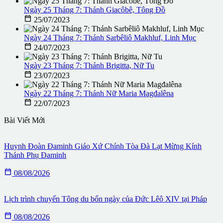
Ngày 25 Tháng 7: Thánh Giacôbê, Tông Đồ

25/07/2023
Ngày 24 Tháng 7: Thánh Sarbêliô Makhluf, Linh Mục

24/07/2023
Ngày 23 Tháng 7: Thánh Brigitta, Nữ Tu

23/07/2023
Ngày 22 Tháng 7: Thánh Nữ Maria Magđalêna

22/07/2023
Bài Viết Mới
Huynh Đoàn Đaminh Giáo Xứ Chính Tòa Đà Lạt Mừng Kính
Thánh Phụ Đaminh

08/08/2026
Lịch trình chuyến Tông du bốn ngày của Đức Lêô XIV tại Pháp

08/08/2026