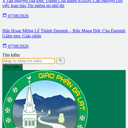
Ý cầu nguyện của Đức Thánh Cha tháng 8/2026: Cầu nguyện cho
việc loan báo Tin mừng tại phố thị

07/08/2026
Hân Hoan Mừng Lễ Thánh Đaminh – Bổn Mạng Đức Cha Đaminh
Giám mục Giáo phận

07/08/2026
Tìm kiếm

Tìm kiếm