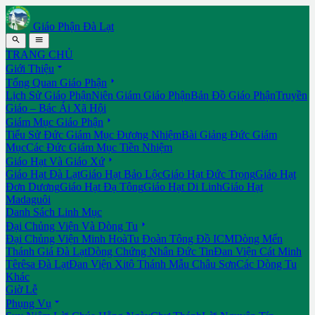
Giáo Phận Đà Lạt


TRANG CHỦ

Giới Thiệu

Tổng Quan Giáo Phận
Lịch Sử Giáo Phận
Niên Giám Giáo Phận
Bản Đồ Giáo Phận
Truyền
Giáo – Bác Ái Xã Hội

Giám Mục Giáo Phận
Tiểu Sử Đức Giám Mục Đương Nhiệm
Bài Giảng Đức Giám
Mục
Các Đức Giám Mục Tiền Nhiệm

Giáo Hạt Và Giáo Xứ
Giáo Hạt Đà Lạt
Giáo Hạt Bảo Lộc
Giáo Hạt Đức Trọng
Giáo Hạt
Đơn Dương
Giáo Hạt Đạ Tông
Giáo Hạt Di Linh
Giáo Hạt
Madaguôi
Danh Sách Linh Mục

Đại Chủng Viện Và Dòng Tu
Đại Chủng Viện Minh Hoà
Tu Đoàn Tông Đồ ICM
Dòng Mến
Thánh Giá Đà Lạt
Dòng Chứng Nhân Đức Tin
Đan Viện Cát Minh
Têrêsa Đà Lạt
Đan Viện Xitô Thánh Mẫu Châu Sơn
Các Dòng Tu
Khác
Giờ Lễ

Phụng Vụ