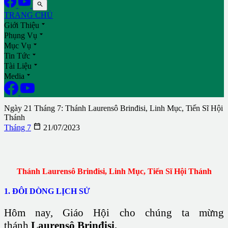

TRANG CHỦ

Giới Thiệu

Phụng Vụ

Mục Vụ

Tin Tức

Tài Liệu

Media
Ngày 21 Tháng 7: Thánh Laurensô Brinđisi, Linh Mục, Tiến Sĩ Hội
Thánh

Tháng 7
21/07/2023
Thánh Laurensô Brinđisi, Linh Mục, Tiến Sĩ Hội Thánh
1. ĐÔI DÒNG LỊCH SỬ
Hôm nay, Giáo Hội cho chúng ta mừng
thánh
Laurensô Brinđisi.