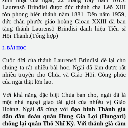
sinh nhật của ngài, 22 tháng Bảy năm 1619.
Laurensô Brinđisi được đức thánh cha Lêô XIII
tôn phong hiển thánh năm 1881. Đến năm 1959,
đức chân phước giáo hoàng Gioan XXIII đã ban
tặng thánh Laurensô Brinđisi danh hiệu Tiến sĩ
Hội Thánh.(Tổng hợp)
2. BÀI HỌC
Cuộc đời của thánh Laurensô Brinđisi để lại cho
chúng ta rất nhiều bài học. Ngài đã làm được rất
nhiều truyện cho Chúa và Giáo Hội. Công phúc
của ngài thật lớn lao.
Với khả năng đặc biệt Chúa ban cho, ngài đã là
một nhà ngoại giao tài giỏi của nhiều vị Giáo
Hoàng. Ngài đã cùng với
đạo binh Thánh giá
dẫn đầu đoàn quân Hung Gia Lợi (Hungari)
chống lại quân Thổ Nhĩ Kỳ. Với thánh giá cầm