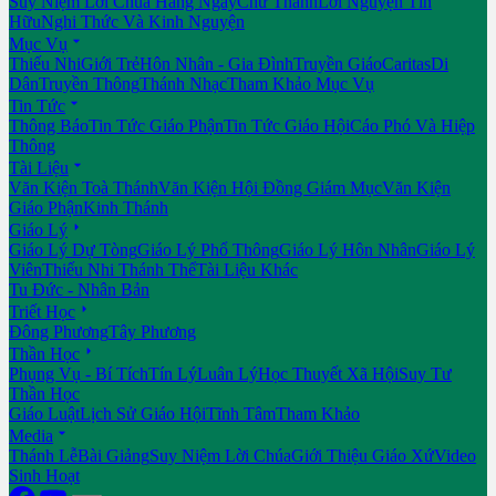
Suy Niệm Lời Chúa Hằng Ngày
Chư Thánh
Lời Nguyện Tín
Hữu
Nghi Thức Và Kinh Nguyện

Mục Vụ
Thiếu Nhi
Giới Trẻ
Hôn Nhân - Gia Đình
Truyền Giáo
Caritas
Di
Dân
Truyền Thông
Thánh Nhạc
Tham Khảo Mục Vụ

Tin Tức
Thông Báo
Tin Tức Giáo Phận
Tin Tức Giáo Hội
Cáo Phó Và Hiệp
Thông

Tài Liệu
Văn Kiện Toà Thánh
Văn Kiện Hội Đồng Giám Mục
Văn Kiện
Giáo Phận
Kinh Thánh

Giáo Lý
Giáo Lý Dự Tòng
Giáo Lý Phổ Thông
Giáo Lý Hôn Nhân
Giáo Lý
Viên
Thiếu Nhi Thánh Thể
Tài Liệu Khác
Tu Đức - Nhân Bản

Triết Học
Đông Phương
Tây Phương

Thần Học
Phụng Vụ - Bí Tích
Tín Lý
Luân Lý
Học Thuyết Xã Hội
Suy Tư
Thần Học
Giáo Luật
Lịch Sử Giáo Hội
Tĩnh Tâm
Tham Khảo

Media
Thánh Lễ
Bài Giảng
Suy Niệm Lời Chúa
Giới Thiệu Giáo Xứ
Video
Sinh Hoạt