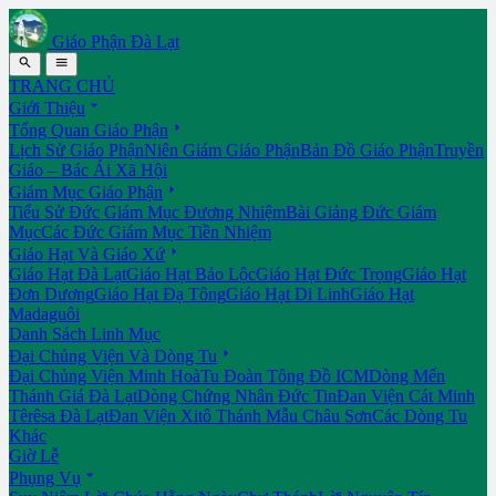
Giáo Phận Đà Lạt


TRANG CHỦ

Giới Thiệu

Tổng Quan Giáo Phận
Lịch Sử Giáo Phận
Niên Giám Giáo Phận
Bản Đồ Giáo Phận
Truyền
Giáo – Bác Ái Xã Hội

Giám Mục Giáo Phận
Tiểu Sử Đức Giám Mục Đương Nhiệm
Bài Giảng Đức Giám
Mục
Các Đức Giám Mục Tiền Nhiệm

Giáo Hạt Và Giáo Xứ
Giáo Hạt Đà Lạt
Giáo Hạt Bảo Lộc
Giáo Hạt Đức Trọng
Giáo Hạt
Đơn Dương
Giáo Hạt Đạ Tông
Giáo Hạt Di Linh
Giáo Hạt
Madaguôi
Danh Sách Linh Mục

Đại Chủng Viện Và Dòng Tu
Đại Chủng Viện Minh Hoà
Tu Đoàn Tông Đồ ICM
Dòng Mến
Thánh Giá Đà Lạt
Dòng Chứng Nhân Đức Tin
Đan Viện Cát Minh
Têrêsa Đà Lạt
Đan Viện Xitô Thánh Mẫu Châu Sơn
Các Dòng Tu
Khác
Giờ Lễ

Phụng Vụ