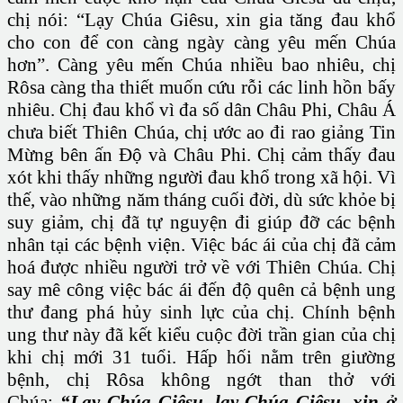
chị nói: “Lạy Chúa Giêsu, xin gia tăng đau khổ
cho con để con càng ngày càng yêu mến Chúa
hơn”. Càng yêu mến Chúa nhiều bao nhiêu, chị
Rôsa càng tha thiết muốn cứu rỗi các linh hồn bấy
nhiêu. Chị đau khổ vì đa số dân Châu Phi, Châu Á
chưa biết Thiên Chúa, chị ước ao đi rao giảng Tin
Mừng bên ấn Độ và Châu Phi. Chị cảm thấy đau
xót khi thấy những người đau khổ trong xã hội. Vì
thế, vào những năm tháng cuối đời, dù sức khỏe bị
suy giảm, chị đã tự nguyện đi giúp đỡ các bệnh
nhân tại các bệnh viện. Việc bác ái của chị đã cảm
hoá được nhiều người trở về với Thiên Chúa. Chị
say mê công việc bác ái đến độ quên cả bệnh ung
thư đang phá hủy sinh lực của chị. Chính bệnh
ung thư này đã kết kiểu cuộc đời trần gian của chị
khi chị mới 31 tuổi. Hấp hối nằm trên giường
bệnh, chị Rôsa không ngớt than thở với
Chúa:
“Lạy Chúa Giêsu, lạy Chúa Giêsu, xin ở