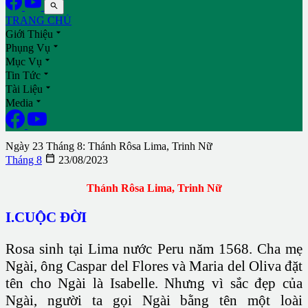

TRANG CHỦ

Giới Thiệu

Phụng Vụ

Mục Vụ

Tin Tức

Tài Liệu

Media
Ngày 23 Tháng 8: Thánh Rôsa Lima, Trinh Nữ

Tháng 8
23/08/2023
Thánh Rôsa Lima, Trinh Nữ
I.CUỘC ĐỜI
Rosa sinh tại Lima nước Peru năm 1568. Cha mẹ
Ngài, ông Caspar del Flores và Maria del Oliva đặt
tên cho Ngài là Isabelle. Nhưng vì sắc đẹp của
Ngài, người ta gọi Ngài bằng tên một loài