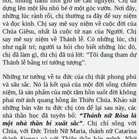
nói, nhưng dành thời giờ để cầu nguyện. Chị đã
dựng lên một lều nhỏ bé ở một góc vườn. Nơi đây,
những lúc rảnh rỗi, chị thường ra đây để suy niệm
và đọc kinh. Chị say mê suy niệm về cuộc đời của
Chúa Giêsu, nhất là cuộc tử nạn của Người. Chị
say mê suy niệm về Thánh lễ. Có những lúc, chị
như ngất trí; người ta hỏi cho biết những lúc đó,
chị đã làm gì, thì chị đã trả lời: “Tôi đang tham dự
Thánh lễ bằng trí tưởng tượng”.
Những tư tưởng về tu đức của chị thật phong phú
và sâu sắc. Nó là kết quả của một đời sống chiêm
niệm, là sản phẩm của một tâm hồn suốt đời không
phai mờ ánh quang hồng ân Thiên Chúa. Khảo sát
những bản văn tu đức chị còn để lại sau này, các
nhà thần học đã tuyên bố:
“Thánh nữ Rôsa là
một nhà thần bí xuất sắc”
. Chị chỉ sống với
Chúa, với Đức Trinh Nữ Maria, thánh nữ Catarina
thành Sienna và với Thiên thần bản mệnh. Nhờ