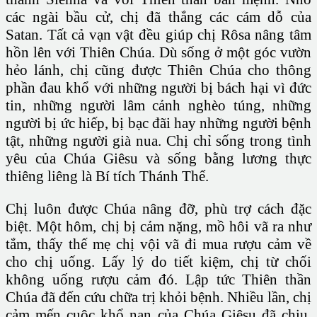
các ngài bầu cử, chị đã thắng các cám dỗ của
Satan. Tất cả vạn vật đều giúp chị Rôsa nâng tâm
hồn lên với Thiên Chúa. Dù sống ở một góc vườn
hẻo lánh, chị cũng được Thiên Chúa cho thông
phần đau khổ với những người bị bách hại vì đức
tin, những người lâm cảnh nghèo túng, những
người bị ức hiếp, bị bạc đãi hay những người bệnh
tật, những người già nua. Chị chỉ sống trong tình
yêu của Chúa Giêsu và sống bằng lương thực
thiêng liêng là Bí tích Thánh Thể.
Chị luôn được Chúa nâng đỡ, phù trợ cách đặc
biệt. Một hôm, chị bị cảm nặng, mồ hôi vã ra như
tắm, thấy thế mẹ chị vội vã đi mua rượu cảm về
cho chị uống. Lấy lý do tiết kiệm, chị từ chối
không uống rượu cảm đó. Lập tức Thiên thần
Chúa đã đến cứu chữa trị khỏi bệnh. Nhiều lần, chị
cảm mến cuộc khổ nạn của Chúa Giêsu đã chịu,