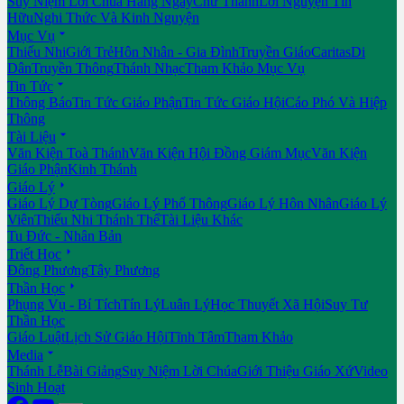
Suy Niệm Lời Chúa Hằng Ngày
Chư Thánh
Lời Nguyện Tín
Hữu
Nghi Thức Và Kinh Nguyện

Mục Vụ
Thiếu Nhi
Giới Trẻ
Hôn Nhân - Gia Đình
Truyền Giáo
Caritas
Di
Dân
Truyền Thông
Thánh Nhạc
Tham Khảo Mục Vụ

Tin Tức
Thông Báo
Tin Tức Giáo Phận
Tin Tức Giáo Hội
Cáo Phó Và Hiệp
Thông

Tài Liệu
Văn Kiện Toà Thánh
Văn Kiện Hội Đồng Giám Mục
Văn Kiện
Giáo Phận
Kinh Thánh

Giáo Lý
Giáo Lý Dự Tòng
Giáo Lý Phổ Thông
Giáo Lý Hôn Nhân
Giáo Lý
Viên
Thiếu Nhi Thánh Thể
Tài Liệu Khác
Tu Đức - Nhân Bản

Triết Học
Đông Phương
Tây Phương

Thần Học
Phụng Vụ - Bí Tích
Tín Lý
Luân Lý
Học Thuyết Xã Hội
Suy Tư
Thần Học
Giáo Luật
Lịch Sử Giáo Hội
Tĩnh Tâm
Tham Khảo

Media
Thánh Lễ
Bài Giảng
Suy Niệm Lời Chúa
Giới Thiệu Giáo Xứ
Video
Sinh Hoạt