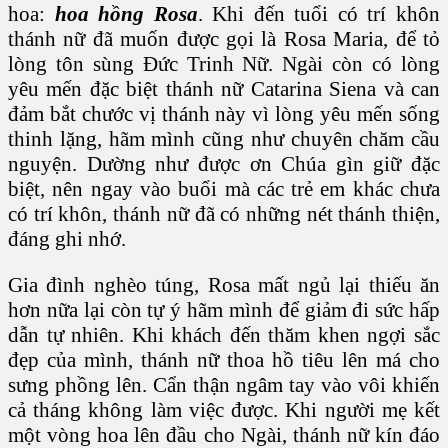
hoa:
hoa hồng Rosa
. Khi đến tuổi có trí khôn
thánh nữ đã muốn được gọi là Rosa Maria, để tỏ
lòng tôn sùng Đức Trinh Nữ. Ngài còn có lòng
yêu mến đặc biệt thánh nữ Catarina Siena và can
đảm bắt chước vị thánh này vì lòng yêu mến sống
thinh lặng, hãm mình cũng như chuyên chăm cầu
nguyện. Dường như được ơn Chúa gìn giữ đặc
biệt, nên ngay vào buổi mà các trẻ em khác chưa
có trí khôn, thánh nữ đã có những nét thánh thiện,
đáng ghi nhớ.
Gia đình nghèo túng, Rosa mất ngủ lại thiếu ăn
hơn nữa lại còn tự ý hãm mình để giảm đi sức hấp
dẫn tự nhiên. Khi khách đến thăm khen ngợi sắc
đẹp của mình, thánh nữ thoa hồ tiêu lên má cho
sưng phồng lên. Cẩn thận ngâm tay vào vôi khiến
cả tháng không làm việc được. Khi người mẹ kết
một vòng hoa lên đầu cho Ngài, thánh nữ kín đáo