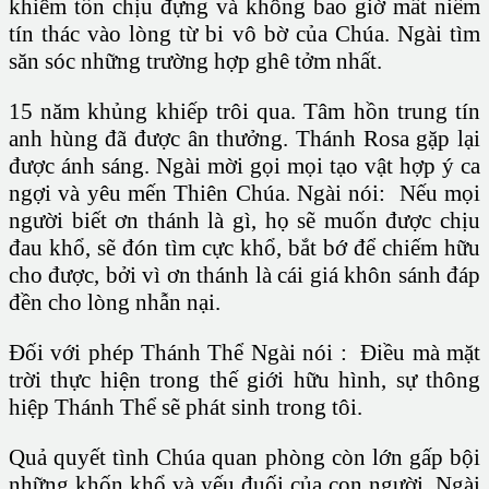
khiêm tốn chịu đựng và không bao giờ mất niềm
tín thác vào lòng từ bi vô bờ của Chúa. Ngài tìm
săn sóc những trường hợp ghê tởm nhất.
15 năm khủng khiếp trôi qua. Tâm hồn trung tín
anh hùng đã được ân thưởng. Thánh Rosa gặp lại
được ánh sáng. Ngài mời gọi mọi tạo vật hợp ý ca
ngợi và yêu mến Thiên Chúa. Ngài nói: Nếu mọi
người biết ơn thánh là gì, họ sẽ muốn được chịu
đau khổ, sẽ đón tìm cực khổ, bắt bớ để chiếm hữu
cho được, bởi vì ơn thánh là cái giá khôn sánh đáp
đền cho lòng nhẫn nại.
Đối với phép Thánh Thể Ngài nói : Điều mà mặt
trời thực hiện trong thế giới hữu hình, sự thông
hiệp Thánh Thể sẽ phát sinh trong tôi.
Quả quyết tình Chúa quan phòng còn lớn gấp bội
những khốn khổ và yếu đuối của con người, Ngài