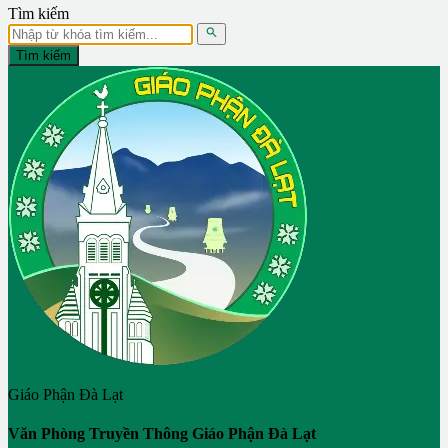
Tìm kiếm

Tìm kiếm
Giáo Phận Đà Lạt
Văn Phòng Truyền Thông Giáo Phận Đà Lạt