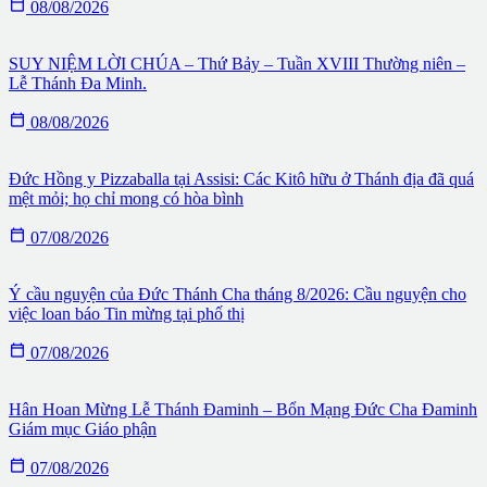

08/08/2026
SUY NIỆM LỜI CHÚA – Thứ Bảy – Tuần XVIII Thường niên –
Lễ Thánh Đa Minh.

08/08/2026
Đức Hồng y Pizzaballa tại Assisi: Các Kitô hữu ở Thánh địa đã quá
mệt mỏi; họ chỉ mong có hòa bình

07/08/2026
Ý cầu nguyện của Đức Thánh Cha tháng 8/2026: Cầu nguyện cho
việc loan báo Tin mừng tại phố thị

07/08/2026
Hân Hoan Mừng Lễ Thánh Đaminh – Bổn Mạng Đức Cha Đaminh
Giám mục Giáo phận

07/08/2026