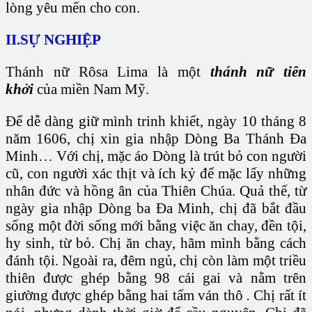
lòng yêu mến cho con.
II.SỰ NGHIỆP
Thánh nữ Rôsa Lima là một
thánh nữ tiên
khởi
của miền Nam Mỹ.
Để dễ dàng giữ mình trinh khiết, ngày 10 tháng 8
năm 1606, chị xin gia nhập Dòng Ba Thánh Đa
Minh… Với chị, mặc áo Dòng là trút bỏ con người
cũ, con người xác thịt và ích kỷ để mặc lấy những
nhân đức và hồng ân của Thiên Chúa. Quả thế, từ
ngày gia nhập Dòng ba Đa Minh, chị đã bắt đầu
sống một đời sống mới bằng việc ăn chay, đền tội,
hy sinh, từ bỏ. Chị ăn chay, hãm mình bằng cách
đánh tội. Ngoài ra, đêm ngủ, chị còn làm một triều
thiên được ghép bằng 98 cái gai và nằm trên
giường được ghép bằng hai tấm ván thô
.
Chị rất ít