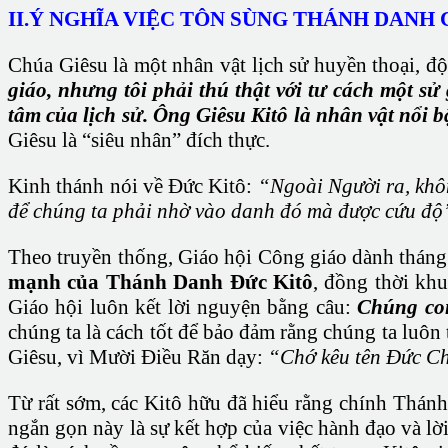
II.Ý NGHĨA VIỆC TÔN SÙNG THÁNH DANH 
Chúa Giêsu là một nhân vật lịch sử huyền thoại, đ
giáo, nhưng tôi phải thú thật với tư cách một sử
tâm của lịch sử. Ông Giêsu Kitô là nhân vật nổi b
Giêsu là “siêu nhân” đích thực.
Kinh thánh nói về Đức Kitô:
“Ngoài Người ra, khôn
để chúng ta phải nhờ vào danh đó mà được cứu độ
Theo truyền thống, Giáo hội Công giáo dành tháng
mạnh của Thánh Danh Đức Kitô
, đồng thời kh
Giáo hội luôn kết lời nguyện bằng câu:
Chúng con
chúng ta là cách tốt để bảo đảm rằng chúng ta luô
Giêsu, vì Mười Điều Răn dạy:
“Chớ kêu tên Đức Ch
Từ rất sớm, các Kitô hữu đã hiểu rằng chính Thán
ngắn gọn này là sự kết hợp của việc hành đạo và lờ