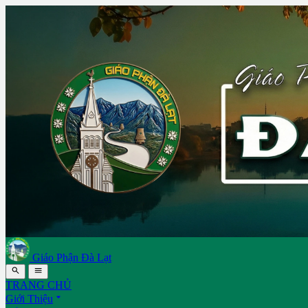
Giáo Phận Đà Lạt


TRANG CHỦ

Giới Thiệu