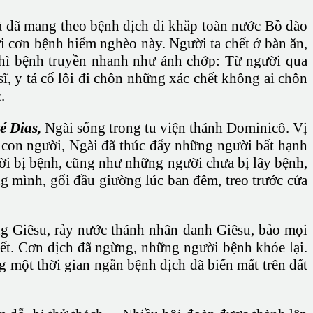
và đã mang theo bệnh dịch đi khắp toàn nước Bồ đào
ởi cơn bệnh hiểm nghèo này. Người ta chết ở bàn ăn,
 thì bệnh truyền nhanh như ánh chớp: Từ người qua
sĩ, y tá cố lôi đi chôn những xác chết không ai chôn
.
é Dias,
Ngài sống trong tu viện thánh Dominicô. Vị
 con người, Ngài đã thúc đẩy những người bất hạnh
i bị bệnh, cũng như những người chưa bị lây bệnh,
ng mình, gối đầu giường lúc ban đêm, treo trước cửa
ng Giêsu, rảy nước thánh nhân danh Giêsu, bảo mọi
ết. Cơn dịch đã ngừng, những người bệnh khỏe lại.
 một thời gian ngắn bệnh dịch đã biến mất trên đất