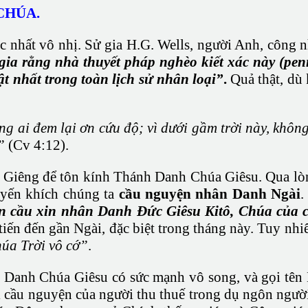
CHÚA.
ộc nhất vô nhị. Sử gia H.G. Wells, người Anh, công 
 gia rằng nhà thuyết pháp nghèo kiết xác này (penn
ật nhất trong toàn lịch sử nhân loại”
.
Quả thật, dù 
g ai đem lại ơn cứu độ; vì dưới gầm trời này, khôn
”
(Cv 4:12).
 Giêng để tôn kính Thánh Danh Chúa Giêsu. Qua lòn
uyến khích chúng ta
cầu nguyện nhân Danh Ngài
.
 cầu xin nhân Danh Đức Giêsu Kitô, Chúa của 
n tiến đến gần Ngài, đặc biệt trong tháng này. Tuy 
úa Trời vô cớ”
.
h Danh Chúa Giêsu có sức mạnh vô song, và gọi tên
i cầu nguyện của người thu thuế trong dụ ngôn người