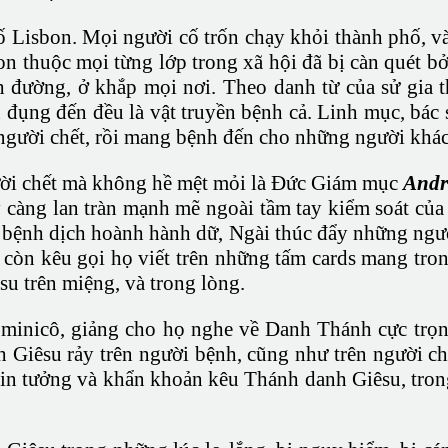
ố Lisbon. Mọi người cố trốn chạy khỏi thành phố, 
n thuộc mọi từng lớp trong xã hội đã bị càn quét b
nh đường, ở khắp mọi nơi. Theo danh từ của sử gia
h đụng đến đều là vật truyền bệnh cả. Linh mục, bác 
 người chết, rồi mang bệnh đến cho những người khác
ười chết mà không hề mệt mỏi là Đức Giám mục
Andr
 càng lan tràn mạnh mẽ ngoài tầm tay kiểm soát của
bệnh dịch hoành hành dữ, Ngài thúc đẩy những ngườ
 còn kêu gọi họ viết trên những tấm cards mang tro
su trên miệng, và trong lòng.
ominicô, giảng cho họ nghe về Danh Thánh cực trọ
 Giêsu rảy trên người bệnh, cũng như trên người ch
tin tưởng và khẩn khoản kêu Thánh danh Giêsu, trong