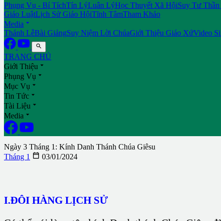
Phụng Vụ - Bí Tích
Tín Lý
Luân Lý
Học Thuyết Xã Hội
Suy Tư Thần
Giáo Luật
Lịch Sử Giáo Hội
Tĩnh Tâm
Tham Khảo

Media
Thánh Lễ
Bài Giảng
Suy Niệm Lời Chúa
Giới Thiệu Giáo Xứ
Video S

TRANG CHỦ

Giới Thiệu

Phụng Vụ

Mục Vụ

Tin Tức

Tài Liệu

Media
Ngày 3 Tháng 1: Kính Danh Thánh Chúa Giêsu

Tháng 1
03/01/2024
I.ĐÔI HÀNG LỊCH SỬ