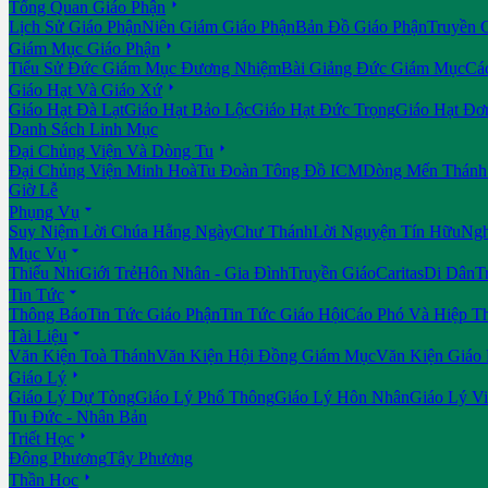

Tổng Quan Giáo Phận
Lịch Sử Giáo Phận
Niên Giám Giáo Phận
Bản Đồ Giáo Phận
Truyền 

Giám Mục Giáo Phận
Tiểu Sử Đức Giám Mục Đương Nhiệm
Bài Giảng Đức Giám Mục
Cá

Giáo Hạt Và Giáo Xứ
Giáo Hạt Đà Lạt
Giáo Hạt Bảo Lộc
Giáo Hạt Đức Trọng
Giáo Hạt Đơ
Danh Sách Linh Mục

Đại Chủng Viện Và Dòng Tu
Đại Chủng Viện Minh Hoà
Tu Đoàn Tông Đồ ICM
Dòng Mến Thánh 
Giờ Lễ

Phụng Vụ
Suy Niệm Lời Chúa Hằng Ngày
Chư Thánh
Lời Nguyện Tín Hữu
Ngh

Mục Vụ
Thiếu Nhi
Giới Trẻ
Hôn Nhân - Gia Đình
Truyền Giáo
Caritas
Di Dân
T

Tin Tức
Thông Báo
Tin Tức Giáo Phận
Tin Tức Giáo Hội
Cáo Phó Và Hiệp T

Tài Liệu
Văn Kiện Toà Thánh
Văn Kiện Hội Đồng Giám Mục
Văn Kiện Giáo

Giáo Lý
Giáo Lý Dự Tòng
Giáo Lý Phổ Thông
Giáo Lý Hôn Nhân
Giáo Lý V
Tu Đức - Nhân Bản

Triết Học
Đông Phương
Tây Phương

Thần Học