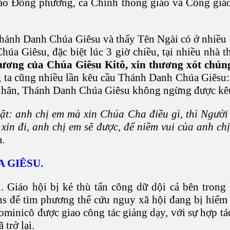
iáo Đông phương, cả Chính thống giáo và Công giáo
hánh Danh Chúa Giêsu và thấy Tên Ngài có ở nhiều n
húa Giêsu, đặc biệt lúc 3 giờ chiều, tại nhiều nhà 
ơng của Chúa Giêsu Kitô, xin thương xót chúng
g ta cũng nhiều lần kêu cầu Thánh Danh Chúa Giêsu
h nhân, Thánh Danh Chúa Giêsu không ngừng được kê
t: anh chị em mà xin Chúa Cha điều gì, thì Ngườ
xin đi, anh chị em sẽ được, để niềm vui của anh ch
.
A GIÊSU.
. Giáo hội bị kẻ thù tấn công dữ dội cả bên trong
 để tìm phương thế cứu nguy xã hội đang bị hiểm 
inicô được giao công tác giảng dạy, với sự hợp tá
 trở lại.