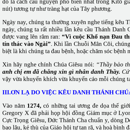
đó là cách cầu nguyện phổ biến nhất trong Kitô g
nút) tương tự như tràng hạt của Tây phương.
Ngày nay, chúng ta thường xuyên nghe tiếng kêu T
ngày, chúng ta rất nhiều lần kêu cầu Thánh Danh C
được vang lên râm ran:
“Vì cuộc Khổ nạn Đau thư
tín thác vào Ngài”
. Khi lần Chuỗi Mân Côi, chún
biệt là khi chúng ta đau bệnh, hoặc chăm sóc bện
Xin hãy nghe chính Chúa Giêsu nói:
“Thầy bảo thậ
anh chị em đã chẳng xin gì nhân danh Thầy.
Cứ 
vậy vừa khuyến khích vừa khuyến cáo mỗi chúng ta
III.ƠN LẠ DO VIỆC KÊU DANH THÁNH CHÚ
Vào năm
1274,
có những tai ương đe dọa thế giới
Gregory X đã phải họp hội đồng Giám mục ở Lyons
Cực Trọng Giêsu, Đức Thánh Cha chuẩn y, dòng Dom
bao lâu, kẻ thù của Giáo hội tự tan rã, và hoà bình đã