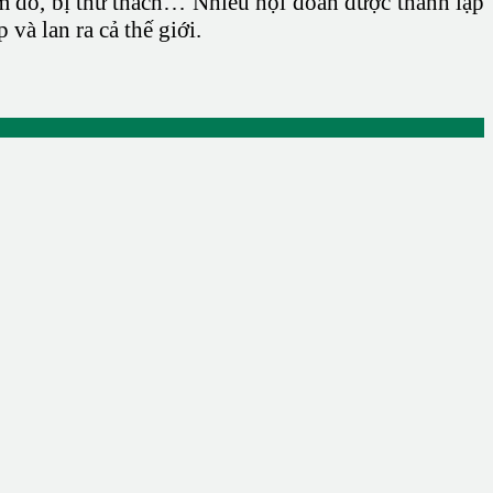
ám dỗ, bị thử thách… Nhiều hội đoàn được thành lập
à lan ra cả thế giới.