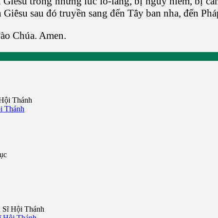
h Giêsu trong những lúc lo-lắng, bị nguy hiểm, bị c
iêsu sau đó truyền sang đến Tây ban nha, đến Pháp v
 vào Chúa. Amen.
i Thánh
ĩ Hội Thánh