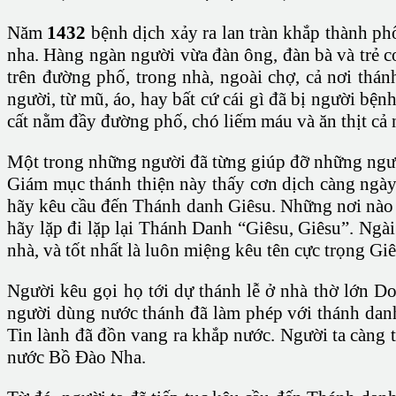
Năm
1432
bệnh dịch xảy ra lan tràn khắp thành ph
nha. Hàng ngàn người vừa đàn ông, đàn bà và trẻ co
trên đường phố, trong nhà, ngoài chợ, cả nơi thá
người, từ mũ, áo, hay bất cứ cái gì đã bị người bện
cất nằm đầy đường phố, chó liếm máu và ăn thịt cả
Một trong những người đã từng giúp đỡ những ng
Giám mục thánh thiện này thấy cơn dịch càng ngày
hãy kêu cầu đến Thánh danh Giêsu. Những nơi nào 
hãy lặp đi lặp lại Thánh Danh “Giêsu, Giêsu”. Ngài
nhà, và tốt nhất là luôn miệng kêu tên cực trọng Giê
Người kêu gọi họ tới dự thánh lễ ở nhà thờ lớn D
người dùng nước thánh đã làm phép với thánh danh
Tin lành đã đồn vang ra khắp nước. Người ta càng 
nước Bồ Đào Nha.