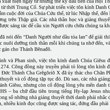
xuất hiện ngay từ những thế kỷ đầu tiên của Hội Th
rộ từ thời Trung Cổ. Sự phát triển việc tôn kính Dan
m cuộc đời của Chúa Cứu thế, từ lúc Nhập thể, đến 
 trên Thập giá. Các nhà thần học và giảng thuyết
ược sáng tác để cầu xin Người cứu chữa chúng ta khỏi
ã nói đến “Danh Người như dầu tỏa lan” để giải th
ức nuôi dưỡng tinh thần mỗi khi chúng ta nhớ đến, v
ợc gán cho Thánh Bênađô.
minh và Phan sinh, việc tôn kính danh Chúa Giêsu 
1274. Công đồng này truyền phải tỏ lòng tôn kính đ
y. Đức Thánh Cha Grêgôriô X đã ủy thác cho Chân P
 thuyết và cổ động tập tục đó. Dù sao, các nhà giả
hánh Giêsu, nhưng còn cổ động lòng yêu mến danh th
JHS – ba chữ đầu tiên trong tiếng Hy-lạp Jesus nhưn
Trong số những nhà giảng thuyết thời danh phải nhắ
nh, nhiều kinh đọc cũng được sáng tác, đứng đầu phả