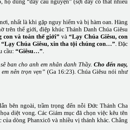
, họ dùng “dây cầu nguyện” (sợi dây có thắt nhiều
ơi, nhất là khi gặp nguy hiểm và bị hàm oan. Hàng
thờ trên thế giới, điệp khúc Thánh Danh Chúa Giêsu
 con và toàn thế giới”
và
“Lạy Chúa Giêsu, con
:
“Lạy Chúa Giêsu, xin tha tội chúng con…”
. Đặc
u cầu:
“Giêsu…”
.
i sẽ ban cho anh em nhân danh Thầy.
Cho đến nay,
ị em nên trọn vẹn”
(Ga 16:23). Chúa Giêsu nói như
 lẫn bên ngoài, trầm trọng đến nỗi Đức Thánh Cha
họa diệt vong. Các Giám mục đã chọn việc kêu tên
c của dòng Phanxicô và nhiều vị thánh khác. Chẳng