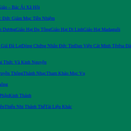
Giáo – Bác Ái Xã Hội
c Đức Giám Mục Tiền Nhiệm
n Dương
Giáo Hạt Đạ Tông
Giáo Hạt Di Linh
Giáo Hạt Madaguôi
Giá Đà Lạt
Dòng Chứng Nhân Đức Tin
Đan Viện Cát Minh Têrêsa Đà
i Thức Và Kinh Nguyện
ruyền Thông
Thánh Nhạc
Tham Khảo Mục Vụ
hông
 Phận
Kinh Thánh
iên
Thiếu Nhi Thánh Thể
Tài Liệu Khác