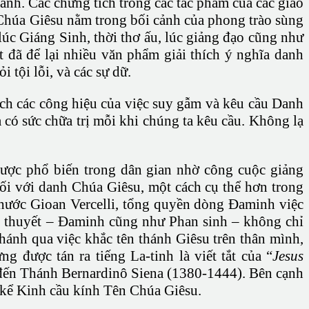
ánh. Các chứng tích trong các tác phẩm của các giáo
h Chúa Giêsu nằm trong bối cảnh của phong trào sùng
lúc Giáng Sinh, thời thơ ấu, lúc giảng đạo cũng như
 đã để lại nhiều văn phẩm giải thích ý nghĩa danh
 tội lỗi, và các sự dữ.
ích các công hiệu của việc suy gẫm và kêu cầu Danh
à có sức chữa trị mỗi khi chúng ta kêu cầu. Không lạ
được phổ biến trong dân gian nhờ công cuộc giảng
ối với danh Chúa Giêsu, một cách cụ thể hơn trong
hước Gioan Vercelli, tổng quyền dòng Đaminh việc
ng thuyết – Đaminh cũng như Phan sinh – không chỉ
ánh qua việc khắc tên thánh Giêsu trên thân mình,
g được tán ra tiếng La-tinh là viết tắt của “
Jesus
c đến Thánh Bernardinô Siena (1380-1444). Bên cạnh
i kể Kinh cầu kính Tên Chúa Giêsu.