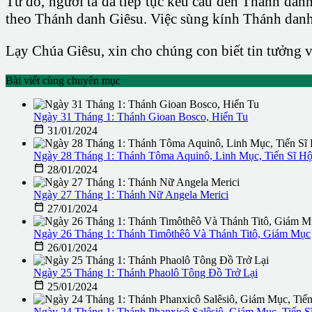
Từ đó, người ta đã tiếp tục kêu cầu đến Thánh dan
theo Thánh danh Giêsu. Việc sùng kính Thánh danh G
Lạy Chúa Giêsu, xin cho chúng con biết tin tưởng
Bài viết cùng chuyên mục
Ngày 31 Tháng 1: Thánh Gioan Bosco, Hiển Tu

31/01/2024
Ngày 28 Tháng 1: Thánh Tôma Aquinô, Linh Mục, Tiến Sĩ Hộ

28/01/2024
Ngày 27 Tháng 1: Thánh Nữ Angela Merici

27/01/2024
Ngày 26 Tháng 1: Thánh Timôthêô Và Thánh Titô, Giám Mục

26/01/2024
Ngày 25 Tháng 1: Thánh Phaolô Tông Đồ Trở Lại

25/01/2024
Ngày 24 Tháng 1: Thánh Phanxicô Salêsiô, Giám Mục, Tiến S