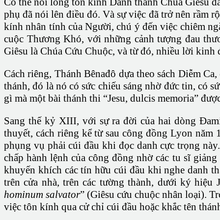
Có thể nói lòng tôn kính Danh thánh Chúa Giêsu đã 
phụ đã nói lên điều đó. Và sự việc đã trở nên rầm 
kính nhân tính của Người, chú ý đến việc chiêm ngắ
cuộc Thương Khó, với những cảnh tượng đau thương
Giêsu là Chúa Cứu Chuộc, và từ đó, nhiều lời kinh đ
Cách riêng, Thánh Bênađô dựa theo sách Diễm Ca, đ
thánh, đó là nó có sức chiếu sáng nhờ đức tin, có s
gì mà một bài thánh thi “Jesu, dulcis memoria” đư
Sang thế kỷ XIII, với sự ra đời của hai dòng Đa
thuyết, cách riêng kể từ sau công đồng Lyon năm 
phụng vụ phải cúi đầu khi đọc danh cực trọng nà
chấp hành lệnh của công đồng nhờ các tu sĩ giảng
khuyến khích các tín hữu cúi đầu khi nghe danh t
trên cửa nhà, trên các tường thành, dưới ký hiệu 
hominum salvator
” (Giêsu cứu chuộc nhân loại). 
việc tôn kính qua cử chỉ cúi đầu hoặc khắc tên thá