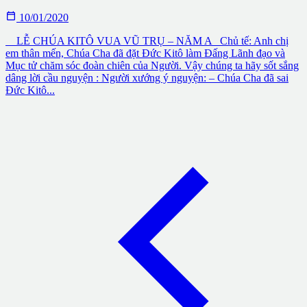

10/01/2020
LỄ CHÚA KITÔ VUA VŨ TRỤ – NĂM A Chủ tế: Anh chị
em thân mến, Chúa Cha đã đặt Đức Kitô làm Đấng Lãnh đạo và
Mục tử chăm sóc đoàn chiên của Người. Vậy chúng ta hãy sốt sắng
dâng lời cầu nguyện : Người xướng ý nguyện: – Chúa Cha đã sai
Đức Kitô...