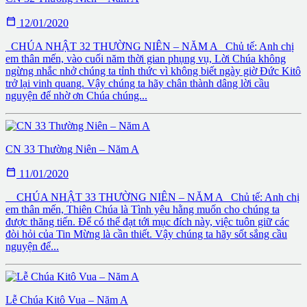

12/01/2020
CHÚA NHẬT 32 THƯỜNG NIÊN – NĂM A Chủ tế: Anh chị
em thân mến, vào cuối năm thời gian phụng vụ, Lời Chúa không
ngừng nhắc nhở chúng ta tỉnh thức vì không biết ngày giờ Đức Kitô
trở lại vinh quang. Vậy chúng ta hãy chân thành dâng lời cầu
nguyện để nhờ ơn Chúa chúng...
CN 33 Thường Niên – Năm A

11/01/2020
CHÚA NHẬT 33 THƯỜNG NIÊN – NĂM A Chủ tế: Anh chị
em thân mến, Thiên Chúa là Tình yêu hằng muốn cho chúng ta
được thăng tiến. Để có thể đạt tới mục đích này, việc tuôn giữ các
đòi hỏi của Tin Mừng là cần thiết. Vậy chúng ta hãy sốt sắng cầu
nguyện để...
Lễ Chúa Kitô Vua – Năm A