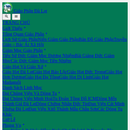
Giáo Phận Đà Lạt


TRANG CHỦ

Giới Thiệu

Tổng Quan Giáo Phận
Lịch Sử Giáo Phận
Niên Giám Giáo Phận
Bản Đồ Giáo Phận
Truyền
Giáo – Bác Ái Xã Hội

Giám Mục Giáo Phận
Tiểu Sử Đức Giám Mục Đương Nhiệm
Bài Giảng Đức Giám
Mục
Các Đức Giám Mục Tiền Nhiệm

Giáo Hạt Và Giáo Xứ
Giáo Hạt Đà Lạt
Giáo Hạt Bảo Lộc
Giáo Hạt Đức Trọng
Giáo Hạt
Đơn Dương
Giáo Hạt Đạ Tông
Giáo Hạt Di Linh
Giáo Hạt
Madaguôi
Danh Sách Linh Mục

Đại Chủng Viện Và Dòng Tu
Đại Chủng Viện Minh Hoà
Tu Đoàn Tông Đồ ICM
Dòng Mến
Thánh Giá Đà Lạt
Dòng Chứng Nhân Đức Tin
Đan Viện Cát Minh
Têrêsa Đà Lạt
Đan Viện Xitô Thánh Mẫu Châu Sơn
Các Dòng Tu
Khác
Giờ Lễ

Phụng Vụ