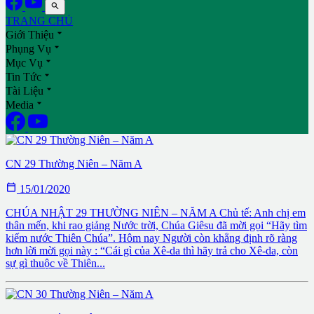

TRANG CHỦ

Giới Thiệu

Phụng Vụ

Mục Vụ

Tin Tức

Tài Liệu

Media
CN 29 Thường Niên – Năm A

15/01/2020
CHÚA NHẬT 29 THƯỜNG NIÊN – NĂM A Chủ tế: Anh chị em
thân mến, khi rao giảng Nước trời, Chúa Giêsu đã mời gọi “Hãy tìm
kiếm nước Thiên Chúa”. Hôm nay Người còn khẳng định rõ ràng
hơn lời mời gọi này : “Cái gì của Xê-da thì hãy trả cho Xê-da, còn
sự gì thuộc về Thiên...