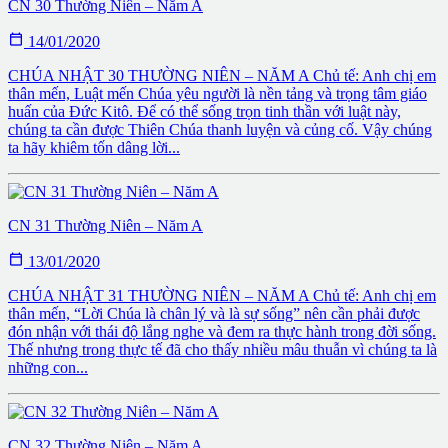
CN 30 Thường Niên – Năm A

14/01/2020
CHÚA NHẬT 30 THƯỜNG NIÊN – NĂM A Chủ tế: Anh chị em
thân mến, Luật mến Chúa yêu người là nền tảng và trọng tâm giáo
huấn của Đức Kitô. Để có thể sống trọn tinh thần với luật này,
chúng ta cần được Thiên Chúa thanh luyện và củng cố. Vậy chúng
ta hãy khiêm tốn dâng lời...
CN 31 Thường Niên – Năm A

13/01/2020
CHÚA NHẬT 31 THƯỜNG NIÊN – NĂM A Chủ tế: Anh chị em
thân mến, “Lời Chúa là chân lý và là sự sống” nên cần phải được
đón nhận với thái độ lắng nghe và đem ra thực hành trong đời sống.
Thế nhưng trong thực tế đã cho thấy nhiều mâu thuẫn vì chúng ta là
những con...
CN 32 Thường Niên – Năm A