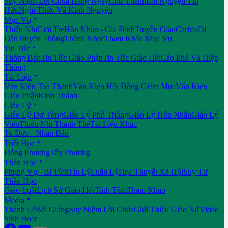
Suy Niệm Lời Chúa Hằng Ngày
Chư Thánh
Lời Nguyện Tín
Hữu
Nghi Thức Và Kinh Nguyện

Mục Vụ
Thiếu Nhi
Giới Trẻ
Hôn Nhân - Gia Đình
Truyền Giáo
Caritas
Di
Dân
Truyền Thông
Thánh Nhạc
Tham Khảo Mục Vụ

Tin Tức
Thông Báo
Tin Tức Giáo Phận
Tin Tức Giáo Hội
Cáo Phó Và Hiệp
Thông

Tài Liệu
Văn Kiện Toà Thánh
Văn Kiện Hội Đồng Giám Mục
Văn Kiện
Giáo Phận
Kinh Thánh

Giáo Lý
Giáo Lý Dự Tòng
Giáo Lý Phổ Thông
Giáo Lý Hôn Nhân
Giáo Lý
Viên
Thiếu Nhi Thánh Thể
Tài Liệu Khác
Tu Đức - Nhân Bản

Triết Học
Đông Phương
Tây Phương

Thần Học
Phụng Vụ - Bí Tích
Tín Lý
Luân Lý
Học Thuyết Xã Hội
Suy Tư
Thần Học
Giáo Luật
Lịch Sử Giáo Hội
Tĩnh Tâm
Tham Khảo

Media
Thánh Lễ
Bài Giảng
Suy Niệm Lời Chúa
Giới Thiệu Giáo Xứ
Video
Sinh Hoạt