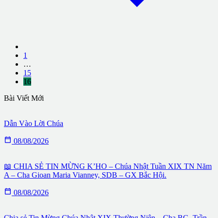
1
…
15
16
Bài Viết Mới
Dẫn Vào Lời Chúa

08/08/2026
📖 CHIA SẺ TIN MỪNG K’HO – Chúa Nhật Tuần XIX TN Năm
A – Cha Gioan Maria Vianney, SDB – GX Bắc Hội.

08/08/2026
Chia sẻ Tin Mừng Chúa Nhật XIX Thường Niên – Cha BG. Trần