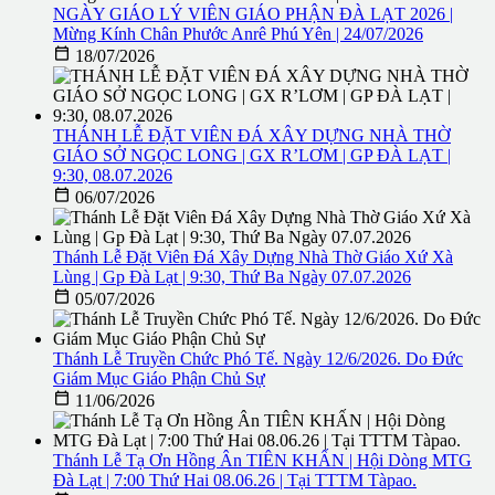
NGÀY GIÁO LÝ VIÊN GIÁO PHẬN ĐÀ LẠT 2026 |
Mừng Kính Chân Phước Anrê Phú Yên | 24/07/2026

18/07/2026
THÁNH LỄ ĐẶT VIÊN ĐÁ XÂY DỰNG NHÀ THỜ
GIÁO SỞ NGỌC LONG | GX R’LƠM | GP ĐÀ LẠT |
9:30, 08.07.2026

06/07/2026
Thánh Lễ Đặt Viên Đá Xây Dựng Nhà Thờ Giáo Xứ Xà
Lùng | Gp Đà Lạt | 9:30, Thứ Ba Ngày 07.07.2026

05/07/2026
Thánh Lễ Truyền Chức Phó Tế. Ngày 12/6/2026. Do Đức
Giám Mục Giáo Phận Chủ Sự

11/06/2026
Thánh Lễ Tạ Ơn Hồng Ân TIÊN KHẤN | Hội Dòng MTG
Đà Lạt | 7:00 Thứ Hai 08.06.26 | Tại TTTM Tàpao.