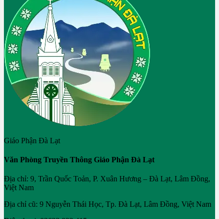
Giáo Phận Đà Lạt
Văn Phòng Truyền Thông Giáo Phận Đà Lạt
Địa chỉ: 9, Trần Quốc Toản, P. Xuân Hương – Đà Lạt, Lâm Đồng,
Việt Nam
Địa chỉ cũ: 9 Nguyễn Thái Học, Tp. Đà Lạt, Lâm Đồng, Việt Nam