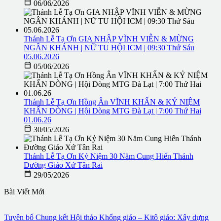

06/06/2026
Thánh Lễ Tạ Ơn GIA NHẬP VĨNH VIỄN & MỪNG
NGÂN KHÁNH | NỮ TU HỘI ICM | 09:30 Thứ Sáu
05.06.2026

05/06/2026
Thánh Lễ Tạ Ơn Hồng Ân VĨNH KHẤN & KỶ NIỆM
KHẤN DÒNG | Hội Dòng MTG Đà Lạt | 7:00 Thứ Hai
01.06.26

30/05/2026
Thánh Lễ Tạ Ơn Kỷ Niệm 30 Năm Cung Hiến Thánh
Đường Giáo Xứ Tân Rai

29/05/2026
Bài Viết Mới
Tuyên bố Chung kết Hội thảo Khổng giáo – Kitô giáo: Xây dựng