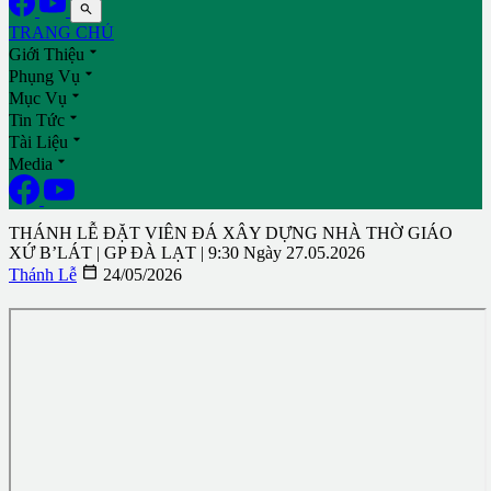

TRANG CHỦ

Giới Thiệu

Phụng Vụ

Mục Vụ

Tin Tức

Tài Liệu

Media
THÁNH LỄ ĐẶT VIÊN ĐÁ XÂY DỰNG NHÀ THỜ GIÁO
XỨ B’LÁT | GP ĐÀ LẠT | 9:30 Ngày 27.05.2026

Thánh Lễ
24/05/2026