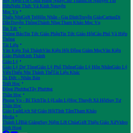
Suy Niệm Lời Chúa Hằng Ngày
Chư Thánh
Lời Nguyện Tín
Hữu
Nghi Thức Và Kinh Nguyện

Mục Vụ
Thiếu Nhi
Giới Trẻ
Hôn Nhân - Gia Đình
Truyền Giáo
Caritas
Di
Dân
Truyền Thông
Thánh Nhạc
Tham Khảo Mục Vụ

Tin Tức
Thông Báo
Tin Tức Giáo Phận
Tin Tức Giáo Hội
Cáo Phó Và Hiệp
Thông

Tài Liệu
Văn Kiện Toà Thánh
Văn Kiện Hội Đồng Giám Mục
Văn Kiện
Giáo Phận
Kinh Thánh

Giáo Lý
Giáo Lý Dự Tòng
Giáo Lý Phổ Thông
Giáo Lý Hôn Nhân
Giáo Lý
Viên
Thiếu Nhi Thánh Thể
Tài Liệu Khác
Tu Đức - Nhân Bản

Triết Học
Đông Phương
Tây Phương

Thần Học
Phụng Vụ - Bí Tích
Tín Lý
Luân Lý
Học Thuyết Xã Hội
Suy Tư
Thần Học
Giáo Luật
Lịch Sử Giáo Hội
Tĩnh Tâm
Tham Khảo

Media
Thánh Lễ
Bài Giảng
Suy Niệm Lời Chúa
Giới Thiệu Giáo Xứ
Video
Sinh Hoạt