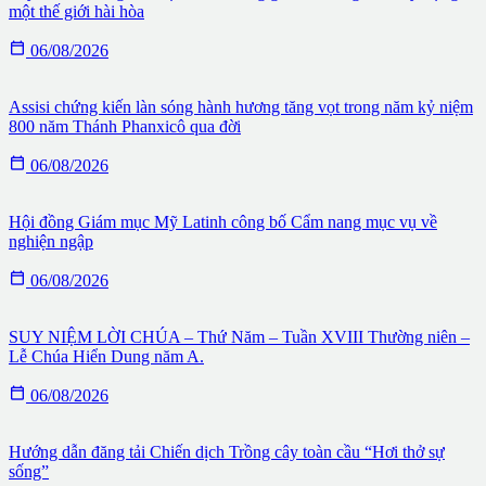
một thế giới hài hòa

06/08/2026
Assisi chứng kiến làn sóng hành hương tăng vọt trong năm kỷ niệm
800 năm Thánh Phanxicô qua đời

06/08/2026
Hội đồng Giám mục Mỹ Latinh công bố Cẩm nang mục vụ về
nghiện ngập

06/08/2026
SUY NIỆM LỜI CHÚA – Thứ Năm – Tuần XVIII Thường niên –
Lễ Chúa Hiển Dung năm A.

06/08/2026
Hướng dẫn đăng tải Chiến dịch Trồng cây toàn cầu “Hơi thở sự
sống”