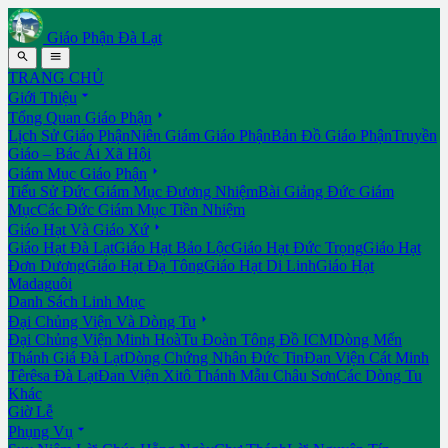
Giáo Phận Đà Lạt


TRANG CHỦ

Giới Thiệu

Tổng Quan Giáo Phận
Lịch Sử Giáo Phận
Niên Giám Giáo Phận
Bản Đồ Giáo Phận
Truyền
Giáo – Bác Ái Xã Hội

Giám Mục Giáo Phận
Tiểu Sử Đức Giám Mục Đương Nhiệm
Bài Giảng Đức Giám
Mục
Các Đức Giám Mục Tiền Nhiệm

Giáo Hạt Và Giáo Xứ
Giáo Hạt Đà Lạt
Giáo Hạt Bảo Lộc
Giáo Hạt Đức Trọng
Giáo Hạt
Đơn Dương
Giáo Hạt Đạ Tông
Giáo Hạt Di Linh
Giáo Hạt
Madaguôi
Danh Sách Linh Mục

Đại Chủng Viện Và Dòng Tu
Đại Chủng Viện Minh Hoà
Tu Đoàn Tông Đồ ICM
Dòng Mến
Thánh Giá Đà Lạt
Dòng Chứng Nhân Đức Tin
Đan Viện Cát Minh
Têrêsa Đà Lạt
Đan Viện Xitô Thánh Mẫu Châu Sơn
Các Dòng Tu
Khác
Giờ Lễ

Phụng Vụ