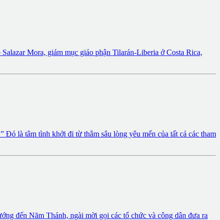
Salazar Mora, giám mục giáo phận Tilarán-Liberia ở Costa Rica,
ó là tâm tình khởi đi từ thẳm sâu lòng yêu mến của tất cả các tham
ớng đến Năm Thánh, ngài mời gọi các tổ chức và công dân đưa ra