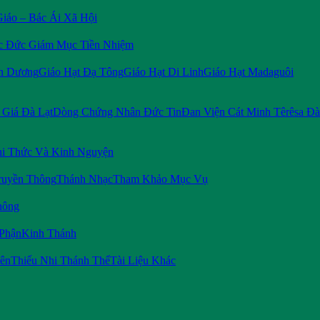
Giáo – Bác Ái Xã Hội
c Đức Giám Mục Tiền Nhiệm
n Dương
Giáo Hạt Đạ Tông
Giáo Hạt Di Linh
Giáo Hạt Madaguôi
Giá Đà Lạt
Dòng Chứng Nhân Đức Tin
Đan Viện Cát Minh Têrêsa Đà
i Thức Và Kinh Nguyện
ruyền Thông
Thánh Nhạc
Tham Khảo Mục Vụ
hông
 Phận
Kinh Thánh
iên
Thiếu Nhi Thánh Thể
Tài Liệu Khác