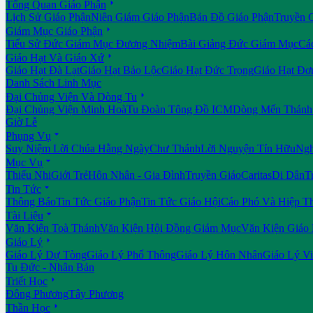

Tổng Quan Giáo Phận
Lịch Sử Giáo Phận
Niên Giám Giáo Phận
Bản Đồ Giáo Phận
Truyền 

Giám Mục Giáo Phận
Tiểu Sử Đức Giám Mục Đương Nhiệm
Bài Giảng Đức Giám Mục
Cá

Giáo Hạt Và Giáo Xứ
Giáo Hạt Đà Lạt
Giáo Hạt Bảo Lộc
Giáo Hạt Đức Trọng
Giáo Hạt Đơ
Danh Sách Linh Mục

Đại Chủng Viện Và Dòng Tu
Đại Chủng Viện Minh Hoà
Tu Đoàn Tông Đồ ICM
Dòng Mến Thánh 
Giờ Lễ

Phụng Vụ
Suy Niệm Lời Chúa Hằng Ngày
Chư Thánh
Lời Nguyện Tín Hữu
Ngh

Mục Vụ
Thiếu Nhi
Giới Trẻ
Hôn Nhân - Gia Đình
Truyền Giáo
Caritas
Di Dân
T

Tin Tức
Thông Báo
Tin Tức Giáo Phận
Tin Tức Giáo Hội
Cáo Phó Và Hiệp T

Tài Liệu
Văn Kiện Toà Thánh
Văn Kiện Hội Đồng Giám Mục
Văn Kiện Giáo

Giáo Lý
Giáo Lý Dự Tòng
Giáo Lý Phổ Thông
Giáo Lý Hôn Nhân
Giáo Lý V
Tu Đức - Nhân Bản

Triết Học
Đông Phương
Tây Phương

Thần Học