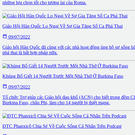
những lựa chọn tốt cho tương lai của Roma.
Giáo Hội Hàn Quốc Lo Ngại Về Sự Gia Tăng Số Ca Phá Thai

09/07/2022
Giáo hội Hàn Quốc đã cùng với các nhà hoạt động ủng hộ sự sống bày 
phá thai là bất hợp pháp nữa.
Khủng Bố Giết 14 Người Trước Một Nhà Thờ Ở Burkina Faso

09/07/2022
Tổ chức Trợ giúp các Giáo hội đau khổ (ACN) cho biết trong đêm Ch
Burkina Faso, châu Phi, làm cho 14 người bị thiệt mạng.
ĐTC Phanxicô Chia Sẻ Về Cuộc Sống Cá Nhân Trên Podcast