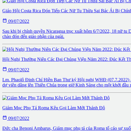
Giáo Hội Costa Rica Đón Tiếp Các Nữ Tu Thừa Sai Bác Ái Bị Chín

09/07/2022
Sau khi bị chính quyền Nicaragua trục xuất hôm 6/7/2022, 18 nữ tu
chào đón đến giáo phận của ngài.
Hội Nghị Thường Niên Các Đại Chủng Viện Năm 2022: Đúc Kết Th

09/07/2022
Lm. Phaolô Đinh Chí Hiền Ban Thư ký Hội nghị WHĐ (07.7.2022) – “L
dự viên dâng lên Thiên Chúa trong giờ Kinh Sáng cho một khởi đầu n
Giám Mục Phụ Tá Roma Kêu Gọi Làm Mới Thánh Đô

09/07/2022
Đức cha Benoni Ambarus, Giám mục phụ tá của Roma tố cáo sự xuống