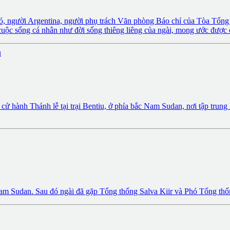
rcó, người Argentina, người phụ trách Văn phòng Báo chí của Tòa Tổ
ộc sống cá nhân như đời sống thiêng liêng của ngài, mong ước được đ
ành Thánh lễ tại trại Bentiu, ở phía bắc Nam Sudan, nơi tập trung h
am Sudan. Sau đó ngài đã gặp Tổng thống Salva Kiir và Phó Tổng thố