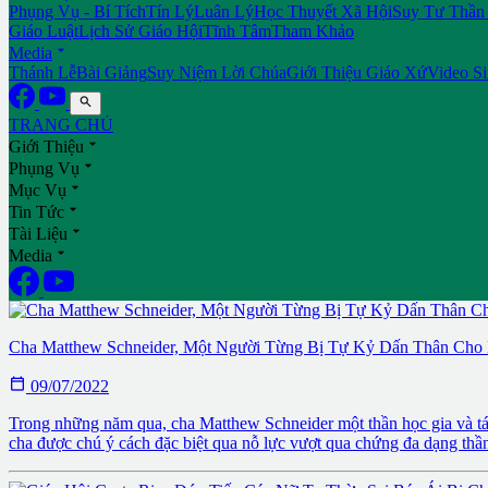
Phụng Vụ - Bí Tích
Tín Lý
Luân Lý
Học Thuyết Xã Hội
Suy Tư Thần
Giáo Luật
Lịch Sử Giáo Hội
Tĩnh Tâm
Tham Khảo

Media
Thánh Lễ
Bài Giảng
Suy Niệm Lời Chúa
Giới Thiệu Giáo Xứ
Video S

TRANG CHỦ

Giới Thiệu

Phụng Vụ

Mục Vụ

Tin Tức

Tài Liệu

Media
Cha Matthew Schneider, Một Người Từng Bị Tự Kỷ Dấn Thân Cho

09/07/2022
Trong những năm qua, cha Matthew Schneider một thần học gia và tác
cha được chú ý cách đặc biệt qua nỗ lực vượt qua chứng đa dạng thần