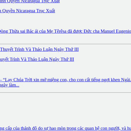
h Quyền Nicaragua Trục Xuất
 Dòng Thừa sai Bác ái của Mẹ Têrêsa đã được Đức cha Manuel Eugenio 
uyết Trình Và Thảo Luận Ngày Thứ III
ạy Chúa Trời xin mở miệng con, cho con cất tiếng ngợi khen Ngài.” Đ
gày làm...
 cấp của thánh đô do sự hao mòn trong các quan hệ con người, và hư