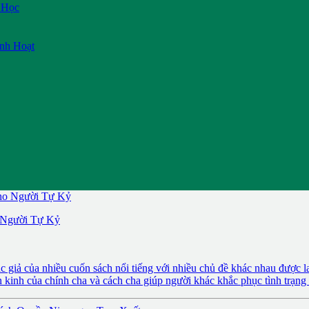
 Học
inh Hoạt
 Người Tự Kỷ
 giả của nhiều cuốn sách nổi tiếng với nhiều chủ đề khác nhau được l
 kinh của chính cha và cách cha giúp người khác khắc phục tình trạng 