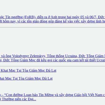
hoặc Tín ngưỡng (FoRB), diễn ra ở Anh trong hai ngày 05 và 06/7, Đứ
iới hôm nay, vì các tôn giáo đóng góp đáng kể vào việc xây dựng tình h
Sĩ, và ông Volodymyr Zelenskyy, Tổng thống Ucraina, Đức Tổng Giá
hị, Đức Tổng Giám Mục đã kêu gọi các quốc gia cam kết tái thiết Ucrain
hai Mạc Tại Tòa Giám Mục Đà Lạt
“Con đường Loan báo Tin Mừng và xây dựng Giáo hội Việt Nam của Đ
ị Thường niên các Đại...