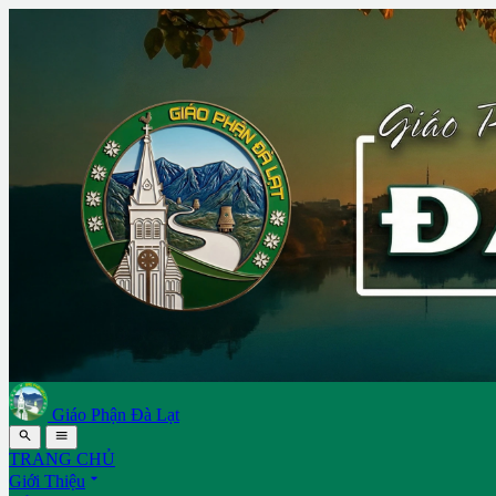
Giáo Phận Đà Lạt


TRANG CHỦ

Giới Thiệu