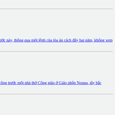
 nước này, thông qua một lệnh của tòa án cách đây hai năm, không xem
công trước một nhà thờ Công giáo ở Giáo phận Nouna, tây bắc