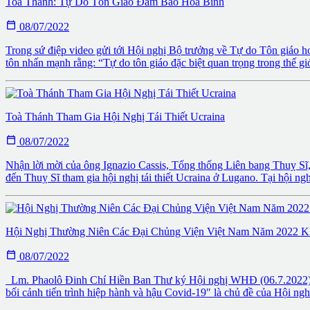
Toà Thánh: Tự Do Tôn Giáo Đảm Bảo Hoà Bình

08/07/2022
Trong sứ điệp video gửi tới Hội nghị Bộ trưởng về Tự do Tôn giáo 
tôn nhấn mạnh rằng: “Tự do tôn giáo đặc biệt quan trọng trong thế g
Toà Thánh Tham Gia Hội Nghị Tái Thiết Ucraina

08/07/2022
Nhận lời mời của ông Ignazio Cassis, Tổng thống Liên bang Thuỵ 
đến Thuỵ Sĩ tham gia hội nghị tái thiết Ucraina ở Lugano. Tại hội ng
Hội Nghị Thường Niên Các Đại Chủng Viện Việt Nam Năm 2022 K

08/07/2022
Lm. Phaolô Đinh Chí Hiền Ban Thư ký Hội nghị WHĐ (06.7.2022) – 
bối cảnh tiến trình hiệp hành và hậu Covid-19″ là chủ đề của Hội ngh