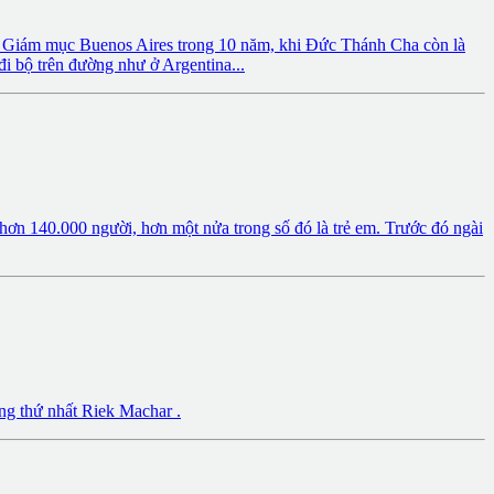
ng Giám mục Buenos Aires trong 10 năm, khi Đức Thánh Cha còn là
i bộ trên đường như ở Argentina...
ơn 140.000 người, hơn một nửa trong số đó là trẻ em. Trước đó ngài
ng thứ nhất Riek Machar .