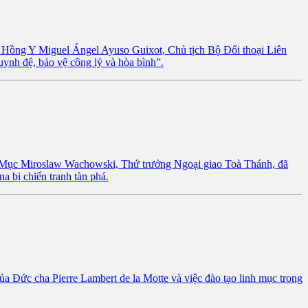
c Hồng Y Miguel Ángel Ayuso Guixot, Chủ tịch Bộ Đối thoại Liên
uynh đệ, bảo vệ công lý và hòa bình”.
m Mục Miroslaw Wachowski, Thứ trưởng Ngoại giao Toà Thánh, đã
a bị chiến tranh tàn phá.
ức cha Pierre Lambert de la Motte và việc đào tạo linh mục trong