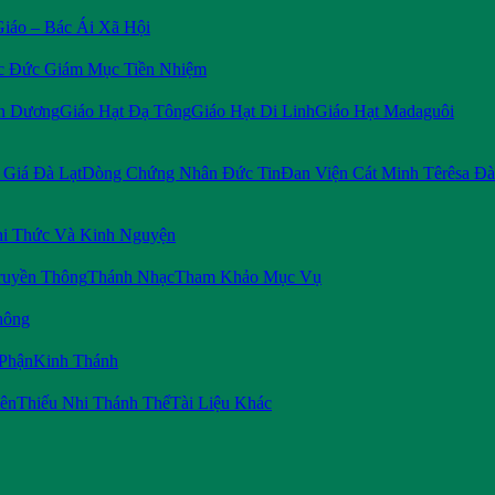
Giáo – Bác Ái Xã Hội
c Đức Giám Mục Tiền Nhiệm
n Dương
Giáo Hạt Đạ Tông
Giáo Hạt Di Linh
Giáo Hạt Madaguôi
Giá Đà Lạt
Dòng Chứng Nhân Đức Tin
Đan Viện Cát Minh Têrêsa Đà
i Thức Và Kinh Nguyện
ruyền Thông
Thánh Nhạc
Tham Khảo Mục Vụ
hông
 Phận
Kinh Thánh
iên
Thiếu Nhi Thánh Thể
Tài Liệu Khác