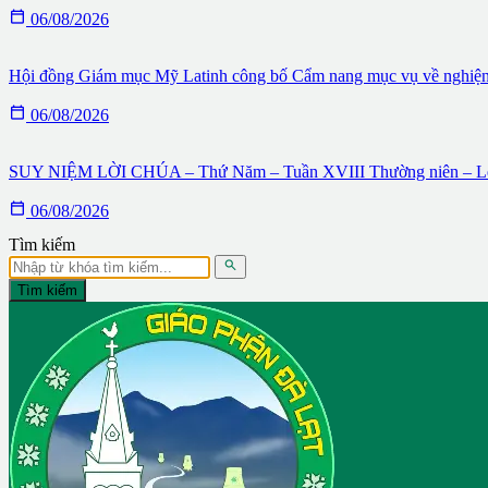

06/08/2026
Hội đồng Giám mục Mỹ Latinh công bố Cẩm nang mục vụ về nghiệ

06/08/2026
SUY NIỆM LỜI CHÚA – Thứ Năm – Tuần XVIII Thường niên – Lễ

06/08/2026
Tìm kiếm

Tìm kiếm