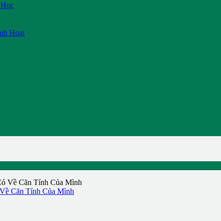
 Học
inh Hoạt
Về Căn Tính Của Mình