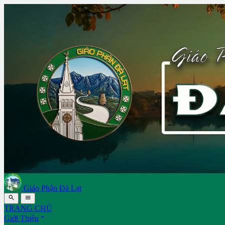
Giáo Phận Đà Lạt


TRANG CHỦ

Giới Thiệu