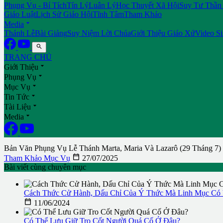
Phụng Vụ - Bí Tích
Tín Lý
Luân Lý
Học Thuyết Xã Hội
Suy Tư Thần
Giáo Luật
Lịch Sử Giáo Hội
Tĩnh Tâm
Tham Khảo

Media
Thánh Lễ
Bài Giảng
Suy Niệm Lời Chúa
Giới Thiệu Giáo Xứ
Video S

TRANG CHỦ

Giới Thiệu

Phụng Vụ

Mục Vụ

Tin Tức

Tài Liệu

Media
Bản Văn Phụng Vụ Lễ Thánh Marta, Maria Và Lazarô (29 Tháng 7)

Tham Khảo Mục Vụ
27/07/2025
Bài viết cùng chuyên mục
Cách Thức Cử Hành, Dấu Chỉ Của Ý Thức Mà Linh Mục Có 

11/06/2024
Có Thể Lưu Giữ Tro Cốt Người Quá Cố Ở Đâu?