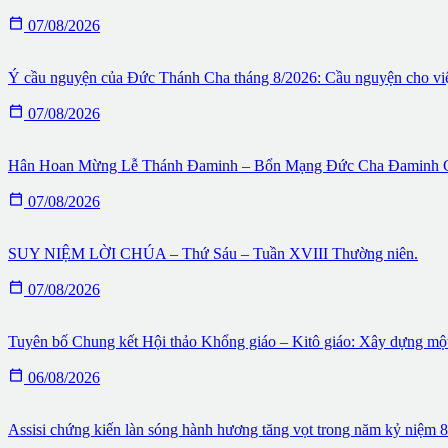

07/08/2026
Ý cầu nguyện của Đức Thánh Cha tháng 8/2026: Cầu nguyện cho việc

07/08/2026
Hân Hoan Mừng Lễ Thánh Đaminh – Bổn Mạng Đức Cha Đaminh G

07/08/2026
SUY NIỆM LỜI CHÚA – Thứ Sáu – Tuần XVIII Thường niên.

07/08/2026
Tuyên bố Chung kết Hội thảo Khổng giáo – Kitô giáo: Xây dựng một 

06/08/2026
Assisi chứng kiến làn sóng hành hương tăng vọt trong năm kỷ niệm