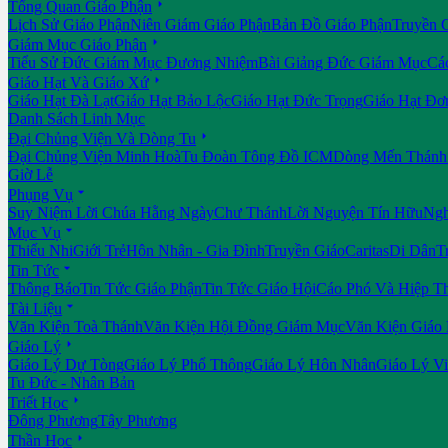

Tổng Quan Giáo Phận
Lịch Sử Giáo Phận
Niên Giám Giáo Phận
Bản Đồ Giáo Phận
Truyền 

Giám Mục Giáo Phận
Tiểu Sử Đức Giám Mục Đương Nhiệm
Bài Giảng Đức Giám Mục
Cá

Giáo Hạt Và Giáo Xứ
Giáo Hạt Đà Lạt
Giáo Hạt Bảo Lộc
Giáo Hạt Đức Trọng
Giáo Hạt Đơ
Danh Sách Linh Mục

Đại Chủng Viện Và Dòng Tu
Đại Chủng Viện Minh Hoà
Tu Đoàn Tông Đồ ICM
Dòng Mến Thánh 
Giờ Lễ

Phụng Vụ
Suy Niệm Lời Chúa Hằng Ngày
Chư Thánh
Lời Nguyện Tín Hữu
Ngh

Mục Vụ
Thiếu Nhi
Giới Trẻ
Hôn Nhân - Gia Đình
Truyền Giáo
Caritas
Di Dân
T

Tin Tức
Thông Báo
Tin Tức Giáo Phận
Tin Tức Giáo Hội
Cáo Phó Và Hiệp T

Tài Liệu
Văn Kiện Toà Thánh
Văn Kiện Hội Đồng Giám Mục
Văn Kiện Giáo

Giáo Lý
Giáo Lý Dự Tòng
Giáo Lý Phổ Thông
Giáo Lý Hôn Nhân
Giáo Lý V
Tu Đức - Nhân Bản

Triết Học
Đông Phương
Tây Phương

Thần Học