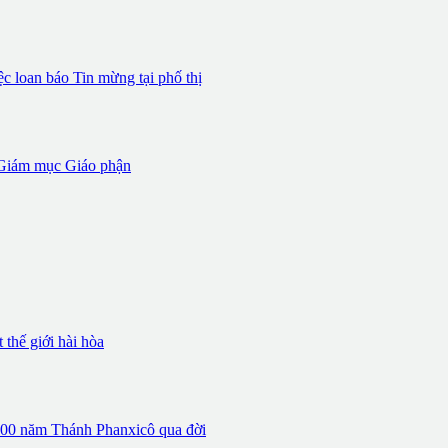
 loan báo Tin mừng tại phố thị
iám mục Giáo phận
thế giới hài hòa
 800 năm Thánh Phanxicô qua đời