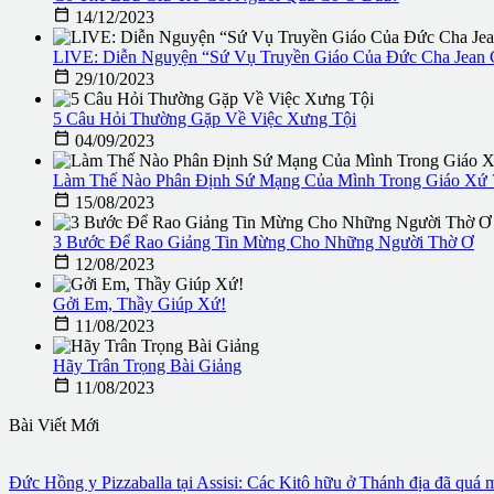

14/12/2023
LIVE: Diễn Nguyện “Sứ Vụ Truyền Giáo Của Đức Cha Jean C

29/10/2023
5 Câu Hỏi Thường Gặp Về Việc Xưng Tội

04/09/2023
Làm Thế Nào Phân Định Sứ Mạng Của Mình Trong Giáo Xứ 

15/08/2023
3 Bước Để Rao Giảng Tin Mừng Cho Những Người Thờ Ơ

12/08/2023
Gởi Em, Thầy Giúp Xứ!

11/08/2023
Hãy Trân Trọng Bài Giảng

11/08/2023
Bài Viết Mới
Đức Hồng y Pizzaballa tại Assisi: Các Kitô hữu ở Thánh địa đã quá 