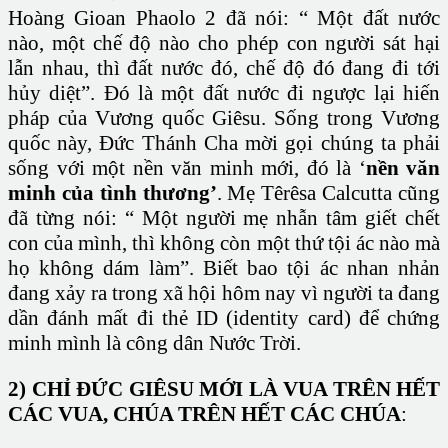
Hoàng Gioan Phaolo 2 đã nói: “ Một đất nước
nào, một chế độ nào cho phép con người sát hại
lẫn nhau, thì đất nước đó, chế độ đó đang đi tới
hủy diệt”. Đó là một đất nước đi ngược lại hiến
pháp của Vương quốc Giêsu. Sống trong Vương
quốc này, Đức Thánh Cha mời gọi chúng ta phải
sống với một nền văn minh mới, đó là ‘
nền văn
minh của tình thương’
. Mẹ Têrêsa Calcutta cũng
đã từng nói: “ Một người mẹ nhẫn tâm giết chết
con của mình, thì không còn một thứ tội ác nào mà
họ không dám làm”. Biết bao tội ác nhan nhản
đang xảy ra trong xã hội hôm nay vì người ta đang
dần đánh mất đi thẻ ID (identity card) để chứng
minh mình là công dân Nước Trời.
2) CHỈ ĐỨC GIÊSU MỚI LÀ VUA TRÊN HẾT
CÁC VUA, CHÚA TRÊN HẾT CÁC CHÚA
: