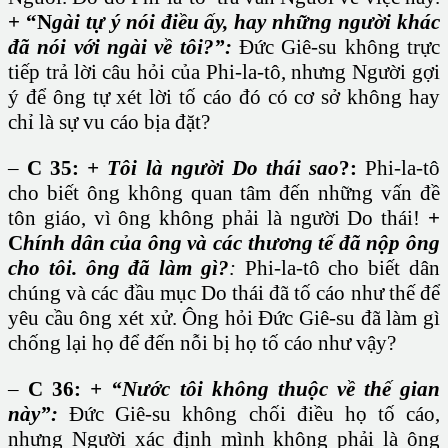
+ “N
gài tự ý nói điều ấy, hay những người khác
đã nói với ngài về tôi?”:
Đức Giê-su không trực
tiếp trả lời câu hỏi của Phi-la-tô, nhưng Người gợi
ý để ông tự xét lời tố cáo đó có cơ sở không hay
chỉ là sự vu cáo bịa đặt?
–
C 35:
+ Tôi là người Do thái sao
?:
Phi-la-tô
cho biết ông không quan tâm đến những vấn đề
tôn giáo, vì ông không phải là người Do thái!
+
C
hính dân của ông và các thương tế đã nộp ông
cho tôi. ông đã làm gì?
:
Phi-la-tô cho biết dân
chúng và các đầu mục Do thái đã tố cáo như thế để
yêu cầu ông xét xử. Ông hỏi Đức Giê-su đã làm gì
chống lại họ để đến nỗi bị họ tố cáo như vậy?
–
C 36:
+ “Nước tôi không thuộc về thế gian
này”:
Đức Giê-su không chối điều họ tố cáo,
nhưng Người xác định mình không phải là ông