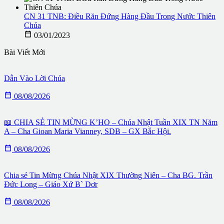
CN 31 TNB: Điều Răn Đứng Hàng Đầu Trong Nước Thiên
Chúa

03/01/2023
Bài Viết Mới
Dẫn Vào Lời Chúa

08/08/2026
📖 CHIA SẺ TIN MỪNG K’HO – Chúa Nhật Tuần XIX TN Năm
A – Cha Gioan Maria Vianney, SDB – GX Bắc Hội.

08/08/2026
Chia sẻ Tin Mừng Chúa Nhật XIX Thường Niên – Cha BG. Trần
Đức Long – Giáo Xứ B` Dơr

08/08/2026