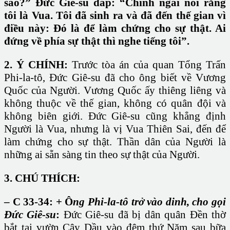
sao?” Đức Giê-su đáp: “Chính ngài nói rằng
tôi là Vua. Tôi đã sinh ra và đã đến thế gian vì
điều này: Đó là để làm chứng cho sự thật. Ai
đứng về phía sự thật thì nghe tiếng tôi”.
2. Ý CHÍNH:
Trước tòa án của quan Tổng Trấn
Phi-la-tô, Đức Giê-su đã cho ông biết về Vương
Quốc của Người. Vương Quốc ấy thiêng liêng và
không thuộc về thế gian, không có quân đội và
không biên giới. Đức Giê-su cũng khẳng định
Người là Vua, nhưng là vị Vua Thiên Sai, đến để
làm chứng cho sự thật. Thần dân của Người là
những ai sẵn sàng tin theo sự thật của Người.
3. CHÚ THÍCH:
– C 33-34: + Ô
ng Phi-la-tô trở vào dinh, cho gọi
Đức Giê-su
:
Đức Giê-su đã bị dân quân Đền thờ
bắt tại vườn Cây Dầu vào đêm thứ Năm sau bữa