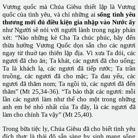
Vương quốc mà Chúa Giêsu thiết lập là Vương
quốc của tình yêu, và chỉ những ai
sống tình yêu
thương mới đủ điều kiện gia nhập vào Nước ấy
như Người sẽ nói với người lành trong ngày phán
xét: “Nào những kẻ Cha Ta chúc phúc, hãy đến
thừa hưởng Vương Quốc dọn sẵn cho các ngươi
ngay từ thuở tạo thiên lập địa. Vì xưa Ta đói, các
ngươi đã cho ăn; Ta khát, các ngươi đã cho uống;
Ta là khách lạ, các ngươi đã tiếp rước; Ta trần
truồng, các ngươi đã cho mặc; Ta đau yếu, các
ngươi đã thăm nom; Ta ngồi tù, các ngươi đã đến
thăm” (Mt 25,34-36). “Ta bảo thật các ngươi: mỗi
lần các ngươi làm như thế cho một trong những
anh em bé nhỏ nhất của Ta đây, là các ngươi đã
làm cho chính Ta vậy” (Mt 25,40).
Trong bữa tiệc ly, Chúa Giêsu đã cho biết tình yêu
đích thực là thái độ sẵn sàng hy sinh mạng sống