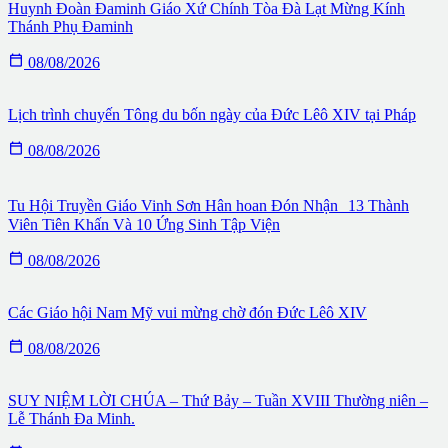
Huynh Đoàn Đaminh Giáo Xứ Chính Tòa Đà Lạt Mừng Kính
Thánh Phụ Đaminh

08/08/2026
Lịch trình chuyến Tông du bốn ngày của Đức Lêô XIV tại Pháp

08/08/2026
Tu Hội Truyền Giáo Vinh Sơn Hân hoan Đón Nhận 13 Thành
Viên Tiên Khấn Và 10 Ứng Sinh Tập Viện

08/08/2026
Các Giáo hội Nam Mỹ vui mừng chờ đón Đức Lêô XIV

08/08/2026
SUY NIỆM LỜI CHÚA – Thứ Bảy – Tuần XVIII Thường niên –
Lễ Thánh Đa Minh.