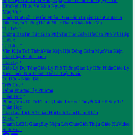
Suy Niệm Lời Chúa Hằng Ngày
Chư Thánh
Lời Nguyện Tín
Hữu
Nghi Thức Và Kinh Nguyện

Mục Vụ
Thiếu Nhi
Giới Trẻ
Hôn Nhân - Gia Đình
Truyền Giáo
Caritas
Di
Dân
Truyền Thông
Thánh Nhạc
Tham Khảo Mục Vụ

Tin Tức
Thông Báo
Tin Tức Giáo Phận
Tin Tức Giáo Hội
Cáo Phó Và Hiệp
Thông

Tài Liệu
Văn Kiện Toà Thánh
Văn Kiện Hội Đồng Giám Mục
Văn Kiện
Giáo Phận
Kinh Thánh

Giáo Lý
Giáo Lý Dự Tòng
Giáo Lý Phổ Thông
Giáo Lý Hôn Nhân
Giáo Lý
Viên
Thiếu Nhi Thánh Thể
Tài Liệu Khác
Tu Đức - Nhân Bản

Triết Học
Đông Phương
Tây Phương

Thần Học
Phụng Vụ - Bí Tích
Tín Lý
Luân Lý
Học Thuyết Xã Hội
Suy Tư
Thần Học
Giáo Luật
Lịch Sử Giáo Hội
Tĩnh Tâm
Tham Khảo

Media
Thánh Lễ
Bài Giảng
Suy Niệm Lời Chúa
Giới Thiệu Giáo Xứ
Video
Sinh Hoạt