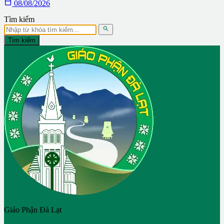

08/08/2026
Tìm kiếm

Tìm kiếm
Giáo Phận Đà Lạt