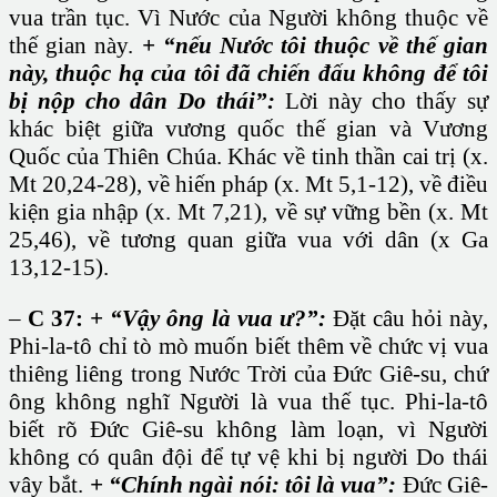
vua trần tục. Vì Nước của Người không thuộc về
thế gian này.
+ “nếu Nước tôi thuộc về thế gian
này, thuộc hạ của tôi đã chiến đấu không để tôi
bị nộp cho dân Do thái”:
Lời này cho thấy sự
khác biệt giữa vương quốc thế gian và Vương
Quốc của Thiên Chúa. Khác về tinh thần cai trị (x.
Mt 20,24-28), về hiến pháp (x. Mt 5,1-12), về điều
kiện gia nhập (x. Mt 7,21), về sự vững bền (x. Mt
25,46), về tương quan giữa vua với dân (x Ga
13,12-15).
–
C 37:
+ “Vậy ông là vua ư?”:
Đặt câu hỏi này,
Phi-la-tô chỉ tò mò muốn biết thêm về chức vị vua
thiêng liêng trong Nước Trời của Đức Giê-su, chứ
ông không nghĩ Người là vua thế tục. Phi-la-tô
biết rõ Đức Giê-su không làm loạn, vì Người
không có quân đội để tự vệ khi bị người Do thái
vây bắt.
+ “Chính ngài nói: tôi là vua”:
Đức Giê-