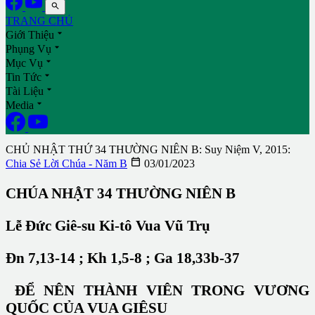

TRANG CHỦ

Giới Thiệu

Phụng Vụ

Mục Vụ

Tin Tức

Tài Liệu

Media
CHỦ NHẬT THỨ 34 THƯỜNG NIÊN B: Suy Niệm V, 2015:

Chia Sẻ Lời Chúa - Năm B
03/01/2023
CHÚA NHẬT 34 THƯỜNG NIÊN B
Lễ Đức Giê-su Ki-tô Vua Vũ Trụ
Đn 7,13-14 ; Kh 1,5-8 ; Ga 18,33b-37
ĐỂ NÊN THÀNH VIÊN TRONG VƯƠNG
QUỐC CỦA VUA GIÊSU