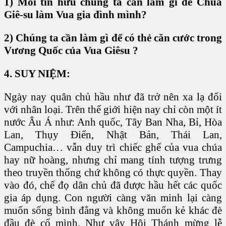
1) Mỗi tín hữu chúng ta cần làm gì để Chúa
Giê-su làm Vua gia đình mình?
2) Chúng ta cần làm gì để có thẻ căn cước trong
Vương Quốc của Vua Giêsu ?
4. SUY NIỆM:
Ngày nay quân chủ hầu như đã trở nên xa lạ đối
với nhân loại. Trên thế giới hiện nay chỉ còn một ít
nước Âu Á như: Anh quốc, Tây Ban Nha, Bỉ, Hòa
Lan, Thụy Điển, Nhật Bản, Thái Lan,
Campuchia… vẫn duy trì chiếc ghế của vua chúa
hay nữ hoàng, nhưng chỉ mang tính tượng trưng
theo truyền thống chứ không có thực quyền. Thay
vào đó, chế đọ dân chủ đã được hầu hết các quốc
gia áp dụng. Con người càng văn minh lại càng
muốn sống bình đẳng và không muốn kẻ khác đè
đầu đè cổ mình. Như vậy Hội Thánh mừng lễ