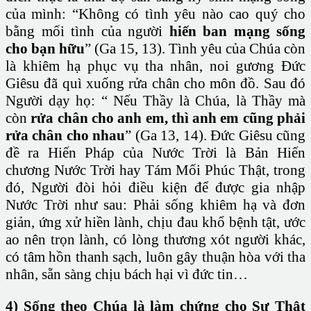
của mình: “Không có tình yêu nào cao quý cho
bằng mối tình của người
hiến ban mạng sống
cho bạn hữu
” (Ga 15, 13). Tình yêu của Chúa còn
là khiêm hạ phục vụ tha nhân, noi gương Đức
Giêsu đã quì xuống rửa chân cho môn đồ. Sau đó
Người dạy họ: “ Nếu Thầy là Chúa, là Thầy mà
còn
rửa chân cho anh em, thì anh em cũng phải
rửa chân cho nhau
” (Ga 13, 14). Đức Giêsu cũng
đề ra Hiến Pháp của Nước Trời là Bản Hiến
chương Nước Trời hay Tám Mối Phúc Thật, trong
đó, Người đòi hỏi điều kiện để được gia nhập
Nước Trời như sau: Phải sống khiêm hạ và đơn
giản, ứng xử hiền lành, chịu đau khổ bệnh tật, ước
ao nên trọn lành, có lòng thương xót người khác,
có tâm hồn thanh sạch, luôn gây thuận hòa với tha
nhân, sẵn sàng chịu bách hại vì đức tin…
4) Sống theo Chúa là làm chứng cho Sự Thật