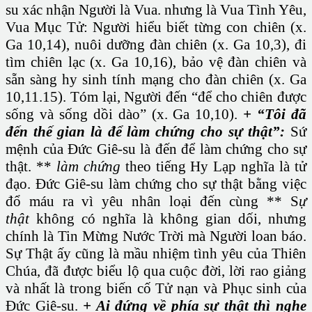
su xác nhận Người là Vua. nhưng là Vua Tình Yêu,
Vua Mục Tử: Người hiểu biết từng con chiên (x.
Ga 10,14), nuôi dưỡng đàn chiên (x. Ga 10,3), đi
tìm chiên lạc (x. Ga 10,16), bảo vệ đàn chiên và
sẵn sàng hy sinh tính mạng cho đàn chiên (x. Ga
10,11.15). Tóm lại, Người đến “để cho chiên được
sống và sống dồi dào” (x. Ga 10,10).
+ “Tôi đã
đến thế gian là để làm chứng cho sự thật”:
Sứ
mệnh của Đức Giê-su là đến để làm chứng cho sự
thật. **
làm chứng
theo tiếng Hy Lạp nghĩa là tử
đạo. Đức Giê-su làm chứng cho sự thật bằng việc
đổ máu ra vì yêu nhân loại đến cùng ** S
ự
thật
không có nghĩa là không gian dối, nhưng
chính là Tin Mừng Nước Trời mà Người loan báo.
Sự Thật ấy cũng là mầu nhiệm tình yêu của Thiên
Chúa, đã được biểu lộ qua cuộc đời, lời rao giảng
và nhất là trong biến cố Tử nạn và Phục sinh của
Đức Giê-su.
+ Ai đứng về phía sự thật thì nghe