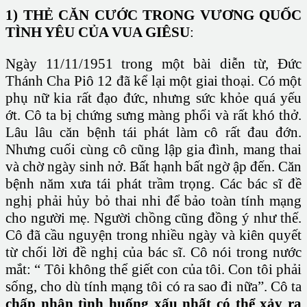
1) THẺ CĂN CƯỚC TRONG VƯƠNG QUỐC
TÌNH YÊU CỦA VUA GIÊSU
:
Ngày 11/11/1951 trong một bài diễn từ, Đức
Thánh Cha Piô 12 đã kể lại một giai thoại. Có một
phụ nữ kia rất đạo đức, nhưng sức khỏe quá yếu
ớt. Cô ta bị chứng sưng màng phổi và rất khó thở.
Lâu lâu căn bệnh tái phát làm cô rất đau đớn.
Nhưng cuối cùng cô cũng lập gia đình, mang thai
và chờ ngày sinh nở. Bất hạnh bất ngờ ập đến. Căn
bệnh năm xưa tái phát trầm trọng. Các bác sĩ đề
nghị phải hủy bỏ thai nhi để bảo toàn tính mạng
cho người mẹ. Người chồng cũng đồng ý như thế.
Cô đã cầu nguyện trong nhiều ngày và kiên quyết
từ chối lời đề nghị của bác sĩ. Cô nói trong nước
mắt: “ Tôi không thể giết con của tôi. Con tôi phải
sống, cho dù tính mạng tôi có ra sao đi nữa”. Cô ta
chấp nhận tình huống xấu nhất có thể xảy ra