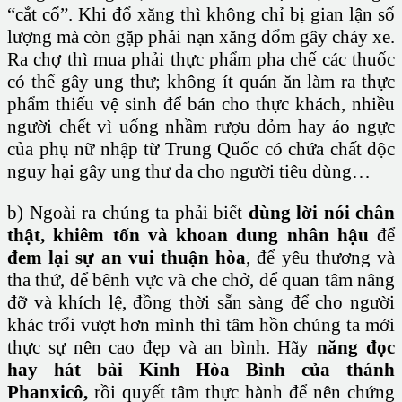
“cắt cổ”. Khi đổ xăng thì không chỉ bị gian lận số
lượng mà còn gặp phải nạn xăng dổm gây cháy xe.
Ra chợ thì mua phải thực phẩm pha chế các thuốc
có thể gây ung thư; không ít quán ăn làm ra thực
phẩm thiếu vệ sinh để bán cho thực khách, nhiều
người chết vì uống nhầm rượu dỏm hay áo ngực
của phụ nữ nhập từ Trung Quốc có chứa chất độc
nguy hại gây ung thư da cho người tiêu dùng…
b) Ngoài ra chúng ta phải biết
dùng lời nói chân
thật, khiêm tốn và khoan dung
nhân hậu
để
đem lại
sự
an vui thuận hòa
, để yêu thương và
tha thứ, để bênh vực và che chở, để quan tâm nâng
đỡ và khích lệ, đồng thời sẵn sàng để cho người
khác trổi vượt hơn mình thì tâm hồn chúng ta mới
thực sự nên cao đẹp và an bình. Hãy
năng đọc
hay hát bài Kinh Hòa Bình của thánh
Phanxicô,
rồi quyết tâm thực hành để nên chứng