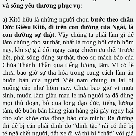
và sống yêu thương phục vụ:
a) Kitô hữu là những người chọn
bước theo chân
Đức Giêsu Kitô, đi trên con đường của Ngài,
là
con đường sự thật.
Vậy chúng ta phải làm gì để
làm chứng cho sự thật, nhất là trong bối cảnh hôm
nay, khi sự giả dối ngày càng chiếm ưu thế. Trước
hết, phải sống đúng sự thật, theo sự mách bảo của
Chúa Thánh Thần qua tiếng lương tâm. Vì có lẽ
chưa bao giờ sự tha hóa trong cung cách làm ăn
buôn bán của người Việt nam chúng ta lại bị
xuống cấp như hôm nay. Chưa bao giờ vì mưu
sinh, muốn làm giàu mau lẹ mà người ta đã dùng
mọi thủ đoạn, bỏ qua lòng đạo đức, tiếng lương
tâm, để buôn bán hàng gian hàng giả gây nguy hại
cho sức khỏe của đồng bào của mình: Ra đường
thì dễ bị cán phải đinh do “đinh tặc” rải có thể bị
té ngã chết người, dắt xe đi vá thì bị “chặt” với giá