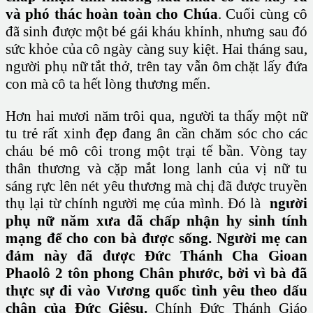
và phó thác hoàn toàn cho Chúa
. Cuối cùng cô
đã sinh được một bé gái kháu khỉnh, nhưng sau đó
sức khỏe của cô ngày càng suy kiệt. Hai tháng sau,
người phụ nữ tắt thở, trên tay vẫn ôm chặt lấy đứa
con mà cô ta hết lòng thương mến.
Hơn hai mươi năm trôi qua, người ta thấy một nữ
tu trẻ rất xinh đẹp đang ân cần chăm sóc cho các
cháu bé mô côi trong một trại tế bần. Vòng tay
thân thương và cặp mắt long lanh của vị nữ tu
sáng rực lên nét yêu thương mà chị đã được truyền
thụ lại từ chính người mẹ của mình. Đó là
người
phụ nữ năm xưa đã chấp nhận hy sinh tính
mạng để cho con bà được sống. Người mẹ can
đảm này đã được Đức Thánh Cha Gioan
Phaolô 2 tôn phong Chân phước, bởi vì bà đã
thực sự đi vào Vương quốc tình yêu theo dấu
chân của Đức Giêsu.
Chính Đức Thánh Giáo