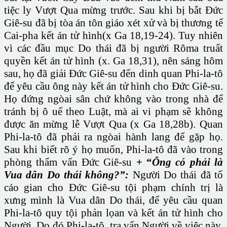
tiệc ly Vượt Qua mừng trước. Sau khi bị bắt Đức
Giê-su đã bị tòa án tôn giáo xét xử và bị thương tế
Cai-pha kết án tử hình(x Ga 18,19-24). Tuy nhiên
vì các đầu mục Do thái đã bị người Rôma truất
quyền kết án tử hình (x. Ga 18,31), nên sáng hôm
sau, họ đã giải Đức Giê-su đến dinh quan Phi-la-tô
để yêu cầu ông này kết án tử hình cho Đức Giê-su.
Họ đứng ngòai sân chứ không vào trong nhà để
tránh bị ô uế theo Luật, mà ai vi phạm sẽ không
được ăn mừng lễ Vượt Qua (x Ga 18,28b). Quan
Phi-la-tô đã phải ra ngòai hành lang để gặp họ.
Sau khi biết rõ ý họ muốn, Phi-la-tô đã vào trong
phòng thẩm vấn Đức Giê-su
+ “
Ông có phải là
Vua dân Do thái không?”:
Người Do thái đã tố
cáo gian cho Đức Giê-su tội phạm chính trị là
xưng mình là Vua dân Do thái, để yêu cầu quan
Phi-la-tô quy tội phản lọan và kết án tử hình cho
Người. Do đó Phi-la-tô tra vấn Người về việc này.