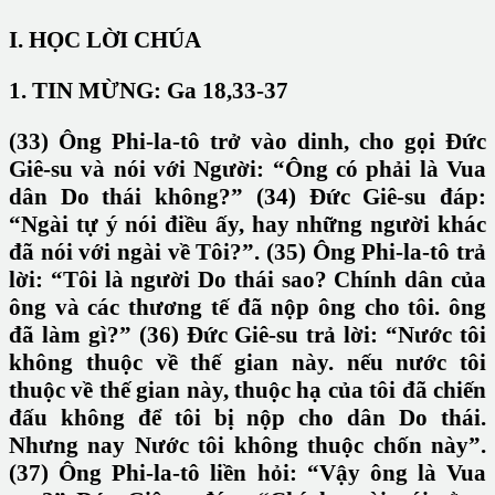
I. HỌC LỜI CHÚA
1. TIN MỪNG: Ga 18,33-37
(33) Ông Phi-la-tô trở vào dinh, cho gọi Đức
Giê-su và nói với Người: “Ông có phải là Vua
dân Do thái không?” (34) Đức Giê-su đáp:
“Ngài tự ý nói điều ấy, hay những người khác
đã nói với ngài về Tôi?”. (35) Ông Phi-la-tô trả
lời: “Tôi là người Do thái sao? Chính dân của
ông và các thương tế đã nộp ông cho tôi. ông
đã làm gì?” (36) Đức Giê-su trả lời: “Nước tôi
không thuộc về thế gian này. nếu nước tôi
thuộc về thế gian này, thuộc hạ của tôi đã chiến
đấu không để tôi bị nộp cho dân Do thái.
Nhưng nay Nước tôi không thuộc chốn này”.
(37) Ông Phi-la-tô liền hỏi: “Vậy ông là Vua