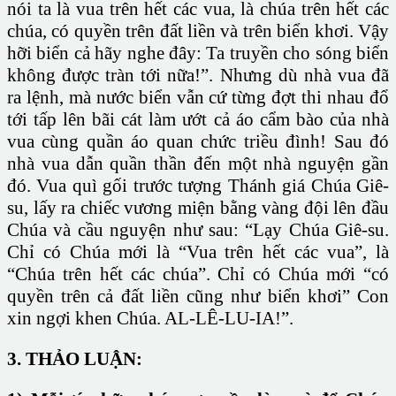
nói ta là vua trên hết các vua, là chúa trên hết các
chúa, có quyền trên đất liền và trên biển khơi. Vậy
hỡi biển cả hãy nghe đây: Ta truyền cho sóng biển
không được tràn tới nữa!”. Nhưng dù nhà vua đã
ra lệnh, mà nước biển vẫn cứ từng đợt thi nhau đổ
tới tấp lên bãi cát làm ướt cả áo cẩm bào của nhà
vua cùng quần áo quan chức triều đình! Sau đó
nhà vua dẫn quần thần đến một nhà nguyện gần
đó. Vua quì gối trước tượng Thánh giá Chúa Giê-
su, lấy ra chiếc vương miện bằng vàng đội lên đầu
Chúa và cầu nguyện như sau: “Lạy Chúa Giê-su.
Chỉ có Chúa mới là “Vua trên hết các vua”, là
“Chúa trên hết các chúa”. Chỉ có Chúa mới “có
quyền trên cả đất liền cũng như biển khơi” Con
xin ngợi khen Chúa. AL-LÊ-LU-IA!”.
3. THẢO LUẬN: