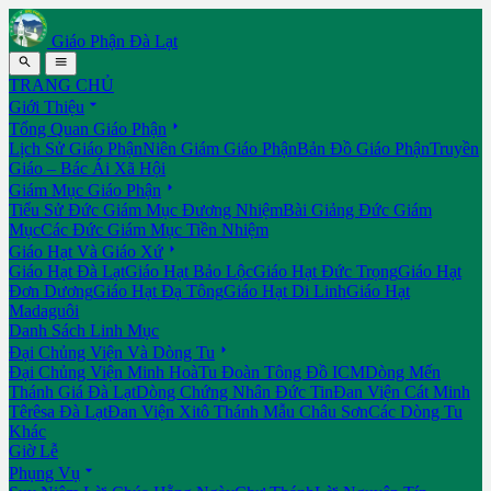
Giáo Phận Đà Lạt


TRANG CHỦ

Giới Thiệu

Tổng Quan Giáo Phận
Lịch Sử Giáo Phận
Niên Giám Giáo Phận
Bản Đồ Giáo Phận
Truyền
Giáo – Bác Ái Xã Hội

Giám Mục Giáo Phận
Tiểu Sử Đức Giám Mục Đương Nhiệm
Bài Giảng Đức Giám
Mục
Các Đức Giám Mục Tiền Nhiệm

Giáo Hạt Và Giáo Xứ
Giáo Hạt Đà Lạt
Giáo Hạt Bảo Lộc
Giáo Hạt Đức Trọng
Giáo Hạt
Đơn Dương
Giáo Hạt Đạ Tông
Giáo Hạt Di Linh
Giáo Hạt
Madaguôi
Danh Sách Linh Mục

Đại Chủng Viện Và Dòng Tu
Đại Chủng Viện Minh Hoà
Tu Đoàn Tông Đồ ICM
Dòng Mến
Thánh Giá Đà Lạt
Dòng Chứng Nhân Đức Tin
Đan Viện Cát Minh
Têrêsa Đà Lạt
Đan Viện Xitô Thánh Mẫu Châu Sơn
Các Dòng Tu
Khác
Giờ Lễ

Phụng Vụ