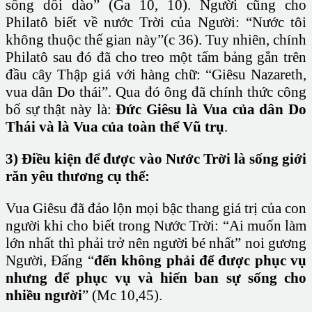
sống dồi dào” (Ga 10, 10). Người cũng cho
Philatô biết về nước Trời của Người: “Nước tôi
không thuộc thế gian này”(c 36). Tuy nhiên, chính
Philatô sau đó đã cho treo một tấm bảng gắn trên
đầu cây Thập giá với hàng chữ: “Giêsu Nazareth,
vua dân Do thái”. Qua đó ông đã chính thức công
bố sự thật này là:
Đức Giêsu là Vua của dân Do
Thái và là Vua của toàn thể Vũ trụ
.
3) Điều kiện để được vào Nước Trời là sống giới
răn yêu thương cụ thể:
Vua Giêsu đã đảo lộn mọi bậc thang giá trị của con
người khi cho biết trong Nước Trời: “Ai muốn làm
lớn nhất thì phải trở nên người bé nhất” noi gương
Người, Đấng “
đến không phải để được phục vụ
nhưng để phục vụ và hiến ban sự sống cho
nhiều người
” (Mc 10,45).