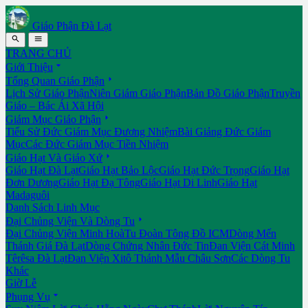
Giáo Phận Đà Lạt


TRANG CHỦ

Giới Thiệu

Tổng Quan Giáo Phận
Lịch Sử Giáo Phận
Niên Giám Giáo Phận
Bản Đồ Giáo Phận
Truyền
Giáo – Bác Ái Xã Hội

Giám Mục Giáo Phận
Tiểu Sử Đức Giám Mục Đương Nhiệm
Bài Giảng Đức Giám
Mục
Các Đức Giám Mục Tiền Nhiệm

Giáo Hạt Và Giáo Xứ
Giáo Hạt Đà Lạt
Giáo Hạt Bảo Lộc
Giáo Hạt Đức Trọng
Giáo Hạt
Đơn Dương
Giáo Hạt Đạ Tông
Giáo Hạt Di Linh
Giáo Hạt
Madaguôi
Danh Sách Linh Mục

Đại Chủng Viện Và Dòng Tu
Đại Chủng Viện Minh Hoà
Tu Đoàn Tông Đồ ICM
Dòng Mến
Thánh Giá Đà Lạt
Dòng Chứng Nhân Đức Tin
Đan Viện Cát Minh
Têrêsa Đà Lạt
Đan Viện Xitô Thánh Mẫu Châu Sơn
Các Dòng Tu
Khác
Giờ Lễ

Phụng Vụ