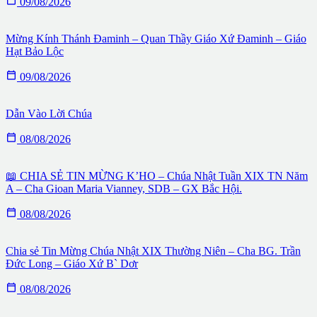
09/08/2026
Mừng Kính Thánh Đaminh – Quan Thầy Giáo Xứ Đaminh – Giáo
Hạt Bảo Lộc

09/08/2026
Dẫn Vào Lời Chúa

08/08/2026
📖 CHIA SẺ TIN MỪNG K’HO – Chúa Nhật Tuần XIX TN Năm
A – Cha Gioan Maria Vianney, SDB – GX Bắc Hội.

08/08/2026
Chia sẻ Tin Mừng Chúa Nhật XIX Thường Niên – Cha BG. Trần
Đức Long – Giáo Xứ B` Dơr

08/08/2026