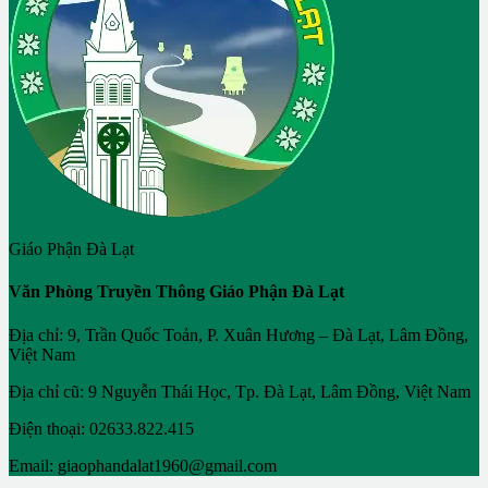
Giáo Phận Đà Lạt
Văn Phòng Truyền Thông Giáo Phận Đà Lạt
Địa chỉ: 9, Trần Quốc Toản, P. Xuân Hương – Đà Lạt, Lâm Đồng,
Việt Nam
Địa chỉ cũ: 9 Nguyễn Thái Học, Tp. Đà Lạt, Lâm Đồng, Việt Nam
Điện thoại: 02633.822.415
Email: giaophandalat1960@gmail.com