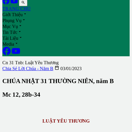

TRANG CHỦ

Giới Thiệu

Phụng Vụ

Mục Vụ

Tin Tức

Tài Liệu

Media
Cn 31 Tnb: Luật Yêu Thương

Chia Sẻ Lời Chúa - Năm B
03/01/2023
CHÚA NHẬT 31 THƯỜNG NIÊN, năm B
Mc 12, 28b-34
LUẬT YÊU THƯƠNG