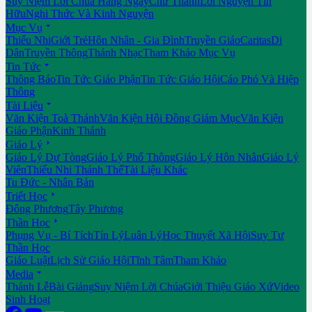
Suy Niệm Lời Chúa Hằng Ngày
Chư Thánh
Lời Nguyện Tín
Hữu
Nghi Thức Và Kinh Nguyện

Mục Vụ
Thiếu Nhi
Giới Trẻ
Hôn Nhân - Gia Đình
Truyền Giáo
Caritas
Di
Dân
Truyền Thông
Thánh Nhạc
Tham Khảo Mục Vụ

Tin Tức
Thông Báo
Tin Tức Giáo Phận
Tin Tức Giáo Hội
Cáo Phó Và Hiệp
Thông

Tài Liệu
Văn Kiện Toà Thánh
Văn Kiện Hội Đồng Giám Mục
Văn Kiện
Giáo Phận
Kinh Thánh

Giáo Lý
Giáo Lý Dự Tòng
Giáo Lý Phổ Thông
Giáo Lý Hôn Nhân
Giáo Lý
Viên
Thiếu Nhi Thánh Thể
Tài Liệu Khác
Tu Đức - Nhân Bản

Triết Học
Đông Phương
Tây Phương

Thần Học
Phụng Vụ - Bí Tích
Tín Lý
Luân Lý
Học Thuyết Xã Hội
Suy Tư
Thần Học
Giáo Luật
Lịch Sử Giáo Hội
Tĩnh Tâm
Tham Khảo

Media
Thánh Lễ
Bài Giảng
Suy Niệm Lời Chúa
Giới Thiệu Giáo Xứ
Video
Sinh Hoạt