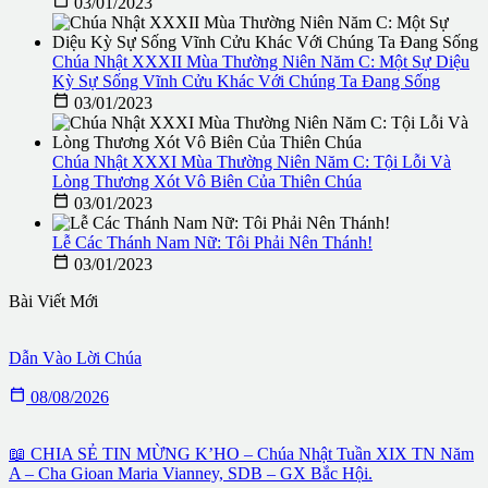

03/01/2023
Chúa Nhật XXXII Mùa Thường Niên Năm C: Một Sự Diệu
Kỳ Sự Sống Vĩnh Cửu Khác Với Chúng Ta Đang Sống

03/01/2023
Chúa Nhật XXXI Mùa Thường Niên Năm C: Tội Lỗi Và
Lòng Thương Xót Vô Biên Của Thiên Chúa

03/01/2023
Lễ Các Thánh Nam Nữ: Tôi Phải Nên Thánh!

03/01/2023
Bài Viết Mới
Dẫn Vào Lời Chúa

08/08/2026
📖 CHIA SẺ TIN MỪNG K’HO – Chúa Nhật Tuần XIX TN Năm
A – Cha Gioan Maria Vianney, SDB – GX Bắc Hội.