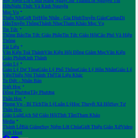
Suy Niệm Lời Chúa Hằng Ngày
Chư Thánh
Lời Nguyện Tín
Hữu
Nghi Thức Và Kinh Nguyện

Mục Vụ
Thiếu Nhi
Giới Trẻ
Hôn Nhân - Gia Đình
Truyền Giáo
Caritas
Di
Dân
Truyền Thông
Thánh Nhạc
Tham Khảo Mục Vụ

Tin Tức
Thông Báo
Tin Tức Giáo Phận
Tin Tức Giáo Hội
Cáo Phó Và Hiệp
Thông

Tài Liệu
Văn Kiện Toà Thánh
Văn Kiện Hội Đồng Giám Mục
Văn Kiện
Giáo Phận
Kinh Thánh

Giáo Lý
Giáo Lý Dự Tòng
Giáo Lý Phổ Thông
Giáo Lý Hôn Nhân
Giáo Lý
Viên
Thiếu Nhi Thánh Thể
Tài Liệu Khác
Tu Đức - Nhân Bản

Triết Học
Đông Phương
Tây Phương

Thần Học
Phụng Vụ - Bí Tích
Tín Lý
Luân Lý
Học Thuyết Xã Hội
Suy Tư
Thần Học
Giáo Luật
Lịch Sử Giáo Hội
Tĩnh Tâm
Tham Khảo

Media
Thánh Lễ
Bài Giảng
Suy Niệm Lời Chúa
Giới Thiệu Giáo Xứ
Video
Sinh Hoạt