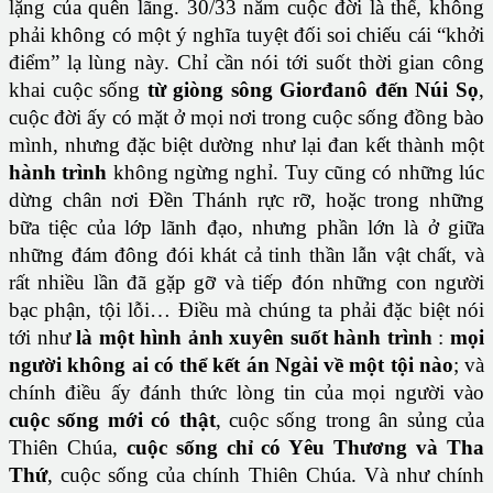
lặng của quên lãng. 30/33 năm cuộc đời là thế, không
phải không có một ý nghĩa tuyệt đối soi chiếu cái “khởi
điểm” lạ lùng này. Chỉ cần nói tới suốt thời gian công
khai cuộc sống
từ giòng sông Giorđanô đến Núi Sọ
,
cuộc đời ấy có mặt ở mọi nơi trong cuộc sống đồng bào
mình, nhưng đặc biệt dường như lại đan kết thành một
hành trình
không ngừng nghỉ. Tuy cũng có những lúc
dừng chân nơi Đền Thánh rực rỡ, hoặc trong những
bữa tiệc của lớp lãnh đạo, nhưng phần lớn là ở giữa
những đám đông đói khát cả tinh thần lẫn vật chất, và
rất nhiều lần đã gặp gỡ và tiếp đón những con người
bạc phận, tội lỗi… Điều mà chúng ta phải đặc biệt nói
tới như
là một hình ảnh xuyên suốt hành trình
:
mọi
người không ai có thể kết án Ngài về một tội nào
; và
chính điều ấy đánh thức lòng tin của mọi người vào
cuộc sống mới có thật
, cuộc sống trong ân sủng của
Thiên Chúa,
cuộc sống chỉ có Yêu Thương và Tha
Thứ
, cuộc sống của chính Thiên Chúa. Và như chính