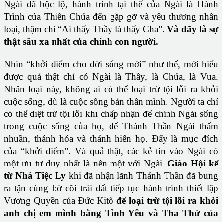
Ngài đã bộc lộ, hành trình tại thế của Ngài là Hành
Trình của Thiên Chúa đến gặp gỡ và yêu thương nhân
loại, thậm chí “Ai thấy Thầy là thấy Cha”.
Và đấy là sự
thật sâu xa nhất của chính con người.
Nhìn “khởi điểm cho đời sống mới” như thế, mới hiểu
được quả thật chỉ có Ngài là Thầy, là Chúa, là Vua.
Nhân loại này, không ai có thể loại trừ tội lỗi ra khỏi
cuộc sống, dù là cuộc sống bản thân mình. Người ta chỉ
có thể diệt trừ tội lỗi khi chấp nhận để chính Ngài sống
trong cuộc sống của họ, để Thánh Thần Ngài thấm
nhuần, thánh hóa và thánh hiến họ. Đấy là mục đích
của “khởi điểm”. Và quả thật, các kẻ tin vào Ngài có
một ưu tư duy nhất là nên một với Ngài.
Giáo Hội kể
từ Nhà Tiệc Ly
khi đã nhận lãnh Thánh Thần đã bung
ra tận cùng bờ cõi trái đất tiếp tục hành trình thiết lập
Vương Quyền của Đức Kitô
để loại trừ tội lỗi ra khỏi
anh chị em mình bằng Tình Yêu và Tha Thứ của