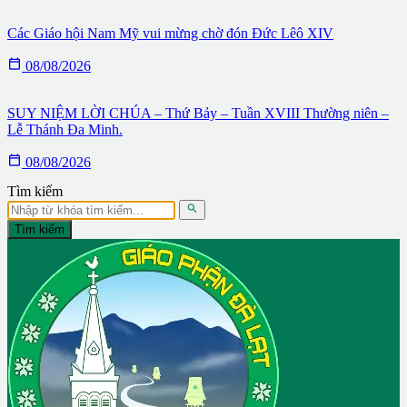
Các Giáo hội Nam Mỹ vui mừng chờ đón Đức Lêô XIV

08/08/2026
SUY NIỆM LỜI CHÚA – Thứ Bảy – Tuần XVIII Thường niên –
Lễ Thánh Đa Minh.

08/08/2026
Tìm kiếm

Tìm kiếm