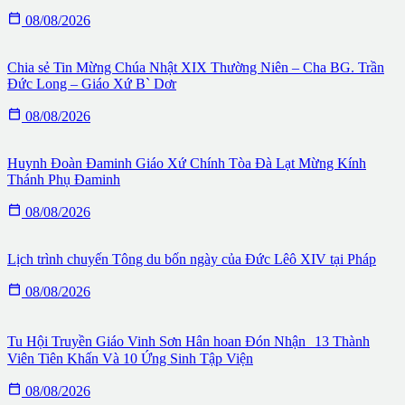

08/08/2026
Chia sẻ Tin Mừng Chúa Nhật XIX Thường Niên – Cha BG. Trần
Đức Long – Giáo Xứ B` Dơr

08/08/2026
Huynh Đoàn Đaminh Giáo Xứ Chính Tòa Đà Lạt Mừng Kính
Thánh Phụ Đaminh

08/08/2026
Lịch trình chuyến Tông du bốn ngày của Đức Lêô XIV tại Pháp

08/08/2026
Tu Hội Truyền Giáo Vinh Sơn Hân hoan Đón Nhận 13 Thành
Viên Tiên Khấn Và 10 Ứng Sinh Tập Viện

08/08/2026