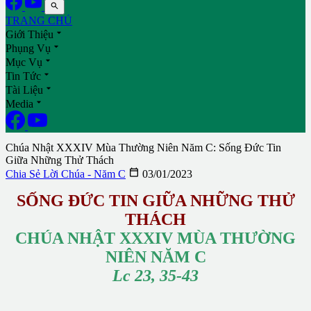

TRANG CHỦ

Giới Thiệu

Phụng Vụ

Mục Vụ

Tin Tức

Tài Liệu

Media
Chúa Nhật XXXIV Mùa Thường Niên Năm C: Sống Đức Tin
Giữa Những Thử Thách

Chia Sẻ Lời Chúa - Năm C
03/01/2023
SỐNG ĐỨC TIN GIỮA NHỮNG THỬ
THÁCH
CHÚA NHẬT XXXIV MÙA THƯỜNG
NIÊN NĂM C
Lc 23, 35-43