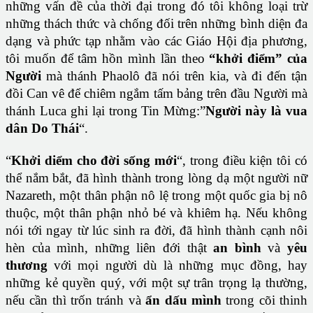
những vấn đề của thời đại trong đó tôi không loại trừ
những thách thức và chống đối trên những bình diện đa
dạng và phức tạp nhằm vào các Giáo Hội địa phương,
tôi muốn để tâm hồn mình lần theo
“khởi điểm” của
Người
mà thánh Phaolô đã nói trên kia, và đi đến tận
đồi Can vê để chiêm ngắm tấm bảng trên đầu Người mà
thánh Luca ghi lại trong Tin Mừng:”
Người này là vua
dân Do Thái
“.
“
Khởi diểm cho đời sống mới
“, trong điều kiện tôi có
thể nắm bắt, đã hình thành trong lòng dạ một người nữ
Nazareth, một thân phận nô lệ trong một quốc gia bị nô
thuộc, một thân phận nhỏ bé và khiêm hạ. Nếu không
nói tới ngay từ lúc sinh ra đời, đã hình thành cạnh nôi
hèn của mình, những liên đới thật
an bình
và
yêu
thương
với mọi người dù là những mục đồng, hay
những kẻ quyền quý, với một sự trân trọng lạ thường,
nếu cần thì trốn tránh và
ẩn dấu mình
trong cõi thinh