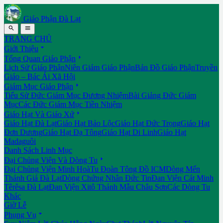
Giáo Phận Đà Lạt


TRANG CHỦ

Giới Thiệu

Tổng Quan Giáo Phận
Lịch Sử Giáo Phận
Niên Giám Giáo Phận
Bản Đồ Giáo Phận
Truyền
Giáo – Bác Ái Xã Hội

Giám Mục Giáo Phận
Tiểu Sử Đức Giám Mục Đương Nhiệm
Bài Giảng Đức Giám
Mục
Các Đức Giám Mục Tiền Nhiệm

Giáo Hạt Và Giáo Xứ
Giáo Hạt Đà Lạt
Giáo Hạt Bảo Lộc
Giáo Hạt Đức Trọng
Giáo Hạt
Đơn Dương
Giáo Hạt Đạ Tông
Giáo Hạt Di Linh
Giáo Hạt
Madaguôi
Danh Sách Linh Mục

Đại Chủng Viện Và Dòng Tu
Đại Chủng Viện Minh Hoà
Tu Đoàn Tông Đồ ICM
Dòng Mến
Thánh Giá Đà Lạt
Dòng Chứng Nhân Đức Tin
Đan Viện Cát Minh
Têrêsa Đà Lạt
Đan Viện Xitô Thánh Mẫu Châu Sơn
Các Dòng Tu
Khác
Giờ Lễ

Phụng Vụ