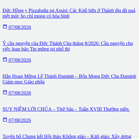
Đức Hồng y Pizzaballa tại Assisi: Các Kitô hữu ở Thánh địa đã quá
mệt mỏi; họ chỉ mong có hòa bình

07/08/2026
Ý cầu nguyện của Đức Thánh Cha tháng 8/2026: Cầu nguyện cho
việc loan báo Tin mừng tại phố thị

07/08/2026
Hân Hoan Mừng Lễ Thánh Đaminh – Bổn Mạng Đức Cha Đaminh
Giám mục Giáo phận

07/08/2026
SUY NIỆM LỜI CHÚA – Thứ Sáu – Tuần XVIII Thường niên.

07/08/2026
Tuyên bố Chung kết Hội thảo Khổng giáo – Kitô giáo: Xây dựng