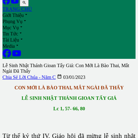

TRANG CHỦ

Giới Thiệu

Phụng Vụ

Mục Vụ

Tin Tức

Tài Liệu

Media
Lễ Sinh Nhật Thánh Gioan Tẩy Giả: Con Mới Là Bào Thai, Mắt
Ngài Đã Thấy

Chia Sẻ Lời Chúa - Năm C
03/01/2023
CON MỚI LÀ BÀO THAI, MẮT NGÀI ĐÃ THẤY
LỄ SINH NHẬT THÁNH GIOAN TẨY GIẢ
Lc 1, 57- 66, 80
Từ thế kỷ thứ IV, Giáo hội đã mừng lễ sinh nhật