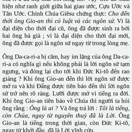
hiện như ranh giới giữa hai giao ước, Cựu Ước và
Tân Ước. Chính Chúa Giêsu chứng thực:
Cho đến
thời ông Gio-an thì có luật và các ngôn sứ
. Vì là
đại diện cho thời đại cũ, ông đã được sinh ra bởi
hai ông bà già ; vì là đại diện cho thời đại mới,
ông đã được gọi là ngôn sứ ngay từ trong lòng mẹ.
Ông Da-ca-ri-a bị câm, hay im lặng của ông Da-ca-
ri-a có nghĩa gì nếu không phải là lời ngôn sứ tạm
ngưng, và đóng lại cho tới khi Đức Ki-tô đến rao
giảng ? Khi ông Gio-an đến thì lời ngôn sứ được
mở ra và khi Đấng được tiên báo đến thì lời ngôn
sứ trở nên rõ ràng. Lưỡi được mở vì tiếng ra đời.
Khi ông Gio-an tiên báo về Chúa thì người ta hỏi
ông rằng :
Ông là ai ?
Và ông trả lời :
Tôi là tiếng,
còn Chúa, ngay từ nguyên thuỷ đã là Lời
. Ông
Gio-an là tiếng trong thời gian, còn Đức Ki-tô,
ngay từ khởi đầu, đã là Lời vĩnh cửu.