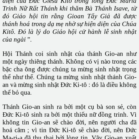
diện của Đức Giêsu Kitô trong lòng Đức Maria
Trinh Nữ Rất Thánh khi thăm Bà Thánh Isave, từ
đó Giáo hội tin rằng Gioan Tẩy Giả đã được
thánh hoá trong dạ mẹ nhờ sự hiện diện của Chúa
Kitô. Đó là lý do Giáo hội cử hành lễ sinh nhật
của ngài
”.
Hội Thánh coi sinh nhật của thánh Gio-an như
một ngày thiêng thánh. Không có vị nào trong các
bậc cha ông được chúng ta mừng sinh nhật trọng
thể như thế. Chúng ta mừng sinh nhật thánh Gio-
an và mừng sinh nhật Đức Ki-tô : đó là điều không
thể bỏ qua.
Thánh Gio-an sinh ra bởi một cụ bà son sẻ, còn
Đức Ki-tô sinh ra bởi một thiếu nữ đồng trinh. Vì
không tin Gio-an sẽ chào đời, nên người cha đã
hoá câm ; vì tin Đức Ki-tô sẽ chào đời, nên Đức
Ma-ri-a đã thụ thai bởi lòng tin. Vậy Gio-an xuất