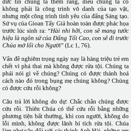
đức tin chúng ta thêm rằng, điều chúng ta có
không phải là công trình vô danh của tạo vật,
nhưng một công trình tình yêu của đấng Sáng tạo.
Sứ vụ của Gioan Tẩy Giả hoàn toàn được phác họa
trước lúc sinh ra: “
Hài nhi hỡi, con sẽ mang tước
hiệu là ngôn sứ của Đấng Tối Cao, con sẽ đi trước
Chúa mở lối cho Người
” (Lc 1, 76).
Vấn đề nghiêm trọng ngày nay là hàng triệu trẻ em
chết vì phá thai mà không được rửa tội. Chúng ta
phải nói gì về chúng? Chúng có được thánh hoá
cách nào đó trong bụng mẹ chúng không? Chúng
có được cứu rỗi không?
Câu trả lời không do dự: Chắc chắn chúng được
cứu rỗi. Thiên Chúa có thể cứu rỗi bằng những
phương tiện bất thường, khi con người, không do
lỗi mình, không được lãnh bí tích rửa tội. Chúa
làm như vậy đối với các thánh Anh Hài, những em