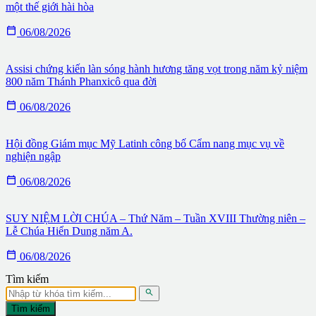
một thế giới hài hòa

06/08/2026
Assisi chứng kiến làn sóng hành hương tăng vọt trong năm kỷ niệm
800 năm Thánh Phanxicô qua đời

06/08/2026
Hội đồng Giám mục Mỹ Latinh công bố Cẩm nang mục vụ về
nghiện ngập

06/08/2026
SUY NIỆM LỜI CHÚA – Thứ Năm – Tuần XVIII Thường niên –
Lễ Chúa Hiển Dung năm A.

06/08/2026
Tìm kiếm

Tìm kiếm