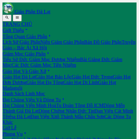
Giáo Phận Đà Lạt


TRANG CHỦ

Giới Thiệu

Tổng Quan Giáo Phận
Lịch Sử Giáo Phận
Niên Giám Giáo Phận
Bản Đồ Giáo Phận
Truyền
Giáo – Bác Ái Xã Hội

Giám Mục Giáo Phận
Tiểu Sử Đức Giám Mục Đương Nhiệm
Bài Giảng Đức Giám
Mục
Các Đức Giám Mục Tiền Nhiệm

Giáo Hạt Và Giáo Xứ
Giáo Hạt Đà Lạt
Giáo Hạt Bảo Lộc
Giáo Hạt Đức Trọng
Giáo Hạt
Đơn Dương
Giáo Hạt Đạ Tông
Giáo Hạt Di Linh
Giáo Hạt
Madaguôi
Danh Sách Linh Mục

Đại Chủng Viện Và Dòng Tu
Đại Chủng Viện Minh Hoà
Tu Đoàn Tông Đồ ICM
Dòng Mến
Thánh Giá Đà Lạt
Dòng Chứng Nhân Đức Tin
Đan Viện Cát Minh
Têrêsa Đà Lạt
Đan Viện Xitô Thánh Mẫu Châu Sơn
Các Dòng Tu
Khác
Giờ Lễ

Phụng Vụ