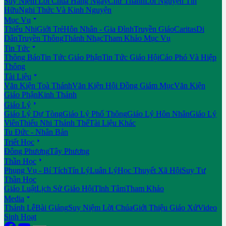
Suy Niệm Lời Chúa Hằng Ngày
Chư Thánh
Lời Nguyện Tín
Hữu
Nghi Thức Và Kinh Nguyện

Mục Vụ
Thiếu Nhi
Giới Trẻ
Hôn Nhân - Gia Đình
Truyền Giáo
Caritas
Di
Dân
Truyền Thông
Thánh Nhạc
Tham Khảo Mục Vụ

Tin Tức
Thông Báo
Tin Tức Giáo Phận
Tin Tức Giáo Hội
Cáo Phó Và Hiệp
Thông

Tài Liệu
Văn Kiện Toà Thánh
Văn Kiện Hội Đồng Giám Mục
Văn Kiện
Giáo Phận
Kinh Thánh

Giáo Lý
Giáo Lý Dự Tòng
Giáo Lý Phổ Thông
Giáo Lý Hôn Nhân
Giáo Lý
Viên
Thiếu Nhi Thánh Thể
Tài Liệu Khác
Tu Đức - Nhân Bản

Triết Học
Đông Phương
Tây Phương

Thần Học
Phụng Vụ - Bí Tích
Tín Lý
Luân Lý
Học Thuyết Xã Hội
Suy Tư
Thần Học
Giáo Luật
Lịch Sử Giáo Hội
Tĩnh Tâm
Tham Khảo

Media
Thánh Lễ
Bài Giảng
Suy Niệm Lời Chúa
Giới Thiệu Giáo Xứ
Video
Sinh Hoạt