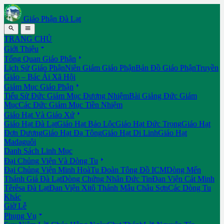
Giáo Phận Đà Lạt


TRANG CHỦ

Giới Thiệu

Tổng Quan Giáo Phận
Lịch Sử Giáo Phận
Niên Giám Giáo Phận
Bản Đồ Giáo Phận
Truyền
Giáo – Bác Ái Xã Hội

Giám Mục Giáo Phận
Tiểu Sử Đức Giám Mục Đương Nhiệm
Bài Giảng Đức Giám
Mục
Các Đức Giám Mục Tiền Nhiệm

Giáo Hạt Và Giáo Xứ
Giáo Hạt Đà Lạt
Giáo Hạt Bảo Lộc
Giáo Hạt Đức Trọng
Giáo Hạt
Đơn Dương
Giáo Hạt Đạ Tông
Giáo Hạt Di Linh
Giáo Hạt
Madaguôi
Danh Sách Linh Mục

Đại Chủng Viện Và Dòng Tu
Đại Chủng Viện Minh Hoà
Tu Đoàn Tông Đồ ICM
Dòng Mến
Thánh Giá Đà Lạt
Dòng Chứng Nhân Đức Tin
Đan Viện Cát Minh
Têrêsa Đà Lạt
Đan Viện Xitô Thánh Mẫu Châu Sơn
Các Dòng Tu
Khác
Giờ Lễ

Phụng Vụ