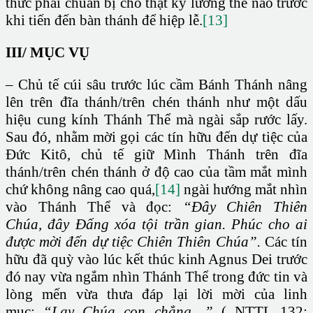
thức phải chuẩn bị cho thật kỹ lưỡng thế nào trước
khi tiến đến bàn thánh để hiệp lễ.
[13]
III/ MỤC VỤ
– Chủ tế cúi sâu trước lúc cầm Bánh Thánh nâng
lên trên đĩa thánh/trên chén thánh như một dấu
hiệu cung kính Thánh Thể mà ngài sắp rước lấy.
Sau đó, nhằm mời gọi các tín hữu đến dự tiệc của
Đức Kitô, chủ tế giữ Mình Thánh trên đĩa
thánh/trên chén thánh ở độ cao của tầm mắt mình
chứ không nâng cao quá,
[14]
ngài hướng mắt nhìn
vào Thánh Thể và đọc:
“Đây Chiên Thiên
Chúa,
đây Đấng xóa tội trần gian. Phúc cho ai
được mời đến dự tiệc Chiên Thiên Chúa”.
Các tín
hữu đã quỳ vào lúc kết thúc kinh Agnus Dei trước
đó nay vừa ngắm nhìn Thánh Thể trong đức tin và
lòng mến vừa thưa đáp lại lời mời của linh
mục:
“Lạy Chúa con chẳng…”
( NTTL 132;