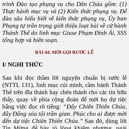
trình Đào tạo phụng vụ cho Dân Chúa gồm: (1)
Thực hành mục vụ và (2) Kiến thức phụng vụ. Để
đào sâu hiểu biết về kiến thức phụng vụ, Ủy ban
Phụng tự trân trọng giới thiệu loạt bài về cử hành
Thánh Thể do linh mục Giuse Phạm Đình Ái, SSS
tổng hợp và biên soạn.
BÀI 4
4: MỜI GỌI RƯỚC LỄ
I/ NGHI THỨC
Sau khi đọc thầm lời nguyện chuẩn bị rước lễ
(NTTL 131), linh mục cúi mình, cầm bánh Thánh
Thể trên đĩa thánh hay chén thánh cho các tín hữu
thấy, quay về phía cộng đoàn để mời họ dự tiệc
bằng việc đọc rõ tiếng:
“Đây Chiên Thiên Chúa,
đây Đấng xóa tội trần gian. Phúc cho ai được mời
đến dự tiệc Chiên Thiên Chúa.”
Sau đó, dùng lời
Tin Mừng để bày tỏ lòng khiêm nhượng, ngài