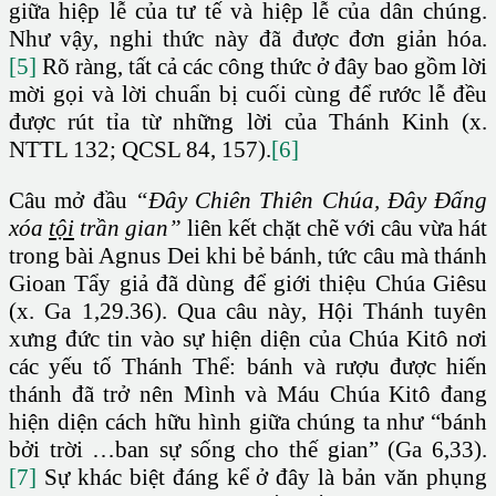
giữa hiệp lễ của tư tế và hiệp lễ của dân chúng.
Như vậy, nghi thức này đã được đơn giản hóa.
[5]
Rõ ràng, tất cả các công thức ở đây bao gồm lời
mời gọi và lời chuẩn bị cuối cùng để rước lễ đều
được rút tỉa từ những lời của Thánh Kinh (x.
NTTL 132; QCSL 84, 157).
[6]
Câu mở đầu
“Đây Chiên Thiên Chúa, Đây Đấng
xóa
tội
trần gian”
liên kết chặt chẽ với câu vừa hát
trong bài Agnus Dei khi bẻ bánh, tức câu mà thánh
Gioan Tẩy giả đã dùng để giới thiệu Chúa Giêsu
(x. Ga 1,29.36). Qua câu này, Hội Thánh tuyên
xưng đức tin vào sự hiện diện của Chúa Kitô nơi
các yếu tố Thánh Thể: bánh và rượu được hiến
thánh đã trở nên Mình và Máu Chúa Kitô đang
hiện diện cách hữu hình giữa chúng ta như “bánh
bởi trời …ban sự sống cho thế gian” (Ga 6,33).
[7]
Sự khác biệt đáng kể ở đây là bản văn phụng