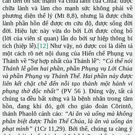
cần đến ơn sức mạnh và chữa lành của Chúa: được
chữa lành và làm cho mạnh sức không phải về
phương diện thể lý (Mt 8,8), nhưng là được chữa
lành phần hồn để được ơn cứu độ, được sống đời
đời. Hiệu lực này vừa do bởi Lời được công bố
(lời của viên sĩ quan) lẫn do bởi sự hiệp thông bí
tích (hiệp lễ).
[12]
Như vậy, nó được coi là diễn tả
một cách rõ nét nội dung của Hiến chế Phụng vụ
Thánh về “Sự hợp nhất của Thánh lễ”:
“
Có thể nói
Thánh lễ gồm hai phần, phần Phụng vụ Lời Chúa
và phần Phụng vụ Thánh Thể. Hai phần này được
liên kết chặt chẽ đến nỗi tạo thành một hành vi
phụng thờ độc nhất”
(PV 56 ). Đúng vậy, tất cả
chúng ta đều bất xứng và là bệnh nhân trong tâm
hồn, đang khi đó, gởi cho giáo đoàn Côrintô,
thánh Phaolô cảnh cáo:
“Ai ăn và uống mà không
phân biệt được Thân Thể Chúa, là ăn và uống án
phạt mình”
(1Cr 11,29). Bởi thế, chúng ta càng ý