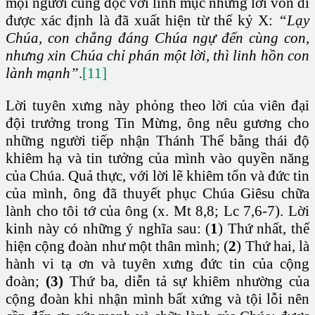
mọi người cùng đọc với linh mục những lời vốn dĩ
được xác định là đã xuất hiện từ thế kỷ X:
“Lạy
Chúa, con chẳng đáng Chúa ngự đến cùng con,
nhưng xin Chúa chỉ phán một lời, thì linh hồn con
lành mạnh”
.
[11]
Lời tuyên xưng này phỏng theo lời của viên đại
đội trưởng trong Tin Mừng, ông nêu gương cho
những người tiếp nhận Thánh Thể bằng thái độ
khiêm hạ và tin tưởng của mình vào quyền năng
của Chúa. Quả thực, với lời lẽ khiêm tốn và đức tin
của mình, ông đã thuyết phục Chúa Giêsu chữa
lành cho tôi tớ của ông (x. Mt 8,8; Lc 7,6-7). Lời
kinh này có những ý nghĩa sau: (
1
) Thứ nhất, thể
hiện cộng đoàn như một thân mình; (
2
) Thứ hai, là
hành vi tạ ơn và tuyên xưng đức tin của cộng
đoàn;
(3)
Thứ ba, diễn tả sự khiêm nhường của
cộng đoàn khi nhận mình bất xứng và tội lỗi nên