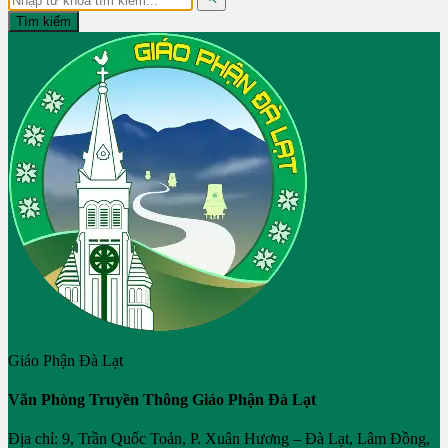
Tìm kiếm
Giáo Phận Đà Lạt
Văn Phòng Truyền Thông Giáo Phận Đà Lạt
Địa chỉ: 9, Trần Quốc Toản, P. Xuân Hương – Đà Lạt, Lâm Đồng,