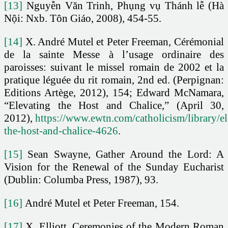
[13]
Nguyễn Văn Trinh, Phụng vụ Thánh lễ (Hà
Nội: Nxb. Tôn Giáo, 2008), 454-55.
[14]
X. André Mutel et Peter Freeman, Cérémonial
de la sainte Messe à l’usage ordinaire des
paroisses: suivant le missel romain de 2002 et la
pratique léguée du rit romain, 2nd ed. (Perpignan:
Editions Artège, 2012), 154; Edward McNamara,
“Elevating the Host and Chalice,” (April 30,
2012),
https://www.ewtn.com/catholicism/library/el
the-host-and-chalice-4626
.
[15]
Sean Swayne, Gather Around the Lord: A
Vision for the Renewal of the Sunday Eucharist
(Dublin: Columba Press, 1987), 93.
[16]
André Mutel et Peter Freeman, 154.
[17]
X. Elliott, Ceremonies of the Modern Roman