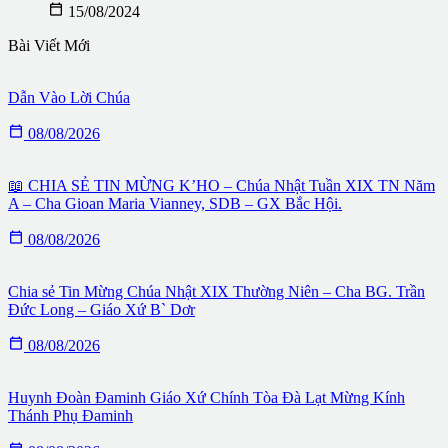

15/08/2024
Bài Viết Mới
Dẫn Vào Lời Chúa

08/08/2026
📖 CHIA SẺ TIN MỪNG K’HO – Chúa Nhật Tuần XIX TN Năm
A – Cha Gioan Maria Vianney, SDB – GX Bắc Hội.

08/08/2026
Chia sẻ Tin Mừng Chúa Nhật XIX Thường Niên – Cha BG. Trần
Đức Long – Giáo Xứ B` Dơr

08/08/2026
Huynh Đoàn Đaminh Giáo Xứ Chính Tòa Đà Lạt Mừng Kính
Thánh Phụ Đaminh