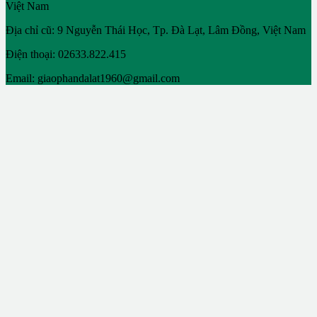
Việt Nam
Địa chỉ cũ: 9 Nguyễn Thái Học, Tp. Đà Lạt, Lâm Đồng, Việt Nam
Điện thoại: 02633.822.415
Email: giaophandalat1960@gmail.com