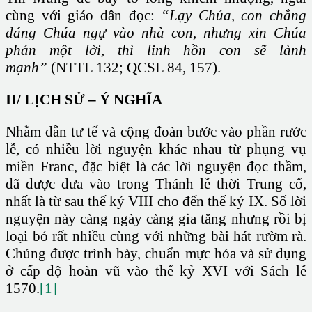
cùng với giáo dân đọc:
“Lạy Chúa, con chẳng
đáng Chúa ngự vào nhà con, nhưng xin Chúa
phán một lời, thì linh hồn con sẽ lành
mạnh”
(NTTL 132; QCSL 84, 157).
II/ LỊCH SỬ – Ý NGHĨA
Nhằm dẫn tư tế và cộng đoàn bước vào phần rước
lễ, có nhiều lời nguyện khác nhau từ phụng vụ
miền Franc, đặc biệt là các lời nguyện đọc thầm,
đã được đưa vào trong Thánh lễ thời Trung cổ,
nhất là từ sau thế kỷ VIII cho đến thế kỷ IX. Số lời
nguyện này càng ngày càng gia tăng nhưng rồi bị
loại bỏ rất nhiều cùng với những bài hát rườm rà.
Chúng được trình bày, chuẩn mực hóa và sử dụng
ở cấp độ hoàn vũ vào thế kỷ XVI với Sách lễ
1570.
[1]