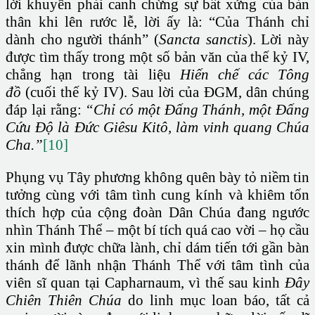
lời khuyên phải canh chừng sự bất xứng của bản
thân khi lên rước lễ, lời ấy là: “Của Thánh chỉ
dành cho người thánh” (
Sancta sanctis
). Lời này
được tìm thấy trong một số bản văn của thế kỷ IV,
chẳng hạn trong tài liệu
Hiến chế các Tông
đồ
(cuối thế kỷ IV). Sau lời của ĐGM, dân chúng
đáp lại rằng:
“Chỉ có một Đấng Thánh, một Đấng
Cứu Độ là Đức Giêsu Kitô, làm vinh quang Chúa
Cha.”
[10]
Phụng vụ Tây phương không quên bày tỏ niềm tin
tưởng cùng với tâm tình cung kính và khiêm tốn
thích hợp của cộng đoàn Dân Chúa đang ngước
nhìn Thánh Thể – một bí tích quá cao vời – họ cầu
xin mình được chữa lành, chỉ dám tiến tới gần bàn
thánh để lãnh nhận Thánh Thể với tâm tình của
viên sĩ quan tại Capharnaum, vì thế sau kinh
Đây
Chiên Thiên Chúa
do linh mục loan báo, tất cả