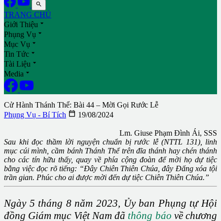

TRANG CHỦ

Giới Thiệu

Phụng Vụ

Mục Vụ

Tin Tức

Tài Liệu

Media
Cử Hành Thánh Thể: Bài 44 – Mời Gọi Rước Lễ

Phụng Vụ - Bí Tích
19/08/2024
Lm. Giuse Phạm Đình Ái, SSS
Sau khi đọc thầm lời nguyện chuẩn bị rước lễ (NTTL 131), linh
mục cúi mình, cầm bánh Thánh Thể trên đĩa thánh hay chén thánh
cho các tín hữu thấy, quay về phía cộng đoàn để mời họ dự tiệc
bằng việc đọc rõ tiếng: “Đây Chiên Thiên Chúa, đây Đấng xóa tội
trần gian. Phúc cho ai được mời đến dự tiệc Chiên Thiên Chúa.”
Ngày 5 tháng 8 năm 2023, Ủy ban Phụng tự Hội
đồng Giám mục Việt Nam đã
thông báo
về chương