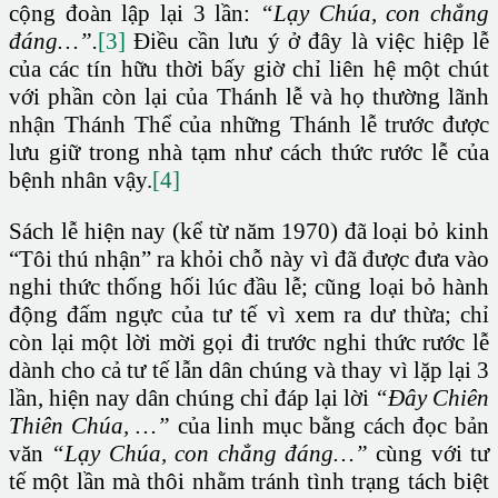
cộng đoàn lập lại 3 lần:
“Lạy Chúa, con chẳng
đáng…”.
[3]
Điều cần lưu ý ở đây là việc hiệp lễ
của các tín hữu thời bấy giờ chỉ liên hệ một chút
với phần còn lại của Thánh lễ và họ thường lãnh
nhận Thánh Thể của những Thánh lễ trước được
lưu giữ trong nhà tạm như cách thức rước lễ của
bệnh nhân vậy.
[4]
Sách lễ hiện nay (kể từ năm 1970) đã loại bỏ kinh
“Tôi thú nhận” ra khỏi chỗ này vì đã được đưa vào
nghi thức thống hối lúc đầu lễ; cũng loại bỏ hành
động đấm ngực của tư tế vì xem ra dư thừa; chỉ
còn lại một lời mời gọi đi trước nghi thức rước lễ
dành cho cả tư tế lẫn dân chúng và thay vì lặp lại 3
lần, hiện nay dân chúng chỉ đáp lại lời
“Đây Chiên
Thiên Chúa, …”
của linh mục bằng cách đọc bản
văn
“Lạy Chúa, con chẳng đáng…”
cùng với tư
tế một lần mà thôi nhằm tránh tình trạng tách biệt