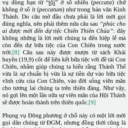
vụ dùng hạn từ “
tội
” ở số nhiều (
peccata
) chứ
không ở số ít (
peccatum
) như trong bản văn Kinh
Thánh. Do câu mở đầu chưa phải là lời mời gọi
đúng nghĩa, nên phải thêm nửa câu sau
“phúc cho
ai được mời đến dự tiệc Chiên Thiên Chúa”
: đây
không những là lời mời chúng ta đến hiệp lễ mà
còn đến dự bữa tiệc của Con Chiên trong nước
trời.
[8]
Câu sau này được mượn từ sách Khải
huyền (19,9) cốt để liên kết bữa tiệc với đề tài Con
Chiên, nhằm giúp chúng ta hiểu rằng Thánh Thể
vừa là sự chuẩn bị vừa là sự tiền dự vào bữa tiệc
vĩnh cửu của Con Chiên, vào đời sống viên mãn
cho tương lai chúng ta trên thiên đàng. Như vậy,
nó gợi lên một lần nữa sự viên mãn của Hội Thánh
sẽ được hoàn thành trên thiên quốc.
[9]
Phụng vụ Đông phương ở chỗ này có một lời mời
gọi dân chúng từ ĐGM, nhưng đồng thời cũng là