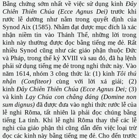
Bằng chứng sớm nhất về việc sử dụng kinh
Đây
Chiên Thiên Chúa (Ecce Agnus Dei)
trước khi
rước lễ dường như nằm trong quyết định của
Synod Aix (1585). Nhằm đạt được mục đích là xác
nhận niềm tin vào Thánh Thể, những lời trong
kinh này thường được đọc bằng tiếng mẹ đẻ. Rất
nhiều Synod cũng như các giáo phận thuộc Đức
và Pháp, trong thế kỷ XVIII và sau đó, đã hạ lệnh
phải sử dụng tiếng mẹ đẻ trong nghi thức này. Vào
năm 1614, nhóm 3 công thức là: (1) kinh
Tôi thú
nhận (Confiteor)
cùng với lời xá giải; (2)
kinh
Đây Chiên Thiên Chúa (Ecce Agnus Dei;
(3)
và kinh
Lạy Chúa con chẳng đáng (Domine non
sum dignus)
đã được đưa vào nghi thức rước lễ của
lễ nghi Rôma, tất nhiên là phải đọc chúng bằng
tiếng La tinh. Khi lễ nghi Rôma thay thế các lễ
nghi của giáo phận thì cũng dẫn đến việc loại trừ
đọc các kinh này bằng tiếng mẹ đẻ. Cho đến trước