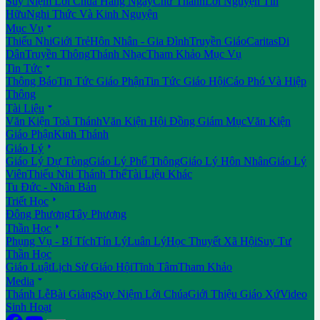
Suy Niệm Lời Chúa Hằng Ngày
Chư Thánh
Lời Nguyện Tín
Hữu
Nghi Thức Và Kinh Nguyện

Mục Vụ
Thiếu Nhi
Giới Trẻ
Hôn Nhân - Gia Đình
Truyền Giáo
Caritas
Di
Dân
Truyền Thông
Thánh Nhạc
Tham Khảo Mục Vụ

Tin Tức
Thông Báo
Tin Tức Giáo Phận
Tin Tức Giáo Hội
Cáo Phó Và Hiệp
Thông

Tài Liệu
Văn Kiện Toà Thánh
Văn Kiện Hội Đồng Giám Mục
Văn Kiện
Giáo Phận
Kinh Thánh

Giáo Lý
Giáo Lý Dự Tòng
Giáo Lý Phổ Thông
Giáo Lý Hôn Nhân
Giáo Lý
Viên
Thiếu Nhi Thánh Thể
Tài Liệu Khác
Tu Đức - Nhân Bản

Triết Học
Đông Phương
Tây Phương

Thần Học
Phụng Vụ - Bí Tích
Tín Lý
Luân Lý
Học Thuyết Xã Hội
Suy Tư
Thần Học
Giáo Luật
Lịch Sử Giáo Hội
Tĩnh Tâm
Tham Khảo

Media
Thánh Lễ
Bài Giảng
Suy Niệm Lời Chúa
Giới Thiệu Giáo Xứ
Video
Sinh Hoạt