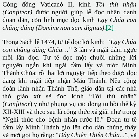
Công đồng Vaticanô II, kinh
Tôi thú nhận
(Confiteor)
được người giúp lễ đọc nhân danh
đoàn dân, còn linh mục đọc kinh
Lạy Chúa con
chẳng đáng (Domine non sum dignus)
.
[2]
Trong Sách lễ 1474, tư tế đọc lời kinh:
“Lạy Chúa
con chẳng đáng Chúa…”
3 lần và ngài đấm ngực
mỗi lần đọc. Tư tế đọc một chuỗi những lời
nguyện ngắn khi ngài cầm lấy và rước Mình
Thánh Chúa; rồi hai lời nguyện tiếp theo được đọc
đang khi ngài tiếp nhận Máu Thánh. Nếu cộng
đoàn lãnh nhận Thánh Thể, giáo dân tại các nhà
thờ giáo xứ sẽ đọc kinh “Tôi thú nhận”
(
Confiteor
) y như phụng vụ các dòng tu hồi thế kỷ
XII-XIII và theo sau là công thức xá giải như trong
“Nghi thức cho bệnh nhân rước lễ.” Đoạn tư tế
cầm lấy Mình Thánh giơ lên cho dân chúng thấy
và mời gọi họ rằng: “
Đây Chiên Thiên Chúa..
.”, và