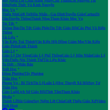
Suy Niệm Lời Chúa Hằng Ngày
Chư Thánh
Lời Nguyện Tín
Hữu
Nghi Thức Và Kinh Nguyện

Mục Vụ
Thiếu Nhi
Giới Trẻ
Hôn Nhân - Gia Đình
Truyền Giáo
Caritas
Di
Dân
Truyền Thông
Thánh Nhạc
Tham Khảo Mục Vụ

Tin Tức
Thông Báo
Tin Tức Giáo Phận
Tin Tức Giáo Hội
Cáo Phó Và Hiệp
Thông

Tài Liệu
Văn Kiện Toà Thánh
Văn Kiện Hội Đồng Giám Mục
Văn Kiện
Giáo Phận
Kinh Thánh

Giáo Lý
Giáo Lý Dự Tòng
Giáo Lý Phổ Thông
Giáo Lý Hôn Nhân
Giáo Lý
Viên
Thiếu Nhi Thánh Thể
Tài Liệu Khác
Tu Đức - Nhân Bản

Triết Học
Đông Phương
Tây Phương

Thần Học
Phụng Vụ - Bí Tích
Tín Lý
Luân Lý
Học Thuyết Xã Hội
Suy Tư
Thần Học
Giáo Luật
Lịch Sử Giáo Hội
Tĩnh Tâm
Tham Khảo

Media
Thánh Lễ
Bài Giảng
Suy Niệm Lời Chúa
Giới Thiệu Giáo Xứ
Video
Sinh Hoạt