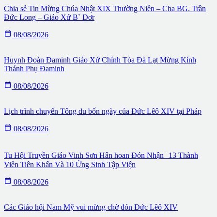
Chia sẻ Tin Mừng Chúa Nhật XIX Thường Niên – Cha BG. Trần
Đức Long – Giáo Xứ B` Dơr

08/08/2026
Huynh Đoàn Đaminh Giáo Xứ Chính Tòa Đà Lạt Mừng Kính
Thánh Phụ Đaminh

08/08/2026
Lịch trình chuyến Tông du bốn ngày của Đức Lêô XIV tại Pháp

08/08/2026
Tu Hội Truyền Giáo Vinh Sơn Hân hoan Đón Nhận 13 Thành
Viên Tiên Khấn Và 10 Ứng Sinh Tập Viện

08/08/2026
Các Giáo hội Nam Mỹ vui mừng chờ đón Đức Lêô XIV