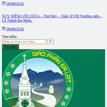

08/08/2026
SUY NIỆM LỜI CHÚA – Thứ Bảy – Tuần XVIII Thường niên –
Lễ Thánh Đa Minh.

08/08/2026
Tìm kiếm

Tìm kiếm