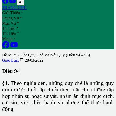

TRANG CHỦ

Giới Thiệu

Phụng Vụ

Mục Vụ

Tin Tức

Tài Liệu

Media
Đề Mục 5. Các Quy Chế Và Nội Quy (Điều 94 – 95)

Giáo Luật
28/03/2022
Điều 94
§1.
Theo nghĩa đen, những quy chế là những quy
định được thiết lập chiếu theo luật cho những tập
hợp nhân sự hoặc sự vật, nhằm ấn định mục đích,
cơ cấu, việc điều hành và những thể thức hành
động.