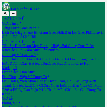
Giáo Phận Đà Lạt


TRANG CHỦ

Giới Thiệu

Tổng Quan Giáo Phận
Lịch Sử Giáo Phận
Niên Giám Giáo Phận
Bản Đồ Giáo Phận
Truyền
Giáo – Bác Ái Xã Hội

Giám Mục Giáo Phận
Tiểu Sử Đức Giám Mục Đương Nhiệm
Bài Giảng Đức Giám
Mục
Các Đức Giám Mục Tiền Nhiệm

Giáo Hạt Và Giáo Xứ
Giáo Hạt Đà Lạt
Giáo Hạt Bảo Lộc
Giáo Hạt Đức Trọng
Giáo Hạt
Đơn Dương
Giáo Hạt Đạ Tông
Giáo Hạt Di Linh
Giáo Hạt
Madaguôi
Danh Sách Linh Mục

Đại Chủng Viện Và Dòng Tu
Đại Chủng Viện Minh Hoà
Tu Đoàn Tông Đồ ICM
Dòng Mến
Thánh Giá Đà Lạt
Dòng Chứng Nhân Đức Tin
Đan Viện Cát Minh
Têrêsa Đà Lạt
Đan Viện Xitô Thánh Mẫu Châu Sơn
Các Dòng Tu
Khác
Giờ Lễ

Phụng Vụ