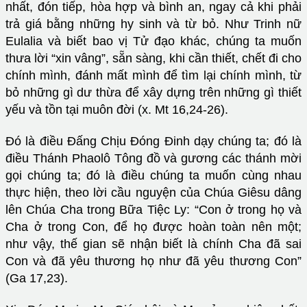
nhất, đón tiếp, hòa hợp và bình an, ngay cả khi phải
trả giá bằng những hy sinh và từ bỏ. Như Trinh nữ
Eulalia và biết bao vị Tử đạo khác, chúng ta muốn
thưa lời “xin vâng”, sẵn sàng, khi cần thiết, chết đi cho
chính mình, đánh mất mình để tìm lại chính mình, từ
bỏ những gì dư thừa để xây dựng trên những gì thiết
yếu và tồn tại muôn đời (x. Mt 16,24-26).
Đó là điều Đấng Chịu Đóng Đinh dạy chúng ta; đó là
điều Thánh Phaolô Tông đồ và gương các thánh mời
gọi chúng ta; đó là điều chúng ta muốn cùng nhau
thực hiện, theo lời cầu nguyện của Chúa Giêsu dâng
lên Chúa Cha trong Bữa Tiệc Ly: “Con ở trong họ và
Cha ở trong Con, để họ được hoàn toàn nên một;
như vậy, thế gian sẽ nhận biết là chính Cha đã sai
Con và đã yêu thương họ như đã yêu thương Con”
(Ga 17,23).