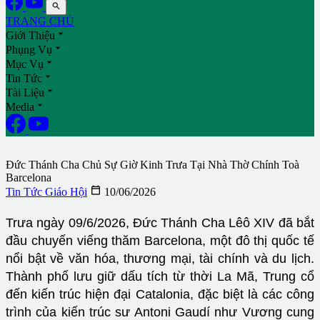

TRANG CHỦ

Giới Thiệu

Phụng Vụ

Mục Vụ

Tin Tức

Tài Liệu

Media
Đức Thánh Cha Chủ Sự Giờ Kinh Trưa Tại Nhà Thờ Chính Toà
Barcelona

Tin Tức Giáo Hội
10/06/2026
Trưa ngày 09/6/2026, Đức Thánh Cha Lêô XIV đã bắt
đầu chuyến viếng thăm Barcelona, một đô thị quốc tế
nổi bật về văn hóa, thương mại, tài chính và du lịch.
Thành phố lưu giữ dấu tích từ thời La Mã, Trung cổ
đến kiến trúc hiện đại Catalonia, đặc biệt là các công
trình của kiến trúc sư Antoni Gaudí như Vương cung