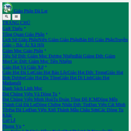
Giáo Phận Đà Lạt


TRANG CHỦ

Giới Thiệu

Tổng Quan Giáo Phận
Lịch Sử Giáo Phận
Niên Giám Giáo Phận
Bản Đồ Giáo Phận
Truyền
Giáo – Bác Ái Xã Hội

Giám Mục Giáo Phận
Tiểu Sử Đức Giám Mục Đương Nhiệm
Bài Giảng Đức Giám
Mục
Các Đức Giám Mục Tiền Nhiệm

Giáo Hạt Và Giáo Xứ
Giáo Hạt Đà Lạt
Giáo Hạt Bảo Lộc
Giáo Hạt Đức Trọng
Giáo Hạt
Đơn Dương
Giáo Hạt Đạ Tông
Giáo Hạt Di Linh
Giáo Hạt
Madaguôi
Danh Sách Linh Mục

Đại Chủng Viện Và Dòng Tu
Đại Chủng Viện Minh Hoà
Tu Đoàn Tông Đồ ICM
Dòng Mến
Thánh Giá Đà Lạt
Dòng Chứng Nhân Đức Tin
Đan Viện Cát Minh
Têrêsa Đà Lạt
Đan Viện Xitô Thánh Mẫu Châu Sơn
Các Dòng Tu
Khác
Giờ Lễ

Phụng Vụ