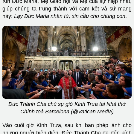
Xin Đức Maria, Mẹ Giáo hội và Mẹ của sự hiệp nhất,
giúp chúng ta trung thành với cam kết và sứ mạng
này:
Lạy Đức Maria nhân từ, xin cầu cho chúng con
.
Đức Thánh Cha chủ sự giờ Kinh Trưa tại Nhà thờ
Chính toà Barcelona (@Vatican Media)
Vào cuối giờ Kinh Trưa, sau khi ban phép lành cho
những người hiện diện, Đức Thánh Cha đã đến kính