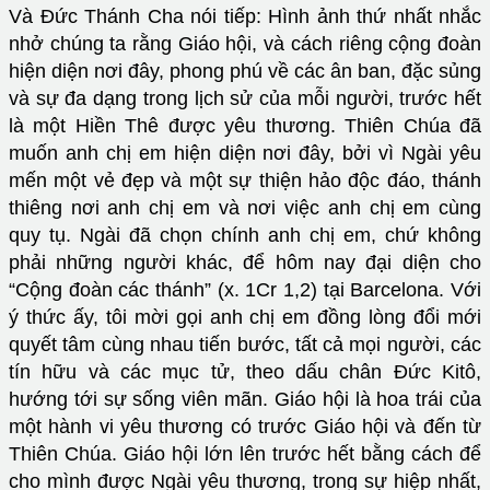
Và Đức Thánh Cha nói tiếp: Hình ảnh thứ nhất nhắc
nhở chúng ta rằng Giáo hội, và cách riêng cộng đoàn
hiện diện nơi đây, phong phú về các ân ban, đặc sủng
và sự đa dạng trong lịch sử của mỗi người, trước hết
là một Hiền Thê được yêu thương. Thiên Chúa đã
muốn anh chị em hiện diện nơi đây, bởi vì Ngài yêu
mến một vẻ đẹp và một sự thiện hảo độc đáo, thánh
thiêng nơi anh chị em và nơi việc anh chị em cùng
quy tụ. Ngài đã chọn chính anh chị em, chứ không
phải những người khác, để hôm nay đại diện cho
“Cộng đoàn các thánh” (x. 1Cr 1,2) tại Barcelona. Với
ý thức ấy, tôi mời gọi anh chị em đồng lòng đổi mới
quyết tâm cùng nhau tiến bước, tất cả mọi người, các
tín hữu và các mục tử, theo dấu chân Đức Kitô,
hướng tới sự sống viên mãn. Giáo hội là hoa trái của
một hành vi yêu thương có trước Giáo hội và đến từ
Thiên Chúa. Giáo hội lớn lên trước hết bằng cách để
cho mình được Ngài yêu thương, trong sự hiệp nhất,