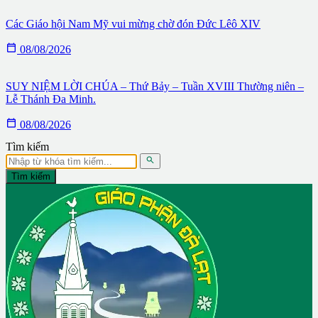
Các Giáo hội Nam Mỹ vui mừng chờ đón Đức Lêô XIV

08/08/2026
SUY NIỆM LỜI CHÚA – Thứ Bảy – Tuần XVIII Thường niên –
Lễ Thánh Đa Minh.

08/08/2026
Tìm kiếm

Tìm kiếm