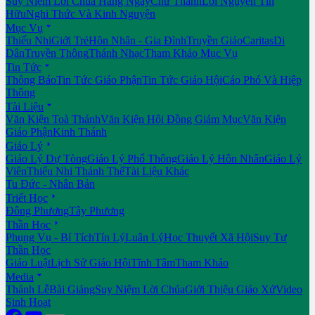
Suy Niệm Lời Chúa Hằng Ngày
Chư Thánh
Lời Nguyện Tín
Hữu
Nghi Thức Và Kinh Nguyện

Mục Vụ
Thiếu Nhi
Giới Trẻ
Hôn Nhân - Gia Đình
Truyền Giáo
Caritas
Di
Dân
Truyền Thông
Thánh Nhạc
Tham Khảo Mục Vụ

Tin Tức
Thông Báo
Tin Tức Giáo Phận
Tin Tức Giáo Hội
Cáo Phó Và Hiệp
Thông

Tài Liệu
Văn Kiện Toà Thánh
Văn Kiện Hội Đồng Giám Mục
Văn Kiện
Giáo Phận
Kinh Thánh

Giáo Lý
Giáo Lý Dự Tòng
Giáo Lý Phổ Thông
Giáo Lý Hôn Nhân
Giáo Lý
Viên
Thiếu Nhi Thánh Thể
Tài Liệu Khác
Tu Đức - Nhân Bản

Triết Học
Đông Phương
Tây Phương

Thần Học
Phụng Vụ - Bí Tích
Tín Lý
Luân Lý
Học Thuyết Xã Hội
Suy Tư
Thần Học
Giáo Luật
Lịch Sử Giáo Hội
Tĩnh Tâm
Tham Khảo

Media
Thánh Lễ
Bài Giảng
Suy Niệm Lời Chúa
Giới Thiệu Giáo Xứ
Video
Sinh Hoạt