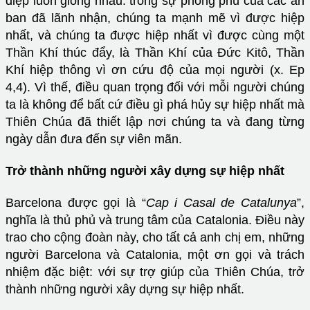
điệp luôn giống nhau: trong sự phong phú của các ân
ban đã lãnh nhận, chúng ta mạnh mẽ vì được hiệp
nhất, và chúng ta được hiệp nhất vì được cùng một
Thần Khí thúc đẩy, là Thần Khí của Đức Kitô, Thần
Khí hiệp thông vì ơn cứu độ của mọi người (x. Ep
4,4). Vì thế, điều quan trọng đối với mỗi người chúng
ta là không để bất cứ điều gì phá hủy sự hiệp nhất mà
Thiên Chúa đã thiết lập nơi chúng ta và đang từng
ngày dẫn đưa đến sự viên mãn.
Trở thành những người xây dựng sự hiệp nhất
Barcelona được gọi là “
Cap i Casal de Catalunya
”,
nghĩa là thủ phủ và trung tâm của Catalonia. Điều này
trao cho cộng đoàn này, cho tất cả anh chị em, những
người Barcelona và Catalonia, một ơn gọi và trách
nhiệm đặc biệt: với sự trợ giúp của Thiên Chúa, trở
thành những người xây dựng sự hiệp nhất.