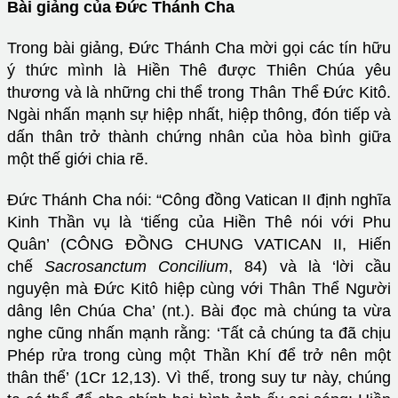
Bài giảng của Đức Thánh Cha
Trong bài giảng, Đức Thánh Cha mời gọi các tín hữu
ý thức mình là Hiền Thê được Thiên Chúa yêu
thương và là những chi thể trong Thân Thể Đức Kitô.
Ngài nhấn mạnh sự hiệp nhất, hiệp thông, đón tiếp và
dấn thân trở thành chứng nhân của hòa bình giữa
một thế giới chia rẽ.
Đức Thánh Cha nói: “Công đồng Vatican II định nghĩa
Kinh Thần vụ là ‘tiếng của Hiền Thê nói với Phu
Quân’ (CÔNG ĐỒNG CHUNG VATICAN II, Hiến
chế
Sacrosanctum Concilium
, 84) và là ‘lời cầu
nguyện mà Đức Kitô hiệp cùng với Thân Thể Người
dâng lên Chúa Cha’ (nt.). Bài đọc mà chúng ta vừa
nghe cũng nhấn mạnh rằng: ‘Tất cả chúng ta đã chịu
Phép rửa trong cùng một Thần Khí để trở nên một
thân thể’ (1Cr 12,13). Vì thế, trong suy tư này, chúng