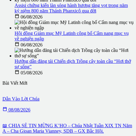
Assisi chứng kiến làn sóng hành hương tăng vọt trong năm
kỷ niệm 800 năm Thánh Phanxicô qua đời

06/08/2026
Hội đồng Giám mục Mỹ Latinh công bố Cẩm nang mục vụ
về nghiện ngập

06/08/2026
Hướng dẫn đăng tải Chiến dịch Trồng cây toàn cầu “Hơi thở
sự sống”

05/08/2026
Bài Viết Mới
Dẫn Vào Lời Chúa

08/08/2026
📖 CHIA SẺ TIN MỪNG K’HO – Chúa Nhật Tuần XIX TN Năm
A – Cha Gioan Maria Vianney, SDB – GX Bắc Hội.