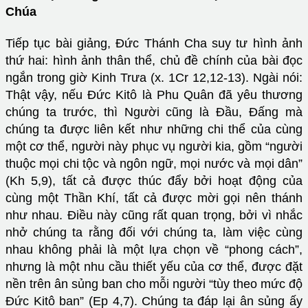
Chúa
Tiếp tục bài giảng, Đức Thánh Cha suy tư hình ảnh
thứ hai: hình ảnh thân thể, chủ đề chính của bài đọc
ngắn trong giờ Kinh Trưa (x. 1Cr 12,12-13). Ngài nói:
Thật vậy, nếu Đức Kitô là Phu Quân đã yêu thương
chúng ta trước, thì Người cũng là Đầu, Đấng mà
chúng ta được liên kết như những chi thể của cùng
một cơ thể, người này phục vụ người kia, gồm “người
thuộc mọi chi tộc và ngôn ngữ, mọi nước và mọi dân”
(Kh 5,9), tất cả được thúc đẩy bởi hoạt động của
cùng một Thần Khí, tất cả được mời gọi nên thánh
như nhau. Điều này cũng rất quan trọng, bởi vì nhắc
nhở chúng ta rằng đối với chúng ta, làm việc cùng
nhau không phải là một lựa chọn về “phong cách”,
nhưng là một nhu cầu thiết yếu của cơ thể, được đặt
nền trên ân sủng ban cho mỗi người “tùy theo mức độ
Đức Kitô ban” (Ep 4,7). Chúng ta đáp lại ân sủng ấy