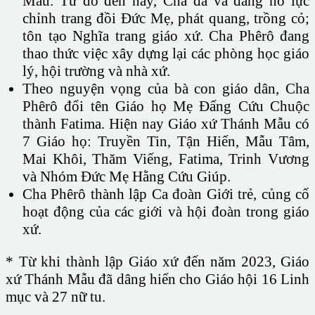
Mẫu. Từ đó đến nay, Cha đã và đang nỗ lực
chỉnh trang đồi Đức Mẹ, phát quang, trồng cỏ;
tôn tạo Nghĩa trang giáo xứ. Cha Phêrô đang
thao thức việc xây dựng lại các phòng học giáo
lý, hội trường và nhà xứ.
Theo nguyện vọng của bà con giáo dân, Cha
Phêrô đổi tên Giáo họ Mẹ Đấng Cứu Chuộc
thành Fatima. Hiện nay Giáo xứ Thánh Mẫu có
7 Giáo họ: Truyền Tin, Tận Hiến, Mẫu Tâm,
Mai Khôi, Thăm Viếng, Fatima, Trinh Vương
và Nhóm Đức Mẹ Hằng Cứu Giúp.
Cha Phêrô thành lập Ca đoàn Giới trẻ, củng cố
hoạt động của các giới và hội đoàn trong giáo
xứ.
* Từ khi thành lập Giáo xứ đến năm 2023, Giáo
xứ Thánh Mẫu đã dâng hiến cho Giáo hội 16 Linh
mục và 27 nữ tu.