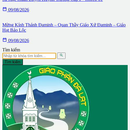

09/08/2026
Mừng Kính Thánh Đaminh – Quan Thầy Giáo Xứ Đaminh – Giáo
Hạt Bảo Lộc

09/08/2026
Tìm kiếm

Tìm kiếm