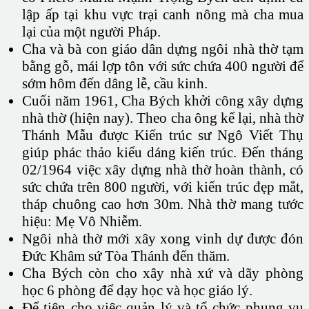
lập ấp tại khu vực trại canh nông mà cha mua
lại của một người Pháp.
Cha và bà con giáo dân dựng ngôi nhà thờ tạm
bằng gỗ, mái lợp tôn với sức chứa 400 người để
sớm hôm đến dâng lễ, cầu kinh.
Cuối năm 1961, Cha Bých khởi công xây dựng
nhà thờ (hiện nay). Theo cha ông kể lại, nhà thờ
Thánh Mẫu được Kiến trúc sư Ngô Viết Thụ
giúp phác thảo kiểu dáng kiến trúc. Đến tháng
02/1964 việc xây dựng nhà thờ hoàn thành, có
sức chứa trên 800 người, với kiến trúc đẹp mắt,
tháp chuông cao hơn 30m. Nhà thờ mang tước
hiệu: Mẹ Vô Nhiễm.
Ngôi nhà thờ mới xây xong vinh dự được đón
Đức Khâm sứ Tòa Thánh đến thăm.
Cha Bých còn cho xây nhà xứ và dãy phòng
học 6 phòng để dạy học và học giáo lý.
Để tiện cho việc quản lý và tổ chức phụng vụ