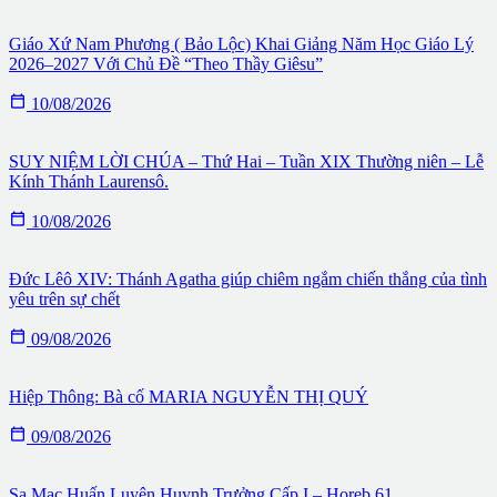
Giáo Xứ Nam Phương ( Bảo Lộc) Khai Giảng Năm Học Giáo Lý
2026–2027 Với Chủ Đề “Theo Thầy Giêsu”

10/08/2026
SUY NIỆM LỜI CHÚA – Thứ Hai – Tuần XIX Thường niên – Lễ
Kính Thánh Laurensô.

10/08/2026
Đức Lêô XIV: Thánh Agatha giúp chiêm ngắm chiến thắng của tình
yêu trên sự chết

09/08/2026
Hiệp Thông: Bà cố MARIA NGUYỄN THỊ QUÝ

09/08/2026
Sa Mạc Huấn Luyện Huynh Trưởng Cấp I – Horeb 61