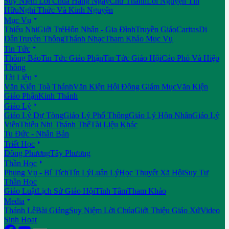
Suy Niệm Lời Chúa Hằng Ngày
Chư Thánh
Lời Nguyện Tín
Hữu
Nghi Thức Và Kinh Nguyện

Mục Vụ
Thiếu Nhi
Giới Trẻ
Hôn Nhân - Gia Đình
Truyền Giáo
Caritas
Di
Dân
Truyền Thông
Thánh Nhạc
Tham Khảo Mục Vụ

Tin Tức
Thông Báo
Tin Tức Giáo Phận
Tin Tức Giáo Hội
Cáo Phó Và Hiệp
Thông

Tài Liệu
Văn Kiện Toà Thánh
Văn Kiện Hội Đồng Giám Mục
Văn Kiện
Giáo Phận
Kinh Thánh

Giáo Lý
Giáo Lý Dự Tòng
Giáo Lý Phổ Thông
Giáo Lý Hôn Nhân
Giáo Lý
Viên
Thiếu Nhi Thánh Thể
Tài Liệu Khác
Tu Đức - Nhân Bản

Triết Học
Đông Phương
Tây Phương

Thần Học
Phụng Vụ - Bí Tích
Tín Lý
Luân Lý
Học Thuyết Xã Hội
Suy Tư
Thần Học
Giáo Luật
Lịch Sử Giáo Hội
Tĩnh Tâm
Tham Khảo

Media
Thánh Lễ
Bài Giảng
Suy Niệm Lời Chúa
Giới Thiệu Giáo Xứ
Video
Sinh Hoạt