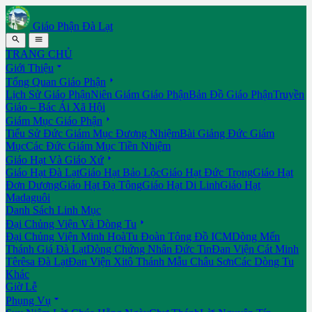
Giáo Phận Đà Lạt


TRANG CHỦ

Giới Thiệu

Tổng Quan Giáo Phận
Lịch Sử Giáo Phận
Niên Giám Giáo Phận
Bản Đồ Giáo Phận
Truyền
Giáo – Bác Ái Xã Hội

Giám Mục Giáo Phận
Tiểu Sử Đức Giám Mục Đương Nhiệm
Bài Giảng Đức Giám
Mục
Các Đức Giám Mục Tiền Nhiệm

Giáo Hạt Và Giáo Xứ
Giáo Hạt Đà Lạt
Giáo Hạt Bảo Lộc
Giáo Hạt Đức Trọng
Giáo Hạt
Đơn Dương
Giáo Hạt Đạ Tông
Giáo Hạt Di Linh
Giáo Hạt
Madaguôi
Danh Sách Linh Mục

Đại Chủng Viện Và Dòng Tu
Đại Chủng Viện Minh Hoà
Tu Đoàn Tông Đồ ICM
Dòng Mến
Thánh Giá Đà Lạt
Dòng Chứng Nhân Đức Tin
Đan Viện Cát Minh
Têrêsa Đà Lạt
Đan Viện Xitô Thánh Mẫu Châu Sơn
Các Dòng Tu
Khác
Giờ Lễ

Phụng Vụ