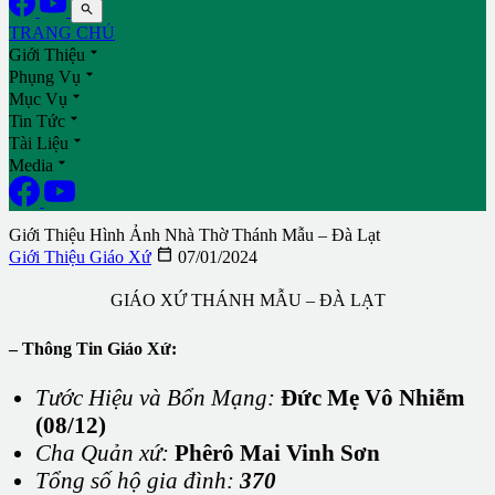

TRANG CHỦ

Giới Thiệu

Phụng Vụ

Mục Vụ

Tin Tức

Tài Liệu

Media
Giới Thiệu Hình Ảnh Nhà Thờ Thánh Mẫu – Đà Lạt

Giới Thiệu Giáo Xứ
07/01/2024
GIÁO XỨ THÁNH MẪU – ĐÀ LẠT
– Thông Tin Giáo Xứ:
Tước Hiệu và Bổn Mạng:
Đức Mẹ Vô Nhiễm
(08/12)
Cha Quản xứ:
Phêrô Mai Vinh Sơn
Tổng số hộ gia đình:
370