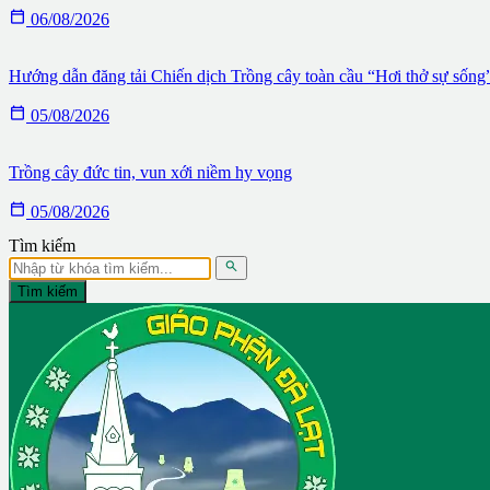

06/08/2026
Hướng dẫn đăng tải Chiến dịch Trồng cây toàn cầu “Hơi thở sự sống

05/08/2026
Trồng cây đức tin, vun xới niềm hy vọng

05/08/2026
Tìm kiếm

Tìm kiếm