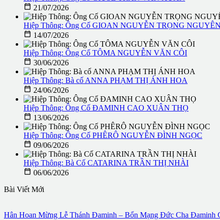

21/07/2026
Hiệp Thông: Ông Cố GIOAN NGUYỄN TRỌNG NGUYÊ

14/07/2026
Hiệp Thông: Ông Cố TÔMA NGUYỄN VĂN CÔI

30/06/2026
Hiệp Thông: Bà cố ANNA PHẠM THỊ ÁNH HOA

24/06/2026
Hiệp Thông: Ông Cố ĐAMINH CAO XUÂN THỌ

13/06/2026
Hiệp Thông: Ông Cố PHÊRÔ NGUYỄN ĐÌNH NGỌC

09/06/2026
Hiệp Thông: Bà Cố CATARINA TRẦN THỊ NHÀI

06/06/2026
Bài Viết Mới
Hân Hoan Mừng Lễ Thánh Đaminh – Bổn Mạng Đức Cha Đaminh G