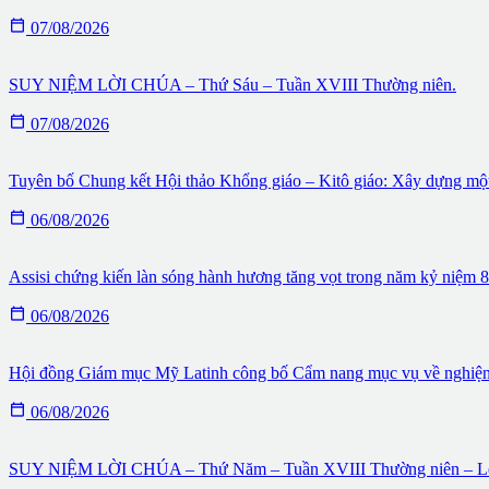

07/08/2026
SUY NIỆM LỜI CHÚA – Thứ Sáu – Tuần XVIII Thường niên.

07/08/2026
Tuyên bố Chung kết Hội thảo Khổng giáo – Kitô giáo: Xây dựng một 

06/08/2026
Assisi chứng kiến làn sóng hành hương tăng vọt trong năm kỷ niệm

06/08/2026
Hội đồng Giám mục Mỹ Latinh công bố Cẩm nang mục vụ về nghiệ

06/08/2026
SUY NIỆM LỜI CHÚA – Thứ Năm – Tuần XVIII Thường niên – Lễ