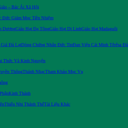
Giáo – Bác Ái Xã Hội
c Đức Giám Mục Tiền Nhiệm
n Dương
Giáo Hạt Đạ Tông
Giáo Hạt Di Linh
Giáo Hạt Madaguôi
Giá Đà Lạt
Dòng Chứng Nhân Đức Tin
Đan Viện Cát Minh Têrêsa Đà
i Thức Và Kinh Nguyện
ruyền Thông
Thánh Nhạc
Tham Khảo Mục Vụ
hông
 Phận
Kinh Thánh
iên
Thiếu Nhi Thánh Thể
Tài Liệu Khác