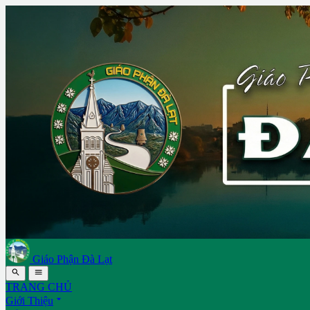
Giáo Phận Đà Lạt


TRANG CHỦ

Giới Thiệu