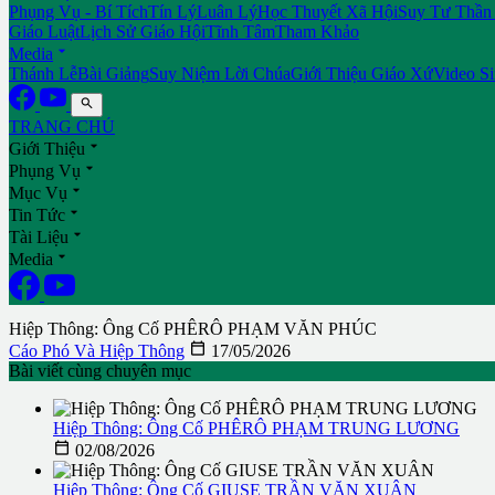
Phụng Vụ - Bí Tích
Tín Lý
Luân Lý
Học Thuyết Xã Hội
Suy Tư Thần
Giáo Luật
Lịch Sử Giáo Hội
Tĩnh Tâm
Tham Khảo

Media
Thánh Lễ
Bài Giảng
Suy Niệm Lời Chúa
Giới Thiệu Giáo Xứ
Video S

TRANG CHỦ

Giới Thiệu

Phụng Vụ

Mục Vụ

Tin Tức

Tài Liệu

Media
Hiệp Thông: Ông Cố PHÊRÔ PHẠM VĂN PHÚC

Cáo Phó Và Hiệp Thông
17/05/2026
Bài viết cùng chuyên mục
Hiệp Thông: Ông Cố PHÊRÔ PHẠM TRUNG LƯƠNG

02/08/2026
Hiệp Thông: Ông Cố GIUSE TRẦN VĂN XUÂN