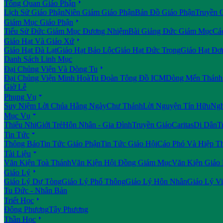

Tổng Quan Giáo Phận
Lịch Sử Giáo Phận
Niên Giám Giáo Phận
Bản Đồ Giáo Phận
Truyền 

Giám Mục Giáo Phận
Tiểu Sử Đức Giám Mục Đương Nhiệm
Bài Giảng Đức Giám Mục
Cá

Giáo Hạt Và Giáo Xứ
Giáo Hạt Đà Lạt
Giáo Hạt Bảo Lộc
Giáo Hạt Đức Trọng
Giáo Hạt Đơ
Danh Sách Linh Mục

Đại Chủng Viện Và Dòng Tu
Đại Chủng Viện Minh Hoà
Tu Đoàn Tông Đồ ICM
Dòng Mến Thánh 
Giờ Lễ

Phụng Vụ
Suy Niệm Lời Chúa Hằng Ngày
Chư Thánh
Lời Nguyện Tín Hữu
Ngh

Mục Vụ
Thiếu Nhi
Giới Trẻ
Hôn Nhân - Gia Đình
Truyền Giáo
Caritas
Di Dân
T

Tin Tức
Thông Báo
Tin Tức Giáo Phận
Tin Tức Giáo Hội
Cáo Phó Và Hiệp T

Tài Liệu
Văn Kiện Toà Thánh
Văn Kiện Hội Đồng Giám Mục
Văn Kiện Giáo

Giáo Lý
Giáo Lý Dự Tòng
Giáo Lý Phổ Thông
Giáo Lý Hôn Nhân
Giáo Lý V
Tu Đức - Nhân Bản

Triết Học
Đông Phương
Tây Phương

Thần Học