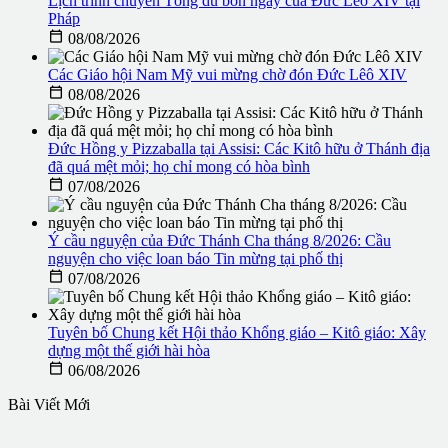
Lịch trình chuyến Tông du bốn ngày của Đức Lêô XIV tại
Pháp

08/08/2026
Các Giáo hội Nam Mỹ vui mừng chờ đón Đức Lêô XIV

08/08/2026
Đức Hồng y Pizzaballa tại Assisi: Các Kitô hữu ở Thánh địa
đã quá mệt mỏi; họ chỉ mong có hòa bình

07/08/2026
Ý cầu nguyện của Đức Thánh Cha tháng 8/2026: Cầu
nguyện cho việc loan báo Tin mừng tại phố thị

07/08/2026
Tuyên bố Chung kết Hội thảo Khổng giáo – Kitô giáo: Xây
dựng một thế giới hài hòa

06/08/2026
Bài Viết Mới