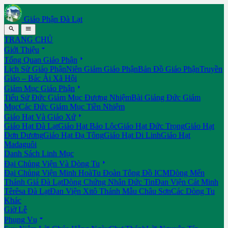
Giáo Phận Đà Lạt


TRANG CHỦ

Giới Thiệu

Tổng Quan Giáo Phận
Lịch Sử Giáo Phận
Niên Giám Giáo Phận
Bản Đồ Giáo Phận
Truyền
Giáo – Bác Ái Xã Hội

Giám Mục Giáo Phận
Tiểu Sử Đức Giám Mục Đương Nhiệm
Bài Giảng Đức Giám
Mục
Các Đức Giám Mục Tiền Nhiệm

Giáo Hạt Và Giáo Xứ
Giáo Hạt Đà Lạt
Giáo Hạt Bảo Lộc
Giáo Hạt Đức Trọng
Giáo Hạt
Đơn Dương
Giáo Hạt Đạ Tông
Giáo Hạt Di Linh
Giáo Hạt
Madaguôi
Danh Sách Linh Mục

Đại Chủng Viện Và Dòng Tu
Đại Chủng Viện Minh Hoà
Tu Đoàn Tông Đồ ICM
Dòng Mến
Thánh Giá Đà Lạt
Dòng Chứng Nhân Đức Tin
Đan Viện Cát Minh
Têrêsa Đà Lạt
Đan Viện Xitô Thánh Mẫu Châu Sơn
Các Dòng Tu
Khác
Giờ Lễ

Phụng Vụ