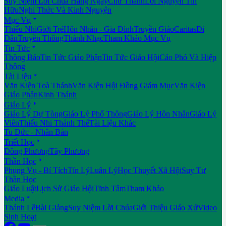
Suy Niệm Lời Chúa Hằng Ngày
Chư Thánh
Lời Nguyện Tín
Hữu
Nghi Thức Và Kinh Nguyện

Mục Vụ
Thiếu Nhi
Giới Trẻ
Hôn Nhân - Gia Đình
Truyền Giáo
Caritas
Di
Dân
Truyền Thông
Thánh Nhạc
Tham Khảo Mục Vụ

Tin Tức
Thông Báo
Tin Tức Giáo Phận
Tin Tức Giáo Hội
Cáo Phó Và Hiệp
Thông

Tài Liệu
Văn Kiện Toà Thánh
Văn Kiện Hội Đồng Giám Mục
Văn Kiện
Giáo Phận
Kinh Thánh

Giáo Lý
Giáo Lý Dự Tòng
Giáo Lý Phổ Thông
Giáo Lý Hôn Nhân
Giáo Lý
Viên
Thiếu Nhi Thánh Thể
Tài Liệu Khác
Tu Đức - Nhân Bản

Triết Học
Đông Phương
Tây Phương

Thần Học
Phụng Vụ - Bí Tích
Tín Lý
Luân Lý
Học Thuyết Xã Hội
Suy Tư
Thần Học
Giáo Luật
Lịch Sử Giáo Hội
Tĩnh Tâm
Tham Khảo

Media
Thánh Lễ
Bài Giảng
Suy Niệm Lời Chúa
Giới Thiệu Giáo Xứ
Video
Sinh Hoạt