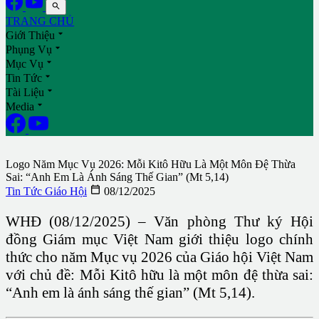

TRANG CHỦ

Giới Thiệu

Phụng Vụ

Mục Vụ

Tin Tức

Tài Liệu

Media
Logo Năm Mục Vụ 2026: Mỗi Kitô Hữu Là Một Môn Đệ Thừa
Sai: “Anh Em Là Ánh Sáng Thế Gian” (Mt 5,14)

Tin Tức Giáo Hội
08/12/2025
WHĐ (08/12/2025) – Văn phòng Thư ký Hội
đồng Giám mục Việt Nam giới thiệu logo chính
thức cho năm Mục vụ 2026 của Giáo hội Việt Nam
với chủ đề: Mỗi Kitô hữu là một môn đệ thừa sai:
“Anh em là ánh sáng thế gian” (Mt 5,14).