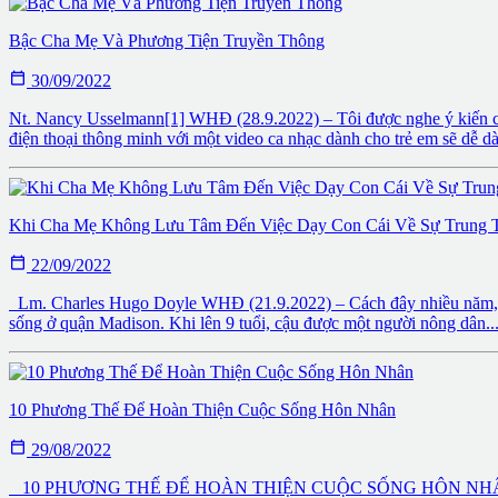
Bậc Cha Mẹ Và Phương Tiện Truyền Thông

30/09/2022
Nt. Nancy Usselmann[1] WHĐ (28.9.2022) – Tôi được nghe ý kiến ​​của
điện thoại thông minh với một video ca nhạc dành cho trẻ em sẽ dễ dà
Khi Cha Mẹ Không Lưu Tâm Đến Việc Dạy Con Cái Về Sự Trung 

22/09/2022
Lm. Charles Hugo Doyle WHĐ (21.9.2022) – Cách đây nhiều năm, tôi 
sống ở quận Madison. Khi lên 9 tuổi, cậu được một người nông dân..
10 Phương Thế Để Hoàn Thiện Cuộc Sống Hôn Nhân

29/08/2022
10 PHƯƠNG THẾ ĐỂ HOÀN THIỆN CUỘC SỐNG HÔN NHÂN Lm. Ed Broo