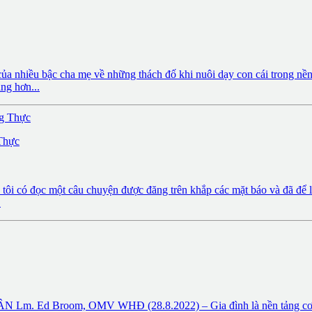
 nhiều bậc cha mẹ về những thách đố khi nuôi dạy con cái trong nền v
ng hơn...
Thực
có đọc một câu chuyện được đăng trên khắp các mặt báo và đã để lại 
.
m, OMV WHĐ (28.8.2022) – Gia đình là nền tảng cơ bản của xã