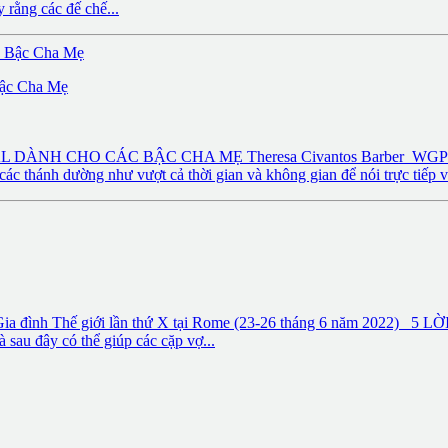
y rằng các đế chế...
Bậc Cha Mẹ
 CÁC BẬC CHA MẸ Theresa Civantos Barber WGPVL (12.8.202
c thánh dường như vượt cả thời gian và không gian để nói trực tiếp vớ
Đại hội Gia đình Thế giới lần thứ X tại Rome (23-26 tháng 6 
au đây có thể giúp các cặp vợ...