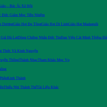
Giáo – Bác Ái Xã Hội
c Đức Giám Mục Tiền Nhiệm
n Dương
Giáo Hạt Đạ Tông
Giáo Hạt Di Linh
Giáo Hạt Madaguôi
Giá Đà Lạt
Dòng Chứng Nhân Đức Tin
Đan Viện Cát Minh Têrêsa Đà
i Thức Và Kinh Nguyện
ruyền Thông
Thánh Nhạc
Tham Khảo Mục Vụ
hông
 Phận
Kinh Thánh
iên
Thiếu Nhi Thánh Thể
Tài Liệu Khác