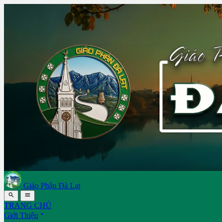
Giáo Phận Đà Lạt


TRANG CHỦ

Giới Thiệu