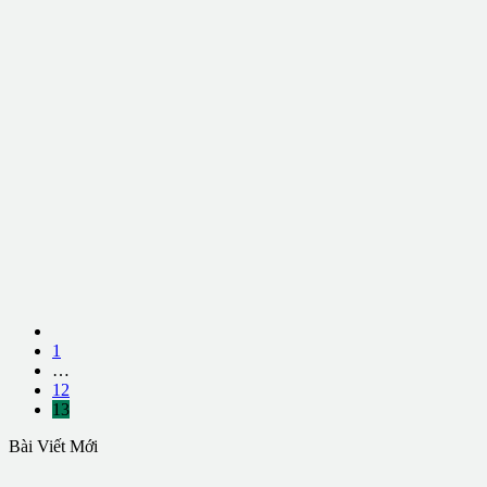
1
…
12
13
Bài Viết Mới