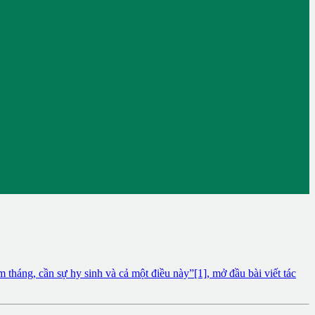
háng, cần sự hy sinh và cả một điều này”[1], mở đầu bài viết tác