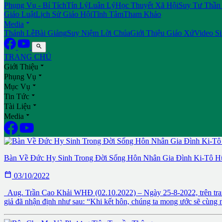
Phụng Vụ - Bí Tích
Tín Lý
Luân Lý
Học Thuyết Xã Hội
Suy Tư Thần
Giáo Luật
Lịch Sử Giáo Hội
Tĩnh Tâm
Tham Khảo

Media
Thánh Lễ
Bài Giảng
Suy Niệm Lời Chúa
Giới Thiệu Giáo Xứ
Video S

TRANG CHỦ

Giới Thiệu

Phụng Vụ

Mục Vụ

Tin Tức

Tài Liệu

Media
Bàn Về Đức Hy Sinh Trong Đời Sống Hôn Nhân Gia Đình Ki-Tô 

03/10/2022
Aug. Trần Cao Khải WHĐ (02.10.2022) – Ngày 25-8-2022, trên trang 
giả đã nhận định như sau: “Khi kết hôn, chúng ta mong ước sẽ cùng 