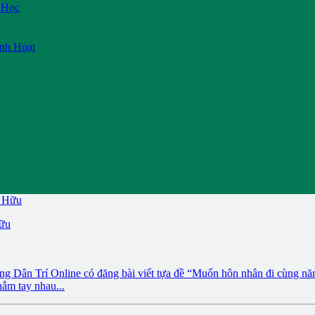
 Học
inh Hoạt
Hữu
Dân Trí Online có đăng bài viết tựa đề “Muốn hôn nhân đi cùng năm t
nắm tay nhau...