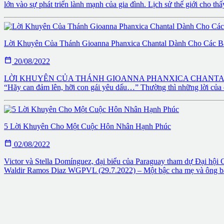
lớn vào sự phát triển lành mạnh của gia đình. Lịch sử thế giới cho thấ
Lời Khuyên Của Thánh Gioanna Phanxica Chantal Dành Cho Các 

20/08/2022
LỜI KHUYÊN CỦA THÁNH GIOANNA PHANXICA CHANTAL DÀNH CHO
“Hãy can đảm lên, hỡi con gái yêu dấu…” Thường thì những lời của cá
5 Lời Khuyên Cho Một Cuộc Hôn Nhân Hạnh Phúc

02/08/2022
Victor và Stella Domínguez, đại biểu của Paraguay tham dự 
Waldir Ramos Diaz WGPVL (29.7.2022) – Một bậc cha mẹ và ông bà s