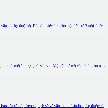
ăn hóa kỹ thuật số. Đôi khi, việc đưa cho một đứa trẻ 3 tuổi chiếc
nơi tôi một ấn tượng rất sâu sắc. Một cậu bé mồ côi từ khi còn nhỏ
 hội, theo đó, lịch sử và văn minh nhân loại phụ thuộc rất