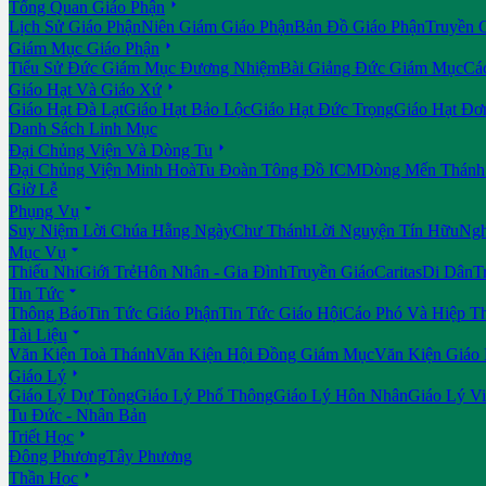

Tổng Quan Giáo Phận
Lịch Sử Giáo Phận
Niên Giám Giáo Phận
Bản Đồ Giáo Phận
Truyền 

Giám Mục Giáo Phận
Tiểu Sử Đức Giám Mục Đương Nhiệm
Bài Giảng Đức Giám Mục
Cá

Giáo Hạt Và Giáo Xứ
Giáo Hạt Đà Lạt
Giáo Hạt Bảo Lộc
Giáo Hạt Đức Trọng
Giáo Hạt Đơ
Danh Sách Linh Mục

Đại Chủng Viện Và Dòng Tu
Đại Chủng Viện Minh Hoà
Tu Đoàn Tông Đồ ICM
Dòng Mến Thánh 
Giờ Lễ

Phụng Vụ
Suy Niệm Lời Chúa Hằng Ngày
Chư Thánh
Lời Nguyện Tín Hữu
Ngh

Mục Vụ
Thiếu Nhi
Giới Trẻ
Hôn Nhân - Gia Đình
Truyền Giáo
Caritas
Di Dân
T

Tin Tức
Thông Báo
Tin Tức Giáo Phận
Tin Tức Giáo Hội
Cáo Phó Và Hiệp T

Tài Liệu
Văn Kiện Toà Thánh
Văn Kiện Hội Đồng Giám Mục
Văn Kiện Giáo

Giáo Lý
Giáo Lý Dự Tòng
Giáo Lý Phổ Thông
Giáo Lý Hôn Nhân
Giáo Lý V
Tu Đức - Nhân Bản

Triết Học
Đông Phương
Tây Phương

Thần Học