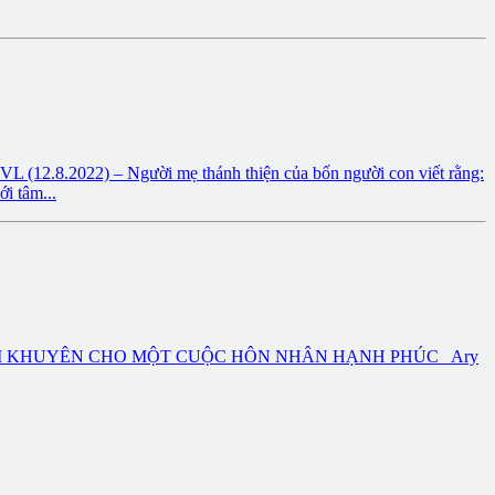
2) – Người mẹ thánh thiện của bốn người con viết rằng:
i tâm...
năm 2022) 5 LỜI KHUYÊN CHO MỘT CUỘC HÔN NHÂN HẠNH PHÚC Ary