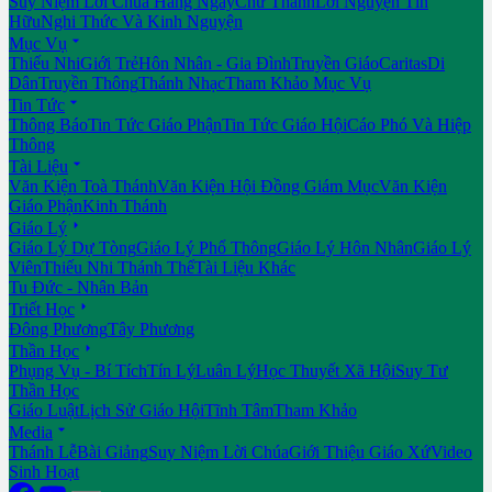
Suy Niệm Lời Chúa Hằng Ngày
Chư Thánh
Lời Nguyện Tín
Hữu
Nghi Thức Và Kinh Nguyện

Mục Vụ
Thiếu Nhi
Giới Trẻ
Hôn Nhân - Gia Đình
Truyền Giáo
Caritas
Di
Dân
Truyền Thông
Thánh Nhạc
Tham Khảo Mục Vụ

Tin Tức
Thông Báo
Tin Tức Giáo Phận
Tin Tức Giáo Hội
Cáo Phó Và Hiệp
Thông

Tài Liệu
Văn Kiện Toà Thánh
Văn Kiện Hội Đồng Giám Mục
Văn Kiện
Giáo Phận
Kinh Thánh

Giáo Lý
Giáo Lý Dự Tòng
Giáo Lý Phổ Thông
Giáo Lý Hôn Nhân
Giáo Lý
Viên
Thiếu Nhi Thánh Thể
Tài Liệu Khác
Tu Đức - Nhân Bản

Triết Học
Đông Phương
Tây Phương

Thần Học
Phụng Vụ - Bí Tích
Tín Lý
Luân Lý
Học Thuyết Xã Hội
Suy Tư
Thần Học
Giáo Luật
Lịch Sử Giáo Hội
Tĩnh Tâm
Tham Khảo

Media
Thánh Lễ
Bài Giảng
Suy Niệm Lời Chúa
Giới Thiệu Giáo Xứ
Video
Sinh Hoạt