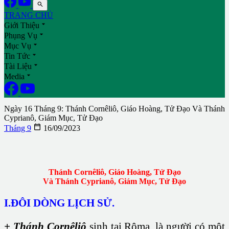

TRANG CHỦ

Giới Thiệu

Phụng Vụ

Mục Vụ

Tin Tức

Tài Liệu

Media
Ngày 16 Tháng 9: Thánh Cornêliô, Giáo Hoàng, Tử Đạo Và Thánh
Cyprianô, Giám Mục, Tử Đạo

Tháng 9
16/09/2023
Thánh Cornêliô, Giáo Hoàng, Tử Đạo
Và Thánh Cyprianô, Giám Mục, Tử Đạo
I.ĐÔI DÒNG LỊCH SỬ.
+ Thánh Cornêliô
sinh tại Rôma, là người có một