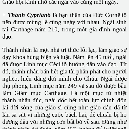
Giáo hội kính nhớ các ngài vào cùng một ngày.
+
Thánh Cyprianô
là bạn thân của Đức Cornêliô
nên được mừng lễ cùng ngày với nhau. Ngài sinh
tại Carthage năm 210, trong một gia đình ngoại
đạo.
Thánh nhân là một nhà trí thức lỗi lạc, làm giáo sự
dạy khoa hùng biện và luật. Năm lên 45 tuổi, ngài
đã được Linh mục Cêciliô hướng dẫn vào đạo. Từ
đó, thánh nhân bán hết gia tài phân phát cho người
nghèo, hiến dâng đời mình cho Chúa. Ngài được
thụ phong Linh mục năm 249 và sau đó được bầu
làm Giám mục Carthage. Là một mục tử nhiệt
thành nhân đức, ngài dốc hết toàn lực chỉnh đốn
lại đời sống của giáo sĩ cũng như giáo dân đã từ
lâu sa sút vì những cuộc bách hại, để chuẩn bị họ
đương đầu với những cơn bắt bớ về sau. Đúng như
thánh nhân dự đoán, năm 257, hoàng đế Valêrianô