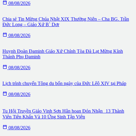

08/08/2026
Chia sẻ Tin Mừng Chúa Nhật XIX Thường Niên – Cha BG. Trần
Đức Long – Giáo Xứ B` Dơr

08/08/2026
Huynh Đoàn Đaminh Giáo Xứ Chính Tòa Đà Lạt Mừng Kính
Thánh Phụ Đaminh

08/08/2026
Lịch trình chuyến Tông du bốn ngày của Đức Lêô XIV tại Pháp

08/08/2026
Tu Hội Truyền Giáo Vinh Sơn Hân hoan Đón Nhận 13 Thành
Viên Tiên Khấn Và 10 Ứng Sinh Tập Viện

08/08/2026