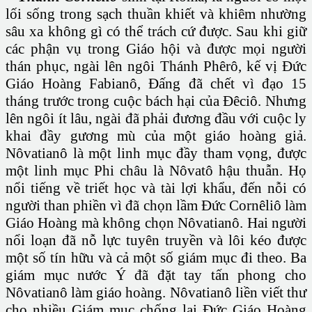
lối sống trong sạch thuần khiết và khiêm nhường
sâu xa không gì có thể trách cứ được. Sau khi giữ
các phận vụ trong Giáo hội và được mọi người
thán phục, ngài lên ngôi Thánh Phêrô, kế vị Đức
Giáo Hoàng Fabianô, Đấng đã chết vì đạo 15
tháng trước trong cuộc bách hại của Đêciô. Nhưng
lên ngôi ít lâu, ngài đã phải đương đầu với cuộc ly
khai đầy gương mù của một giáo hoàng giả.
Nôvatianô là một linh mục đầy tham vọng, được
một linh mục Phi châu là Nôvatô hậu thuẫn. Họ
nổi tiếng về triết học và tài lợi khẩu, đến nỗi có
người than phiền vì đã chọn lầm Đức Cornêliô làm
Giáo Hoàng mà không chọn Nôvatianô. Hai người
nổi loạn đã nỗ lực tuyên truyền và lôi kéo được
một số tín hữu và cả một số giám mục đi theo. Ba
giám mục nước Ý đã đặt tay tấn phong cho
Nôvatianô làm giáo hoàng. Nôvatianô liền viết thư
cho nhiều Giám mục chống lại Đức Giáo Hoàng