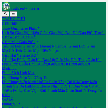
Giáo Phận Đà Lạt


TRANG CHỦ

Giới Thiệu

Tổng Quan Giáo Phận
Lịch Sử Giáo Phận
Niên Giám Giáo Phận
Bản Đồ Giáo Phận
Truyền
Giáo – Bác Ái Xã Hội

Giám Mục Giáo Phận
Tiểu Sử Đức Giám Mục Đương Nhiệm
Bài Giảng Đức Giám
Mục
Các Đức Giám Mục Tiền Nhiệm

Giáo Hạt Và Giáo Xứ
Giáo Hạt Đà Lạt
Giáo Hạt Bảo Lộc
Giáo Hạt Đức Trọng
Giáo Hạt
Đơn Dương
Giáo Hạt Đạ Tông
Giáo Hạt Di Linh
Giáo Hạt
Madaguôi
Danh Sách Linh Mục

Đại Chủng Viện Và Dòng Tu
Đại Chủng Viện Minh Hoà
Tu Đoàn Tông Đồ ICM
Dòng Mến
Thánh Giá Đà Lạt
Dòng Chứng Nhân Đức Tin
Đan Viện Cát Minh
Têrêsa Đà Lạt
Đan Viện Xitô Thánh Mẫu Châu Sơn
Các Dòng Tu
Khác
Giờ Lễ

Phụng Vụ