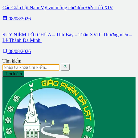
Các Giáo hội Nam Mỹ vui mừng chờ đón Đức Lêô XIV

08/08/2026
SUY NIỆM LỜI CHÚA – Thứ Bảy – Tuần XVIII Thường niên –
Lễ Thánh Đa Minh.

08/08/2026
Tìm kiếm

Tìm kiếm