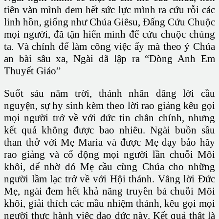
tiên vàn mình đem hết sức lực mình ra cứu rỗi các
linh hồn, giống như Chúa Giêsu, Đấng Cứu Chuộc
mọi người, đã tận hiến mình để cứu chuộc chúng
ta. Và chính để làm công việc ấy mà theo ý Chúa
an bài sâu xa, Ngài đã lập ra “Dòng Anh Em
Thuyết Giáo”
Suốt sáu năm trời, thánh nhân dâng lời cầu
nguyện, sự hy sinh kèm theo lời rao giảng kêu gọi
mọi người trở về với đức tin chân chính, nhưng
kết quả không được bao nhiêu. Ngài buồn sầu
than thở với Mẹ Maria và được Mẹ dạy bảo hãy
rao giảng và cổ động mọi người lần chuỗi Môi
khôi, để nhờ đó Mẹ cầu cùng Chúa cho những
người lầm lạc trở về với Hội thánh. Vâng lời Đức
Mẹ, ngài đem hết khả năng truyền bá chuỗi Môi
khôi, giải thích các mầu nhiệm thánh, kêu gọi mọi
người thực hành việc đạo đức này. Kết quả thật là