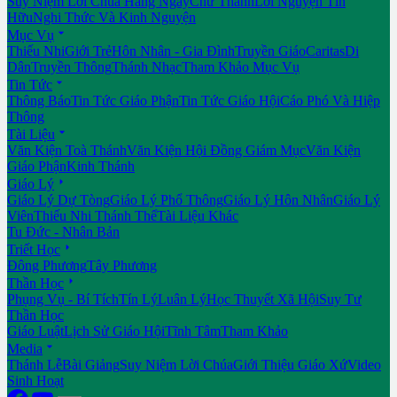
Suy Niệm Lời Chúa Hằng Ngày
Chư Thánh
Lời Nguyện Tín
Hữu
Nghi Thức Và Kinh Nguyện

Mục Vụ
Thiếu Nhi
Giới Trẻ
Hôn Nhân - Gia Đình
Truyền Giáo
Caritas
Di
Dân
Truyền Thông
Thánh Nhạc
Tham Khảo Mục Vụ

Tin Tức
Thông Báo
Tin Tức Giáo Phận
Tin Tức Giáo Hội
Cáo Phó Và Hiệp
Thông

Tài Liệu
Văn Kiện Toà Thánh
Văn Kiện Hội Đồng Giám Mục
Văn Kiện
Giáo Phận
Kinh Thánh

Giáo Lý
Giáo Lý Dự Tòng
Giáo Lý Phổ Thông
Giáo Lý Hôn Nhân
Giáo Lý
Viên
Thiếu Nhi Thánh Thể
Tài Liệu Khác
Tu Đức - Nhân Bản

Triết Học
Đông Phương
Tây Phương

Thần Học
Phụng Vụ - Bí Tích
Tín Lý
Luân Lý
Học Thuyết Xã Hội
Suy Tư
Thần Học
Giáo Luật
Lịch Sử Giáo Hội
Tĩnh Tâm
Tham Khảo

Media
Thánh Lễ
Bài Giảng
Suy Niệm Lời Chúa
Giới Thiệu Giáo Xứ
Video
Sinh Hoạt