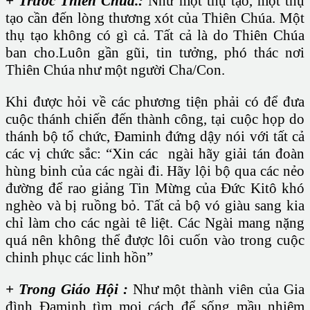
+ Trước Thiên Chúa.:
Như một thụ tạo, một thụ
tạo cần đến lòng thương xót của Thiên Chúa. Một
thụ tạo không có gì cả. Tất cả là do Thiên Chúa
ban cho.Luôn gần gũi, tin tưởng, phó thác nơi
Thiên Chúa như một người Cha/Con.
Khi được hỏi về các phương tiện phải có để đưa
cuộc thánh chiến đến thành công, tại cuộc họp do
thánh bộ tổ chức, Đaminh đứng dậy nói với tất cả
các vị chức sắc: “Xin các ngài hãy giải tán đoàn
hùng binh của các ngài đi. Hãy lội bộ qua các nẻo
đường để rao giảng Tin Mừng của Đức Kitô khó
nghèo và bị ruồng bỏ. Tất cả bộ vó giàu sang kia
chỉ làm cho các ngài tê liệt. Các Ngài mang nặng
quá nên không thể được lôi cuốn vào trong cuộc
chinh phục các linh hồn”
+ Trong Giáo Hội :
Như một thành viên của Gia
đình Đaminh tìm mọi cách để sống mầu nhiệm