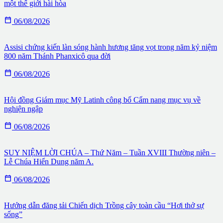
một thế giới hài hòa

06/08/2026
Assisi chứng kiến làn sóng hành hương tăng vọt trong năm kỷ niệm
800 năm Thánh Phanxicô qua đời

06/08/2026
Hội đồng Giám mục Mỹ Latinh công bố Cẩm nang mục vụ về
nghiện ngập

06/08/2026
SUY NIỆM LỜI CHÚA – Thứ Năm – Tuần XVIII Thường niên –
Lễ Chúa Hiển Dung năm A.

06/08/2026
Hướng dẫn đăng tải Chiến dịch Trồng cây toàn cầu “Hơi thở sự
sống”