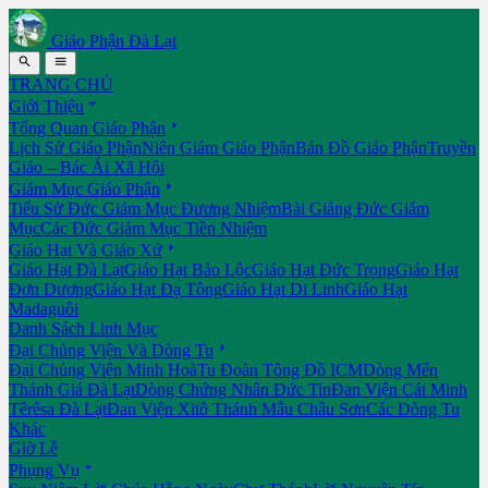
Giáo Phận Đà Lạt


TRANG CHỦ

Giới Thiệu

Tổng Quan Giáo Phận
Lịch Sử Giáo Phận
Niên Giám Giáo Phận
Bản Đồ Giáo Phận
Truyền
Giáo – Bác Ái Xã Hội

Giám Mục Giáo Phận
Tiểu Sử Đức Giám Mục Đương Nhiệm
Bài Giảng Đức Giám
Mục
Các Đức Giám Mục Tiền Nhiệm

Giáo Hạt Và Giáo Xứ
Giáo Hạt Đà Lạt
Giáo Hạt Bảo Lộc
Giáo Hạt Đức Trọng
Giáo Hạt
Đơn Dương
Giáo Hạt Đạ Tông
Giáo Hạt Di Linh
Giáo Hạt
Madaguôi
Danh Sách Linh Mục

Đại Chủng Viện Và Dòng Tu
Đại Chủng Viện Minh Hoà
Tu Đoàn Tông Đồ ICM
Dòng Mến
Thánh Giá Đà Lạt
Dòng Chứng Nhân Đức Tin
Đan Viện Cát Minh
Têrêsa Đà Lạt
Đan Viện Xitô Thánh Mẫu Châu Sơn
Các Dòng Tu
Khác
Giờ Lễ

Phụng Vụ