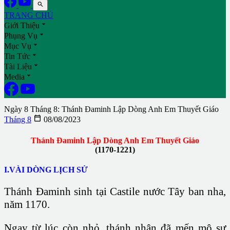

TRANG CHỦ

Giới Thiệu

Phụng Vụ

Mục Vụ

Tin Tức

Tài Liệu

Media
Ngày 8 Tháng 8: Thánh Đaminh Lập Dòng Anh Em Thuyết Giáo

Tháng 8
08/08/2023
Thánh Đaminh Lập Dòng Anh Em Thuyết Giáo
(1170-1221)
I.VÀI DÒNG LỊCH SỬ
Thánh Đaminh sinh tại Castile nước Tây ban nha,
năm 1170.
Ngay từ lúc còn nhỏ, thánh nhân đã mến mộ sự