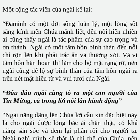
Một cộng tác viên của ngài kể lại:
“Đaminh có một đời sống luân lý, một lòng sốt
sắng kính mến Chúa mãnh liệt, đến nỗi hiển nhiên
ai cũng thấy ngài là tác phẩm của sự cao trọng và
ơn thánh. Ngài có một tâm hồn bình thản đến nỗi
chỉ rộn lên khi phải trắc ẩn và thương xót. Và vì
tâm hồn hân hoan thì làm cho bộ mặt rạng rỡ, nên
ngài cũng để lộ sự bình thản của tâm hồn ngài ra
trên nét mặt hiền từ và vui tươi của Ngài.
“Đâu đâu ngài cũng tỏ ra một con người của
Tin Mừng, cả trong lời nói lẫn hành động”
“Ngài năng dâng lên Chúa lời cầu xin đặc biệt này
là cho ngài được lòng bác ái chân thật, có khả
năng săn sóc và đem lại phần rỗi cho người ta.
Ngài nghĩ mình sẽ thật là chi thể của Chúa, nên