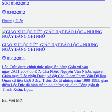
SỨC 01/02/2012

03/02/2012
Phương Diệp
GIÁO XỨ LỘC ĐỨC, GIÁO HẠT BẢO LỘC – NHỮNG
NGÀY ĐÁNG GHI NHỚ

01/12/2011
Lộc Đức được chính thức nâng lên hàng Giáo xứ vào
ngày 29.11.2007 do Đức Cha Phêrô Nguyễn Văn Nhơn, nguyên
Giám mục Giáo phận Dalat, và đặt Cha Gioan Phạm Văn Độ làm
Quản xứ tiên khởi ở đây. Trước đó, từ những năm 1990-1993, giáo
điểm Lộc Đức đã hình thành do những gia đình Công giáo từ
Thanh Xuân, Lộc...
Bài Viết Mới