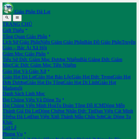
Giáo Phận Đà Lạt


TRANG CHỦ

Giới Thiệu

Tổng Quan Giáo Phận
Lịch Sử Giáo Phận
Niên Giám Giáo Phận
Bản Đồ Giáo Phận
Truyền
Giáo – Bác Ái Xã Hội

Giám Mục Giáo Phận
Tiểu Sử Đức Giám Mục Đương Nhiệm
Bài Giảng Đức Giám
Mục
Các Đức Giám Mục Tiền Nhiệm

Giáo Hạt Và Giáo Xứ
Giáo Hạt Đà Lạt
Giáo Hạt Bảo Lộc
Giáo Hạt Đức Trọng
Giáo Hạt
Đơn Dương
Giáo Hạt Đạ Tông
Giáo Hạt Di Linh
Giáo Hạt
Madaguôi
Danh Sách Linh Mục

Đại Chủng Viện Và Dòng Tu
Đại Chủng Viện Minh Hoà
Tu Đoàn Tông Đồ ICM
Dòng Mến
Thánh Giá Đà Lạt
Dòng Chứng Nhân Đức Tin
Đan Viện Cát Minh
Têrêsa Đà Lạt
Đan Viện Xitô Thánh Mẫu Châu Sơn
Các Dòng Tu
Khác
Giờ Lễ

Phụng Vụ