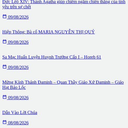
Đức Lêô XIV: Thánh Agatha giúp chiêm ngắm chiến thắng của tình
yêu trên sự chết

09/08/2026
Hiệp Thông: Bà cố MARIA NGUYỄN THỊ QUÝ

09/08/2026
Sa Mạc Huấn Luyện Huynh Trưởng Cấp I – Horeb 61

09/08/2026
Mừng Kính Thánh Đaminh – Quan Thầy Giáo Xứ Đaminh – Giáo
Hạt Bảo Lộc

09/08/2026
Dẫn Vào Lời Chúa

08/08/2026