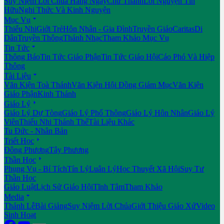
Suy Niệm Lời Chúa Hằng Ngày
Chư Thánh
Lời Nguyện Tín
Hữu
Nghi Thức Và Kinh Nguyện

Mục Vụ
Thiếu Nhi
Giới Trẻ
Hôn Nhân - Gia Đình
Truyền Giáo
Caritas
Di
Dân
Truyền Thông
Thánh Nhạc
Tham Khảo Mục Vụ

Tin Tức
Thông Báo
Tin Tức Giáo Phận
Tin Tức Giáo Hội
Cáo Phó Và Hiệp
Thông

Tài Liệu
Văn Kiện Toà Thánh
Văn Kiện Hội Đồng Giám Mục
Văn Kiện
Giáo Phận
Kinh Thánh

Giáo Lý
Giáo Lý Dự Tòng
Giáo Lý Phổ Thông
Giáo Lý Hôn Nhân
Giáo Lý
Viên
Thiếu Nhi Thánh Thể
Tài Liệu Khác
Tu Đức - Nhân Bản

Triết Học
Đông Phương
Tây Phương

Thần Học
Phụng Vụ - Bí Tích
Tín Lý
Luân Lý
Học Thuyết Xã Hội
Suy Tư
Thần Học
Giáo Luật
Lịch Sử Giáo Hội
Tĩnh Tâm
Tham Khảo

Media
Thánh Lễ
Bài Giảng
Suy Niệm Lời Chúa
Giới Thiệu Giáo Xứ
Video
Sinh Hoạt