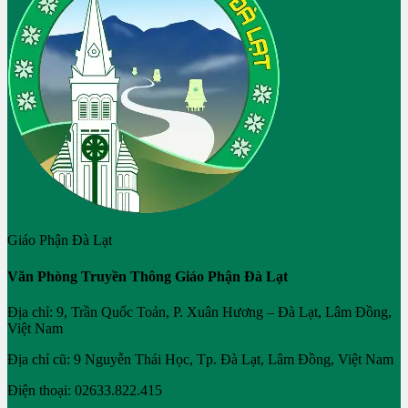
Giáo Phận Đà Lạt
Văn Phòng Truyền Thông Giáo Phận Đà Lạt
Địa chỉ: 9, Trần Quốc Toản, P. Xuân Hương – Đà Lạt, Lâm Đồng,
Việt Nam
Địa chỉ cũ: 9 Nguyễn Thái Học, Tp. Đà Lạt, Lâm Đồng, Việt Nam
Điện thoại: 02633.822.415