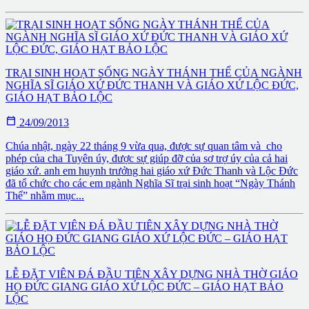
TRẠI SINH HOẠT SỐNG NGÀY THÁNH THỂ CỦA NGÀNH
NGHĨA SĨ GIÁO XỨ ĐỨC THANH VÀ GIÁO XỨ LỘC ĐỨC,
GIÁO HẠT BẢO LỘC

24/09/2013
Chúa nhật, ngày 22 tháng 9 vừa qua, được sự quan tâm và cho
phép của cha Tuyên úy, được sự giúp đỡ của sơ trợ úy của cả hai
giáo xứ. anh em huynh trưởng hai giáo xứ Đức Thanh và Lộc Đức
đã tổ chức cho các em ngành Nghĩa Sĩ trại sinh hoạt “Ngày Thánh
Thể” nhằm mục...
LỄ ĐẶT VIÊN ĐÁ ĐẦU TIÊN XÂY DỰNG NHÀ THỜ GIÁO
HỌ ĐỨC GIANG GIÁO XỨ LỘC ĐỨC – GIÁO HẠT BẢO
LỘC