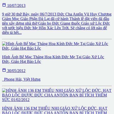

10/07/2013
9 giờ 30 thứ Bảy, ngày 06/7/2013 Đức Cha Antôn Vũ Huy Chương
Giám Mục Giáo Phận Đà Lạt đã cử hành Thánh lễ đặt viên đá đầu
tiên xây dựng nhà thờ Giáo họ Đức Giang thuộc Giáo xứ Lộc Đức
với tước hiệu Đức Mẹ Hồn Xác Lên Trời. Sẽ chẳng có lời nào để
diễn tả hết...
Hình Ảnh Bế Mạc Tháng Hoa Kính Đức Mẹ Tại Giáo Xứ Lộc
Đức, Giáo Hạt Bảo Lộc

30/05/2012
Phong Hải, Việt Hưng
HÌNH ẢNH 136 EM THIẾU NHI GIÁO XỨ LỘC ĐỨC, HẠT
BẢO LỘC ĐƯỢC ĐỨC CHA ANTÔN BAN BÍ TÍCH THÊM