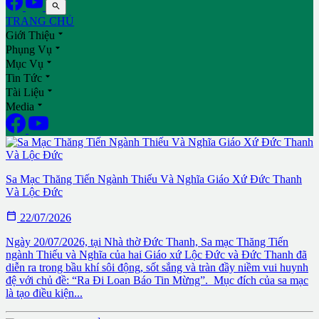

TRANG CHỦ

Giới Thiệu

Phụng Vụ

Mục Vụ

Tin Tức

Tài Liệu

Media
Sa Mạc Thăng Tiến Ngành Thiếu Và Nghĩa Giáo Xứ Đức Thanh
Và Lộc Đức

22/07/2026
Ngày 20/07/2026, tại Nhà thờ Đức Thanh, Sa mạc Thăng Tiến
ngành Thiếu và Nghĩa của hai Giáo xứ Lộc Đức và Đức Thanh đã
diễn ra trong bầu khí sôi động, sốt sắng và tràn đầy niềm vui huynh
đệ với chủ đề: “Ra Đi Loan Báo Tin Mừng”. ​ Mục đích của sa mạc
là tạo điều kiện...