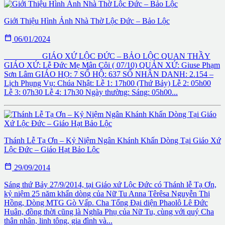
Giới Thiệu Hình Ảnh Nhà Thờ Lộc Đức – Bảo Lộc

06/01/2024
GIÁO XỨ LỘC ĐỨC – BẢO LỘC QUAN THẦY
GIÁO XỨ: Lễ Đức Mẹ Mân Côi ( 07/10) QUẢN XỨ: Giuse Phạm
Sơn Lâm GIÁO HỌ: 7 SỐ HỘ: 637 SỐ NHÂN DANH: 2.154 –
Lịch Phụng Vụ: Chúa Nhật: Lễ 1: 17h00 (Thứ Bảy) Lễ 2: 05h00
Lễ 3: 07h30 Lễ 4: 17h30 Ngày thường: Sáng: 05h00...
Thánh Lễ Tạ Ơn – Kỷ Niệm Ngân Khánh Khấn Dòng Tại Giáo Xứ
Lộc Đức – Giáo Hạt Bảo Lộc

29/09/2014
Sáng thứ Bảy 27/9/2014, tại Giáo xứ Lộc Đức có Thánh lễ Tạ Ơn,
kỷ niệm 25 năm khấn dòng của Nữ Tu Anna Têrêsa Nguyễn Thị
Hồng, Dòng MTG Gò Vấp. Cha Tổng Đại diện Phaolô Lê Đức
Huân, đồng thời cũng là Nghĩa Phụ của Nữ Tu, cùng với quý Cha
thân nhân, linh tông, gia đình và...