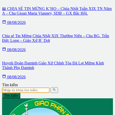
📖 CHIA SẺ TIN MỪNG K’HO – Chúa Nhật Tuần XIX TN Năm
A – Cha Gioan Maria Vianney, SDB – GX Bắc Hội.

08/08/2026
Chia sẻ Tin Mừng Chúa Nhật XIX Thường Niên – Cha BG. Trần
Đức Long – Giáo Xứ B` Dơr

08/08/2026
Huynh Đoàn Đaminh Giáo Xứ Chính Tòa Đà Lạt Mừng Kính
Thánh Phụ Đaminh

08/08/2026
Tìm kiếm

Tìm kiếm