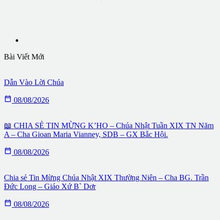
Bài Viết Mới
Dẫn Vào Lời Chúa

08/08/2026
📖 CHIA SẺ TIN MỪNG K’HO – Chúa Nhật Tuần XIX TN Năm
A – Cha Gioan Maria Vianney, SDB – GX Bắc Hội.

08/08/2026
Chia sẻ Tin Mừng Chúa Nhật XIX Thường Niên – Cha BG. Trần
Đức Long – Giáo Xứ B` Dơr

08/08/2026