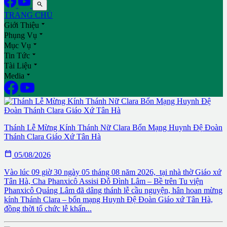

TRANG CHỦ

Giới Thiệu

Phụng Vụ

Mục Vụ

Tin Tức

Tài Liệu

Media
Thánh Lễ Mừng Kính Thánh Nữ Clara Bổn Mạng Huynh Đệ Đoàn
Thánh Clara Giáo Xứ Tân Hà

05/08/2026
Vào lúc 09 giờ 30 ngày 05 tháng 08 năm 2026, tại nhà thờ Giáo xứ
Tân Hà, Cha Phanxicô Assisi Đỗ Đình Lâm – Bề trên Tu viện
Phanxicô Quảng Lâm đã dâng thánh lễ cầu nguyện, hân hoan mừng
kính Thánh Clara – bổn mạng Huynh Đệ Đoàn Giáo xứ Tân Hà,
đồng thời tổ chức lễ khấn...