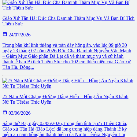
Giáo Xứ Tân Hà: Đức Cha Đaminh Thăm Mục Vụ Và Ban Bí Tích
Thêm Sức

24/07/2026
Trong bầu khí linh thiêng và tràn đầy hồng ân, vào lúc 09 giờ 30
ngày 23 tháng 07 năm 2026 Đức Cha Đaminh Nguyễn Văn Mạnh
– Giám Mục Giáo phận Đà Lạt đã về thăm mục vụ và cử hành
thánh lễ ban Bí tích Thêm Sức cho 102 em thiếu niên của Giáo xứ
Tân Hà. Đồng...
25 Năm Một Chặng Đường Dâng Hiến – Hồng Ân Ngân Khánh
Nữ Tu Têrêsa Trúc Uyên

03/06/2026
Sáng thứ Ba, ngày 02/06/2026, trong tâm tình tạ ơn Thiên Chúa,
Giáo xứ Tân Hà (Bảo Lộc) đã long trọng hiệp dâng Thánh lễ kỷ
niệm 25 năm hồng ân thánh hiến của Nữ tu Têrêsa Nguyễn Thị