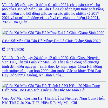
Vào lúc 05 giờ ngày 10 tháng 01 năm 2021, cha quản xứ và cha
phó của Giáo xứ Mân Côi Tân Hà đã cử hành nghi thức phát bằng
mãn nhiệm cho hội đồng giáo xứ và các giáo họ nhiệm kỳ 2017-
2021 và ra mắt hội đồng giáo xứ và các giáo họ nhiệm kỳ 2021-
2025. Cha Quản...
Giáo Xứ Mân Côi Tân Hà Mừng Đại Lễ Chúa Giáng Sinh 2020

25/12/2020
Vào lúc 19 giờ ngày 24 tháng 12 năm 2020, Cha Giuse Nguyễn
Văn Tú Quản xứ Giáo xứ Mân Côi Tân Hà đã công bố chương
trình đêm diễn nguyện – canh thức kỷ niệm ngày Chúa Hài Đồng
sinh xuống trần gian hơn 2000 năm trước. Các ca khúc: Trời Cao
Hãy Đổ Sương Xuống, An Bình Chúa...
Giáo Xứ Mân Côi Tân Hà: Thánh Lễ Kỉ Niệm 20 Năm Cung Hiến
Nhà Thờ Giáo Xứ, Tước Hiệu Đức Mẹ Mân Côi