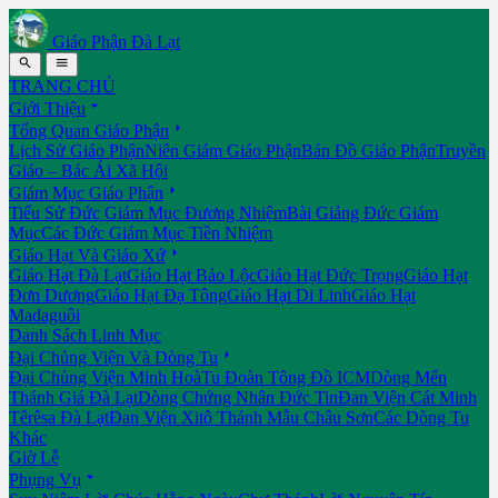
Giáo Phận Đà Lạt


TRANG CHỦ

Giới Thiệu

Tổng Quan Giáo Phận
Lịch Sử Giáo Phận
Niên Giám Giáo Phận
Bản Đồ Giáo Phận
Truyền
Giáo – Bác Ái Xã Hội

Giám Mục Giáo Phận
Tiểu Sử Đức Giám Mục Đương Nhiệm
Bài Giảng Đức Giám
Mục
Các Đức Giám Mục Tiền Nhiệm

Giáo Hạt Và Giáo Xứ
Giáo Hạt Đà Lạt
Giáo Hạt Bảo Lộc
Giáo Hạt Đức Trọng
Giáo Hạt
Đơn Dương
Giáo Hạt Đạ Tông
Giáo Hạt Di Linh
Giáo Hạt
Madaguôi
Danh Sách Linh Mục

Đại Chủng Viện Và Dòng Tu
Đại Chủng Viện Minh Hoà
Tu Đoàn Tông Đồ ICM
Dòng Mến
Thánh Giá Đà Lạt
Dòng Chứng Nhân Đức Tin
Đan Viện Cát Minh
Têrêsa Đà Lạt
Đan Viện Xitô Thánh Mẫu Châu Sơn
Các Dòng Tu
Khác
Giờ Lễ

Phụng Vụ