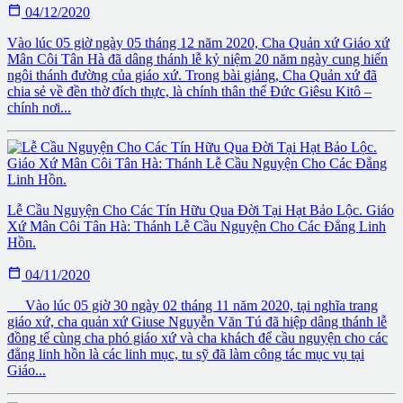

04/12/2020
Vào lúc 05 giờ ngày 05 tháng 12 năm 2020, Cha Quản xứ Giáo xứ
Mân Côi Tân Hà đã dâng thánh lễ kỷ niệm 20 năm ngày cung hiến
ngôi thánh đường của giáo xứ. Trong bài giảng, Cha Quản xứ đã
chia sẻ về đền thờ đích thực, là chính thân thể Đức Giêsu Kitô –
chính nơi...
Lễ Cầu Nguyện Cho Các Tín Hữu Qua Đời Tại Hạt Bảo Lộc. Giáo
Xứ Mân Côi Tân Hà: Thánh Lễ Cầu Nguyện Cho Các Đẳng Linh
Hồn.

04/11/2020
Vào lúc 05 giờ 30 ngày 02 tháng 11 năm 2020, tại nghĩa trang
giáo xứ, cha quản xứ Giuse Nguyễn Văn Tú đã hiệp dâng thánh lễ
đồng tế cùng cha phó giáo xứ và cha khách để cầu nguyện cho các
đẳng linh hồn là các linh mục, tu sỹ đã làm công tác mục vụ tại
Giáo...