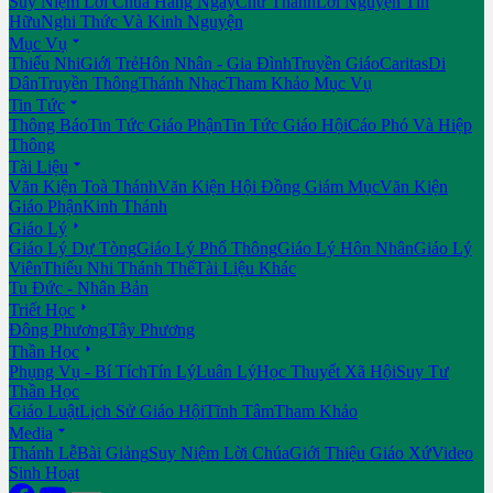
Suy Niệm Lời Chúa Hằng Ngày
Chư Thánh
Lời Nguyện Tín
Hữu
Nghi Thức Và Kinh Nguyện

Mục Vụ
Thiếu Nhi
Giới Trẻ
Hôn Nhân - Gia Đình
Truyền Giáo
Caritas
Di
Dân
Truyền Thông
Thánh Nhạc
Tham Khảo Mục Vụ

Tin Tức
Thông Báo
Tin Tức Giáo Phận
Tin Tức Giáo Hội
Cáo Phó Và Hiệp
Thông

Tài Liệu
Văn Kiện Toà Thánh
Văn Kiện Hội Đồng Giám Mục
Văn Kiện
Giáo Phận
Kinh Thánh

Giáo Lý
Giáo Lý Dự Tòng
Giáo Lý Phổ Thông
Giáo Lý Hôn Nhân
Giáo Lý
Viên
Thiếu Nhi Thánh Thể
Tài Liệu Khác
Tu Đức - Nhân Bản

Triết Học
Đông Phương
Tây Phương

Thần Học
Phụng Vụ - Bí Tích
Tín Lý
Luân Lý
Học Thuyết Xã Hội
Suy Tư
Thần Học
Giáo Luật
Lịch Sử Giáo Hội
Tĩnh Tâm
Tham Khảo

Media
Thánh Lễ
Bài Giảng
Suy Niệm Lời Chúa
Giới Thiệu Giáo Xứ
Video
Sinh Hoạt