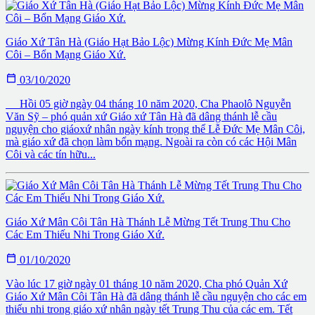
Giáo Xứ Tân Hà (Giáo Hạt Bảo Lộc) Mừng Kính Đức Mẹ Mân
Côi – Bổn Mạng Giáo Xứ.

03/10/2020
Hồi 05 giờ ngày 04 tháng 10 năm 2020, Cha Phaolô Nguyễn
Văn Sỹ – phó quản xứ Giáo xứ Tân Hà đã dâng thánh lễ cầu
nguyện cho giáoxứ nhân ngày kính trọng thể Lễ Đức Mẹ Mân Côi,
mà giáo xứ đã chọn làm bổn mạng. Ngoài ra còn có các Hội Mân
Côi và các tín hữu...
Giáo Xứ Mân Côi Tân Hà Thánh Lễ Mừng Tết Trung Thu Cho
Các Em Thiếu Nhi Trong Giáo Xứ.

01/10/2020
Vào lúc 17 giờ ngày 01 tháng 10 năm 2020, Cha phó Quản Xứ
Giáo Xứ Mân Côi Tân Hà đã dâng thánh lễ cầu nguyện cho các em
thiếu nhi trong giáo xứ nhân ngày tết Trung Thu của các em. Tết