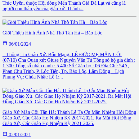
Trúc Uyên, thuộc Hội dòng Mến Thánh Giá Đà Lạt và cũng là
người con thân yêu của giáo xứ. Thánh...
Giới Thiệu Hình Ảnh Nhà Thờ Tân Hà – Bảo Lộc

06/01/2024
– Thông Tin Giáo Xứ: Bổn Mạng: LỄ ĐỨC MẸ MÂN CÔI
(07/10) Cha Quản xứ: Giuse Nguyễn Văn Tú Tổng số hộ gia đình :
1.300 Tổng số nhân danh : 5.400 Số Giáo họ : 06 Địa Chỉ: 54A,
Phan Chu Trinh, P. Lộc Tiến, Tp. Bảo Lộc, Lâm Đồng – Lịch
Phụng Vụ: Chúa Nhật: Lễ 1:...
Giáo Xứ Mân Côi Tân Hà: Thánh Lễ Tạ Ơn Mãn Nhiệm Hội Đồng
Giáo Xứ, Các Giáo Họ Nhiệm Kỳ 2017-2021, Ra Mắt Hội Đồng
Giáo Xứ, Các Giáo Họ Nhiệm Kỳ 2021-2025.

02/01/2021