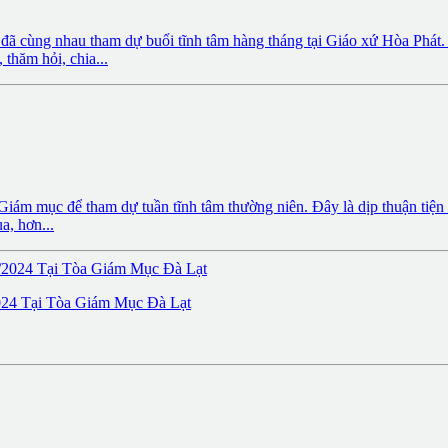
đã cùng nhau tham dự buổi tĩnh tâm hàng tháng tại Giáo xứ Hòa Phát.
thăm hỏi, chia...
ám mục để tham dự tuần tĩnh tâm thường niên. Đây là dịp thuận tiện đ
a, hơn...
 Tại Tòa Giám Mục Đà Lạt