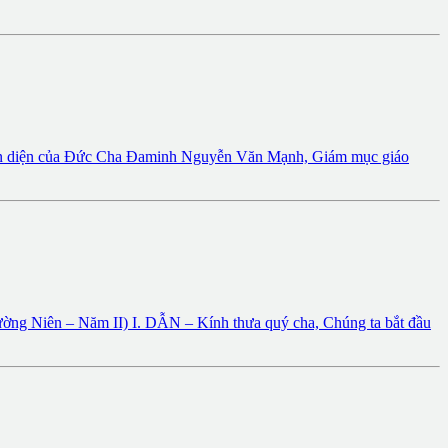
hiện diện của Đức Cha Đaminh Nguyễn Văn Mạnh, Giám mục giáo
n – Năm II) I. DẪN – Kính thưa quý cha, Chúng ta bắt đầu