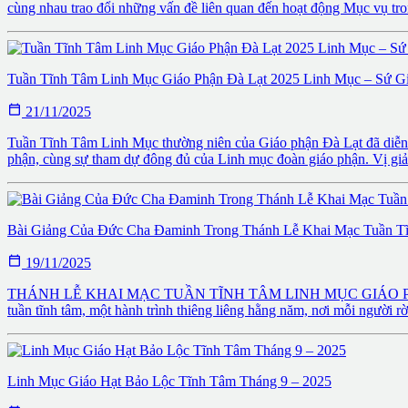
cùng nhau trao đổi những vấn đề liên quan đến hoạt động Mục vụ tron
Tuần Tĩnh Tâm Linh Mục Giáo Phận Đà Lạt 2025 Linh Mục – Sứ G

21/11/2025
Tuần Tĩnh Tâm Linh Mục thường niên của Giáo phận Đà Lạt đã diễn
phận, cùng sự tham dự đông đủ của Linh mục đoàn giáo phận. Vị giản
Bài Giảng Của Đức Cha Đaminh Trong Thánh Lễ Khai Mạc Tuần T

19/11/2025
THÁNH LỄ KHAI MẠC TUẦN TĨNH TÂM LINH MỤC GIÁO PHẬN Bài đọc
tuần tĩnh tâm, một hành trình thiêng liêng hằng năm, nơi mỗi người rờ
Linh Mục Giáo Hạt Bảo Lộc Tĩnh Tâm Tháng 9 – 2025