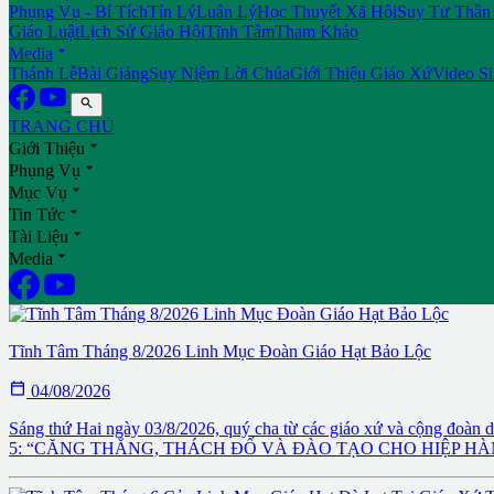
Phụng Vụ - Bí Tích
Tín Lý
Luân Lý
Học Thuyết Xã Hội
Suy Tư Thần
Giáo Luật
Lịch Sử Giáo Hội
Tĩnh Tâm
Tham Khảo

Media
Thánh Lễ
Bài Giảng
Suy Niệm Lời Chúa
Giới Thiệu Giáo Xứ
Video S

TRANG CHỦ

Giới Thiệu

Phụng Vụ

Mục Vụ

Tin Tức

Tài Liệu

Media
Tĩnh Tâm Tháng 8/2026 Linh Mục Đoàn Giáo Hạt Bảo Lộc

04/08/2026
Sáng thứ Hai ngày 03/8/2026, quý cha từ các giáo xứ và cộng đoàn d
5: “CĂNG THẲNG, THÁCH ĐỐ VÀ ĐÀO TẠO CHO HIỆP HÀNH”. T