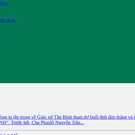
 Học
inh Hoạt
òng tu tập trung về Giáo xứ Tân Bình tham dự buổi tĩnh tâm tháng và 
rước hết, Cha Phaolô Nguyễn Trần...