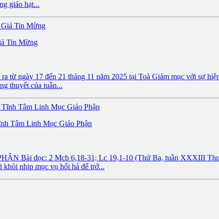
g giáo hạt...
iả Tin Mừng
 ra từ ngày 17 đến 21 tháng 11 năm 2025 tại Toà Giám mục với sự 
g thuyết của tuần...
ĩnh Tâm Linh Mục Giáo Phận
: 2 Mcb 6,18-31; Lc 19,1-10 (Thứ Ba, tuần XXXIII Thường Niê
i khỏi nhịp mục vụ hối hả để trở...