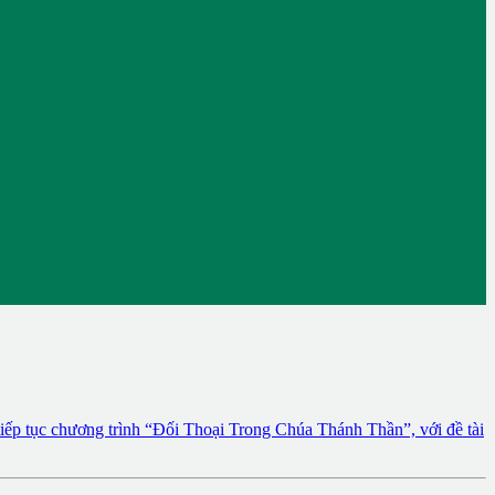
tiếp tục chương trình “Đối Thoại Trong Chúa Thánh Thần”, với đề tài