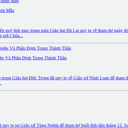
ánh Mẫu
 quý linh mục trong toàn Giáo hạt Đà Lạt quy tụ về tham dự ngày tĩn
g nơi Chúa...
he Và Phân Định Trong Thánh Thần
ọ trong Giáo hạt Đức Trọng đã quy tụ về Giáo xứ Ninh Loan để tham d
.
ã quy tụ tại Giáo xứ Tùng Nghĩa để tham dự buổi tĩnh tâm tháng 12. S