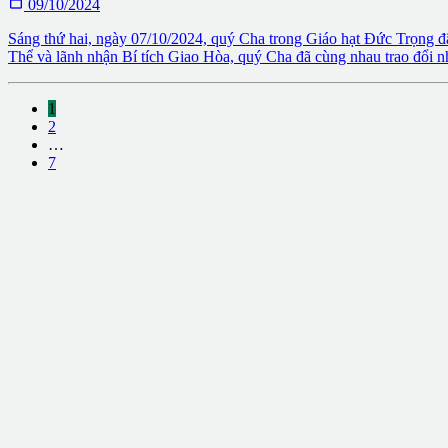

09/10/2024
Sáng thứ hai, ngày 07/10/2024, quý Cha trong Giáo hạt Đức Trọng đã
Thể và lãnh nhận Bí tích Giao Hòa, quý Cha đã cùng nhau trao đổi n
1
2
…
7