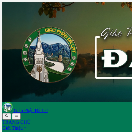
Giáo Phận Đà Lạt


TRANG CHỦ

Giới Thiệu