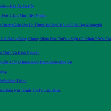
Giáo – Bác Ái Xã Hội
c Đức Giám Mục Tiền Nhiệm
n Dương
Giáo Hạt Đạ Tông
Giáo Hạt Di Linh
Giáo Hạt Madaguôi
Giá Đà Lạt
Dòng Chứng Nhân Đức Tin
Đan Viện Cát Minh Têrêsa Đà
i Thức Và Kinh Nguyện
ruyền Thông
Thánh Nhạc
Tham Khảo Mục Vụ
hông
 Phận
Kinh Thánh
iên
Thiếu Nhi Thánh Thể
Tài Liệu Khác