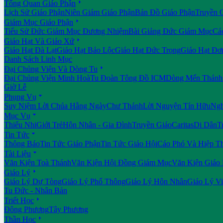

Tổng Quan Giáo Phận
Lịch Sử Giáo Phận
Niên Giám Giáo Phận
Bản Đồ Giáo Phận
Truyền 

Giám Mục Giáo Phận
Tiểu Sử Đức Giám Mục Đương Nhiệm
Bài Giảng Đức Giám Mục
Cá

Giáo Hạt Và Giáo Xứ
Giáo Hạt Đà Lạt
Giáo Hạt Bảo Lộc
Giáo Hạt Đức Trọng
Giáo Hạt Đơ
Danh Sách Linh Mục

Đại Chủng Viện Và Dòng Tu
Đại Chủng Viện Minh Hoà
Tu Đoàn Tông Đồ ICM
Dòng Mến Thánh 
Giờ Lễ

Phụng Vụ
Suy Niệm Lời Chúa Hằng Ngày
Chư Thánh
Lời Nguyện Tín Hữu
Ngh

Mục Vụ
Thiếu Nhi
Giới Trẻ
Hôn Nhân - Gia Đình
Truyền Giáo
Caritas
Di Dân
T

Tin Tức
Thông Báo
Tin Tức Giáo Phận
Tin Tức Giáo Hội
Cáo Phó Và Hiệp T

Tài Liệu
Văn Kiện Toà Thánh
Văn Kiện Hội Đồng Giám Mục
Văn Kiện Giáo

Giáo Lý
Giáo Lý Dự Tòng
Giáo Lý Phổ Thông
Giáo Lý Hôn Nhân
Giáo Lý V
Tu Đức - Nhân Bản

Triết Học
Đông Phương
Tây Phương

Thần Học