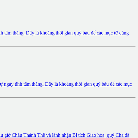
h tâm tháng. Đây là khoảng thời gian quý báu để các mục tử cùng
ự ngày tĩnh tâm tháng. Đây là khoảng thời gian quý báu để các mục
au giờ Chầu Thánh Thể và lãnh nhận Bí tích Giao hòa, quý Cha đã