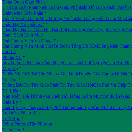

Tổng Quan Giáo Phận
Lịch Sử Giáo Phận
Niên Giám Giáo Phận
Bản Đồ Giáo Phận
Truyền 

Giám Mục Giáo Phận
Tiểu Sử Đức Giám Mục Đương Nhiệm
Bài Giảng Đức Giám Mục
Cá

Giáo Hạt Và Giáo Xứ
Giáo Hạt Đà Lạt
Giáo Hạt Bảo Lộc
Giáo Hạt Đức Trọng
Giáo Hạt Đơ
Danh Sách Linh Mục

Đại Chủng Viện Và Dòng Tu
Đại Chủng Viện Minh Hoà
Tu Đoàn Tông Đồ ICM
Dòng Mến Thánh 
Giờ Lễ

Phụng Vụ
Suy Niệm Lời Chúa Hằng Ngày
Chư Thánh
Lời Nguyện Tín Hữu
Ngh

Mục Vụ
Thiếu Nhi
Giới Trẻ
Hôn Nhân - Gia Đình
Truyền Giáo
Caritas
Di Dân
T

Tin Tức
Thông Báo
Tin Tức Giáo Phận
Tin Tức Giáo Hội
Cáo Phó Và Hiệp T

Tài Liệu
Văn Kiện Toà Thánh
Văn Kiện Hội Đồng Giám Mục
Văn Kiện Giáo

Giáo Lý
Giáo Lý Dự Tòng
Giáo Lý Phổ Thông
Giáo Lý Hôn Nhân
Giáo Lý V
Tu Đức - Nhân Bản

Triết Học
Đông Phương
Tây Phương

Thần Học