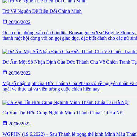
Trở Về Nguồn Để Biến Đổi Chính Mình

20/06/2022
Qua cuộc phỏng vấn của Giuditta Bonsangue với sơ Brigitte Flourez, 
thành một hội dòng với ơn gọi giáo dục, đặc biệt dành cho các nữ sin
Dư Âm Một Số Nhận Định Của Đức Thánh Cha Về Chiến Tranh Tại

20/06/2022
Một số nhận định của Đức Thánh Cha Phanxicô về nguyên nhân và diễn
ngài về thực tại và viễn tượng cuộc chiến hiện nay.
Cả Vạn Tín Hữu Cung Nghinh Mình Thánh Chúa Tại Hà Nội

20/06/2022
WGPHN (19.6.2022) – Sau Thánh lễ trọng thể kính Mình Máu Thánh