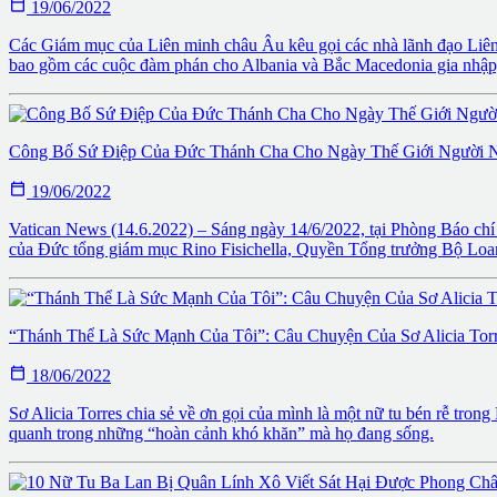

19/06/2022
Các Giám mục của Liên minh châu Âu kêu gọi các nhà lãnh đạo Liên m
bao gồm các cuộc đàm phán cho Albania và Bắc Macedonia gia nhập,
Công Bố Sứ Điệp Của Đức Thánh Cha Cho Ngày Thế Giới Người 

19/06/2022
Vatican News (14.6.2022) – Sáng ngày 14/6/2022, tại Phòng Báo chí
của Đức tổng giám mục Rino Fisichella, Quyền Tổng trưởng Bộ Loan
“Thánh Thể Là Sức Mạnh Của Tôi”: Câu Chuyện Của Sơ Alicia Tor

18/06/2022
Sơ Alicia Torres chia sẻ về ơn gọi của mình là một nữ tu bén rễ tron
quanh trong những “hoàn cảnh khó khăn” mà họ đang sống.