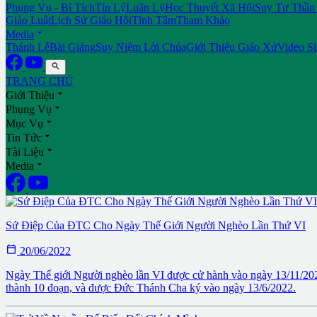
Phụng Vụ - Bí Tích
Tín Lý
Luân Lý
Học Thuyết Xã Hội
Suy Tư Thần
Giáo Luật
Lịch Sử Giáo Hội
Tĩnh Tâm
Tham Khảo

Media
Thánh Lễ
Bài Giảng
Suy Niệm Lời Chúa
Giới Thiệu Giáo Xứ
Video S

TRANG CHỦ

Giới Thiệu

Phụng Vụ

Mục Vụ

Tin Tức

Tài Liệu

Media
Sứ Điệp Của ĐTC Cho Ngày Thế Giới Người Nghèo Lần Thứ VI

20/06/2022
Ngày Thế giới Người nghèo lần VI được cử hành vào ngày 13/11/2022
thành 10 đoạn, và được Đức Thánh Cha ký vào ngày 13/6/2022.