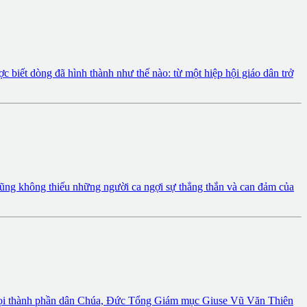
 biết dòng đã hình thành như thế nào: từ một hiệp hội giáo dân trở
cũng không thiếu những người ca ngợi sự thẳng thắn và can đảm của
mọi thành phần dân Chúa, Đức Tổng Giám mục Giuse Vũ Văn Thiên