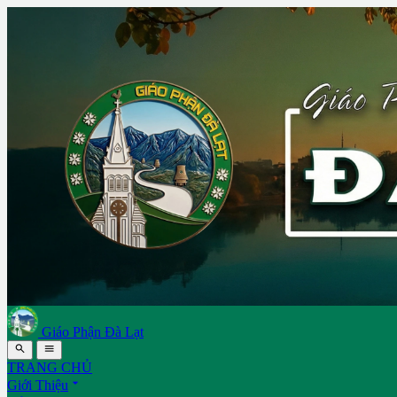
Giáo Phận Đà Lạt


TRANG CHỦ

Giới Thiệu