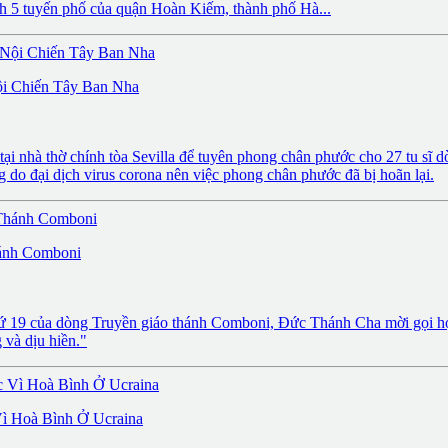
h 5 tuyến phố của quận Hoàn Kiếm, thành phố Hà...
i Chiến Tây Ban Nha
i nhà thờ chính tòa Sevilla để tuyên phong chân phước cho 27 tu sĩ 
o đại dịch virus corona nên việc phong chân phước đã bị hoãn lại.
ánh Comboni
hứ 19 của dòng Truyền giáo thánh Comboni, Đức Thánh Cha mời gọi họ 
 và dịu hiền."
ì Hoà Bình Ở Ucraina