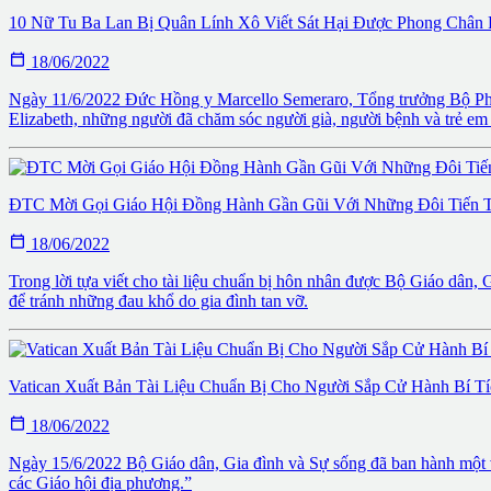
10 Nữ Tu Ba Lan Bị Quân Lính Xô Viết Sát Hại Được Phong Chân

18/06/2022
Ngày 11/6/2022 Đức Hồng y Marcello Semeraro, Tổng trưởng Bộ Phon
Elizabeth, những người đã chăm sóc người già, người bệnh và trẻ em v
ĐTC Mời Gọi Giáo Hội Đồng Hành Gần Gũi Với Những Đôi Tiến 

18/06/2022
Trong lời tựa viết cho tài liệu chuẩn bị hôn nhân được Bộ Giáo dân
để tránh những đau khổ do gia đình tan vỡ.
Vatican Xuất Bản Tài Liệu Chuẩn Bị Cho Người Sắp Cử Hành Bí T

18/06/2022
Ngày 15/6/2022 Bộ Giáo dân, Gia đình và Sự sống đã ban hành một v
các Giáo hội địa phương.”