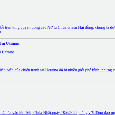
bề trên tổng quyền dòng các Nữ tu Chúa Giêsu Hài đồng, chúng ta được
h.
 Ucraina
 biến của chiến tranh tại Ucraina đã bị nhiều giới phê bình, nhưng 
 Chúa vào lúc 16h, Chúa Nhật ngày 19/6/2022, cùng với đông đảo 