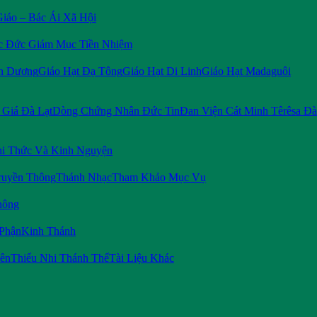
Giáo – Bác Ái Xã Hội
c Đức Giám Mục Tiền Nhiệm
n Dương
Giáo Hạt Đạ Tông
Giáo Hạt Di Linh
Giáo Hạt Madaguôi
Giá Đà Lạt
Dòng Chứng Nhân Đức Tin
Đan Viện Cát Minh Têrêsa Đà
i Thức Và Kinh Nguyện
ruyền Thông
Thánh Nhạc
Tham Khảo Mục Vụ
hông
 Phận
Kinh Thánh
iên
Thiếu Nhi Thánh Thể
Tài Liệu Khác