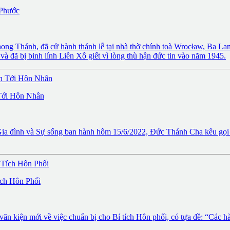
 Phước
g Thánh, đã cử hành thánh lễ tại nhà thờ chính toà Wrocław, Ba Lan
à đã bị binh lính Liên Xô giết vì lòng thù hận đức tin vào năm 1945.
Tới Hôn Nhân
, Gia đình và Sự sống ban hành hôm 15/6/2022, Đức Thánh Cha kêu gọi 
ích Hôn Phối
ăn kiện mới về việc chuẩn bị cho Bí tích Hôn phối, có tựa đề: “Các h