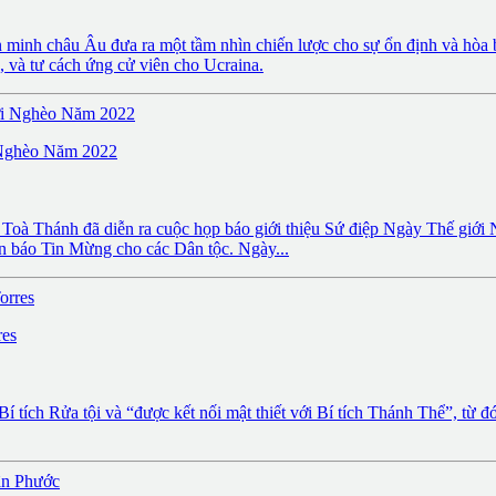
inh châu Âu đưa ra một tầm nhìn chiến lược cho sự ổn định và hòa bì
 và tư cách ứng cử viên cho Ucraina.
Nghèo Năm 2022
 Toà Thánh đã diễn ra cuộc họp báo giới thiệu Sứ điệp Ngày Thế giới
 báo Tin Mừng cho các Dân tộc. Ngày...
res
g Bí tích Rửa tội và “được kết nối mật thiết với Bí tích Thánh Thể”, 