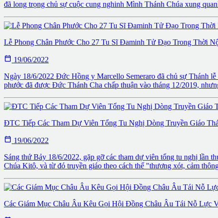
đã long trọng chủ sự cuộc cung nghinh Mình Thánh Chúa xung quan
Lễ Phong Chân Phước Cho 27 Tu Sĩ Đaminh Tử Đạo Trong Thời Nộ

19/06/2022
Ngày 18/6/2022 Đức Hồng y Marcello Semeraro đã chủ sự Thánh lễ tạ
phước đã được Đức Thánh Cha chấp thuận vào tháng 12/2019, nhưng d
ĐTC Tiếp Các Tham Dự Viên Tổng Tu Nghị Dòng Truyền Giáo Th

19/06/2022
Sáng thứ Bảy 18/6/2022, gặp gỡ các tham dự viên tổng tu nghị lần t
Chúa Kitô, và từ đó truyền giáo theo cách thế "thương xót, cảm thông
Các Giám Mục Châu Âu Kêu Gọi Hội Đồng Châu Âu Tái Nỗ Lực V