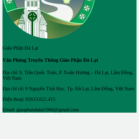
Giáo Phận Đà Lạt
Văn Phòng Truyền Thông Giáo Phận Đà Lạt
Địa chỉ: 9, Trần Quốc Toản, P. Xuân Hương – Đà Lạt, Lâm Đồng,
Việt Nam
Địa chỉ cũ: 9 Nguyễn Thái Học, Tp. Đà Lạt, Lâm Đồng, Việt Nam
Điện thoại: 02633.822.415
Email: giaophandalat1960@gmail.com