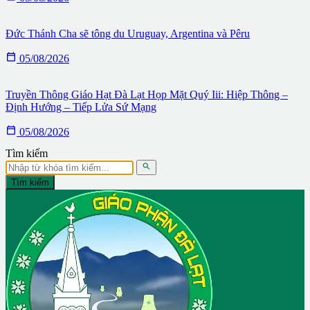
Đức Thánh Cha sẽ tông du Uruguay, Argentina và Pêru

05/08/2026
Truyền Thông Giáo Hạt Đà Lạt Họp Mặt Quý Iii: Hiệp Thông –
Định Hướng – Tiếp Lửa Sứ Mạng

05/08/2026
Tìm kiếm

Tìm kiếm