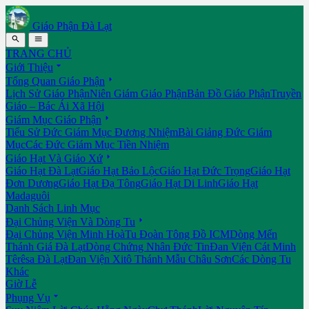
Giáo Phận Đà Lạt


TRANG CHỦ

Giới Thiệu

Tổng Quan Giáo Phận
Lịch Sử Giáo Phận
Niên Giám Giáo Phận
Bản Đồ Giáo Phận
Truyền
Giáo – Bác Ái Xã Hội

Giám Mục Giáo Phận
Tiểu Sử Đức Giám Mục Đương Nhiệm
Bài Giảng Đức Giám
Mục
Các Đức Giám Mục Tiền Nhiệm

Giáo Hạt Và Giáo Xứ
Giáo Hạt Đà Lạt
Giáo Hạt Bảo Lộc
Giáo Hạt Đức Trọng
Giáo Hạt
Đơn Dương
Giáo Hạt Đạ Tông
Giáo Hạt Di Linh
Giáo Hạt
Madaguôi
Danh Sách Linh Mục

Đại Chủng Viện Và Dòng Tu
Đại Chủng Viện Minh Hoà
Tu Đoàn Tông Đồ ICM
Dòng Mến
Thánh Giá Đà Lạt
Dòng Chứng Nhân Đức Tin
Đan Viện Cát Minh
Têrêsa Đà Lạt
Đan Viện Xitô Thánh Mẫu Châu Sơn
Các Dòng Tu
Khác
Giờ Lễ

Phụng Vụ