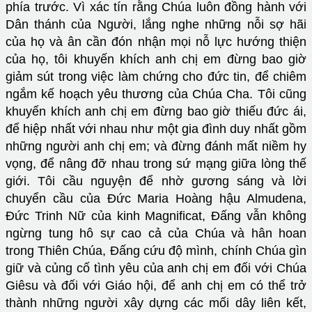
phía trước. Vì xác tín rằng Chúa luôn đồng hành với
Dân thánh của Người, lắng nghe những nỗi sợ hãi
của họ và ân cần đón nhận mọi nỗ lực hướng thiện
của họ, tôi khuyến khích anh chị em đừng bao giờ
giảm sút trong việc làm chứng cho đức tin, để chiêm
ngắm kế hoạch yêu thương của Chúa Cha. Tôi cũng
khuyến khích anh chị em đừng bao giờ thiếu đức ái,
để hiệp nhất với nhau như một gia đình duy nhất gồm
những người anh chị em; và đừng đánh mất niềm hy
vọng, để nâng đỡ nhau trong sứ mạng giữa lòng thế
giới. Tôi cầu nguyện để nhờ gương sáng và lời
chuyển cầu của Đức Maria Hoàng hậu Almudena,
Đức Trinh Nữ của kinh Magnificat, Đấng vẫn không
ngừng tung hô sự cao cả của Chúa và hân hoan
trong Thiên Chúa, Đấng cứu độ mình, chính Chúa gìn
giữ và củng cố tình yêu của anh chị em đối với Chúa
Giêsu và đối với Giáo hội, để anh chị em có thể trở
thành những người xây dựng các mối dây liên kết,