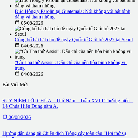
Đức Hồng y Parolin tại Guatemala: Nói không với bất bình
đẳng và tham nhũng

05/08/2026
Công bố bài hát chủ đề ngày Quốc tế Giới trẻ 2027 tại Seoul

04/08/2026
“Ơn Tha thứ Assisi”: Dấu chỉ của nền hòa bình không vũ
trang

04/08/2026
Bài Viết Mới
SUY NIỆM LỜI CHÚA – Thứ Năm – Tuần XVIII Thường niên –
Lễ Chúa Hiển Dung năm A.

06/08/2026
Hướng dẫn đăng tải Chiến dịch Trồng cây toàn cầu “Hơi thở sự