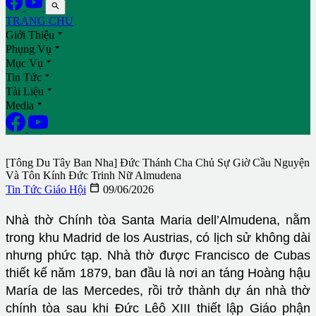

TRANG CHỦ

Giới Thiệu

Phụng Vụ

Mục Vụ

Tin Tức

Tài Liệu

Media
[Tông Du Tây Ban Nha] Đức Thánh Cha Chủ Sự Giờ Cầu Nguyện
Và Tôn Kính Đức Trinh Nữ Almudena

Tin Tức Giáo Hội
09/06/2026
Nhà thờ Chính tòa Santa Maria dell’Almudena, nằm
trong khu Madrid de los Austrias, có lịch sử không dài
nhưng phức tạp. Nhà thờ được Francisco de Cubas
thiết kế năm 1879, ban đầu là nơi an táng Hoàng hậu
María de las Mercedes, rồi trở thành dự án nhà thờ
chính tòa sau khi Đức Lêô XIII thiết lập Giáo phận