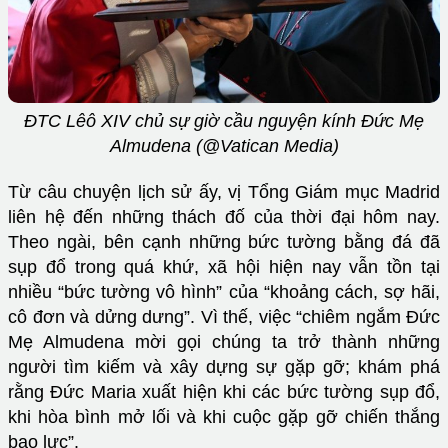
ĐTC Lêô XIV chủ sự giờ cầu nguyện kính Đức Mẹ
Almudena (@Vatican Media)
Từ câu chuyện lịch sử ấy, vị Tổng Giám mục Madrid
liên hệ đến những thách đố của thời đại hôm nay.
Theo ngài, bên cạnh những bức tường bằng đá đã
sụp đổ trong quá khứ, xã hội hiện nay vẫn tồn tại
nhiều “bức tường vô hình” của “khoảng cách, sợ hãi,
cô đơn và dửng dưng”. Vì thế, việc “chiêm ngắm Đức
Mẹ Almudena mời gọi chúng ta trở thành những
người tìm kiếm và xây dựng sự gặp gỡ; khám phá
rằng Đức Maria xuất hiện khi các bức tường sụp đổ,
khi hòa bình mở lối và khi cuộc gặp gỡ chiến thắng
bạo lực”.