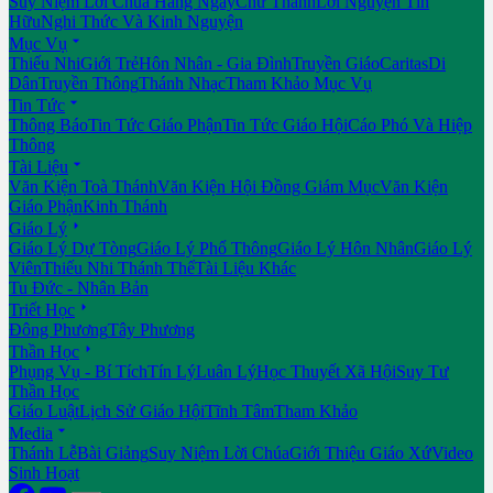
Suy Niệm Lời Chúa Hằng Ngày
Chư Thánh
Lời Nguyện Tín
Hữu
Nghi Thức Và Kinh Nguyện

Mục Vụ
Thiếu Nhi
Giới Trẻ
Hôn Nhân - Gia Đình
Truyền Giáo
Caritas
Di
Dân
Truyền Thông
Thánh Nhạc
Tham Khảo Mục Vụ

Tin Tức
Thông Báo
Tin Tức Giáo Phận
Tin Tức Giáo Hội
Cáo Phó Và Hiệp
Thông

Tài Liệu
Văn Kiện Toà Thánh
Văn Kiện Hội Đồng Giám Mục
Văn Kiện
Giáo Phận
Kinh Thánh

Giáo Lý
Giáo Lý Dự Tòng
Giáo Lý Phổ Thông
Giáo Lý Hôn Nhân
Giáo Lý
Viên
Thiếu Nhi Thánh Thể
Tài Liệu Khác
Tu Đức - Nhân Bản

Triết Học
Đông Phương
Tây Phương

Thần Học
Phụng Vụ - Bí Tích
Tín Lý
Luân Lý
Học Thuyết Xã Hội
Suy Tư
Thần Học
Giáo Luật
Lịch Sử Giáo Hội
Tĩnh Tâm
Tham Khảo

Media
Thánh Lễ
Bài Giảng
Suy Niệm Lời Chúa
Giới Thiệu Giáo Xứ
Video
Sinh Hoạt